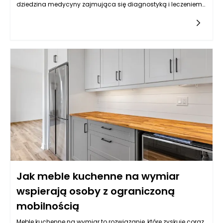
dziedzina medycyny zajmująca się diagnostyką i leczeniem
nowotworów, przyjmuje różne podejścia, w tym chirurgiczne,
farmakologiczne i skojarzone. Każda z tych metod ma swoje
wskazania, a ich wybór często determinowany jest przez
specyfikę nowotworu, miejsca jego występowania, stopień
zaawansowania choroby oraz indywidualne cechy pacjenta.
Jak meble kuchenne na wymiar
wspierają osoby z ograniczoną
mobilnością
Meble kuchenne na wymiar to rozwiązanie, które zyskuje coraz