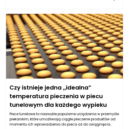
pracy. W niniejszym artykule przyjrzymy się, jakie korzyści
niesie ze sobą posiadanie wyspy w kuchni, zwracając
szczególną uwagę na możliwość dostosowania jej do
indywidualnych potrzeb za pomocą mebli na wymiar, które
idealnie wpasują się w przestrzeń oraz styl samej kuchni.
Czy istnieje jedna „idealna”
temperatura pieczenia w piecu
tunelowym dla każdego wypieku
Piece tunelowe to niezwykle popularne urządzenia w przemyśle
piekarskim, które umożliwiają ciągłe pieczenie produktów od
momentu ich wprowadzenia do pieca aż do osiągnięcia