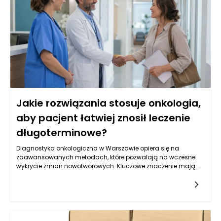
Jakie rozwiązania stosuje onkologia,
aby pacjent łatwiej znosił leczenie
długoterminowe?
Diagnostyka onkologiczna w Warszawie opiera się na
zaawansowanych metodach, które pozwalają na wczesne
wykrycie zmian nowotworowych. Kluczowe znaczenie mają
badania obrazowe, takie jak tomografia komputerowa,
rezonans magnetyczny oraz ultrasonografia, które
umożliwiają oceny strukturalne narządów wewnętrznych.
Oprócz tego, istotną rolę odgrywają badania laboratoryjne, w
tym oznaczenia markerów nowotworowych w krwi, które mogą
wskazywać na obecność choroby. W Warszawie, dzięki