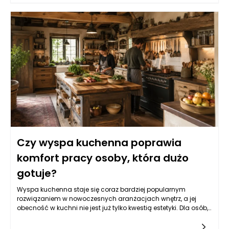
także strategiczną. Warto zastanowić się, na jakie cechy
materiałów warto zwrócić uwagę, aby służyły one przez długie
lata, nawet w wymagających warunkach kuchennych.
Dobierając materiały na fronty i blaty do intensywnie
użytkowanej kuchni, można wykorzystać doświadczenie oraz
profesjonalizm firm takich jak VIGO, które oferują meble na
wymiar Katowice.
Czy wyspa kuchenna poprawia
komfort pracy osoby, która dużo
gotuje?
Wyspa kuchenna staje się coraz bardziej popularnym
rozwiązaniem w nowoczesnych aranżacjach wnętrz, a jej
obecność w kuchni nie jest już tylko kwestią estetyki. Dla osób,
które spędzają wiele godzin na gotowaniu, wyspa kuchenna
może być kluczowym elementem poprawiającym komfort