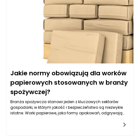
postępowi w dziedzinie genetyki, coraz częściej stosuje się
również badania molekularne, które identyfikują mutacje
genów związanych z nowotworami, co pozwala na bardziej
spersonalizowane podejście do leczenia. Kluczowe jest
zrozumienie, że wczesne wykrycie choroby zwiększa szanse na
skuteczne leczenie oraz poprawia komfort życia pacjentów.
Jakie normy obowiązują dla worków
papierowych stosowanych w branży
spożywczej?
Branża spożywcza stanowi jeden z kluczowych sektorów
gospodarki, w którym jakość i bezpieczeństwo są niezwykle
istotne. Worki papierowe, jako formy opakowań, odgrywają
istotną rolę w procesie pakowania, transportu i
przechowywania produktów spożywczych. W związku z tym,
na ich produkcję oraz użycie nakładane są różnorodne normy
i regulacje, które mają na celu zapewnienie bezpieczeństwa