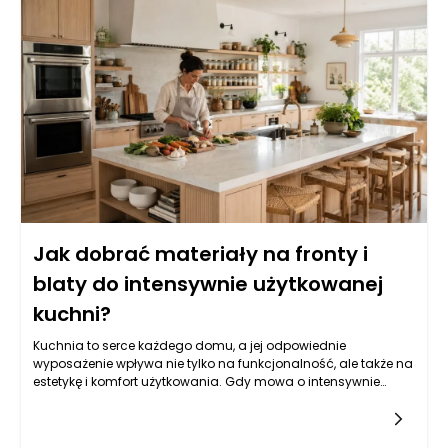
oraz martwe komórki. Dlatego kluczowe jest, aby codziennie
poświęcać czas na jego oczyszczanie.
Jak dobrać materiały na fronty i
blaty do intensywnie użytkowanej
kuchni?
Kuchnia to serce każdego domu, a jej odpowiednie
wyposażenie wpływa nie tylko na funkcjonalność, ale także na
estetykę i komfort użytkowania. Gdy mowa o intensywnie
użytkowanej przestrzeni, kluczowym elementem są materiały, z
których wykonane są meble i blaty. Wybór odpowiednich
surowców staje się zatem nie tylko kwestią estetyczną, ale