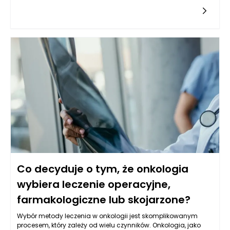
gotowego wypieku. Wydaje się, że ich konstrukcja, która
zapewnia jednostajny przepływ powietrza, może sugerować
istnienie jednego, uniwersalnego terminu dotyczącego
idealnej temperatury pieczenia. Jednak rzeczywistość jest
znacznie bardziej skomplikowana, ponieważ każdy wyrób
piekarski ma swoje unikalne wymagania, które determinują
optymalne warunki pieczenia.
Co decyduje o tym, że onkologia
wybiera leczenie operacyjne,
farmakologiczne lub skojarzone?
Wybór metody leczenia w onkologii jest skomplikowanym
procesem, który zależy od wielu czynników. Onkologia, jako