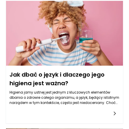
żywności. W pierwszej kolejności warto zwrócić uwagę na
normy dotyczące materiałów w kontakcie z żywnością. W Unii
Europejskiej kluczowym dokumentem regulującym te kwestie
jest Rozporządzenie (WE) nr 1935/2004, które określa
wymagania dla materiałów i wyrobów przeznaczonych do
kontaktu z żywnością. Przepisy te zobowiązują producentów
do zapewnienia, że opakowania, w tym worki papierowe, nie
przenoszą substancji szkodliwych na żywność oraz nie
zmieniają jej składników w sposób niepożądany.
Jak dbać o język i dlaczego jego
higiena jest ważna?
Higiena jamy ustnej jest jednym z kluczowych elementów
dbania o zdrowie całego organizmu, a język, będący istotnym
narządem w tym kontekście, często jest niedoceniany. Choć
skupiamy się na myciu zębów, regularne dbanie o higienę
języka jest równie ważne, a jego zaniedbanie może prowadzić
do rozwoju wielu problemów zdrowotnych. Język nie tylko
bierze udział w procesie mówienia i jedzenia, ale jest także
miejscem, w którym gromadzą się bakterie, resztki pokarmowe