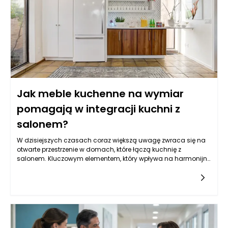
Jak meble kuchenne na wymiar
pomagają w integracji kuchni z
salonem?
W dzisiejszych czasach coraz większą uwagę zwraca się na
otwarte przestrzenie w domach, które łączą kuchnię z
salonem. Kluczowym elementem, który wpływa na harmonijne
połączenie tych dwóch obszarów, są meble kuchenne na
wymiar. W jaki sposób meble tego typu mogą zatem
przyczynić się do lepszej integracji kuchni z salonem?