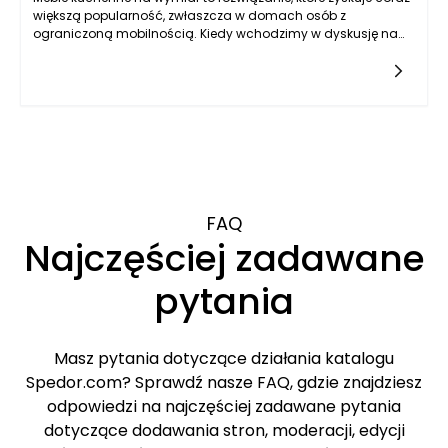
większą popularność, zwłaszcza w domach osób z
ograniczoną mobilnością. Kiedy wchodzimy w dyskusję na
temat dostosowywania przestrzeni kuchennej, kluczową rolę
odgrywa funkcjonalność oraz ergonomia. Osoby z
ograniczeniami w poruszaniu się, takie jak seniorzy czy osoby
z niepełnosprawnością, często stają przed wyzwaniem
związanym z poruszaniem się po standardowo
zaprojektowanej kuchni, gdzie wysokości blatu,
rozmieszczenie szafek czy dostępność sprzętów mogą
stanowić poważne utrudnienie. Meble kuchenne na wymiar
pozwalają na dostosowanie wszystkich tych elementów w
sposób, który odpowiada indywidualnym potrzebom
FAQ
użytkowników.
Najczęściej zadawane
pytania
Masz pytania dotyczące działania katalogu
Spedor.com? Sprawdź nasze FAQ, gdzie znajdziesz
odpowiedzi na najczęściej zadawane pytania
dotyczące dodawania stron, moderacji, edycji