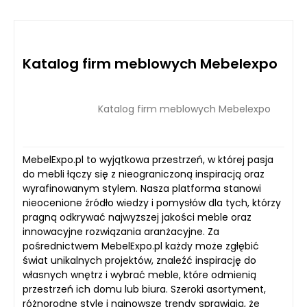
do dwóch tygodni. Strony, które nie spełniają
jakość i bezpieczeństwo prezentowanych
opcje płatne oferują szereg korzyści, takich jak
określonych standardów jakościowych, mogą
treści, eliminując strony niskiej jakości, spam
szybsza moderacja, wyróżnienie wpisu w
zostać odrzucone. O wynikach weryfikacji
oraz nieaktualne witryny. Spedor.com to także
katalogu, dodatkowe możliwości promocji czy
poinformujemy zgłaszającego drogą e-
doskonałe narzędzie dla firm i właścicieli stron,
Katalog firm meblowych Mebelexpo
lepsza widoczność w wynikach wyszukiwania
mailową.
którzy chcą zwiększyć swoją widoczność w
wewnętrznego. Dzięki temu firmy i właściciele
internecie, poprawić SEO i dotrzeć do nowych
stron mogą skuteczniej zwiększyć swoją
użytkowników. Nasz katalog jest przejrzysty,
Katalog firm meblowych Mebelexpo
rozpoznawalność i przyciągnąć większą liczbę
intuicyjny i łatwy w obsłudze, co sprawia, że
użytkowników. Szczegółowe informacje na
korzystają z niego zarówno użytkownicy
temat opłat i pakietów można znaleźć w sekcji
indywidualni, jak i przedsiębiorcy poszukujący
MebelExpo.pl to wyjątkowa przestrzeń, w której pasja
„Cennik” na naszej stronie.
sprawdzonych źródeł informacji i promocji
do mebli łączy się z nieograniczoną inspiracją oraz
swojej działalności.
wyrafinowanym stylem. Nasza platforma stanowi
nieocenione źródło wiedzy i pomysłów dla tych, którzy
pragną odkrywać najwyższej jakości meble oraz
innowacyjne rozwiązania aranżacyjne. Za
pośrednictwem MebelExpo.pl każdy może zgłębić
świat unikalnych projektów, znaleźć inspirację do
własnych wnętrz i wybrać meble, które odmienią
przestrzeń ich domu lub biura. Szeroki asortyment,
różnorodne style i najnowsze trendy sprawiają, że