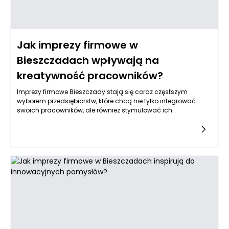
Jak imprezy firmowe w
Bieszczadach wpływają na
kreatywność pracowników?
Imprezy firmowe Bieszczady stają się coraz częstszym
wyborem przedsiębiorstw, które chcą nie tylko integrować
swoich pracowników, ale również stymulować ich
kreatywność. Malownicze góry, spokój i brak miejskiego
pośpiechu sprzyjają temu, by uczestnicy wyjazdu oderwali się
od rutynowych zadań i spojrzeli na problemy z nowej
perspektywy. Psychologowie podkreślają, że zmiana otoczenia
wpływa na zdolność do generowania innowacyjnych
pomysłów, a naturalne krajobrazy Bieszczad są doskonałym
bodźcem dla twórczego myślenia. Właśnie dlatego tak wielu
menedżerów decyduje się na organizację integracji w górach,
aby pobudzić w zespołach energię, którą później można
wykorzystać w codziennych projektach. Efekt to nie tylko
większa motywacja, ale też otwartość na nieszablonowe
rozwiązania.