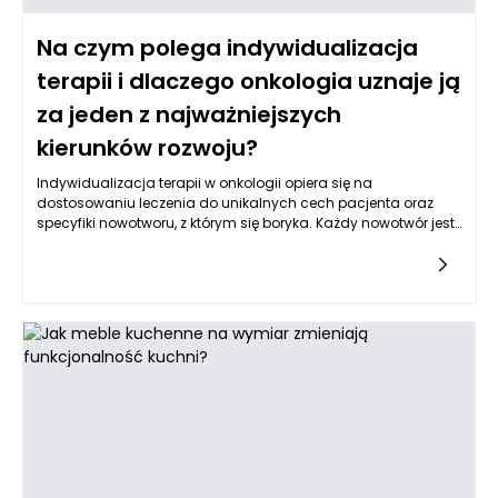
Na czym polega indywidualizacja
terapii i dlaczego onkologia uznaje ją
za jeden z najważniejszych
kierunków rozwoju?
Indywidualizacja terapii w onkologii opiera się na
dostosowaniu leczenia do unikalnych cech pacjenta oraz
specyfiki nowotworu, z którym się boryka. Każdy nowotwór jest
inny nie tylko pod względem typu histologicznego, ale także w
kontekście genetycznym i molekularnym. Obecnie onkologia
korzysta z zaawansowanych technik diagnostycznych, takich
jak sekwencjonowanie DNA, aby zrozumieć, jakie mutacje
genowe są odpowiedzialne za rozwój danego nowotworu.
Dzięki tym informacjom lekarze mogą skierować pacjentów
na terapie, które mają największą szansę na skuteczność w
konkretnej sytuacji. Taki zindywidualizowany schemat terapii
może obejmować chemioterapię, terapię celowaną,
immunoterapię oraz terapie wspomagające, które są
dopasowywane na podstawie pełnego profilu molekularnego
guza.