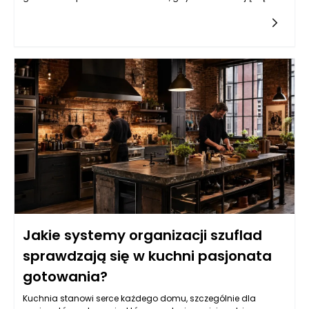
tylko codziennym obowiązkiem, ale także pasją, nie da się nie
zauważyć znaczenia, jakie ma odpowiednie zorganizowanie
przestrzeni kuchennej. Wydzielona strefa do pieczenia może
nie tylko poprawić funkcjonalność kuchni, ale też wpłynąć na
jakość naszych wypieków. Meble na wymiar, dopasowane do
indywidualnych potrzeb oraz gustów, mogą pomóc w
stworzeniu optymalnej przestrzeni do kreowania kulinarnych
dzieł sztuki, a rozwiązania oferowane przez firmę VIGO
sprawiają, że realizacja tych wizji staje się prostsza.
Jakie systemy organizacji szuflad
sprawdzają się w kuchni pasjonata
gotowania?
Kuchnia stanowi serce każdego domu, szczególnie dla