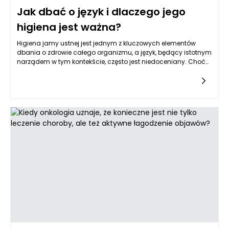
Jak dbać o język i dlaczego jego
higiena jest ważna?
Higiena jamy ustnej jest jednym z kluczowych elementów
dbania o zdrowie całego organizmu, a język, będący istotnym
narządem w tym kontekście, często jest niedoceniany. Choć
skupiamy się na myciu zębów, regularne dbanie o higienę
języka jest równie ważne, a jego zaniedbanie może prowadzić
do rozwoju wielu problemów zdrowotnych. Język nie tylko
bierze udział w procesie mówienia i jedzenia, ale jest także
miejscem, w którym gromadzą się bakterie, resztki pokarmowe
oraz martwe komórki. Dlatego kluczowe jest, aby codziennie
poświęcać czas na jego oczyszczanie.