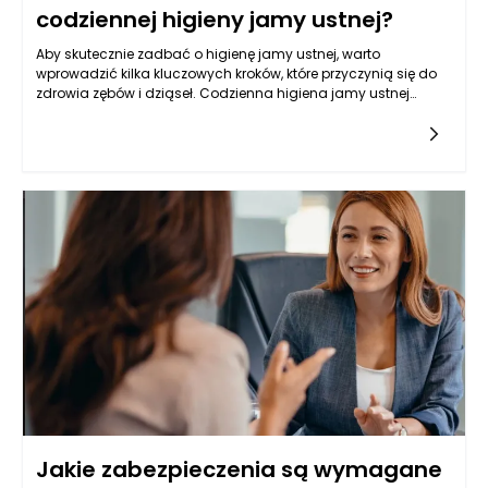
codziennej higieny jamy ustnej?
Aby skutecznie zadbać o higienę jamy ustnej, warto
wprowadzić kilka kluczowych kroków, które przyczynią się do
zdrowia zębów i dziąseł. Codzienna higiena jamy ustnej
obejmuje nie tylko odpowiednie szczotkowanie zębów, ale
również inne czynności, które wspierają utrzymanie zdrowia
jamy ustnej. Najważniejszym krokiem jest regularne
szczotkowanie zębów, które powinno odbywać się
przynajmniej dwa razy dziennie, rano i wieczorem. Używanie
pasty do zębów z fluorem jest kluczowe, ponieważ fluorek
pomaga w remineralizacji szkliwa i chroni zęby przed
próchnicą. Warto również zwrócić uwagę na technikę
szczotkowania, aby być pewnym, że każdy ząb jest dokładnie
oczyszczony, a także nie zapominać o szczotkowaniu języka,
które pozwala usunąć bakterie i poprawić świeżość oddechu.
Jakie zabezpieczenia są wymagane