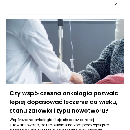
czynniki, które powinny być brane pod uwagę przy aranżacji
tego pomieszczenia. Ponieważ kuchnia jest często sercem
domu, warto zainwestować w odpowiednie meble, które będą
spełniać konkretne potrzeby użytkowników, a jednocześnie
doskonale wpasują się w ich styl życia. Meble na wymiar
tworzą tę wyjątkową przestrzeń, dostosowaną do
indywidualnych wymagań, co gwarantuje zarówno wygodę,
jak i wydajność w gotowaniu.
Czy współczesna onkologia pozwala
lepiej dopasować leczenie do wieku,
stanu zdrowia i typu nowotworu?
Współczesna onkologia staje się coraz bardziej
zaawansowana, co umożliwia lekarzom precyzyjniejsze