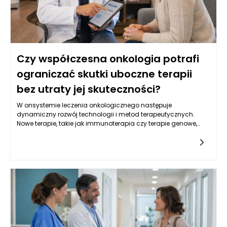
Czy współczesna onkologia potrafi
ograniczać skutki uboczne terapii
bez utraty jej skuteczności?
W onsystemie leczenia onkologicznego następuje
dynamiczny rozwój technologii i metod terapeutycznych.
Nowe terapie, takie jak immunoterapia czy terapie genowe,
oferują pacjentom z nowotworami nowe możliwości, które
mogą przyczynić się do ograniczenia skutków ubocznych. Te
nowoczesne metody działają na zasadzie wspierania
naturalnych mechanizmów obronnych organizmu lub
modyfikacji genetycznych komórek nowotworowych, co w
efekcie może zmniejszać potrzebę stosowania tradycyjnych
terapii, takich jak chemioterapia. Decyzje podejmowane w
kontekście onkologii w Warszawie często uwzględniają
możliwości podejścia do leczenia, które są bardziej precyzyjne
i zindywidualizowane. Dzięki temu leczenie onkologiczne w
Warszawie staje się bardziej skuteczne, a zarazem mniej