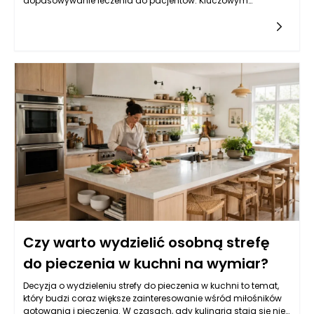
dopasowywanie leczenia do pacjentów. Kluczowym
czynnikiem w tej personalizacji jest wiek pacjenta, ponieważ
różne grupy wiekowe mogą reagować odmiennie na terapie,
a także różnić się tolerancją leczenia. U starszych pacjentów,
dla których często występują współistniejące schorzenia,
konieczne jest podejście składające się nie tylko z
uwzględnienia rodzaju nowotworu, ale także ogólnego stanu
zdrowia. Z kolei młodsze osoby mogą mieć inny profil ryzyka i
oczekiwania związane z leczeniem. W nowoczesnej onkologii
uwzględnia się te różnice, aby opracować odpowiedni plan
terapeutyczny, co prowadzi do lepszych wyników leczenia i
jakości życia pacjentów.
Czy warto wydzielić osobną strefę
do pieczenia w kuchni na wymiar?
Decyzja o wydzieleniu strefy do pieczenia w kuchni to temat,
który budzi coraz większe zainteresowanie wśród miłośników
gotowania i pieczenia. W czasach, gdy kulinaria stają się nie