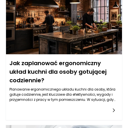
Dobierając materiały na fronty i blaty do intensywnie
użytkowanej kuchni, można wykorzystać doświadczenie oraz
profesjonalizm firm takich jak VIGO, które oferują meble na
wymiar Katowice.
Jak zaplanować ergonomiczny
układ kuchni dla osoby gotującej
codziennie?
Planowanie ergonomicznego układu kuchni dla osoby, która
gotuje codziennie, jest kluczowe dla efektywności, wygody i
przyjemności z pracy w tym pomieszczeniu. W sytuacji, gdy
codzienne gotowanie staje się rutyną, zrozumienie, jakie
elementy są niezbędne do stworzenia ergonomicznego
układu, ma fundamentalne znaczenie. Ważne jest, aby
kuchnia nie tylko spełniała swoje funkcje, ale także była
miejscem, gdzie gotowanie staje się przyjemnością.