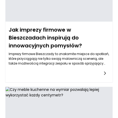
Jak imprezy firmowe w
Bieszczadach inspirują do
innowacyjnych pomysłów?
Imprezy firmowe Bieszczady to znakomite miejsce do spotkań,
które przyciągają nie tylko swoją malowniczą scenerią, ale
także możliwością integracji zespołu w sposób sprzyjający
kreatywności. Otoczenie gór, lasów i jezior ma ogromny wpływ
na nastrój pracowników, a zmiana otoczenia ze szkodliwego
miejskiego zgiełku na spokojniejsze, naturalne krajobrazy
sprzyja odprężeniu umysłu. Może to prowadzić do lepszej
współpracy, wytwarzania nowatorskich pomysłów oraz
skupienia, które nie miało miejsce w codziennych biurowych
warunkach. Zbierając się w tym malowniczym regionie, zespół
ma szansę na znaczące odświeżenie, a zmiana perspektywy
może skutkować zaskakującymi i innowacyjnymi
rozwiązaniami.