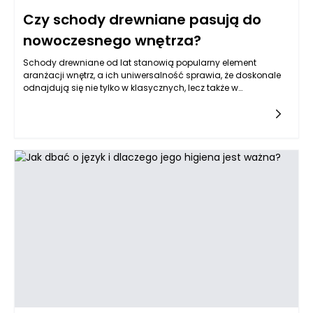
Czy schody drewniane pasują do
nowoczesnego wnętrza?
Schody drewniane od lat stanowią popularny element
aranżacji wnętrz, a ich uniwersalność sprawia, że doskonale
odnajdują się nie tylko w klasycznych, lecz także w
nowoczesnych przestrzeniach. Współczesne projekty coraz
częściej łączą minimalizm z naturalnymi akcentami, dzięki
czemu drewno zyskuje nowe, świeże oblicze. To właśnie
dlatego schody drewniane Rzeszów stały się jednym z
chętniej wybieranych rozwiązań w regionie – inwestorzy
dostrzegają w nich nie tylko walory użytkowe, ale również
potencjał estetyczny. Wnętrza zaprojektowane z myślą o
prostocie i funkcjonalności stają się cieplejsze i bardziej
przyjazne dzięki naturalnym materiałom, takim jak drewno,
które nadaje przestrzeni charakter i elegancję.