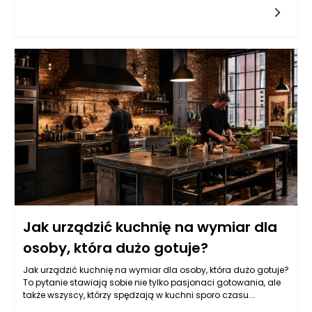
mogą znacząco wpłynąć na skuteczność terapii oraz
tolerancję na różne metody leczenia. W zależności od stanu
ogólnego pacjenta, można dobrać odpowiednie metody
terapeutyczne, a także przewidzieć potencjalne powikłania.
Konieczność uwzględniania kondycji ogólnej wynika z faktu,
że osoby w lepszej formie zdrowotnej często lepiej reagują na
terapie przeciwnowotworowe, co sprzyja wydłużeniu okresu
przeżycia oraz poprawie jakości życia. Dlatego istotnym
elementem procesu diagnostycznego i terapeutycznego staje
się dokładna ocena sprawności pacjenta, co wymaga
współpracy między specjalistami onkologii, onkologii
klinicznej oraz innymi dziedzinami medycyny.
Jak urządzić kuchnię na wymiar dla
osoby, która dużo gotuje?
Jak urządzić kuchnię na wymiar dla osoby, która dużo gotuje?
To pytanie stawiają sobie nie tylko pasjonaci gotowania, ale
także wszyscy, którzy spędzają w kuchni sporo czasu.
Funkcjonalność, przestronność oraz estetyka to kluczowe