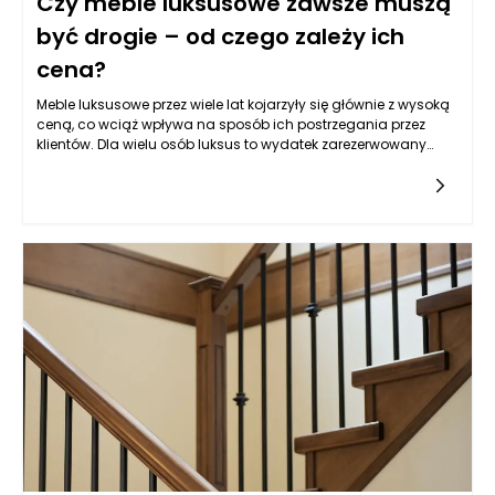
Czy meble luksusowe zawsze muszą
być drogie – od czego zależy ich
cena?
Meble luksusowe przez wiele lat kojarzyły się głównie z wysoką
ceną, co wciąż wpływa na sposób ich postrzegania przez
klientów. Dla wielu osób luksus to wydatek zarezerwowany
wyłącznie dla najbogatszych, jednak w rzeczywistości nie
zawsze musi tak być. Ostateczna cena, jaką trzeba zapłacić
za meble luksusowe, zależy od wielu zmiennych – począwszy
od użytych materiałów, przez sposób wykonania, aż po markę
i wyjątkowość projektu. Na rynku istnieją produkty, które łączą
wyjątkowy design i solidną jakość z przystępną ceną, dzięki
czemu meble luksusowe trafiają także do szerszego grona
odbiorców. Ważne jest, aby nie traktować ceny jako jedynego
wyznacznika luksusu. Równie istotne są trwałość, komfort
użytkowania i estetyka, które wspólnie składają się na
doświadczenie luksusu. Dlatego warto otworzyć się na
różnorodność ofert i dostrzegać meble luksusowe również
tam, gdzie nie dominują astronomiczne kwoty.