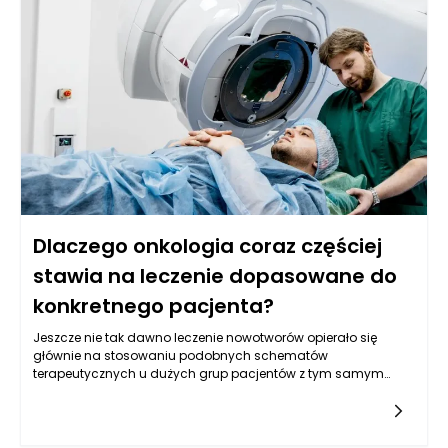
Stworzenie mebli na wymiar, które odpowiadają
indywidualnym potrzebom, jest jednym z kluczowych kroków
w tym procesie. Meble na wymiar to nie tylko kwestia estetyki,
ale także nieprzypadkowe umieszczanie poszczególnych
elementów, które ułatwiają codzienną pracę. Specjalistyczne
firmy takie jak VIGO oferują szeroki wachlarz rozwiązań, które
można dostosować do indywidualnych preferencji
użytkowników.
Dlaczego onkologia coraz częściej
stawia na leczenie dopasowane do
konkretnego pacjenta?
Jeszcze nie tak dawno leczenie nowotworów opierało się
głównie na stosowaniu podobnych schematów
terapeutycznych u dużych grup pacjentów z tym samym
rozpoznaniem. Z czasem okazało się jednak, że dwa pozornie
podobne nowotwory mogą zachowywać się zupełnie inaczej,
a organizmy chorych bardzo różnie reagują na identyczne
leczenie. To właśnie dlatego współczesna onkologia coraz