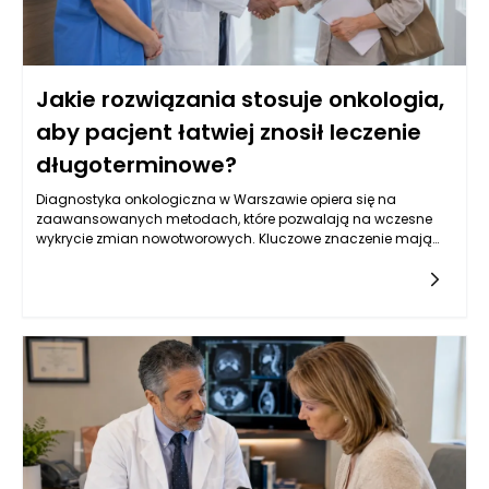
Jakie rozwiązania stosuje onkologia,
aby pacjent łatwiej znosił leczenie
długoterminowe?
Diagnostyka onkologiczna w Warszawie opiera się na
zaawansowanych metodach, które pozwalają na wczesne
wykrycie zmian nowotworowych. Kluczowe znaczenie mają
badania obrazowe, takie jak tomografia komputerowa,
rezonans magnetyczny oraz ultrasonografia, które
umożliwiają oceny strukturalne narządów wewnętrznych.
Oprócz tego, istotną rolę odgrywają badania laboratoryjne, w
tym oznaczenia markerów nowotworowych w krwi, które mogą
wskazywać na obecność choroby. W Warszawie, dzięki
postępowi w dziedzinie genetyki, coraz częściej stosuje się
również badania molekularne, które identyfikują mutacje
genów związanych z nowotworami, co pozwala na bardziej
spersonalizowane podejście do leczenia. Kluczowe jest
zrozumienie, że wczesne wykrycie choroby zwiększa szanse na
skuteczne leczenie oraz poprawia komfort życia pacjentów.