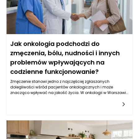
obciążające dla pacjentów. Rozwój wiedzy oraz innowacyjne
podejścia są kluczowe w walce z nowotworami, co pomaga
osiągać lepsze wyniki terapeutyczne przy mniejszych
skutkach ubocznych.
Jak onkologia podchodzi do
zmęczenia, bólu, nudności i innych
problemów wpływających na
codzienne funkcjonowanie?
Zmęczenie stanowi jedno z najczęściej zgłaszanych
dolegliwości wśród pacjentów onkologicznych i może
znacząco wpływać na jakość życia. W onkologii w Warszawie,
podejście do tego problemu opiera się na kompleksowej
ocenie stanu pacjenta. Lekarze specialistyczni często starają
się zrozumieć, jakie czynniki mogą przyczyniać się do
wystąpienia zmęczenia, takich jak sam nowotwór, stosowanie
terapii bądź także zwolnione tempo życia związane z chorobą.
Kluczowe w tym kontekście jest zindywidualizowane podejście,
które obejmuje wszelkie aspekty zdrowia pacjenta, oferując
odpowiednie strategie zarządzania zmęczeniem, jak np.