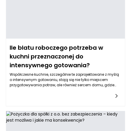
Ile blatu roboczego potrzeba w
kuchni przeznaczonej do
intensywnego gotowania?
Współczesne kuchnie, szczególnie te zaprojektowane z myślą
o intensywnym gotowaniu, stają się nie tylko miejscem
przygotowywania potraw, ale również sercem domu, gdzie
spędzamy czas z rodziną i przyjaciółmi. Wysokiej jakości
meble na wymiar Katowice odgrywają kluczową rolę w
zapewnieniu funkcjonalności, estetyki oraz komfortu podczas
gotowania. Podczas projektowania takiej przestrzeni niezwykle
istotne jest odpowiednie rozmieszczenie blatu roboczego, który
stanowi jeden z najważniejszych elementów każdej kuchni.
Jego powierzchnia oraz funkcjonalność mogą znacząco
wpłynąć na efektywność pracy w kuchni, zwłaszcza dla