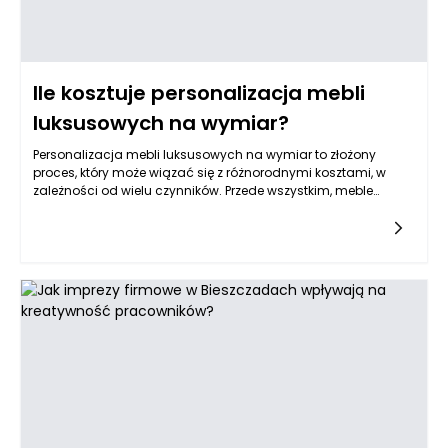
Ile kosztuje personalizacja mebli
luksusowych na wymiar?
Personalizacja mebli luksusowych na wymiar to złożony
proces, który może wiązać się z różnorodnymi kosztami, w
zależności od wielu czynników. Przede wszystkim, meble
luksusowe są definiowane przez wysoką jakość materiałów,
precyzyjne rzemiosło oraz unikalny design. Koszt
personalizacji tych mebli jest zatem uzależniony od
zastosowanych materiałów, poziomu skomplikowania
projektu, a także lokalnych przepisów dotyczących rzemiosła i
produkcji. Kluczowe jest zrozumienie, że personalizacja mebli
luksusowych to nie tylko kwestie finansowe, ale również
emocjonalne, które wiążą się z tworzeniem unikalnych wnętrz
dopasowanych do każdej indywidualnej wizji.