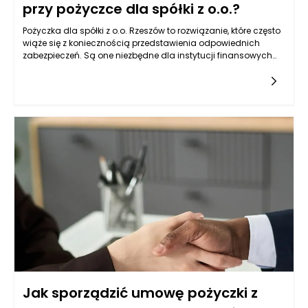
przy pożyczce dla spółki z o.o.?
Pożyczka dla spółki z o.o. Rzeszów to rozwiązanie, które często
wiąże się z koniecznością przedstawienia odpowiednich
zabezpieczeń. Są one niezbędne dla instytucji finansowych
oraz prywatnych pożyczkodawców, ponieważ chronią interesy
wierzyciela w przypadku problemów z terminową spłatą
zobowiązania. W praktyce oznacza to, że firma, ubiegając się
o finansowanie, powinna liczyć się z koniecznością
zabezpieczenia pożyczki w sposób adekwatny do jej
wysokości i własnej sytuacji finansowej. Zabezpieczenia
mogą mieć różny charakter – od majątkowych po osobowe –
a ich dobór zależy od indywidualnej oceny ryzyka
kredytowego. Pożyczka dla spółki z o.o. Rzeszów może
wymagać zabezpieczenia w postaci hipoteki, zastawu,
poręczenia lub gwarancji bankowej. Czasem pożyczkodawcy
akceptują także mniej formalne środki zabezpieczające, jak
weksle lub cesje wierzytelności. W każdym przypadku warto
dobrze przygotować się do rozmowy z instytucją finansującą
i zrozumieć, które zabezpieczenia będą akceptowalne oraz
jakie dokumenty trzeba będzie przedłożyć.
Jak sporządzić umowę pożyczki z