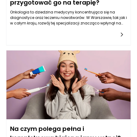
przygotować go na terapię?
Onkologia to dziedzina medycyny koncentrująca się na
diagnostyce oraz leczeniu nowotworów. W Warszawie, tak jak i
w całym kraju, rozwój tej specjalizacji znacząco wpłynął na
możliwości terapeutyczne oferowane pacjentom. Wczesna
diagnoza jest kluczowa dla skuteczności terapii, a onkologia
w Warszawie korzysta z najnowszych osiągnięć
technologicznych oraz doświadczenia wykwalifikowanych
specjalistów. Dzięki nowoczesnym metodom
diagnostycznym, takim jak badania obrazowe czy bioptaty,
możliwe jest szybkie i precyzyjne określenie rodzaju nowotworu
oraz stadium jego rozwoju. Zrozumienie, czym jest onkologia i
jakie metody leczenia są dostępne, stanowi fundament
przygotowania pacjenta do terapii, co ma kluczowe
znaczenie w kontekście jego dalszego zdrowia i komfortu
psychicznego.
Na czym polega pełna i