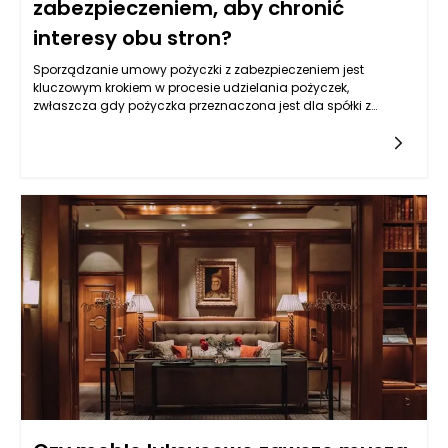
zabezpieczeniem, aby chronić
interesy obu stron?
Sporządzanie umowy pożyczki z zabezpieczeniem jest
kluczowym krokiem w procesie udzielania pożyczek,
zwłaszcza gdy pożyczka przeznaczona jest dla spółki z
o.o. Umożliwia to nie tylko ochronę interesów obu stron, ale
także prowadzi do większego poczucia bezpieczeństwa w
relacjach finansowych. W umowie powinny być jasno
określone warunki pożyczki, cele finansowe, a także sposoby
zabezpieczenia, które przyczynią się do zmniejszenia ryzyka
nieuiszczenia zobowiązania przez pożyczkobiorcę.