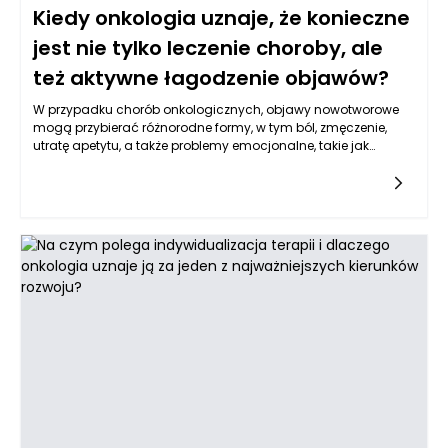
Kiedy onkologia uznaje, że konieczne
jest nie tylko leczenie choroby, ale
też aktywne łagodzenie objawów?
W przypadku chorób onkologicznych, objawy nowotworowe
mogą przybierać różnorodne formy, w tym ból, zmęczenie,
utratę apetytu, a także problemy emocjonalne, takie jak
depresja i lęk. W miarę postępu choroby, pacjenci mogą
doświadczać intensyfikacji bólu oraz innych dolegliwości
fizycznych, które nie tylko obniżają jakość życia, ale także
wpływają na przebieg leczenia. Dlatego onkologia w
Warszawie, jak i w innych regionach, zaleca, aby nie tylko
skupiać się na zwalczaniu samego nowotworu, lecz również
na kompleksowym podejściu do zarządzania objawami.
Realizacja tego celu często wymaga współpracy z zespołem
specjalistów, którzy mogą wprowadzić farmakoterapię, terapie
wspierające, a także różnorodne formy rehabilitacji, a także
zalecić postępowanie psychologiczne.