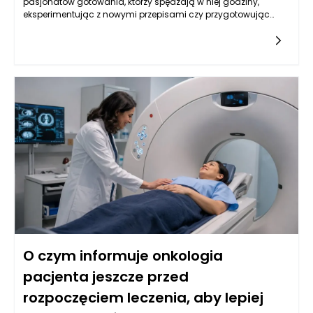
pasjonatów gotowania, którzy spędzają w niej godziny,
eksperimentując z nowymi przepisami czy przygotowując
ulubione dania. W takim wnętrzu szczególnie istotne jest, aby
panował porządek, a każdy przedmiot miał swoje miejsce.
Meble na wymiar to kluczowe rozwiązanie, które pozwala
dostosować przestrzeń zgodnie z indywidualnymi
potrzebami. Odpowiednie zorganizowanie kuchennych
szuflad może znacząco wpłynąć na komfort gotowania i
jakość pracy w kuchni. Warto zatem przyjrzeć się różnym
systemom, które przyczyniają się do efektywnej organizacji
tego ważnego pomieszczenia.
O czym informuje onkologia
pacjenta jeszcze przed
rozpoczęciem leczenia, aby lepiej