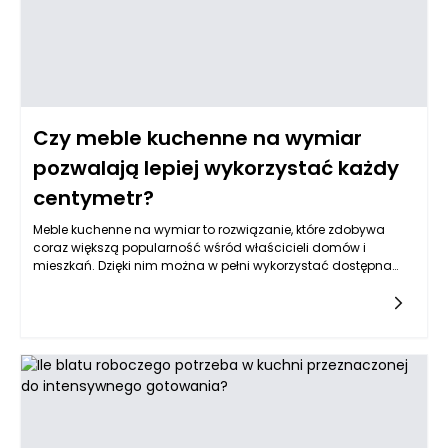
Czy meble kuchenne na wymiar
pozwalają lepiej wykorzystać każdy
centymetr?
Meble kuchenne na wymiar to rozwiązanie, które zdobywa
coraz większą popularność wśród właścicieli domów i
mieszkań. Dzięki nim można w pełni wykorzystać dostępna
przestrzeń, co jest szczególnie ważne w mniejszych
kuchniach. W tej formie aranżacji kuchni możliwe jest
dostosowanie mebli do specyficznych wymiarów
pomieszczenia, co pozwala na maksymalne
zagospodarowanie każdego centymetra. Dobrze
zaprojektowane meble na wymiar uwzględniają wszystkie
niuanse wnętrza, takie jak skosy, słupy czy wpusty, co jest
trudne do osiągnięcia w przypadku standardowych
zestawów mebli kuchennych.