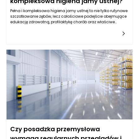
kompleksowa higiena jamy ustnej?
Pełna i kompleksowa higiena jamy ustnej to nie tylko rutynowe
szczotkowanie zębów, lecz całościowe podejście obejmujące
edukację zdrowotną, profilaktykę chorób oraz właściwe
nawyki pielęgnacyjne. Higiena jamy ustnej wpływa na zdrowie
całego organizmu – stan zębów i dziąseł oddziałuje na
odporność, układ sercowo-naczyniowy, pokarmowy, a nawet
samopoczucie psychiczne. Zaniedbania mogą prowadzić do
bolesnych infekcji, problemów estetycznych i przewlekłych
stanów zapalnych. Warto zrozumieć, że higiena jamy ustnej
nie jest jednorazowym działaniem, lecz procesem trwającym
przez całe życie, w który zaangażowany powinien być
zarówno pacjent, jak i specjalista dentystyczny. Świadome
podejście do pielęgnacji, połączone z regularnymi kontrolami
stomatologicznymi oraz korzystaniem z nowoczesnych
narzędzi pielęgnacyjnych, pozwala nie tylko zachować
zdrowe zęby, ale także zapobiegać wielu chorobom o podłożu
bakteryjnym czy zapalnym, które mogą negatywnie wpłynąć
na ogólne funkcjonowanie organizmu.
Czy posadzka przemysłowa
wymaga regularnych przeglądów i