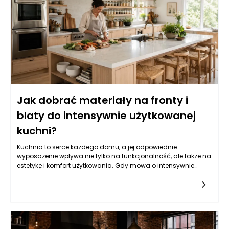
wprowadzenie odpowiedniej diety, zalecenie aktywności
fizycznej czy technik relaksacyjnych. Współpraca zespołu
medycznego obejmuje także psychologów, którzy mogą
pomóc pacjentom zrozumieć ich emocje i dostarczyć
wsparcia psychologicznego.
Jak dobrać materiały na fronty i
blaty do intensywnie użytkowanej
kuchni?
Kuchnia to serce każdego domu, a jej odpowiednie
wyposażenie wpływa nie tylko na funkcjonalność, ale także na
estetykę i komfort użytkowania. Gdy mowa o intensywnie
użytkowanej przestrzeni, kluczowym elementem są materiały, z
których wykonane są meble i blaty. Wybór odpowiednich
surowców staje się zatem nie tylko kwestią estetyczną, ale
także strategiczną. Warto zastanowić się, na jakie cechy
materiałów warto zwrócić uwagę, aby służyły one przez długie
lata, nawet w wymagających warunkach kuchennych.