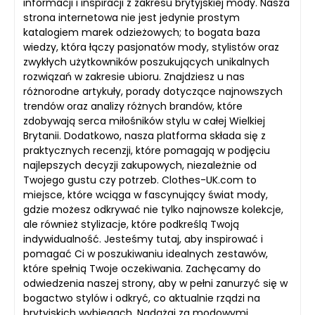
informacji i inspiracji z zakresu brytyjskiej mody. Nasza
strona internetowa nie jest jedynie prostym
katalogiem marek odzieżowych; to bogata baza
wiedzy, która łączy pasjonatów mody, stylistów oraz
zwykłych użytkowników poszukujących unikalnych
rozwiązań w zakresie ubioru. Znajdziesz u nas
różnorodne artykuły, porady dotyczące najnowszych
trendów oraz analizy różnych brandów, które
zdobywają serca miłośników stylu w całej Wielkiej
Brytanii. Dodatkowo, nasza platforma składa się z
praktycznych recenzji, które pomagają w podjęciu
najlepszych decyzji zakupowych, niezależnie od
Twojego gustu czy potrzeb. Clothes-UK.com to
miejsce, które wciąga w fascynujący świat mody,
gdzie możesz odkrywać nie tylko najnowsze kolekcje,
ale również stylizacje, które podkreślą Twoją
indywidualność. Jesteśmy tutaj, aby inspirować i
pomagać Ci w poszukiwaniu idealnych zestawów,
które spełnią Twoje oczekiwania. Zachęcamy do
odwiedzenia naszej strony, aby w pełni zanurzyć się w
bogactwo stylów i odkryć, co aktualnie rządzi na
brytyjskich wybiegach. Nadążaj za modowymi