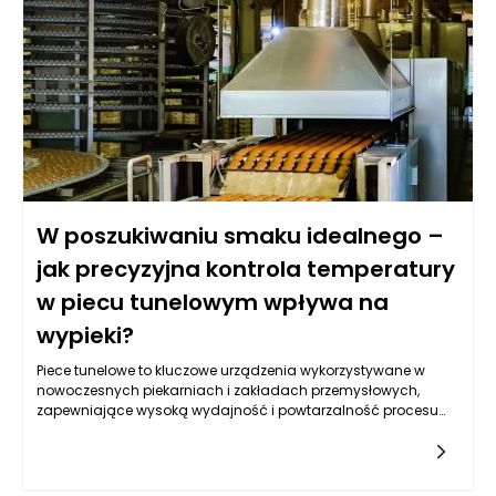
kontekście onkologii w Warszawie często uwzględniają
możliwości podejścia do leczenia, które są bardziej precyzyjne
i zindywidualizowane. Dzięki temu leczenie onkologiczne w
Warszawie staje się bardziej skuteczne, a zarazem mniej
obciążające dla pacjentów. Rozwój wiedzy oraz innowacyjne
podejścia są kluczowe w walce z nowotworami, co pomaga
osiągać lepsze wyniki terapeutyczne przy mniejszych
skutkach ubocznych.
W poszukiwaniu smaku idealnego –
jak precyzyjna kontrola temperatury
w piecu tunelowym wpływa na
wypieki?
Piece tunelowe to kluczowe urządzenia wykorzystywane w
nowoczesnych piekarniach i zakładach przemysłowych,
zapewniające wysoką wydajność i powtarzalność procesu
pieczenia. Ich zaawansowana technologia pozwala na
precyzyjne zarządzanie temperaturą w całym cyklu
produkcyjnym, co jest kluczowe dla osiągnięcia najwyższej
jakości wypieków. Stabilność termiczna pieca ma