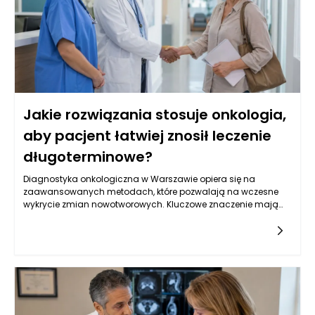
Jakie rozwiązania stosuje onkologia,
aby pacjent łatwiej znosił leczenie
długoterminowe?
Diagnostyka onkologiczna w Warszawie opiera się na
zaawansowanych metodach, które pozwalają na wczesne
wykrycie zmian nowotworowych. Kluczowe znaczenie mają
badania obrazowe, takie jak tomografia komputerowa,
rezonans magnetyczny oraz ultrasonografia, które
umożliwiają oceny strukturalne narządów wewnętrznych.
Oprócz tego, istotną rolę odgrywają badania laboratoryjne, w
tym oznaczenia markerów nowotworowych w krwi, które mogą
wskazywać na obecność choroby. W Warszawie, dzięki
postępowi w dziedzinie genetyki, coraz częściej stosuje się
również badania molekularne, które identyfikują mutacje