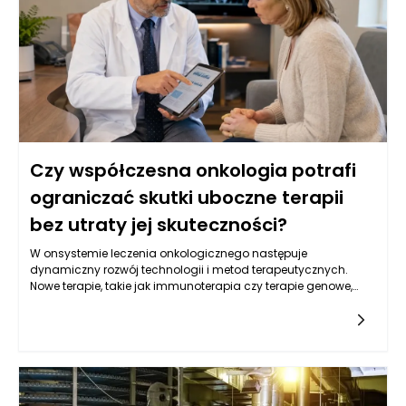
genów związanych z nowotworami, co pozwala na bardziej
spersonalizowane podejście do leczenia. Kluczowe jest
zrozumienie, że wczesne wykrycie choroby zwiększa szanse na
skuteczne leczenie oraz poprawia komfort życia pacjentów.
Czy współczesna onkologia potrafi
ograniczać skutki uboczne terapii
bez utraty jej skuteczności?
W onsystemie leczenia onkologicznego następuje
dynamiczny rozwój technologii i metod terapeutycznych.
Nowe terapie, takie jak immunoterapia czy terapie genowe,
oferują pacjentom z nowotworami nowe możliwości, które
mogą przyczynić się do ograniczenia skutków ubocznych. Te
nowoczesne metody działają na zasadzie wspierania
naturalnych mechanizmów obronnych organizmu lub
modyfikacji genetycznych komórek nowotworowych, co w
efekcie może zmniejszać potrzebę stosowania tradycyjnych
terapii, takich jak chemioterapia. Decyzje podejmowane w