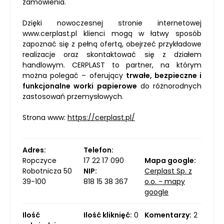
zamówienia.
Dzięki nowoczesnej stronie internetowej
www.cerplast.pl klienci mogą w łatwy sposób
zapoznać się z pełną ofertą, obejrzeć przykładowe
realizacje oraz skontaktować się z działem
handlowym. CERPLAST to partner, na którym
można polegać – oferujący
trwałe, bezpieczne i
funkcjonalne worki papierowe
do różnorodnych
zastosowań przemysłowych.
Strona www:
https://cerplast.pl/
Adres:
Telefon:
Ropczyce
17 22 17 090
Mapa google:
Robotnicza 50
NIP:
Cerplast Sp. z
39-100
818 15 38 367
o.o. - mapy
google
Ilość
Ilość kliknięć:
0
Komentarzy:
2