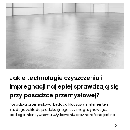
bezpośredni wpływ na smak, strukturę i wygląd końcowego
produktu – od złocistej, chrupiącej skórki chleba po delikatną i
wilgotną teksturę ciasta. W jaki sposób precyzyjna kontrola
temperatury wpływa na wypieki? Jakie mechanizmy
pozwalają piecom tunelowym zapewnić idealne warunki
pieczenia? Odpowiedzi na te pytania pozwalają lepiej
zrozumieć, dlaczego inwestycja w nowoczesne technologie
piekarnicze staje się standardem w branży.
Jakie technologie czyszczenia i
impregnacji najlepiej sprawdzają się
przy posadzce przemysłowej?
Posadzka przemysłowa, będąca kluczowym elementem
każdego zakładu produkcyjnego czy magazynowego,
podlega intensywnemu użytkowaniu oraz narażona jest na
różnorodne zanieczyszczenia. Właściwe czyszczenie tych
powierzchni ma nie tylko wpływ na ich estetykę, ale także na