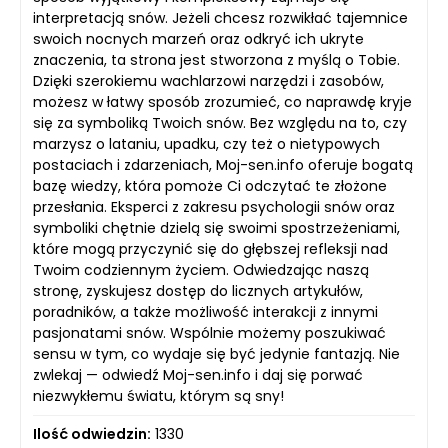
interpretacją snów. Jeżeli chcesz rozwikłać tajemnice
swoich nocnych marzeń oraz odkryć ich ukryte
znaczenia, ta strona jest stworzona z myślą o Tobie.
Dzięki szerokiemu wachlarzowi narzędzi i zasobów,
możesz w łatwy sposób zrozumieć, co naprawdę kryje
się za symboliką Twoich snów. Bez względu na to, czy
marzysz o lataniu, upadku, czy też o nietypowych
postaciach i zdarzeniach, Moj-sen.info oferuje bogatą
bazę wiedzy, która pomoże Ci odczytać te złożone
przesłania. Eksperci z zakresu psychologii snów oraz
symboliki chętnie dzielą się swoimi spostrzeżeniami,
które mogą przyczynić się do głębszej refleksji nad
Twoim codziennym życiem. Odwiedzając naszą
stronę, zyskujesz dostęp do licznych artykułów,
poradników, a także możliwość interakcji z innymi
pasjonatami snów. Wspólnie możemy poszukiwać
sensu w tym, co wydaje się być jedynie fantazją. Nie
zwlekaj — odwiedź Moj-sen.info i daj się porwać
niezwykłemu światu, którym są sny!
Ilość odwiedzin:
1330