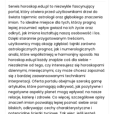
Serwis horoskop.edu.pl to niezwykle fascynujący
portal, który otwiera przed użytkownikami drzwi do
świata tajemnic astrologii oraz głębokiego znaczenia
imion. To idealne miejsce dla tych, którzy pragną
lepiej zrozumieć wpływ gwiazd na ich życie oraz
odkryć, jak imiona kształtują naszą osobowość i los.
Dzięki starannie przygotowanym treściom,
użytkownicy mają okazję zgłębiać tajniki zarówno
astrologicznych prognoz, jak i numerologicznych
analiz, które współistnieją w harmonijny sposób. Na
horoskop.edu.pl każdy znajdzie coś dla siebie -
niezależnie od tego, czy interesujesz się horoskopami
dziennymi, miesięcznymi, czy może chcesz zapoznać
się z bardziej zaawansowanymi technikami
interpretacji. Oferta portalu obejmuje szeroką gamę
artykułów, które pomagają odkrywać, jak pozytywne i
negatywne aspekty planet mogą wpływać na nasze
relacje, karierę i zdrowie. Co więcej, szczegółowe opisy
znaczeń imion pozwalają lepiej poznać siebie oraz
bliskich, odkrywając cechy charakterystyczne i
potencjalne ścieżki życiowe. Tak więc, jeśli jesteś