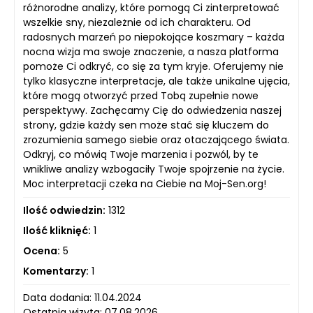
różnorodne analizy, które pomogą Ci zinterpretować
wszelkie sny, niezależnie od ich charakteru. Od
radosnych marzeń po niepokojące koszmary – każda
nocna wizja ma swoje znaczenie, a nasza platforma
pomoże Ci odkryć, co się za tym kryje. Oferujemy nie
tylko klasyczne interpretacje, ale także unikalne ujęcia,
które mogą otworzyć przed Tobą zupełnie nowe
perspektywy. Zachęcamy Cię do odwiedzenia naszej
strony, gdzie każdy sen może stać się kluczem do
zrozumienia samego siebie oraz otaczającego świata.
Odkryj, co mówią Twoje marzenia i pozwól, by te
wnikliwe analizy wzbogaciły Twoje spojrzenie na życie.
Moc interpretacji czeka na Ciebie na Moj-Sen.org!
Ilość odwiedzin:
1312
Ilość kliknięć:
1
Ocena:
5
Komentarzy:
1
Data dodania: 11.04.2024
Ostatnia wizyta: 07.08.2026