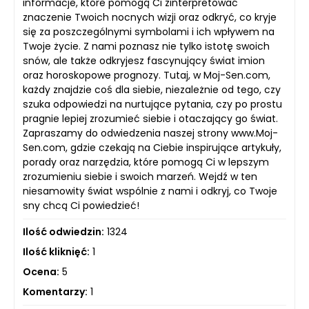
informacje, które pomogą Ci zinterpretować
znaczenie Twoich nocnych wizji oraz odkryć, co kryje
się za poszczególnymi symbolami i ich wpływem na
Twoje życie. Z nami poznasz nie tylko istotę swoich
snów, ale także odkryjesz fascynujący świat imion
oraz horoskopowe prognozy. Tutaj, w Moj-Sen.com,
każdy znajdzie coś dla siebie, niezależnie od tego, czy
szuka odpowiedzi na nurtujące pytania, czy po prostu
pragnie lepiej zrozumieć siebie i otaczający go świat.
Zapraszamy do odwiedzenia naszej strony www.Moj-
Sen.com, gdzie czekają na Ciebie inspirujące artykuły,
porady oraz narzędzia, które pomogą Ci w lepszym
zrozumieniu siebie i swoich marzeń. Wejdź w ten
niesamowity świat wspólnie z nami i odkryj, co Twoje
sny chcą Ci powiedzieć!
Ilość odwiedzin:
1324
Ilość kliknięć:
1
Ocena:
5
Komentarzy:
1