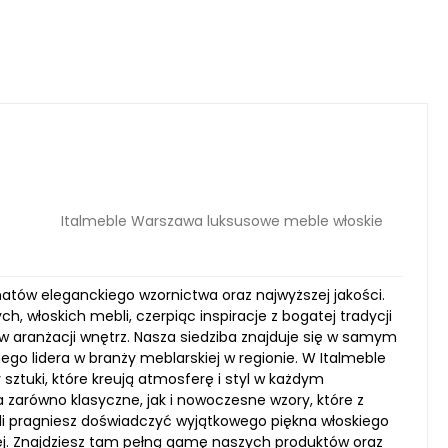
Italmeble Warszawa luksusowe meble włoskie
natów eleganckiego wzornictwa oraz najwyższej jakości.
, włoskich mebli, czerpiąc inspiracje z bogatej tradycji
w aranżacji wnętrz. Nasza siedziba znajduje się w samym
o lidera w branży meblarskiej w regionie. W Italmeble
sztuki, które kreują atmosferę i styl w każdym
zarówno klasyczne, jak i nowoczesne wzory, które z
li pragniesz doświadczyć wyjątkowego piękna włoskiego
ej. Znajdziesz tam pełną gamę naszych produktów oraz