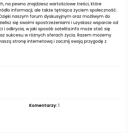
 na pewno znajdziesz wartościowe treści, które
źródło informacji, ale także tętniąca życiem społeczność.
Dzięki naszym forum dyskusyjnym oraz możliwym do
elisz się swoimi spostrzeżeniami i uzyskasz wsparcie od
i odkrycia, w jaki sposób satelita.info może stać się
raz sukcesu w różnych sferach życia. Razem możemy
 naszą stronę internetową i zacznij swoją przygodę z
Komentarzy:
1