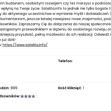
em budżetem, osobistym rozwojem czy też marzysz o podróżach,
wpłyną na Twoje życie. Satelita.info to jednak nie tylko bogate 
do aktywnego uczestnictwa w wymianie myśli i doświadczeń. 
komentarzom, jeszcze łatwiej nawiążesz nowe znajomości, podzi
kowników. Zapraszamy Cię do dołączenia do naszej społeczności 
astąpionym przewodnikiem w dążeniu do osobistego rozwoju o
niejszą przyszłość, pełną możliwości do ich realizacji. Odwiedź
o już dziś!
w:
https://www.satelita.info/
Telefon:
edzin:
899
Ilość kliknięć:
1
tkowników: