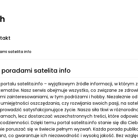
ch
takt
ami satelita info
z poradami satelita info
portalu satelita.info – wyjątkowym źródle informacji, w którym
tematów. Nasz serwis obejmuje wszystko, co związane ze zdrowiem
mi zainteresowaniami, w tym podróżami i hobby. Niezależnie o
, umiejętności oszczędzania, czy rozwijania swoich pasji, na sat
 prowadzić satysfakcjonujące życie. Nasza siła tkwi w różnor
ramach, lecz dostarczać wszechstronnych treści, które odpowi
odzienności. Dzięki temu portal satelita.info stanie się dla C
nie poruszać się w świecie pełnym wyzwań. Każda porada publ
anż, co gwarantuje ich niezawodność i wysoką jakość. Bez wzglę