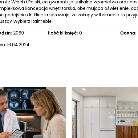
i z Włoch i Polski, co gwarantuje unikalne wzornictwo oraz dosk
ompleksowa koncepcja wnętrzarska, obejmująca oświetlenie, doda
e podejście do klienta sprawiają, że zakupy w Italmeble to prz
uszą? Wybierz Italmeble.
edzin:
2060
Ilość kliknięć:
0
Ocena:
ia: 16.04.2024