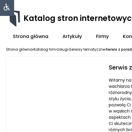
Katalog stron internetowy
Strona główna
Artykuły
Firmy
Kon
Strona główna
›
Katalog firm
›
Usługi
›
Serwisy tematyczne
›
Serwis z porad
Serwis 
Witamy na 
wachlarza 
różnorodny
stylu życia
pozwolą Ci
w wąskich 
aspektach c
Ci skutecz
różnych br