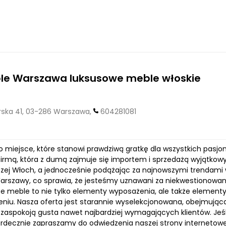
ble Warszawa luksusowe meble włoskie
ska 41, 03-286 Warszawa,
604281081
o miejsce, które stanowi prawdziwą gratkę dla wszystkich pasjo
rmą, która z dumą zajmuje się importem i sprzedażą wyjątkowych
czej Włoch, a jednocześnie podążając za najnowszymi trendami 
rszawy, co sprawia, że jesteśmy uznawani za niekwestionowaneg
e meble to nie tylko elementy wyposażenia, ale także elementy 
niu. Nasza oferta jest starannie wyselekcjonowana, obejmująca 
zaspokoją gusta nawet najbardziej wymagających klientów. Jeś
erdecznie zapraszamy do odwiedzenia naszej strony internetow