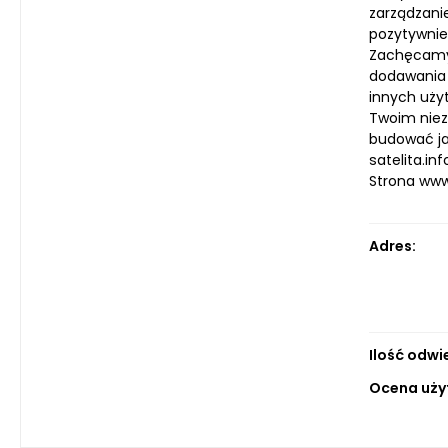
zarządzani
pozytywnie 
Zachęcamy 
dodawania 
innych użyt
Twoim niez
budować jaś
satelita.inf
Strona ww
Adres:
Ilość odwi
Ocena uży