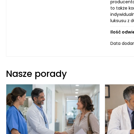
producentam
to także k
indywidualn
luksusu z d
Ilość odwi
Data dodan
Nasze porady