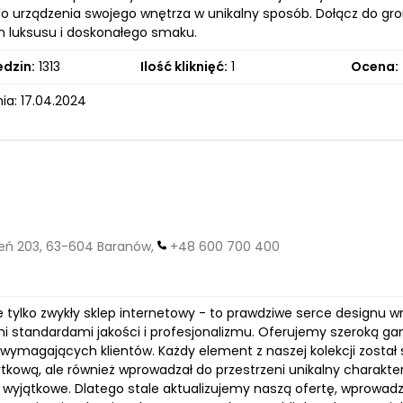
do urządzenia swojego wnętrza w unikalny sposób. Dołącz do gro
luksusu i doskonałego smaku.
edzin:
1313
Ilość kliknięć:
1
Ocena:
ia: 17.04.2024
ń 203, 63-604 Baranów,
+48 600 700 400
e tylko zwykły sklep internetowy - to prawdziwe serce designu wn
i standardami jakości i profesjonalizmu. Oferujemy szeroką g
 wymagających klientów. Każdy element z naszej kolekcji został 
tkową, ale również wprowadzał do przestrzeni unikalny charakter
ć wyjątkowe. Dlatego stale aktualizujemy naszą ofertę, wprowad