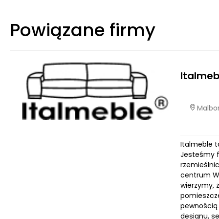
Powiązane firmy
Italme
Malbor
Italmeble t
Jesteśmy fi
rzemieślni
centrum Wa
wierzymy, ż
pomieszcze
pewnością 
designu, s