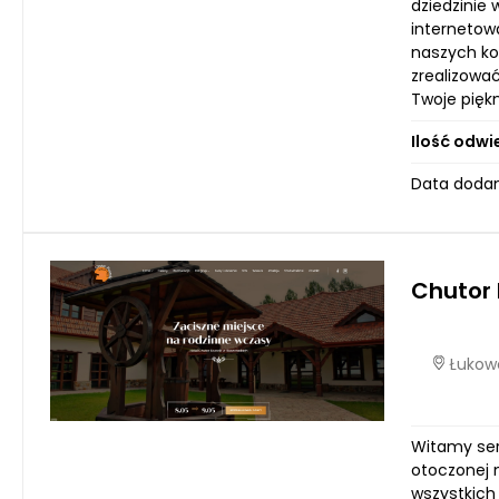
dziedzinie 
internetow
naszych kol
zrealizowa
Twoje pięk
Ilość odwi
Data dodan
Chutor 
Łukowe
Witamy ser
otoczonej m
wszystkich