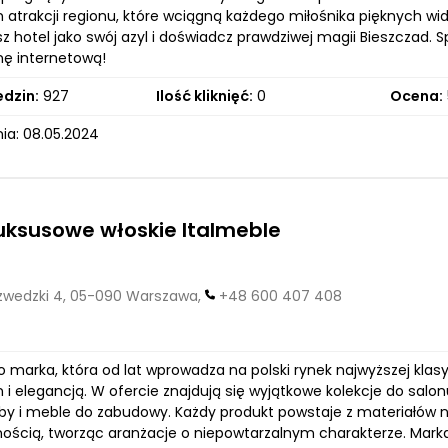
 atrakcji regionu, które wciągną każdego miłośnika pięknych wid
z hotel jako swój azyl i doświadcz prawdziwej magii Bieszczad. 
nę internetową!
edzin:
927
Ilość kliknięć:
0
Ocena:
ia: 08.05.2024
uksusowe włoskie Italmeble
zwedzki 4, 05-090 Warszawa,
+48 600 407 408
to marka, która od lat wprowadza na polski rynek najwyższej kl
i elegancją. W ofercie znajdują się wyjątkowe kolekcje do salonu, 
by i meble do zabudowy. Każdy produkt powstaje z materiałów na
nością, tworząc aranżacje o niepowtarzalnym charakterze. Mar