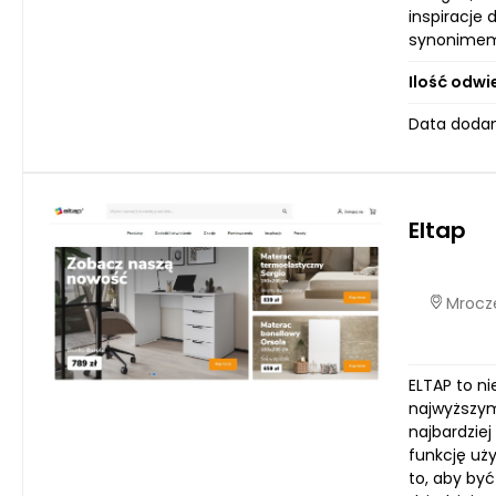
inspiracje 
synonimem 
Ilość odwi
Data dodan
Eltap
Mrocze
ELTAP to ni
najwyższym
najbardziej
funkcję uży
to, aby by