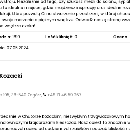
wystroju. Niezależnie od tego, czy szukasz mebli do salonu, syp
a to idealne miejsce, gdzie znajdziesz inspirację oraz idealne
ekcji, które pozwolą Ci na stworzenie przestrzeni, w której chce
ć swoje marzenia o pięknym wnętrzu. Odwiedź naszą stronę www. 
ne wnętrze czeka!
edzin:
1810
Ilość kliknięć:
0
Ocena:
ia: 07.05.2024
Kozacki
 105, 38-540 Zagórz,
+48 13 46 59 267
decznie w Chutorze Kozackim, niezwykłym trzygwiazdkowym hotel
alowniczymi krajobrazami Bieszczad. Nasz obiekt to znacznie wię
 pragnących uciec od codziennych zgiełków i poczuć bliskość n