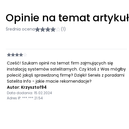
Opinie na temat artyku
Średnia ocena
(1)
Cześć! Szukam opinii na temat firm zajmujących się
instalacją systemów satelitarnych. Czy ktoś z Was mógłby
polecić jakąś sprawdzoną firmę? Dzięki! Serwis z poradami
Satelita Info - jakie macie rekomendacje?
Autor: Krzysztof94
Data dodania: 15.02.2024
Adres IP: ***.***.21.54