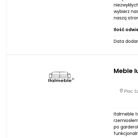
niezwykłych
wybierz nas
naszą stro
Ilość odwi
Data dodan
Meble l
Plac S
Italmeble 
rzemiosłem 
po gardero
funkcjonal