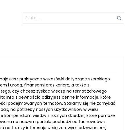
 znajdziesz praktyczne wskazówki dotyczące szerokiego
 i urodą, finansami oraz karierą, a także z
d tego, czy chcesz zyskać wiedzę na temat zdrowego
elita.info z pewnością odkryjesz cenne informacje, które
odności podejmowanych tematów. Staramy się nie zamykać
adają na potrzeby naszych użytkowników w wielu
iebie kompendium wiedzy z różnych dziedzin, które pomoże
ikowana na naszym portalu pochodzi od fachowców z
du na to, czy interesujesz się zdrowym odżywianiem,