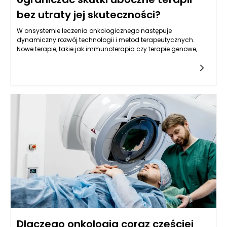
bez utraty jej skuteczności?
W onsystemie leczenia onkologicznego następuje
dynamiczny rozwój technologii i metod terapeutycznych.
Nowe terapie, takie jak immunoterapia czy terapie genowe,
oferują pacjentom z nowotworami nowe możliwości, które
mogą przyczynić się do ograniczenia skutków ubocznych. Te
nowoczesne metody działają na zasadzie wspierania
naturalnych mechanizmów obronnych organizmu lub
modyfikacji genetycznych komórek nowotworowych, co w
efekcie może zmniejszać potrzebę stosowania tradycyjnych
terapii, takich jak chemioterapia. Decyzje podejmowane w
kontekście onkologii w Warszawie często uwzględniają
możliwości podejścia do leczenia, które są bardziej precyzyjne
i zindywidualizowane. Dzięki temu leczenie onkologiczne w
Warszawie staje się bardziej skuteczne, a zarazem mniej
obciążające dla pacjentów. Rozwój wiedzy oraz innowacyjne
podejścia są kluczowe w walce z nowotworami, co pomaga
osiągać lepsze wyniki terapeutyczne przy mniejszych
skutkach ubocznych.
Dlaczego onkologia coraz częściej