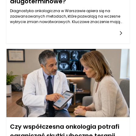
długoterminowe?
Diagnostyka onkologiczna w Warszawie opiera się na
zaawansowanych metodach, które pozwalają na wczesne
wykrycie zmian nowotworowych. Kluczowe znaczenie mają
badania obrazowe, takie jak tomografia komputerowa,
rezonans magnetyczny oraz ultrasonografia, które
umożliwiają oceny strukturalne narządów wewnętrznych.
Oprócz tego, istotną rolę odgrywają badania laboratoryjne, w
tym oznaczenia markerów nowotworowych w krwi, które mogą
wskazywać na obecność choroby. W Warszawie, dzięki
postępowi w dziedzinie genetyki, coraz częściej stosuje się
również badania molekularne, które identyfikują mutacje
genów związanych z nowotworami, co pozwala na bardziej
spersonalizowane podejście do leczenia. Kluczowe jest
zrozumienie, że wczesne wykrycie choroby zwiększa szanse na
skuteczne leczenie oraz poprawia komfort życia pacjentów.
Czy współczesna onkologia potrafi
ograniczać skutki uboczne terapii