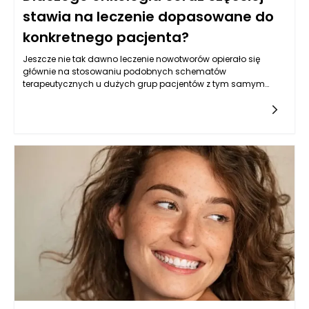
stawia na leczenie dopasowane do
konkretnego pacjenta?
Jeszcze nie tak dawno leczenie nowotworów opierało się
głównie na stosowaniu podobnych schematów
terapeutycznych u dużych grup pacjentów z tym samym
rozpoznaniem. Z czasem okazało się jednak, że dwa pozornie
podobne nowotwory mogą zachowywać się zupełnie inaczej,
a organizmy chorych bardzo różnie reagują na identyczne
leczenie. To właśnie dlatego współczesna onkologia coraz
mocniej odchodzi od myślenia wyłącznie kategoriami „jeden
typ choroby – jedna metoda terapii” i kieruje się w stronę
leczenia dopasowanego do konkretnego przypadku.
Znaczenie mają nie tylko wyniki badań obrazowych czy
stopień zaawansowania choroby, ale również profil
genetyczny guza, stan ogólny pacjenta, choroby
współistniejące, wiek, wcześniejsze terapie oraz indywidualna
tolerancja określonych leków. W praktyce oznacza to bardziej
przemyślane decyzje terapeutyczne i większą szansę na
osiągnięcie korzyści klinicznych bez niepotrzebnego
obciążania organizmu. Dla wielu pacjentów fraza onkologia
Warszawa coraz częściej oznacza właśnie dostęp do
nowoczesnego podejścia, w którym leczenie nie jest dobierane
wyłącznie na podstawie ogólnego rozpoznania, lecz z