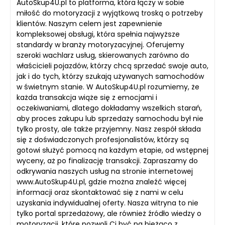
AutoSkup4U.pl to platforma, która łączy w sobie
miłość do motoryzacji z wyjątkową troską o potrzeby
klientów. Naszym celem jest zapewnienie
kompleksowej obsługi, która spełnia najwyższe
standardy w branży motoryzacyjnej. Oferujemy
szeroki wachlarz usług, skierowanych zarówno do
właścicieli pojazdów, którzy chcą sprzedać swoje auto,
jak i do tych, którzy szukają używanych samochodów
w świetnym stanie. W AutoSkup4U.pl rozumiemy, że
każda transakcja wiąże się z emocjami i
oczekiwaniami, dlatego dokładamy wszelkich starań,
aby proces zakupu lub sprzedaży samochodu był nie
tylko prosty, ale także przyjemny. Nasz zespół składa
się z doświadczonych profesjonalistów, którzy są
gotowi służyć pomocą na każdym etapie, od wstępnej
wyceny, aż po finalizację transakcji. Zapraszamy do
odkrywania naszych usług na stronie internetowej
www.AutoSkup4U.pl, gdzie można znaleźć więcej
informacji oraz skontaktować się z nami w celu
uzyskania indywidualnej oferty. Nasza witryna to nie
tylko portal sprzedażowy, ale również źródło wiedzy o
motoryzacji, które pozwoli Ci być na bieżąco z