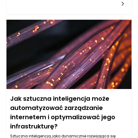
mogą przyczynić się do ograniczenia skutków ubocznych. Te
nowoczesne metody działają na zasadzie wspierania
naturalnych mechanizmów obronnych organizmu lub
modyfikacji genetycznych komórek nowotworowych, co w
efekcie może zmniejszać potrzebę stosowania tradycyjnych
terapii, takich jak chemioterapia. Decyzje podejmowane w
kontekście onkologii w Warszawie często uwzględniają
możliwości podejścia do leczenia, które są bardziej precyzyjne
i zindywidualizowane. Dzięki temu leczenie onkologiczne w
Warszawie staje się bardziej skuteczne, a zarazem mniej
obciążające dla pacjentów. Rozwój wiedzy oraz innowacyjne
podejścia są kluczowe w walce z nowotworami, co pomaga
osiągać lepsze wyniki terapeutyczne przy mniejszych
skutkach ubocznych.
Jak sztuczna inteligencja może
automatyzować zarządzanie
internetem i optymalizować jego
infrastrukturę?
Sztuczna inteligencja, jako dynamicznie rozwijająca się