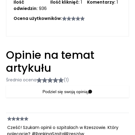
Ilość
Ilość kliknięć:
1
Komentarzy:
1
odwiedzin:
936
Ocena użytkowników:
Opinie na temat
artykułu
Średnia ocena
(1)
Podziel się swoją opinią
Cześć! Szukam opinii o szpitalach w Rzeszowie. Który
polecacie? #RankingSzpitaliRzeszów