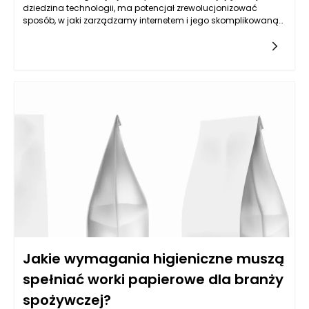
dziedzina technologii, ma potencjał zrewolucjonizować
sposób, w jaki zarządzamy internetem i jego skomplikowaną
infrastrukturą. Internet, będąc złożonym systemem
składającym się z niezliczonych serwerów, routerów,
przełączników oraz połączeń, wymaga nieustannego
monitorowania i optymalizacji, aby zapewnić ciągłość
działania oraz bezpieczeństwo użytkowników. Automatyzacja
procesów zarządzania internetem przy wykorzystaniu
sztucznej inteligencji pozwala nie tylko na szybsze
identyfikowanie awarii czy problemów z wydajnością, ale
również na bardziej efektywne alokowanie zasobów, co w
rezultacie prowadzi do lepszej jakości usług w sieci.
Jakie wymagania higieniczne muszą
spełniać worki papierowe dla branży
spożywczej?