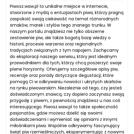
Piwosz.waw.pl to unikalne miejsce w internecie,
stworzone z myślą o entuzjastach piwa, którzy pragną
zaspokoić swoją ciekawość na temat różnorodnych
smaków, marek i stylów tego znanego trunku. W
naszym portalu znajdziesz nie tylko obszerne
zestawienie piw, ale także bogatą bazę wiedzy o
historii, procesie warzenia oraz regionalnych
tradycjach związanych z tym napojem. Zachęcamy
do eksploracji naszego serwisu, który jest idealnym
przewodnikiem dla tych, którzy chcą poszerzyć swoje
piwne horyzonty. Oferujemy szczegółowe opisy piw,
recenzje oraz porady dotyczące degustacji, które
pomogą Ci w odkrywaniu nowości i ukrytych skarbów
na rynku piwowarskim. Niezależnie od tego, czy jesteś
doświadczonym znawcą, czy dopiero zaczynasz swoją
przygodę z piwem, z pewnością znajdziesz u nas coś
interesującego. Piwosz.waw.pl to także społeczność
pasjonatów, gdzie możesz dzielić się swoimi
doświadczeniami i wymieniać się opiniami z innymi
miłośnikami piwa. Wspólnie odkrywamy fascynujący
świat piw rzemieślniczych, eksperymentując z nowymi