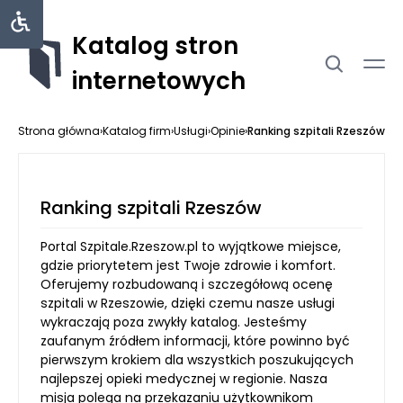
Katalog stron
internetowych
Strona główna
›
Katalog firm
›
Usługi
›
Opinie
›
Ranking szpitali Rzeszów
Ranking szpitali Rzeszów
Portal Szpitale.Rzeszow.pl to wyjątkowe miejsce,
gdzie priorytetem jest Twoje zdrowie i komfort.
Oferujemy rozbudowaną i szczegółową ocenę
szpitali w Rzeszowie, dzięki czemu nasze usługi
wykraczają poza zwykły katalog. Jesteśmy
zaufanym źródłem informacji, które powinno być
pierwszym krokiem dla wszystkich poszukujących
najlepszej opieki medycznej w regionie. Nasza
misja polega na przekazaniu użytkownikom