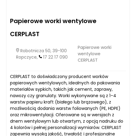
Papierowe worki wentylowe
CERPLAST
Papierowe worki
Robotnicza 50, 39-100
wentylowe
Ropczyce,
17 22 17 090
CERPLAST
CERPLAST to doświadczony producent worków
papierowych wentylowych, idealnych do pakowania
materiałów sypkich, takich jak cement, zaprawy,
nawozy czy granulaty. Worki wykonywane są z 1–4
warstw papieru kraft (białego lub brązowego), z
możliwością dodania warstw foliowanych (PE, HDPE)
oraz mikrowentylacji. Oferowane są w wersjach z
dnem wentylowym lub otwartym, z opcją nadruku do
4 kolorów i pełnej personalizacji wymiarów. CERPLAST
zapewnia wysoką jakość, trwałość i profesjonalne