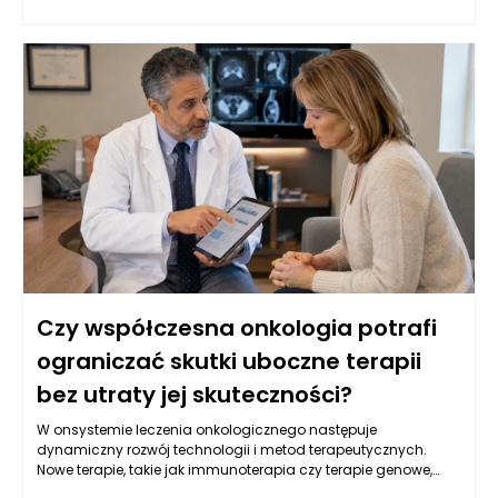
umożliwiają oceny strukturalne narządów wewnętrznych.
Oprócz tego, istotną rolę odgrywają badania laboratoryjne, w
tym oznaczenia markerów nowotworowych w krwi, które mogą
wskazywać na obecność choroby. W Warszawie, dzięki
postępowi w dziedzinie genetyki, coraz częściej stosuje się
również badania molekularne, które identyfikują mutacje
genów związanych z nowotworami, co pozwala na bardziej
spersonalizowane podejście do leczenia. Kluczowe jest
zrozumienie, że wczesne wykrycie choroby zwiększa szanse na
skuteczne leczenie oraz poprawia komfort życia pacjentów.
Czy współczesna onkologia potrafi
ograniczać skutki uboczne terapii
bez utraty jej skuteczności?
W onsystemie leczenia onkologicznego następuje
dynamiczny rozwój technologii i metod terapeutycznych.
Nowe terapie, takie jak immunoterapia czy terapie genowe,
oferują pacjentom z nowotworami nowe możliwości, które