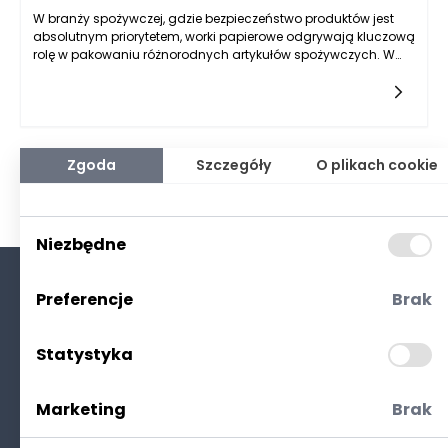
W branży spożywczej, gdzie bezpieczeństwo produktów jest
absolutnym priorytetem, worki papierowe odgrywają kluczową
rolę w pakowaniu różnorodnych artykułów spożywczych. W
celu zapewnienia ich użyteczności, muszą one spełniać
szereg rygorystycznych wymagań higienicznych, które są
ściśle regulowane zarówno przez przepisy prawne, jak i
standardy jakościowe. Na etapie produkcji worków
papierowych niezwykle istotne jest, aby wszystkie materiały
wykorzystywane do ich wytwarzania były zgodne z normami
Zgoda
Szczegóły
O plikach cookie
dotyczącymi bezpieczeństwa żywności. Oznacza to, że papier
oraz wszelkie dodatki stosowane w procesie produkcyjnym nie
mogą zawierać substancji chemicznych ani toksycznych
związków, które mogłyby migrować do żywności i
Niezbędne
powodować szkodliwe skutki dla zdrowia konsumentów.
Preferencje
Brak
O nas
Kontakt
Statystyka
Polityka prywatności
(RODO. Cookies)
Marketing
Brak