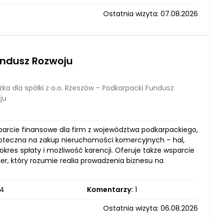
Ostatnia wizyta: 07.08.2026
Fundusz Rozwoju
ka dla spółki z o.o. Rzeszów – Podkarpacki Fundusz
ju
sparcie finansowe dla firm z województwa podkarpackiego,
poteczna na zakup nieruchomości komercyjnych – hal,
kres spłaty i możliwość karencji. Oferuje także wsparcie
ner, który rozumie realia prowadzenia biznesu na
4
Komentarzy:
1
Ostatnia wizyta: 06.08.2026