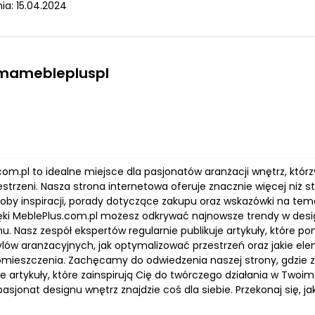
ia: 15.04.2024
rmameblepluspl
om.pl to idealne miejsce dla pasjonatów aranżacji wnętrz, którz
estrzeni. Nasza strona internetowa oferuje znacznie więcej niż
by inspiracji, porady dotyczące zakupu oraz wskazówki na temat 
ięki MeblePlus.com.pl możesz odkrywać najnowsze trendy w design
. Nasz zespół ekspertów regularnie publikuje artykuły, które 
ylów aranżacyjnych, jak optymalizować przestrzeń oraz jakie e
mieszczenia. Zachęcamy do odwiedzenia naszej strony, gdzie zna
 artykuły, które zainspirują Cię do twórczego działania w Twoim
sjonat designu wnętrz znajdzie coś dla siebie. Przekonaj się, ja