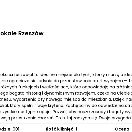
Lokale Rzeszów
okale.rzeszow.pl to idealne miejsce dla tych, którzy marzą o i
 nie ogranicza się jedynie do przedstawienia ofert wynajmu — to 
o różnych funkcjach i wielkościach, które odpowiadają na zróżn
 jego bogatą historią i dynamicznym rozwojem, czeka na Ciebie z
nesu, wydarzenia czy nowego miejsca do mieszkania. Dzięki nasze
lokal, który spełni Twoje kryteria. Zachęcamy do odwiedzenia st
wszystkie dostępne opcje. Pozwól, aby nasze zasoby i bogaty wyb
 Twoją przestrzenią marzeń. To tutaj zaczyna się Twoja przygod
edzin:
901
Ilość kliknięć:
1
Ocena: