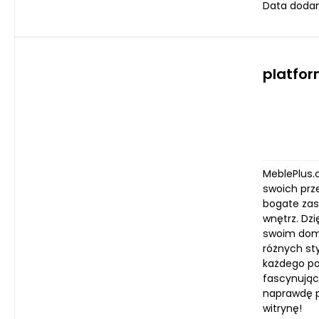
Data dodan
platfo
MeblePlus.c
swoich prz
bogate zaso
wnętrz. Dz
swoim domu
różnych st
każdego po
fascynujące
naprawdę pa
witrynę!