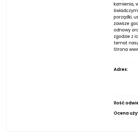
kamienia, 
świadczymy
porządki, u
zawsze god
odnowy oraz
zgodzie z 
temat nasz
Strona ww
Adres:
Ilość odwi
Ocena uży