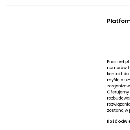
Platfor
Preis.net.p
numerów te
kontakt do
myślą o uż
zorganizow
Oferujemy 
rozbudowaną
rozwiązania
zostaną w p
Ilość odwi