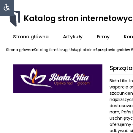
Katalog stron internetowy
Strona główna
Artykuły
Firmy
Kon
Strona główna
›
Katalog firm
›
Usługi
›
Usługi lokalne
›
Sprzątanie grobów
Sprząt
Biała Lili
wsparcie o
szacunkiem
najbliższy
dostosowan
nam, Państ
uschniętyc
oferujemy 
odbywać si