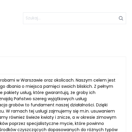
 grobami w Warszawie oraz okolicach. Naszym celem jest
o dbania o miejsca pamięci swoich bliskich. Z pełnym
pakiety usług, które gwarantują, że groby ich
e znajdą Państwo szereg wyjątkowych usług
cja grobów to fundament naszej działalności. Dzięki
ku. W ramach tej usługi zajmujemy się m.in. usuwaniem
amy również świeże kwiaty i znicze, a w okresie zimowym
bków poprzez specjalistyczne mycie, które powinno
ch środków czyszczących dopasowanych do różnych typów