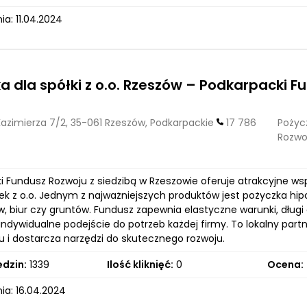
a: 11.04.2024
a dla spółki z o.o. Rzeszów – Podkarpacki 
Kazimierza 7/2, 35-061 Rzeszów, Podkarpackie
17 786
Pożycz
Rozwo
i Fundusz Rozwoju z siedzibą w Rzeszowie oferuje atrakcyjne w
ek z o.o. Jednym z najważniejszych produktów jest pożyczka hi
biur czy gruntów. Fundusz zapewnia elastyczne warunki, długi o
indywidualne podejście do potrzeb każdej firmy. To lokalny part
u i dostarcza narzędzi do skutecznego rozwoju.
edzin:
1339
Ilość kliknięć:
0
Ocena:
ia: 16.04.2024