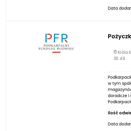
Data dodani
Pożyczk
Króla 
35 49
Podkarpack
w tym spół
magazynów, 
doradcze i 
Podkarpaci
Ilość odwi
Data dodan