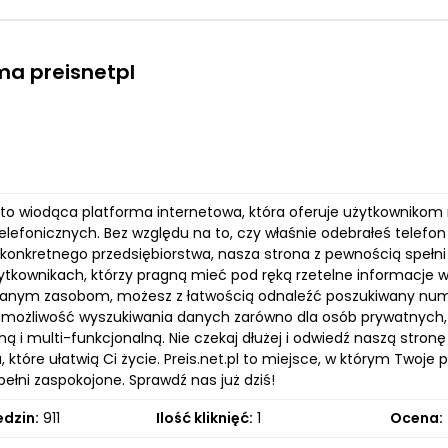
ma preisnetpl
l to wiodąca platforma internetowa, która oferuje użytkownikom
lefonicznych. Bez względu na to, czy właśnie odebrałeś telefon
 konkretnego przedsiębiorstwa, nasza strona z pewnością spełni
ytkownikach, którzy pragną mieć pod ręką rzetelne informacje w
anym zasobom, możesz z łatwością odnaleźć poszukiwany nume
możliwość wyszukiwania danych zarówno dla osób prywatnych, jak
 i multi-funkcjonalną. Nie czekaj dłużej i odwiedź naszą stronę
, które ułatwią Ci życie. Preis.net.pl to miejsce, w którym Tw
ełni zaspokojone. Sprawdź nas już dziś!
edzin:
911
Ilość kliknięć:
1
Ocena: