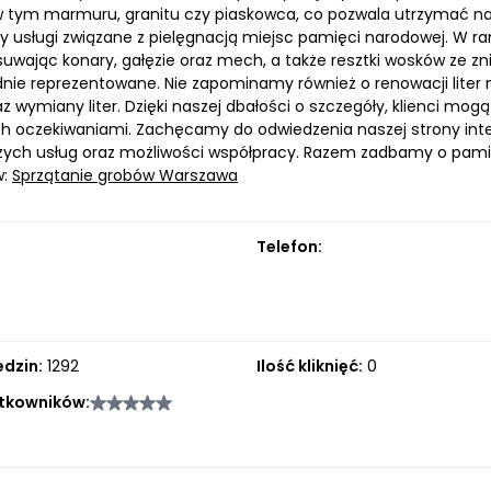
w tym marmuru, granitu czy piaskowca, co pozwala utrzymać nag
 usługi związane z pielęgnacją miejsc pamięci narodowej. W
suwając konary, gałęzie oraz mech, a także resztki wosków ze zn
nie reprezentowane. Nie zapominamy również o renowacji liter 
 wymiany liter. Dzięki naszej dbałości o szczegóły, klienci mogą
ich oczekiwaniami. Zachęcamy do odwiedzenia naszej strony inte
ych usług oraz możliwości współpracy. Razem zadbamy o pamię
w:
Sprzątanie grobów Warszawa
Telefon:
edzin:
1292
Ilość kliknięć:
0
tkowników: