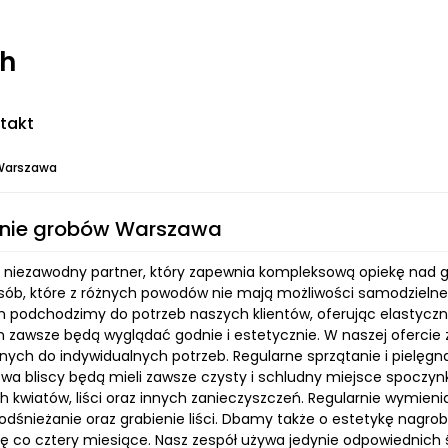
ch
takt
 Warszawa
anie grobów Warszawa
a to niezawodny partner, który zapewnia kompleksową opiekę nad
sób, które z różnych powodów nie mają możliwości samodzielneg
 podchodzimy do potrzeb naszych klientów, oferując elastyczne 
ch zawsze będą wyglądać godnie i estetycznie. W naszej oferci
ych do indywidualnych potrzeb. Regularne sprzątanie i pielęgna
wa bliscy będą mieli zawsze czysty i schludny miejsce spoczyn
h kwiatów, liści oraz innych zanieczyszczeń. Regularnie wymieni
odśnieżanie oraz grabienie liści. Dbamy także o estetykę nagro
ę co cztery miesiące. Nasz zespół używa jedynie odpowiedni