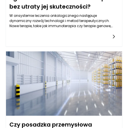
bez utraty jej skuteczności?
W onsystemie leczenia onkologicznego następuje
dynamiczny rozwój technologii i metod terapeutycznych.
Nowe terapie, takie jak immunoterapia czy terapie genowe,
oferują pacjentom z nowotworami nowe możliwości, które
mogą przyczynić się do ograniczenia skutków ubocznych. Te
nowoczesne metody działają na zasadzie wspierania
naturalnych mechanizmów obronnych organizmu lub
modyfikacji genetycznych komórek nowotworowych, co w
efekcie może zmniejszać potrzebę stosowania tradycyjnych
terapii, takich jak chemioterapia. Decyzje podejmowane w
kontekście onkologii w Warszawie często uwzględniają
możliwości podejścia do leczenia, które są bardziej precyzyjne
i zindywidualizowane. Dzięki temu leczenie onkologiczne w
Warszawie staje się bardziej skuteczne, a zarazem mniej
obciążające dla pacjentów. Rozwój wiedzy oraz innowacyjne
podejścia są kluczowe w walce z nowotworami, co pomaga
osiągać lepsze wyniki terapeutyczne przy mniejszych
skutkach ubocznych.
Czy posadzka przemysłowa