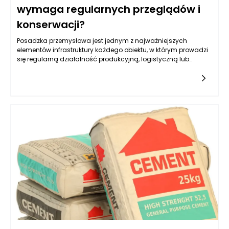
wymaga regularnych przeglądów i
konserwacji?
Posadzka przemysłowa jest jednym z najważniejszych
elementów infrastruktury każdego obiektu, w którym prowadzi
się regularną działalność produkcyjną, logistyczną lub
magazynową. To powierzchnia, która każdego dnia przyjmuje
na siebie ogromne obciążenia – zarówno od ciężkiego
sprzętu, jak i intensywnego ruchu pracowników czy wózków
transportowych. Dodatkowo jest narażona na działanie
substancji chemicznych, wilgoci, skrajnych temperatur oraz
pyłów, które w dłuższej perspektywie osłabiają jej strukturę i
wpływają na trwałość. Dlatego tak ważne jest, aby posadzka
przemysłowa była nie tylko odpowiednio zaprojektowana i
wykonana, ale także regularnie kontrolowana i
konserwowana. Każdy właściciel obiektu wie, że zaniedbana
powierzchnia może prowadzić do kosztownych problemów,
takich jak przestoje produkcyjne, uszkodzenia sprzętu czy
zwiększone ryzyko wypadków. Regularne przeglądy
pomagają wychwycić nawet drobne nieprawidłowości,
zanim przerodzą się w większe usterki, a odpowiednie
działania konserwacyjne gwarantują jej długą żywotność
oraz bezpieczne użytkowanie. To właśnie dlatego posadzka
przemysłowa wymaga świadomego podejścia i traktowania