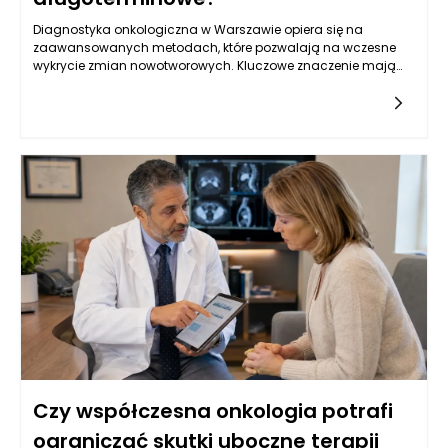
Diagnostyka onkologiczna w Warszawie opiera się na
zaawansowanych metodach, które pozwalają na wczesne
wykrycie zmian nowotworowych. Kluczowe znaczenie mają
badania obrazowe, takie jak tomografia komputerowa,
rezonans magnetyczny oraz ultrasonografia, które
umożliwiają oceny strukturalne narządów wewnętrznych.
Oprócz tego, istotną rolę odgrywają badania laboratoryjne, w
tym oznaczenia markerów nowotworowych w krwi, które mogą
wskazywać na obecność choroby. W Warszawie, dzięki
postępowi w dziedzinie genetyki, coraz częściej stosuje się
również badania molekularne, które identyfikują mutacje
genów związanych z nowotworami, co pozwala na bardziej
spersonalizowane podejście do leczenia. Kluczowe jest
zrozumienie, że wczesne wykrycie choroby zwiększa szanse na
skuteczne leczenie oraz poprawia komfort życia pacjentów.
Czy współczesna onkologia potrafi
ograniczać skutki uboczne terapii