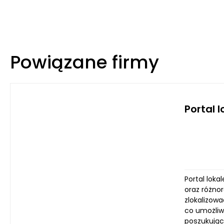
Powiązane firmy
Portal 
Portal lok
oraz różno
zlokalizow
co umożliwi
poszukując