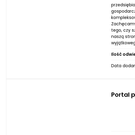
przedsiębi
gospodarczy
kompleksow
Zachęcamy d
tego, czy 
naszą stro
wyjątkoweg
Ilość odwi
Data dodan
Portal 