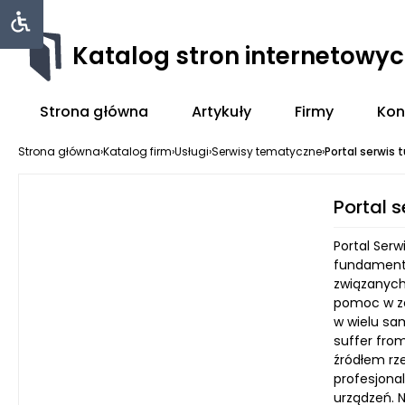
Katalog stron internetowy
Strona główna
Artykuły
Firmy
Kon
Strona główna
›
Katalog firm
›
Usługi
›
Serwisy tematyczne
›
Portal serwis t
Portal s
Portal Serw
fundamenta
związanych
pomoc w zak
w wielu sa
suffer from
źródłem rz
profesjona
urządzeń. 