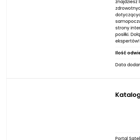
znajdziesz 
zdrowotnyc
dotyczącyc
samopoczuc
strony inte
posiłki. D
ekspertów!
Ilość odwi
Data dodan
Katalog
Portal Sat