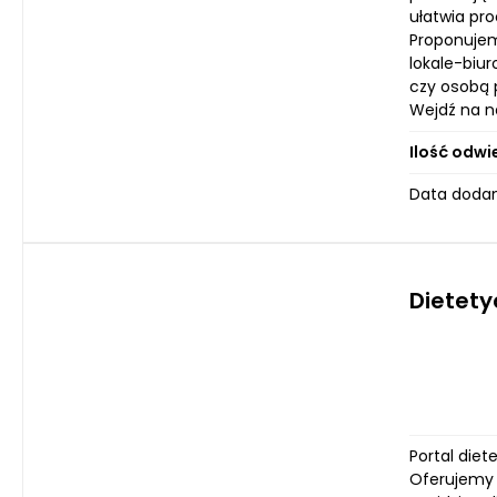
ułatwia pr
Proponujem
lokale-biur
czy osobą 
Wejdź na na
Ilość odwi
Data dodani
Dietety
Portal diet
Oferujemy 