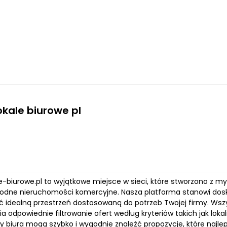
lokale biurowe pl
ale-biurowe.pl to wyjątkowe miejsce w sieci, które stworzono z 
rodne nieruchomości komercyjne. Nasza platforma stanowi dos
ać idealną przestrzeń dostosowaną do potrzeb Twojej firmy. Wsz
a odpowiednie filtrowanie ofert według kryteriów takich jak loka
y biura mogą szybko i wygodnie znaleźć propozycje, które najle