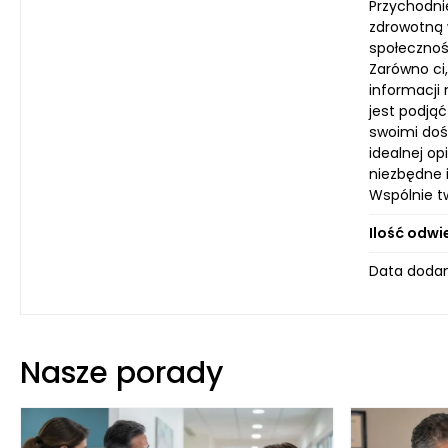
Przychodni
zdrowotną 
społecznoś
Zarówno ci,
informacji
jest podją
swoimi doś
idealnej o
niezbędne i
Wspólnie tw
Ilość odwi
Data dodan
Nasze porady