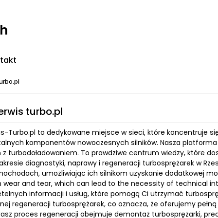
ch
takt
urbo.pl
erwis turbo.pl
is-Turbo.pl to dedykowane miejsce w sieci, które koncentruje si
lnych komponentów nowoczesnych silników. Nasza platforma jes
 z turbodoładowaniem. To prawdziwe centrum wiedzy, które dos
resie diagnostyki, naprawy i regeneracji turbosprężarek w Rzes
mochodach, umożliwiając ich silnikom uzyskanie dodatkowej moc
 wear and tear, which can lead to the necessity of technical in
etelnych informacji i usług, które pomogą Ci utrzymać turbospr
lnej regeneracji turbosprężarek, co oznacza, że oferujemy peł
Nasz proces regeneracji obejmuje demontaż turbosprężarki, pr