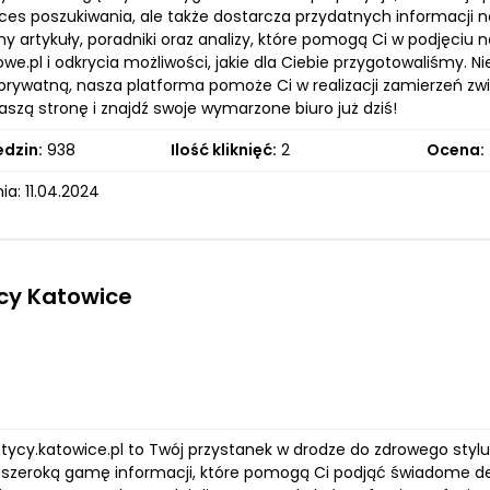
oces poszukiwania, ale także dostarcza przydatnych informacji
y artykuły, poradniki oraz analizy, które pomogą Ci w podjęciu
owe.pl i odkrycia możliwości, jakie dla Ciebie przygotowaliśmy. N
prywatną, nasza platforma pomoże Ci w realizacji zamierzeń 
szą stronę i znajdź swoje wymarzone biuro już dziś!
edzin:
938
Ilość kliknięć:
2
Ocena:
a: 11.04.2024
cy Katowice
etycy.katowice.pl to Twój przystanek w drodze do zdrowego styl
szeroką gamę informacji, które pomogą Ci podjąć świadome decy