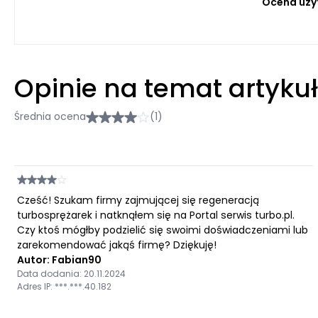
Ocena uży
Opinie na temat artyku
Średnia ocena
(1)
Cześć! Szukam firmy zajmującej się regeneracją
turbosprężarek i natknąłem się na Portal serwis turbo.pl.
Czy ktoś mógłby podzielić się swoimi doświadczeniami lub
zarekomendować jakąś firmę? Dziękuję!
Autor: Fabian90
Data dodania: 20.11.2024
Adres IP: ***.***.40.182