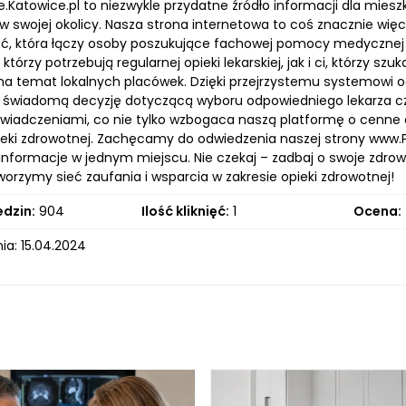
e.Katowice.pl to niezwykle przydatne źródło informacji dla mie
w swojej okolicy. Nasza strona internetowa to coś znacznie wię
ć, która łączy osoby poszukujące fachowej pomocy medycznej z
 którzy potrzebują regularnej opieki lekarskiej, jak i ci, którzy s
 na temat lokalnych placówek. Dzięki przejrzystemu systemowi 
ć świadomą decyzję dotyczącą wyboru odpowiedniego lekarza cz
wiadczeniami, co nie tylko wzbogaca naszą platformę o cenne 
pieki zdrowotnej. Zachęcamy do odwiedzenia naszej strony www.Pr
nformacje w jednym miejscu. Nie czekaj – zadbaj o swoje zdrowie
orzymy sieć zaufania i wsparcia w zakresie opieki zdrowotnej!
edzin:
904
Ilość kliknięć:
1
Ocena:
ia: 15.04.2024