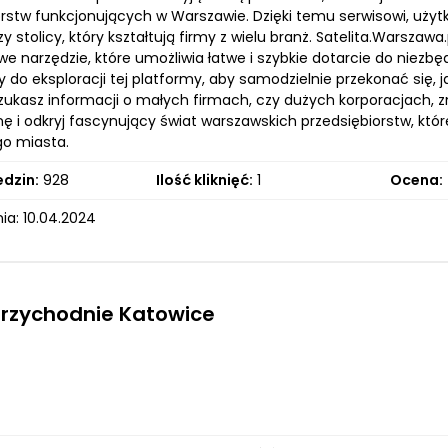
orstw funkcjonujących w Warszawie. Dzięki temu serwisowi, uży
 stolicy, który kształtują firmy z wielu branż. Satelita.Warszawa.
e narzędzie, które umożliwia łatwe i szybkie dotarcie do niezb
o eksploracji tej platformy, aby samodzielnie przekonać się, j
szukasz informacji o małych firmach, czy dużych korporacjach, z
nę i odkryj fascynujący świat warszawskich przedsiębiorstw, kt
o miasta.
edzin:
928
Ilość kliknięć:
1
Ocena:
ia: 10.04.2024
przychodnie Katowice