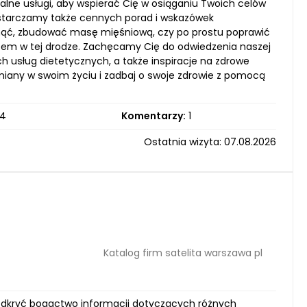
nalne usługi, aby wspierać Cię w osiąganiu Twoich celów
dostarczamy także cennych porad i wskazówek
dnąć, zbudować masę mięśniową, czy po prostu poprawić
em w tej drodze. Zachęcamy Cię do odwiedzenia naszej
ch usług dietetycznych, a także inspiracje na zdrowe
miany w swoim życiu i zadbaj o swoje zdrowie z pomocą
4
Komentarzy:
1
Ostatnia wizyta: 07.08.2026
Katalog firm satelita warszawa pl
a odkryć bogactwo informacji dotyczących różnych