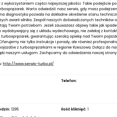
z wykorzystaniem części najwyższej jakości. Takie podejście po
turbosprężarek. Warto odwiedzić nasz serwis, gdy masz podejrze
lna diagnostyka pozwala na dokładne określenie stanu technic
zych awarii silnika. Zespół naszych doświadczonych techników 
tają Twoim potrzebom. Jeżeli zauważasz objawy takie jak spadek
 wydobywający się z układu wydechowego, nie zwlekaj z kontakt
i turbosprężarek, gwarantując szeroką opiekę nad Twoim pojazde
 Oferujemy nie tylko instrukcje i porady, ale również profesjona
i pojazdów z turbosprężarkami w regionie Rzeszowa. Dołącz do n
ięki naszym usługom. Zachęcamy do odwiedzenia naszej strony in
w:
http://www.serwis-turbo.pl/
Telefon:
edzin:
1295
Ilość kliknięć:
1