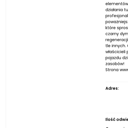
elementów 
działania 
profesjona
poważniejs
które spros
czarny dym
regeneracj
tle innych.
właściciel
pojazdu dz
zasobów!
Strona ww
Adres:
Ilość odwi