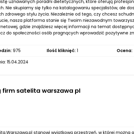
listę uznawanych poradni dietetycznych, które oferują profesjo
h. Nie skupiamy się tylko na katalogowaniu specjalistów, ale 
h zdrowego stylu życia. Niezależnie od tego, czy chcesz schu
ie, nasza platforma stanie się Twoim niezawodnym towarzysz
rnetowej, gdzie znajdziesz więcej informacji na temat dostępny
ołącz do społeczności osób pragnących wprowadzić pozytywne z
edzin:
975
Ilość kliknięć:
1
Ocena:
ia: 15.04.2024
 firm satelita warszawa pl
elita.Warszawa.pl stanowi wyjątkową przestrzeń, w której możn