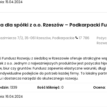
ia: 15.04.2024
a dla spółki z o.o. Rzeszów – Podkarpacki 
Kazimierza 7/2, 35-061 Rzeszów, Podkarpackie
17 786
Pożycz
Rozwo
i Fundusz Rozwoju z siedzibą w Rzeszowie oferuje atrakcyjne w
ek z o.o. Jednym z najważniejszych produktów jest pożyczka hi
biur czy gruntów. Fundusz zapewnia elastyczne warunki, długi o
indywidualne podejście do potrzeb każdej firmy. To lokalny part
u i dostarcza narzędzi do skutecznego rozwoju.
edzin:
1339
Ilość kliknięć:
0
Ocena:
ia: 16.04.2024