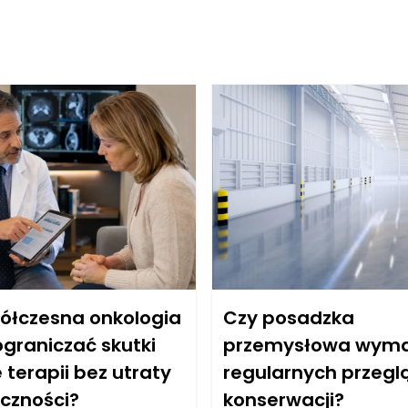
ółczesna onkologia
Czy posadzka
ograniczać skutki
przemysłowa wym
terapii bez utraty
regularnych przegl
eczności?
konserwacji?