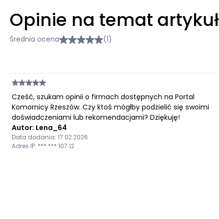
Opinie na temat artyku
Średnia ocena
(1)
Cześć, szukam opinii o firmach dostępnych na Portal
Komornicy Rzeszów. Czy ktoś mógłby podzielić się swoimi
doświadczeniami lub rekomendacjami? Dziękuję!
Autor: Lena_64
Data dodania: 17.02.2026
Adres IP: ***.***.107.12