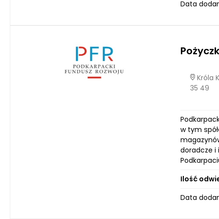
Data dodan
Pożyczk
Króla 
35 49
Podkarpack
w tym spół
magazynów, 
doradcze i 
Podkarpaci
Ilość odwi
Data dodan