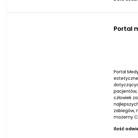
Portal 
Portal Med
estetyczne
dotyczących
pacjentów,
człowiek za
najlepszyc
zabiegów, 
możemy Ci z
Ilość odwi