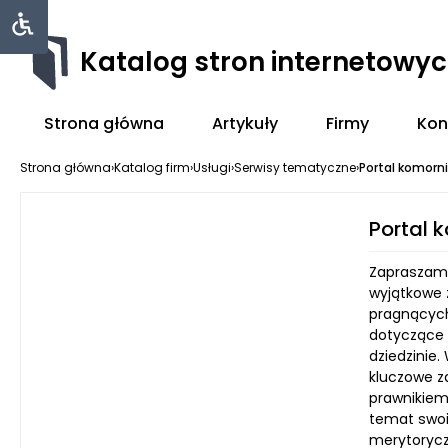
Katalog stron internetowy
Strona główna
Artykuły
Firmy
Kon
Strona główna
›
Katalog firm
›
Usługi
›
Serwisy tematyczne
›
Portal komorni
Portal 
Zapraszamy
wyjątkowe ź
pragnących
dotyczące p
dziedzinie
kluczowe z
prawnikiem
temat swoi
merytoryczn