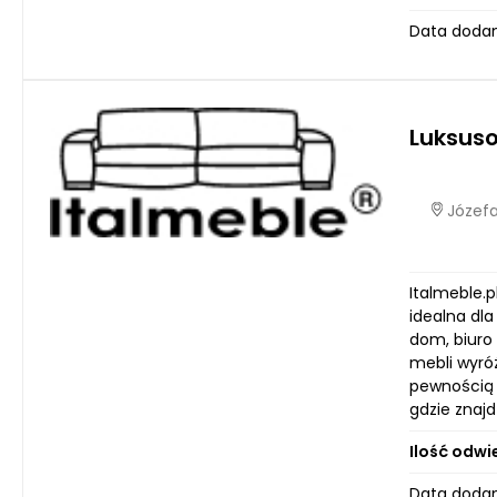
Data dodan
Luksus
Józefa
Italmeble.p
idealna dla
dom, biuro
mebli wyró
pewnością 
gdzie znaj
Ilość odwi
Data dodan