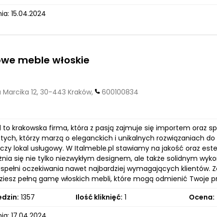
ia: 15.04.2024
owe meble włoskie
 Marcika 12, 30-443 Kraków,
600100834
l to krakowska firma, która z pasją zajmuje się importem oraz s
 tych, którzy marzą o eleganckich i unikalnych rozwiązaniach do
 czy lokal usługowy. W Italmeble.pl stawiamy na jakość oraz es
żnia się nie tylko niezwykłym designem, ale także solidnym wyk
spełni oczekiwania nawet najbardziej wymagających klientów. 
dziesz pełną gamę włoskich mebli, które mogą odmienić Twoje pr
edzin:
1357
Ilość kliknięć:
1
Ocena:
ia: 17.04.2024