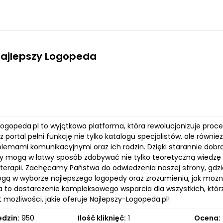
Najlepszy Logopeda
Logopeda.pl to wyjątkowa platforma, która rewolucjonizuje proce
z portal pełni funkcję nie tylko katalogu specjalistów, ale równ
blemami komunikacyjnymi oraz ich rodzin. Dzięki starannie dob
y mogą w łatwy sposób zdobywać nie tylko teoretyczną wiedzę n
terapii. Zachęcamy Państwa do odwiedzenia naszej strony, gdzie
gą w wyborze najlepszego logopedy oraz zrozumieniu, jak można
a to dostarczenie kompleksowego wsparcia dla wszystkich, którz
t możliwości, jakie oferuje Najlepszy-Logopeda.pl!
edzin:
950
Ilość kliknięć:
1
Ocena: