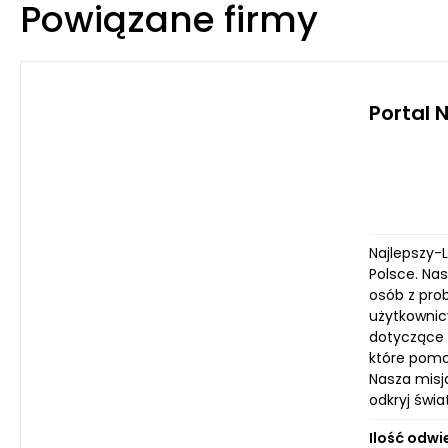
Powiązane firmy
Portal 
Najlepszy-
Polsce. Nas
osób z pro
użytkownic
dotyczące 
które pomo
Nasza misj
odkryj świa
Ilość odwi