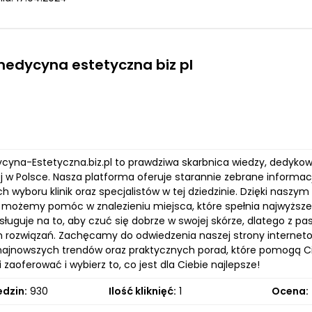
medycyna estetyczna biz pl
ycyna-Estetyczna.biz.pl to prawdziwa skarbnica wiedzy, ded
j w Polsce. Nasza platforma oferuje starannie zebrane informa
 wyboru klinik oraz specjalistów w tej dziedzinie. Dzięki naszy
 możemy pomóc w znalezieniu miejsca, które spełnia najwyższe 
sługuje na to, aby czuć się dobrze w swojej skórze, dlatego z pa
h rozwiązań. Zachęcamy do odwiedzenia naszej strony interneto
najnowszych trendów oraz praktycznych porad, które pomogą Ci 
aoferować i wybierz to, co jest dla Ciebie najlepsze!
edzin:
930
Ilość kliknięć:
1
Ocena: