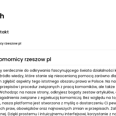
ch
takt
cy rzeszow pl
komornicy rzeszow pl
 serdecznie do odkrywania fascynującego świata działalności k
ródło wiedzy, które stanie się nieocenioną pomocą zarówno dla 
 zgłębić aspekty tego istotnego obszaru prawa w Polsce. Na nasz
rzepisów i procedur związanych z pracą komorników, ale także sz
. Wchodząc na nasze strony, odkryjesz bogaty zestaw artykułów, 
agadnienia związane z egzekucją komorniczą. Bez względu na to, 
, nasza platforma jest stworzona z myślą o dostarczeniu Ci pe
ch praw, obowiązków oraz najnowszych zmian w przepisach. Zale
ej. Dzięki prostemu i intuicyjnemu interfejsowi, korzystanie z 