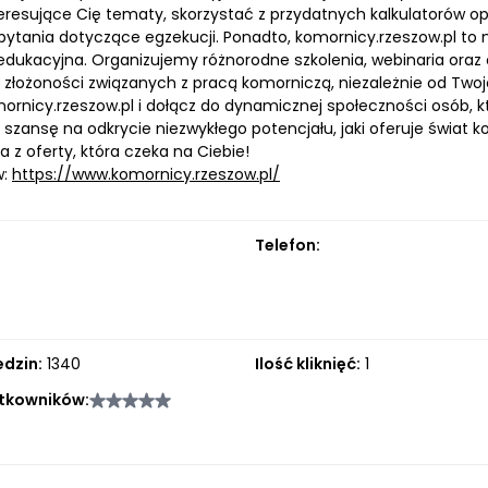
teresujące Cię tematy, skorzystać z przydatnych kalkulatorów o
tania dotyczące egzekucji. Ponadto, komornicy.rzeszow.pl to nie
edukacyjna. Organizujemy różnorodne szkolenia, webinaria oraz
 złożoności związanych z pracą komorniczą, niezależnie od Twoj
rnicy.rzeszow.pl i dołącz do dynamicznej społeczności osób, kt
 szansę na odkrycie niezwykłego potencjału, jaki oferuje świat
a z oferty, która czeka na Ciebie!
w:
https://www.komornicy.rzeszow.pl/
Telefon:
edzin:
1340
Ilość kliknięć:
1
tkowników: