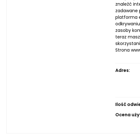
znaleźć in
zadawane py
platforma 
odkrywaniu
zasoby komo
teraz masz
skorzystani
Strona ww
Adres:
Ilość odwi
Ocena uży