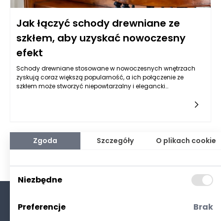
Jak łączyć schody drewniane ze
szkłem, aby uzyskać nowoczesny
efekt
Schody drewniane stosowane w nowoczesnych wnętrzach
zyskują coraz większą popularność, a ich połączenie ze
szkłem może stworzyć niepowtarzalny i elegancki
wygląd. Zastosowanie szkła jako elementu wykończenia
schodów drewnianych wpływa nie tylko na estetykę, ale także
na percepcję przestrzeni. W nowoczesnym budownictwie szkło
często pełni rolę balustrady, która nie tylko pozwala na
zachowanie optycznej lekkości, ale też zostawia wrażenie
otwartej przestrzeni. Jak zatem skutecznie połączyć te dwa
Zgoda
Szczegóły
O plikach cookie
materiały, aby uzyskać spektakularny efekt, zarówno w kwestii
wyglądu, jak i bezpieczeństwa?
Niezbędne
Preferencje
Brak
O nas
Kontakt