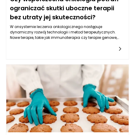
ograniczać skutki uboczne terapii
bez utraty jej skuteczności?
W onsystemie leczenia onkologicznego następuje
dynamiczny rozwój technologii i metod terapeutycznych.
Nowe terapie, takie jak immunoterapia czy terapie genowe,
oferują pacjentom z nowotworami nowe możliwości, które
mogą przyczynić się do ograniczenia skutków ubocznych. Te
nowoczesne metody działają na zasadzie wspierania
naturalnych mechanizmów obronnych organizmu lub
modyfikacji genetycznych komórek nowotworowych, co w
efekcie może zmniejszać potrzebę stosowania tradycyjnych
terapii, takich jak chemioterapia. Decyzje podejmowane w
kontekście onkologii w Warszawie często uwzględniają
możliwości podejścia do leczenia, które są bardziej precyzyjne
i zindywidualizowane. Dzięki temu leczenie onkologiczne w
Warszawie staje się bardziej skuteczne, a zarazem mniej
obciążające dla pacjentów. Rozwój wiedzy oraz innowacyjne
podejścia są kluczowe w walce z nowotworami, co pomaga
osiągać lepsze wyniki terapeutyczne przy mniejszych
skutkach ubocznych.