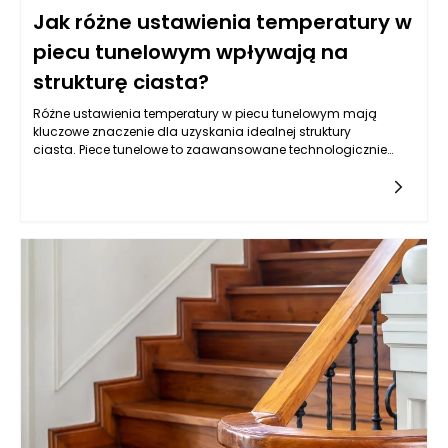
Jak różne ustawienia temperatury w
piecu tunelowym wpływają na
strukturę ciasta?
Różne ustawienia temperatury w piecu tunelowym mają
kluczowe znaczenie dla uzyskania idealnej struktury
ciasta. Piece tunelowe to zaawansowane technologicznie
urządzenia stosowane w piekarstwie, które umożliwiają ciągłe
pieczenie produktów piekarniczych w zorganizowanym
procesie. W klasycznym pieczeniu, temperatura jest jednym z
najważniejszych czynników wpływających na parametry
piekarnicze, a w kontekście pieców tunelowych, jej kontrola
staje się jeszcze bardziej złożona. Doświadczeni piekarze
wiedzą, że każdy produkt wymaga indywidualnego
podejścia, a nawet niewielkie zmiany w temperaturze mogą
znacząco wpłynąć na ostateczny efekt.