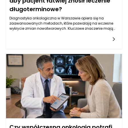
aby pacjent łatwiej znosił leczenie
długoterminowe?
Diagnostyka onkologiczna w Warszawie opiera się na
zaawansowanych metodach, które pozwalają na wczesne
wykrycie zmian nowotworowych. Kluczowe znaczenie mają
badania obrazowe, takie jak tomografia komputerowa,
rezonans magnetyczny oraz ultrasonografia, które
umożliwiają oceny strukturalne narządów wewnętrznych.
Oprócz tego, istotną rolę odgrywają badania laboratoryjne, w
tym oznaczenia markerów nowotworowych w krwi, które mogą
wskazywać na obecność choroby. W Warszawie, dzięki
postępowi w dziedzinie genetyki, coraz częściej stosuje się
również badania molekularne, które identyfikują mutacje
genów związanych z nowotworami, co pozwala na bardziej
spersonalizowane podejście do leczenia. Kluczowe jest
zrozumienie, że wczesne wykrycie choroby zwiększa szanse na
skuteczne leczenie oraz poprawia komfort życia pacjentów.
Czy współczesna onkologia potrafi