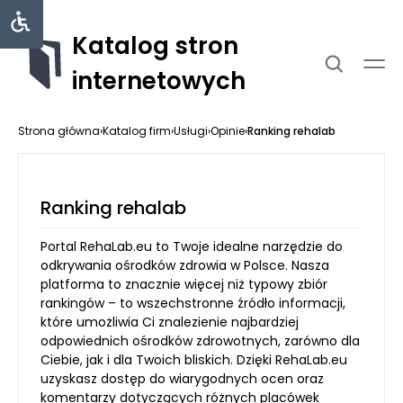
Katalog stron
internetowych
Strona główna
›
Katalog firm
›
Usługi
›
Opinie
›
Ranking rehalab
Ranking rehalab
Portal RehaLab.eu to Twoje idealne narzędzie do
odkrywania ośrodków zdrowia w Polsce. Nasza
platforma to znacznie więcej niż typowy zbiór
rankingów – to wszechstronne źródło informacji,
które umożliwia Ci znalezienie najbardziej
odpowiednich ośrodków zdrowotnych, zarówno dla
Ciebie, jak i dla Twoich bliskich. Dzięki RehaLab.eu
uzyskasz dostęp do wiarygodnych ocen oraz
komentarzy dotyczących różnych placówek