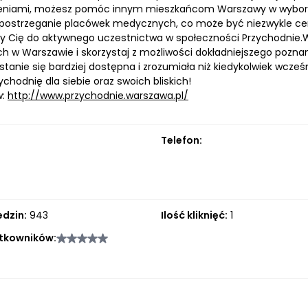
niami, możesz pomóc innym mieszkańcom Warszawy w wyborze 
postrzeganie placówek medycznych, co może być niezwykle cenne
 Cię do aktywnego uczestnictwa w społeczności Przychodnie.W
 w Warszawie i skorzystaj z możliwości dokładniejszego poznan
tanie się bardziej dostępna i zrozumiała niż kiedykolwiek wcześni
ychodnię dla siebie oraz swoich bliskich!
w:
http://www.przychodnie.warszawa.pl/
Telefon:
edzin:
943
Ilość kliknięć:
1
tkowników: