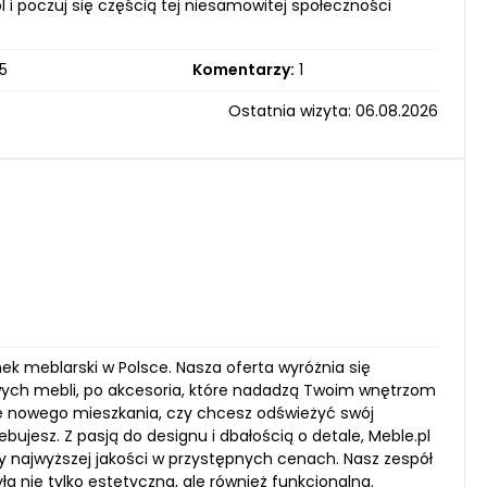
l i poczuj się częścią tej niesamowitej społeczności
5
Komentarzy:
1
Ostatnia wizyta: 06.08.2026
nek meblarski w Polsce. Nasza oferta wyróżnia się
ych mebli, po akcesoria, które nadadzą Twoim wnętrzom
ie nowego mieszkania, czy chcesz odświeżyć swój
bujesz. Z pasją do designu i dbałością o detale, Meble.pl
y najwyższej jakości w przystępnych cenach. Nasz zespół
a nie tylko estetyczna, ale również funkcjonalna.