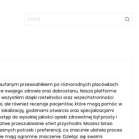
m zaufanym przewodnikiem po różnorodnych placówkach
e swojego zdrowia oraz dobrostanu. Nasza platforma
 wszystkim dzięki rzetelności oraz wszechstronności
ni, ale również recenzje pacjentów, które mogą pomóc w
lokalizacją, godzinami otwarcia oraz specjalizacjami
tęp do wysokiej jakości opieki zdrowotnej był prosty i
łatwe przeszukiwanie ofert przychodni. Możesz łatwo
snych potrzeb i preferencji, co znacznie ułatwia proces
nie mają ogromne znaczenie. Dzieląc się swoimi