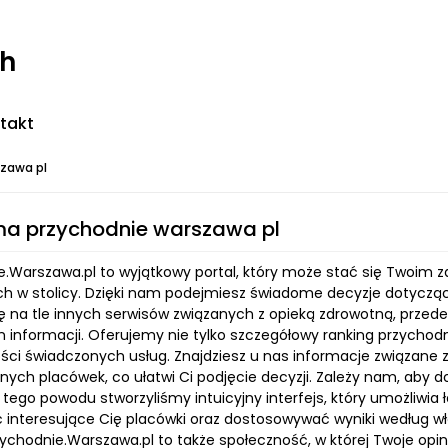
ch
takt
szawa pl
ma przychodnie warszawa pl
e.Warszawa.pl to wyjątkowy portal, który może stać się Twoi
 w stolicy. Dzięki nam podejmiesz świadome decyzje dotycząc
ię na tle innych serwisów związanych z opieką zdrowotną, przede
 informacji. Oferujemy nie tylko szczegółowy ranking przychod
ści świadczonych usług. Znajdziesz u nas informacje związane z 
ych placówek, co ułatwi Ci podjęcie decyzji. Zależy nam, aby dos
tego powodu stworzyliśmy intuicyjny interfejs, który umożliwia 
 interesujące Cię placówki oraz dostosowywać wyniki według wła
zychodnie.Warszawa.pl to także społeczność, w której Twoje opi