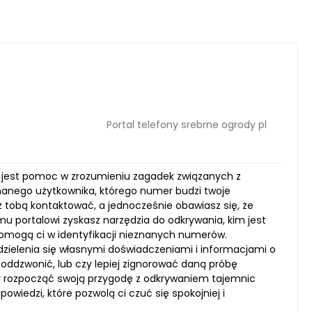
Portal telefony srebrne ogrody pl
em jest pomoc w zrozumieniu zagadek związanych z
nanego użytkownika, którego numer budzi twoje
 z tobą kontaktować, a jednocześnie obawiasz się, że
mu portalowi zyskasz narzędzia do odkrywania, kim jest
e pomogą ci w identyfikacji nieznanych numerów.
zielenia się własnymi doświadczeniami i informacjami o
oddzwonić, lub czy lepiej zignorować daną próbę
y rozpocząć swoją przygodę z odkrywaniem tajemnic
wiedzi, które pozwolą ci czuć się spokojniej i