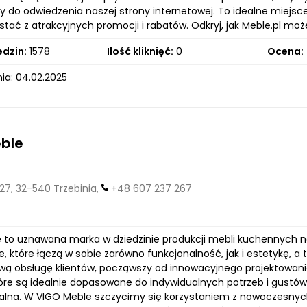
 do odwiedzenia naszej strony internetowej. To idealne miejsce
stać z atrakcyjnych promocji i rabatów. Odkryj, jak Meble.pl m
edzin:
1578
Ilość kliknięć:
0
Ocena:
ia: 04.02.2025
eble
27, 32-540 Trzebinia,
+48 607 237 267
 to uznawana marka w dziedzinie produkcji mebli kuchennych na
e, które łączą w sobie zarówno funkcjonalność, jak i estetykę, 
ą obsługę klientów, począwszy od innowacyjnego projektowania,
óre są idealnie dopasowane do indywidualnych potrzeb i gustów 
alna. W VIGO Meble szczycimy się korzystaniem z nowoczesnych