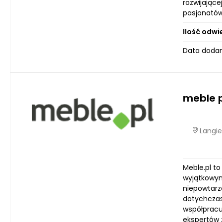
rozwijające
pasjonatów
Ilość odwi
Data dodan
meble p
Langie
Meble.pl to
wyjątkowym
niepowtarz
dotychczaso
współpracu
ekspertów z