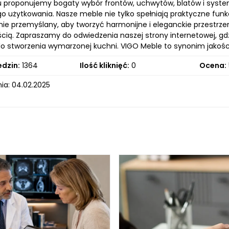
u proponujemy bogaty wybór frontów, uchwytów, blatów i sys
 użytkowania. Nasze meble nie tylko spełniają praktyczne funkcj
nie przemyślany, aby tworzyć harmonijne i eleganckie przestrze
ią. Zapraszamy do odwiedzenia naszej strony internetowej, gdzi
 do stworzenia wymarzonej kuchni. VIGO Meble to synonim jakości
edzin:
1364
Ilość kliknięć:
0
Ocena:
ia: 04.02.2025