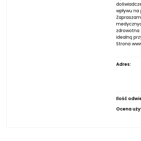
doświadcze
wpływu na 
Zapraszamy
medycznych
zdrowotna s
idealną prz
Strona ww
Adres:
Ilość odwi
Ocena uży