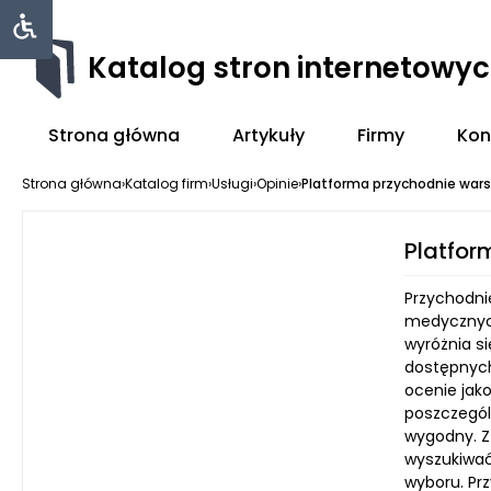
Katalog stron internetowy
Strona główna
Artykuły
Firmy
Kon
Strona główna
›
Katalog firm
›
Usługi
›
Opinie
›
Platforma przychodnie war
Platfor
Przychodni
medycznych
wyróżnia s
dostępnych
ocenie jako
poszczególn
wygodny. Z 
wyszukiwać
wyboru. Pr