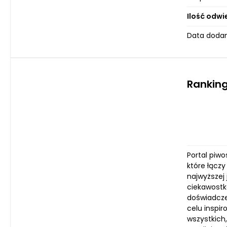
Ilość odwi
Data dodan
Ranking
Portal piwo
które łącz
najwyższej
ciekawostka
doświadcze
celu inspi
wszystkich,