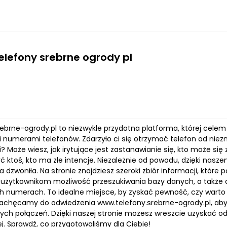
telefony srebrne ogrody pl
rebrne-ogrody.pl to niezwykle przydatna platforma, której cel
 numerami telefonów. Zdarzyło ci się otrzymać telefon od niez
? Może wiesz, jak irytujące jest zastanawianie się, kto może się
 ktoś, kto ma złe intencje. Niezależnie od powodu, dzięki nasze
a dzwoniła. Na stronie znajdziesz szeroki zbiór informacji, któr
użytkownikom możliwość przeszukiwania bazy danych, a także d
h numerach. To idealne miejsce, by zyskać pewność, czy warto 
Zachęcamy do odwiedzenia www.telefony.srebrne-ogrody.pl, ab
ych połączeń. Dzięki naszej stronie możesz wreszcie uzyskać odpo
j. Sprawdź, co przygotowaliśmy dla Ciebie!