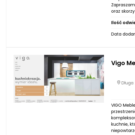
Zapraszamy
oraz skorzy
Ilość odwi
Data dodan
Vigo M
Długa 
VIGO Meble
przestrzeni
kompleksow
kuchnie, kt
niepowtarz