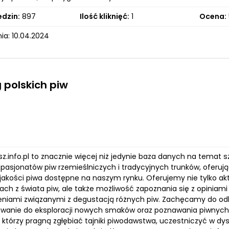
edzin:
897
Ilość kliknięć:
1
Ocena:
ia: 10.04.2024
 polskich piw
sz.info.pl to znacznie więcej niż jedynie baza danych na temat
y pasjonatów piw rzemieślniczych i tradycyjnych trunków, oferu
 jakości piwa dostępne na naszym rynku. Oferujemy nie tylko ak
ch z świata piw, ale także możliwość zapoznania się z opiniami 
niami związanymi z degustacją różnych piw. Zachęcamy do od
rowanie do eksploracji nowych smaków oraz poznawania piwnych t
 którzy pragną zgłębiać tajniki piwodawstwa, uczestniczyć w dy