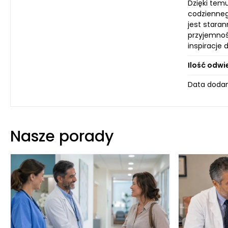
Dzięki tem
codziennego
jest staran
przyjemnośc
inspiracje
Ilość odwi
Data dodan
Nasze porady