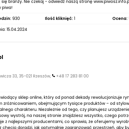
j się branży. Nie czekaj - odwiedź naszą stronę www.piwosz.info.p
 piwa!
edzin:
930
Ilość kliknięć:
1
Ocena:
ia: 15.04.2024
l
wicza 33, 35-021 Rzeszów,
+48 17 283 81 00
 wiodący sklep online, który od ponad dekady rewolucjonizuje ry
 zróżnicowaniem, obejmującym tysiące produktów – od stylow
alnego charakteru. Niezależnie od tego, czy planujesz urządzen
wy wystrój, na naszej stronie znajdziesz wszystko, czego potrze
je z najlepszymi producentami, co sprawia, że oferujemy wyrob
 chęcią doradzi, jak optymalnie zaaranżować przestrzeń, aby był