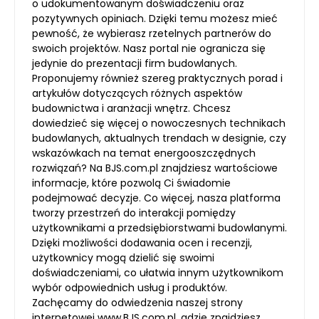
o udokumentowanym doświadczeniu oraz
pozytywnych opiniach. Dzięki temu możesz mieć
pewność, że wybierasz rzetelnych partnerów do
swoich projektów. Nasz portal nie ogranicza się
jedynie do prezentacji firm budowlanych.
Proponujemy również szereg praktycznych porad i
artykułów dotyczących różnych aspektów
budownictwa i aranżacji wnętrz. Chcesz
dowiedzieć się więcej o nowoczesnych technikach
budowlanych, aktualnych trendach w designie, czy
wskazówkach na temat energooszczędnych
rozwiązań? Na BJS.com.pl znajdziesz wartościowe
informacje, które pozwolą Ci świadomie
podejmować decyzje. Co więcej, nasza platforma
tworzy przestrzeń do interakcji pomiędzy
użytkownikami a przedsiębiorstwami budowlanymi.
Dzięki możliwości dodawania ocen i recenzji,
użytkownicy mogą dzielić się swoimi
doświadczeniami, co ułatwia innym użytkownikom
wybór odpowiednich usług i produktów.
Zachęcamy do odwiedzenia naszej strony
internetowej www.BJS.com.pl, gdzie znajdziesz