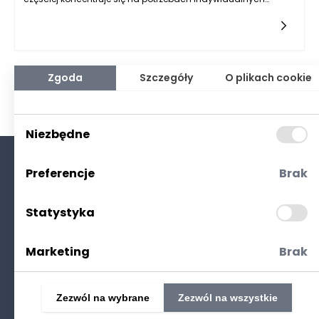
pacjentów, a nie tylko na ich diagnozie. Ten trend wynika z
rozwoju medycyny spersonalizowanej, która zakłada, że każdy
pacjent jest unikalny i jego leczenie powinno być
dostosowane do jego specyficznych okoliczności życiowych,
historii medycznej oraz preferencji. Współczesna onkologia
dostrzega, że skuteczność terapii może być znacznie wyższa,
Zgoda
Szczegóły
O plikach cookie
gdy uwzględnia się całościowy kontekst życia pacjenta.
Niezbędne
Preferencje
Brak
O nas
Kontakt
Statystyka
Polityka prywatności
(RODO. Cookies)
Marketing
Brak
Zezwól na wybrane
Zezwól na wszystkie