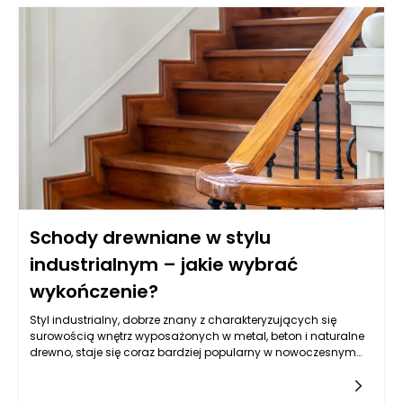
modyfikacji genetycznych komórek nowotworowych, co w
efekcie może zmniejszać potrzebę stosowania tradycyjnych
terapii, takich jak chemioterapia. Decyzje podejmowane w
kontekście onkologii w Warszawie często uwzględniają
możliwości podejścia do leczenia, które są bardziej precyzyjne
i zindywidualizowane. Dzięki temu leczenie onkologiczne w
Warszawie staje się bardziej skuteczne, a zarazem mniej
obciążające dla pacjentów. Rozwój wiedzy oraz innowacyjne
podejścia są kluczowe w walce z nowotworami, co pomaga
osiągać lepsze wyniki terapeutyczne przy mniejszych
skutkach ubocznych.
Schody drewniane w stylu
industrialnym – jakie wybrać
wykończenie?
Styl industrialny, dobrze znany z charakteryzujących się
surowością wnętrz wyposażonych w metal, beton i naturalne
drewno, staje się coraz bardziej popularny w nowoczesnym
projektowaniu wnętrz. Schody drewniane są często
kluczowym elementem tych przestrzeni, nadając im ciepło i
przytulność, jednocześnie wkomponowując się w surową