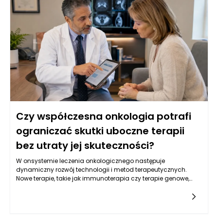
wskazywać na obecność choroby. W Warszawie, dzięki
postępowi w dziedzinie genetyki, coraz częściej stosuje się
również badania molekularne, które identyfikują mutacje
genów związanych z nowotworami, co pozwala na bardziej
spersonalizowane podejście do leczenia. Kluczowe jest
zrozumienie, że wczesne wykrycie choroby zwiększa szanse na
skuteczne leczenie oraz poprawia komfort życia pacjentów.
Czy współczesna onkologia potrafi
ograniczać skutki uboczne terapii
bez utraty jej skuteczności?
W onsystemie leczenia onkologicznego następuje
dynamiczny rozwój technologii i metod terapeutycznych.
Nowe terapie, takie jak immunoterapia czy terapie genowe,
oferują pacjentom z nowotworami nowe możliwości, które
mogą przyczynić się do ograniczenia skutków ubocznych. Te
nowoczesne metody działają na zasadzie wspierania
naturalnych mechanizmów obronnych organizmu lub