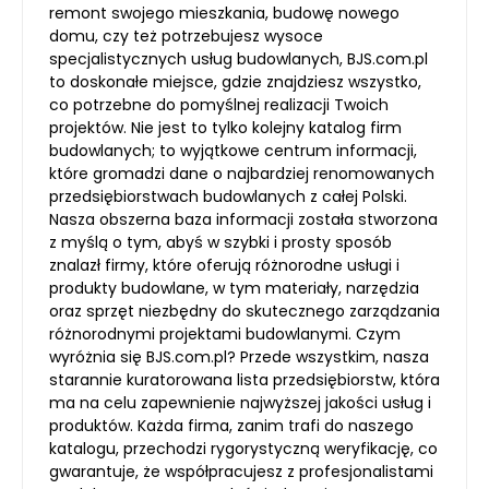
remont swojego mieszkania, budowę nowego
domu, czy też potrzebujesz wysoce
specjalistycznych usług budowlanych, BJS.com.pl
to doskonałe miejsce, gdzie znajdziesz wszystko,
co potrzebne do pomyślnej realizacji Twoich
projektów. Nie jest to tylko kolejny katalog firm
budowlanych; to wyjątkowe centrum informacji,
które gromadzi dane o najbardziej renomowanych
przedsiębiorstwach budowlanych z całej Polski.
Nasza obszerna baza informacji została stworzona
z myślą o tym, abyś w szybki i prosty sposób
znalazł firmy, które oferują różnorodne usługi i
produkty budowlane, w tym materiały, narzędzia
oraz sprzęt niezbędny do skutecznego zarządzania
różnorodnymi projektami budowlanymi. Czym
wyróżnia się BJS.com.pl? Przede wszystkim, nasza
starannie kuratorowana lista przedsiębiorstw, która
ma na celu zapewnienie najwyższej jakości usług i
produktów. Każda firma, zanim trafi do naszego
katalogu, przechodzi rygorystyczną weryfikację, co
gwarantuje, że współpracujesz z profesjonalistami