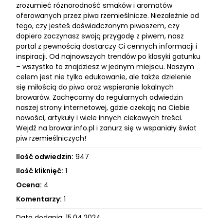
zrozumieć różnorodność smaków i aromatów
oferowanych przez piwa rzemieślnicze. Niezależnie od
tego, czy jesteś doświadczonym piwoszem, czy
dopiero zaczynasz swoją przygodę z piwem, nasz
portal z pewnością dostarczy Ci cennych informacji i
inspiracji. Od najnowszych trendów po klasyki gatunku
– wszystko to znajdziesz w jednym miejscu. Naszym
celem jest nie tylko edukowanie, ale także dzielenie
się miłością do piwa oraz wspieranie lokalnych
browarów. Zachęcamy do regularnych odwiedzin
naszej strony internetowej, gdzie czekają na Ciebie
nowości, artykuły i wiele innych ciekawych treści.
Wejdź na browar.info.pl i zanurz się w wspaniały świat
piw rzemieślniczych!
Ilość odwiedzin:
947
Ilość kliknięć:
1
Ocena:
4
Komentarzy:
1
Data dodania: 15.04.2024