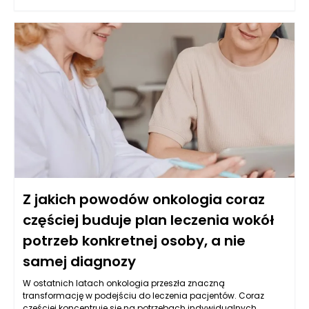
estetykę. Wybór odpowiedniego wykończenia schodów
drewnianych w stylu industrialnym ma ogromne znaczenie,
gdyż nie tylko podkreśla ich unikalny charakter, ale także
wpływa na ich trwałość i funkcjonalność.
Z jakich powodów onkologia coraz
częściej buduje plan leczenia wokół
potrzeb konkretnej osoby, a nie
samej diagnozy
W ostatnich latach onkologia przeszła znaczną
transformację w podejściu do leczenia pacjentów. Coraz
częściej koncentruje się na potrzebach indywidualnych