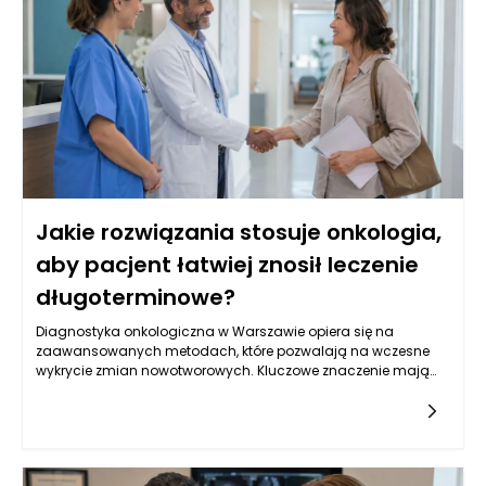
Jakie rozwiązania stosuje onkologia,
aby pacjent łatwiej znosił leczenie
długoterminowe?
Diagnostyka onkologiczna w Warszawie opiera się na
zaawansowanych metodach, które pozwalają na wczesne
wykrycie zmian nowotworowych. Kluczowe znaczenie mają
badania obrazowe, takie jak tomografia komputerowa,
rezonans magnetyczny oraz ultrasonografia, które
umożliwiają oceny strukturalne narządów wewnętrznych.
Oprócz tego, istotną rolę odgrywają badania laboratoryjne, w
tym oznaczenia markerów nowotworowych w krwi, które mogą