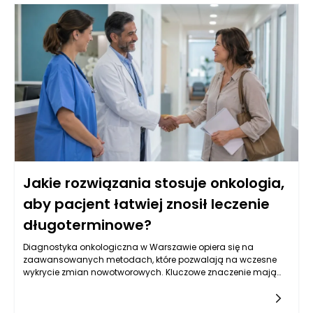
Jakie rozwiązania stosuje onkologia,
aby pacjent łatwiej znosił leczenie
długoterminowe?
Diagnostyka onkologiczna w Warszawie opiera się na
zaawansowanych metodach, które pozwalają na wczesne
wykrycie zmian nowotworowych. Kluczowe znaczenie mają
badania obrazowe, takie jak tomografia komputerowa,
rezonans magnetyczny oraz ultrasonografia, które
umożliwiają oceny strukturalne narządów wewnętrznych.