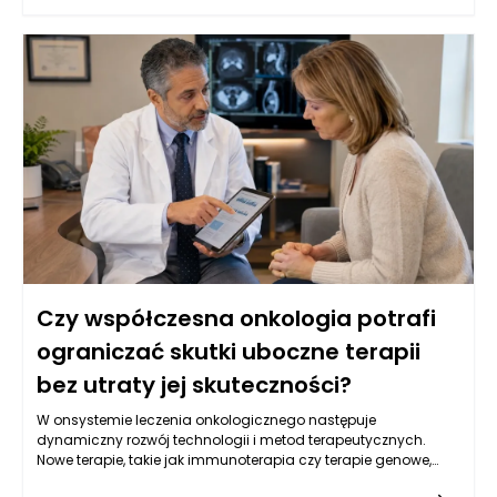
Oprócz tego, istotną rolę odgrywają badania laboratoryjne, w
tym oznaczenia markerów nowotworowych w krwi, które mogą
wskazywać na obecność choroby. W Warszawie, dzięki
postępowi w dziedzinie genetyki, coraz częściej stosuje się
również badania molekularne, które identyfikują mutacje
genów związanych z nowotworami, co pozwala na bardziej
spersonalizowane podejście do leczenia. Kluczowe jest
zrozumienie, że wczesne wykrycie choroby zwiększa szanse na
skuteczne leczenie oraz poprawia komfort życia pacjentów.
Czy współczesna onkologia potrafi
ograniczać skutki uboczne terapii
bez utraty jej skuteczności?
W onsystemie leczenia onkologicznego następuje
dynamiczny rozwój technologii i metod terapeutycznych.
Nowe terapie, takie jak immunoterapia czy terapie genowe,
oferują pacjentom z nowotworami nowe możliwości, które