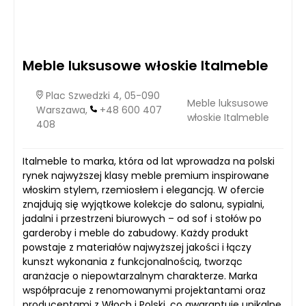
Meble luksusowe włoskie Italmeble
Plac Szwedzki 4, 05-090
Meble luksusowe
Warszawa,
+48 600 407
włoskie Italmeble
408
Italmeble to marka, która od lat wprowadza na polski
rynek najwyższej klasy meble premium inspirowane
włoskim stylem, rzemiosłem i elegancją. W ofercie
znajdują się wyjątkowe kolekcje do salonu, sypialni,
jadalni i przestrzeni biurowych – od sof i stołów po
garderoby i meble do zabudowy. Każdy produkt
powstaje z materiałów najwyższej jakości i łączy
kunszt wykonania z funkcjonalnością, tworząc
aranżacje o niepowtarzalnym charakterze. Marka
współpracuje z renomowanymi projektantami oraz
producentami z Włoch i Polski, co gwarantuje unikalne