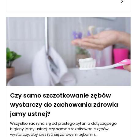
mogą przyczynić się do ograniczenia skutków ubocznych. Te
nowoczesne metody działają na zasadzie wspierania
naturalnych mechanizmów obronnych organizmu lub
modyfikacji genetycznych komórek nowotworowych, co w
efekcie może zmniejszać potrzebę stosowania tradycyjnych
terapii, takich jak chemioterapia. Decyzje podejmowane w
kontekście onkologii w Warszawie często uwzględniają
możliwości podejścia do leczenia, które są bardziej precyzyjne
i zindywidualizowane. Dzięki temu leczenie onkologiczne w
Warszawie staje się bardziej skuteczne, a zarazem mniej
obciążające dla pacjentów. Rozwój wiedzy oraz innowacyjne
podejścia są kluczowe w walce z nowotworami, co pomaga
osiągać lepsze wyniki terapeutyczne przy mniejszych
skutkach ubocznych.
Czy samo szczotkowanie zębów
wystarczy do zachowania zdrowia
jamy ustnej?
Wszystko zaczyna się od prostego pytania dotyczącego
higieny jamy ustnej: czy samo szczotkowanie zębów
wystarczy, aby cieszyć się zdrowymi zębami i