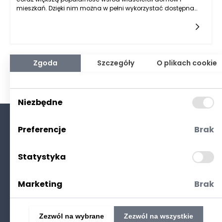
mieszkań. Dzięki nim można w pełni wykorzystać dostępna
przestrzeń, co jest szczególnie ważne w mniejszych
kuchniach. W tej formie aranżacji kuchni możliwe jest
dostosowanie mebli do specyficznych wymiarów
pomieszczenia, co pozwala na maksymalne
zagospodarowanie każdego centymetra. Dobrze
zaprojektowane meble na wymiar uwzględniają wszystkie
Zgoda
Szczegóły
O plikach cookie
niuanse wnętrza, takie jak skosy, słupy czy wpusty, co jest
trudne do osiągnięcia w przypadku standardowych
zestawów mebli kuchennych.
Niezbędne
Preferencje
Brak
O nas
Kontakt
Statystyka
Polityka prywatności
(RODO. Cookies)
Marketing
Brak
Zezwól na wybrane
Zezwól na wszystkie