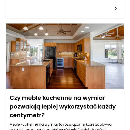
dziąsłami? Odpowiedź na to pytanie nie jest jedna, a raczej
skomplikowana i wieloaspektowa. Szczotkowanie zębów to
fundamentalny element pełnej i kompleksowej higieny jamy
ustnej, ale nie jedyny. Kluczowe znaczenie ma przy tym nie
tylko sama technika szczotkowania, ale również to, jak często
to robimy, jakie narzędzia oraz produkty wykorzystujemy i jakie
inne nawyki dotyczące higieny jamy ustnej
stosujemy. Dlatego, aby odpowiedzieć na postawione pytanie,
warto przyjrzeć się różnym aspektom, które składają się na
kompleksową higienę jamy ustnej.
Czy meble kuchenne na wymiar
pozwalają lepiej wykorzystać każdy
centymetr?
Meble kuchenne na wymiar to rozwiązanie, które zdobywa
coraz większą popularność wśród właścicieli domów i