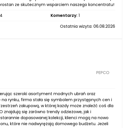
dobrostan ze skutecznym wsparciem naszego koncentratu!
4
Komentarzy:
1
Ostatnia wizyta: 06.08.2026
PEPCO
oferując szeroki asortyment modnych ubrań oraz
a rynku, firma stała się symbolem przystępnych cen i
rzestrzeń zakupową, w której każdy może znaleźć coś dla
CO znajdują się zarówno trendy odzieżowe, jak i
 starannie dopasowanej kolekcji, klienci mogą na nowo
zonu, które nie nadwyrężają domowego budżetu. Jeżeli