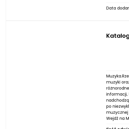
Data dodan
Katalo
Muzyka.Rze
muzyki oraz
różnorodne
informacji
nadchodząc
po niezwyk
muzycznej o
Wejdź na Mu