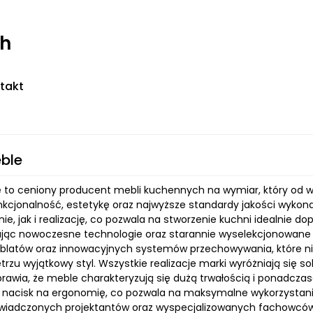
ch
takt
ble
 to ceniony producent mebli kuchennych na wymiar, który od wi
nkcjonalność, estetykę oraz najwyższe standardy jakości wykona
ie, jak i realizację, co pozwala na stworzenie kuchni idealnie
jąc nowoczesne technologie oraz starannie wyselekcjonowane 
blatów oraz innowacyjnych systemów przechowywania, które nie 
rzu wyjątkowy styl. Wszystkie realizacje marki wyróżniają się s
sprawia, że meble charakteryzują się dużą trwałością i ponadcza
 nacisk na ergonomię, co pozwala na maksymalne wykorzystanie
wiadczonych projektantów oraz wyspecjalizowanych fachowców