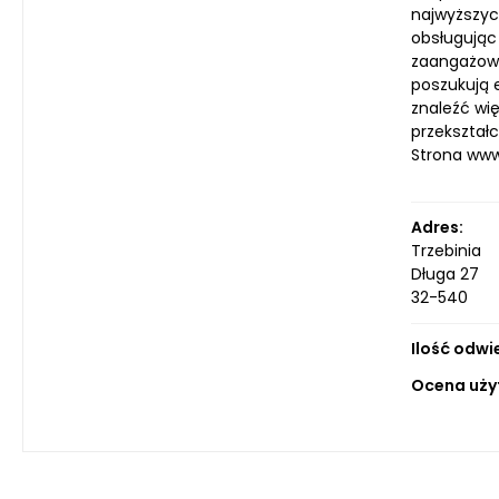
najwyższyc
obsługując 
zaangażowan
poszukują 
znaleźć wię
przekształ
Strona ww
Adres:
Trzebinia
Długa 27
32-540
Ilość odwi
Ocena uży