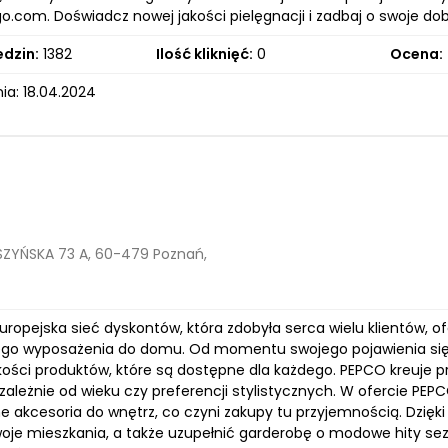
o.com. Doświadcz nowej jakości pielęgnacji i zadbaj o swoje 
edzin:
1382
Ilość kliknięć:
0
Ocena:
ia: 18.04.2024
ZYŃSKA 73 A, 60-479 Poznań,
uropejska sieć dyskontów, która zdobyła serca wielu klientów, 
go wyposażenia do domu. Od momentu swojego pojawienia się n
akości produktów, które są dostępne dla każdego. PEPCO kreuje p
ezależnie od wieku czy preferencji stylistycznych. W ofercie PEP
 akcesoria do wnętrz, co czyni zakupy tu przyjemnością. Dzięki
woje mieszkania, a także uzupełnić garderobę o modowe hity se