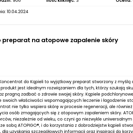
edzin:
906
Ilość kliknięć:
3
Ocena:
ia: 10.04.2024
 preparat na atopowe zapalenie skóry
oncentrat do Kąpieli to wyjątkowy preparat stworzony z myśl
 produkt jest idealnym rozwiązaniem dla tych, którzy szukają s
az pragną zadbać o zdrowie swojej skóry. Kąpiele podchlorynow
e swoich właściwości wspomagających leczenie i łagodzenie st
trat nie tylko wspiera skórę w procesie regeneracji, ale również
ycia osób zmagających się z atopowym zapaleniem skóry. ATOP
orców, niezależnie od wieku, co czyni go niezwykle uniwersalny
e ze sobą ATOPIGO®, i do korzystania z dobrodziejstw kąpieli stw
 dla uzyskania szczegółowych informacji oraz inspiracji do korz