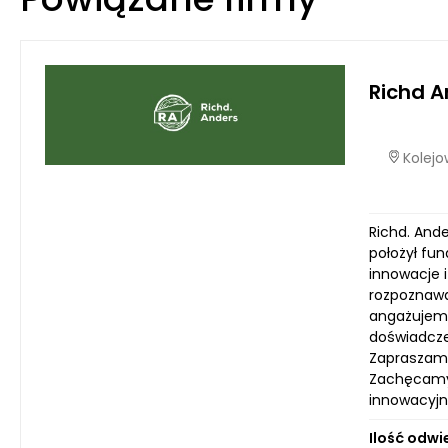
Richd A
Kolejo
Richd. Ande
położył fu
innowacje 
rozpoznawa
angażujemy
doświadcze
Zapraszamy
Zachęcamy d
innowacyjny
Ilość odwi