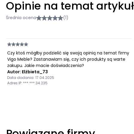
Opinie na temat artyku
Średnia ocena
(1)
Czy ktoś mógłby podzielić się swoją opinią na temat firmy
Vigo Meble? Zastanawiam się, czy ich produkty są warte
zakupu. Jakie macie doświadczenia?
Autor: Elżbieta_73
Data dodania: 17.04.2025
Adres IP: ***.***.34.235
Powiązane firmy