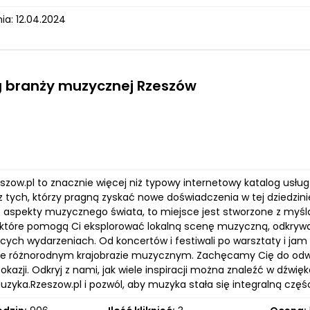
ia: 12.04.2024
g branży muzycznej Rzeszów
szow.pl to znacznie więcej niż typowy internetowy katalog usłu
 tych, którzy pragną zyskać nowe doświadczenia w tej dziedzinie
 aspekty muzycznego świata, to miejsce jest stworzone z myślą 
, które pomogą Ci eksplorować lokalną scenę muzyczną, odkryw
ych wydarzeniach. Od koncertów i festiwali po warsztaty i jam
le różnorodnym krajobrazie muzycznym. Zachęcamy Cię do odwie
kazji. Odkryj z nami, jak wiele inspiracji można znaleźć w dźwi
zyka.Rzeszow.pl i pozwól, aby muzyka stała się integralną częś