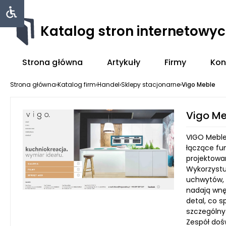
Katalog stron internetowy
Strona główna
Artykuły
Firmy
Kon
Strona główna
›
Katalog firm
›
Handel
›
Sklepy stacjonarne
›
Vigo Meble
Vigo Me
VIGO Meble
łączące fu
projektowan
Wykorzystu
uchwytów, 
nadają wnęt
detal, co 
szczególny
Zespół doś