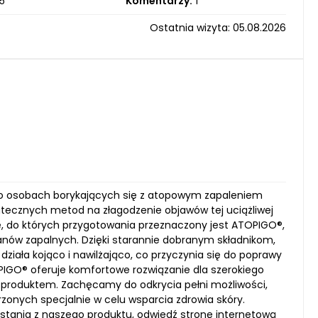
5
Komentarzy:
1
Ostatnia wizyta: 05.08.2026
ą o osobach borykających się z atopowym zapaleniem
kutecznych metod na złagodzenie objawów tej uciążliwej
e, do których przygotowania przeznaczony jest ATOPIGO®,
anów zapalnych. Dzięki starannie dobranym składnikom,
 działa kojąco i nawilżająco, co przyczynia się do poprawy
IGO® oferuje komfortowe rozwiązanie dla szerokiego
m produktem. Zachęcamy do odkrycia pełni możliwości,
orzonych specjalnie w celu wsparcia zdrowia skóry.
ystania z naszego produktu, odwiedź stronę internetową