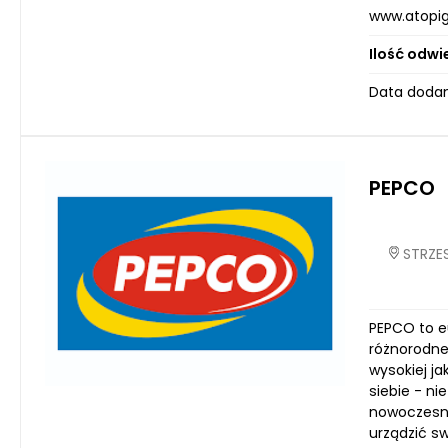
www.atopig
Ilość odwi
Data dodan
PEPCO
STRZES
PEPCO to e
różnorodne
wysokiej j
siebie - ni
nowoczesne
urządzić s