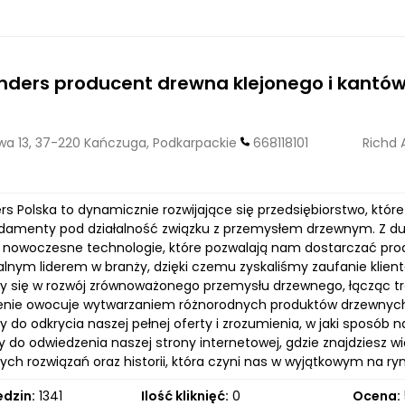
nders producent drewna klejonego i kantów
wa 13, 37-220 Kańczuga, Podkarpackie
668118101
Richd 
rs Polska to dynamicznie rozwijające się przedsiębiorstwo, które 
ndamenty pod działalność związku z przemysłem drzewnym. Z d
i nowoczesne technologie, które pozwalają nam dostarczać produ
lnym liderem w branży, dzięki czemu zyskaliśmy zaufanie klien
 się w rozwój zrównoważonego przemysłu drzewnego, łącząc tra
nie owocuje wytwarzaniem różnorodnych produktów drzewnych, 
 do odkrycia naszej pełnej oferty i zrozumienia, w jaki sposób 
o odwiedzenia naszej strony internetowej, gdzie znajdziesz wię
ch rozwiązań oraz historii, która czyni nas w wyjątkowym na ryn
edzin:
1341
Ilość kliknięć:
0
Ocena: