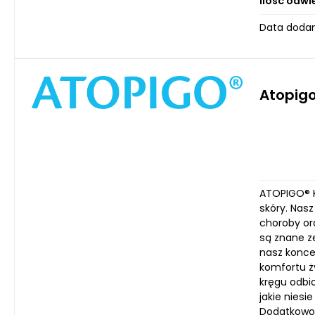
Ilość odwi
Data dodan
Atopigo
ATOPIGO® K
skóry. Nasz
choroby or
są znane z
nasz koncen
komfortu ż
kręgu odbi
jakie niesi
Dodatkowo,