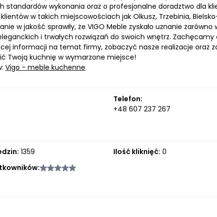
h standardów wykonania oraz o profesjonalne doradztwo dla klie
klientów w takich miejscowościach jak Olkusz, Trzebinia, Bielsko
ie w jakość sprawiły, że VIGO Meble zyskało uznanie zarówno wś
eleganckich i trwałych rozwiązań do swoich wnętrz. Zachęcamy 
cej informacji na temat firmy, zobaczyć nasze realizacje oraz 
cić Twoją kuchnię w wymarzone miejsce!
w:
Vigo - meble kuchenne
Telefon:
+48 607 237 267
edzin:
1359
Ilość kliknięć:
0
tkowników: