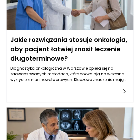
Jakie rozwiązania stosuje onkologia,
aby pacjent łatwiej znosił leczenie
długoterminowe?
Diagnostyka onkologiczna w Warszawie opiera się na
zaawansowanych metodach, które pozwalają na wczesne
wykrycie zmian nowotworowych. Kluczowe znaczenie mają
badania obrazowe, takie jak tomografia komputerowa,
rezonans magnetyczny oraz ultrasonografia, które
umożliwiają oceny strukturalne narządów wewnętrznych.
Oprócz tego, istotną rolę odgrywają badania laboratoryjne, w
tym oznaczenia markerów nowotworowych w krwi, które mogą
wskazywać na obecność choroby. W Warszawie, dzięki
postępowi w dziedzinie genetyki, coraz częściej stosuje się
również badania molekularne, które identyfikują mutacje
genów związanych z nowotworami, co pozwala na bardziej
spersonalizowane podejście do leczenia. Kluczowe jest