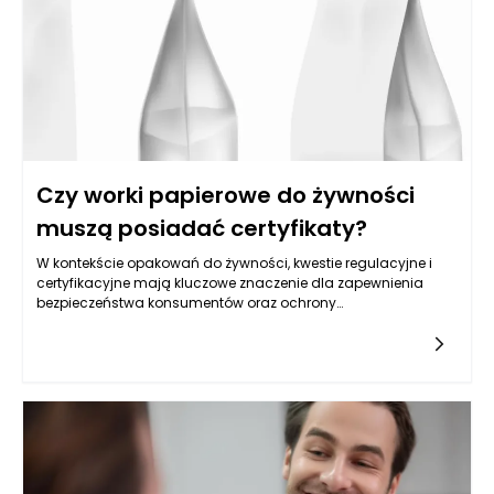
i zindywidualizowane. Dzięki temu leczenie onkologiczne w
Warszawie staje się bardziej skuteczne, a zarazem mniej
obciążające dla pacjentów. Rozwój wiedzy oraz innowacyjne
podejścia są kluczowe w walce z nowotworami, co pomaga
osiągać lepsze wyniki terapeutyczne przy mniejszych
skutkach ubocznych.
Czy worki papierowe do żywności
muszą posiadać certyfikaty?
W kontekście opakowań do żywności, kwestie regulacyjne i
certyfikacyjne mają kluczowe znaczenie dla zapewnienia
bezpieczeństwa konsumentów oraz ochrony
środowiska. Worki papierowe, które są często wykorzystywane
do pakowania produktów spożywczych, muszą spełniać
określone normy, aby mogły być uznane za bezpieczne w
kontakcie z żywnością. W wielu krajach europejskich oraz na
świecie istnieją polityki, które wymagają, aby opakowania do
żywności, w tym worki papierowe, były certyfikowane, co
odnosi się głównie do certyfikatów zgodności z normami
dotyczącymi materiałów mających kontakt z żywnością.
Przepisy te dotyczą zarówno chemicznych właściwości