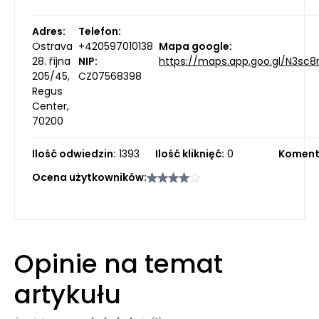
Adres:
Telefon:
Ostrava
+420597010138
Mapa google:
28. října
NIP:
https://maps.app.goo.gl/N3s
205/45,
CZ07568398
Regus
Center,
70200
Ilość odwiedzin:
1393
Ilość kliknięć:
0
Koment
Ocena użytkowników:
Opinie na temat
artykułu