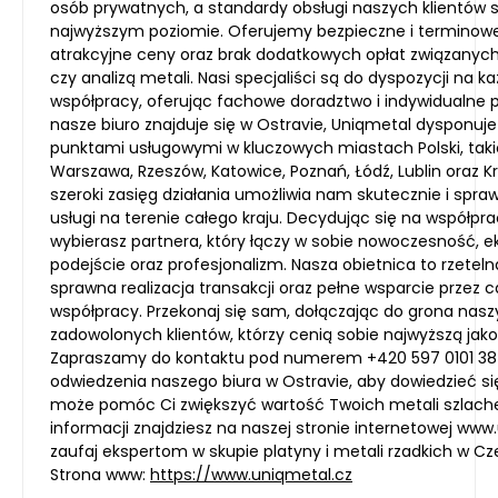
osób prywatnych, a standardy obsługi naszych klientów 
najwyższym poziomie. Oferujemy bezpieczne i terminowe
atrakcyjne ceny oraz brak dodatkowych opłat związanyc
czy analizą metali. Nasi specjaliści są do dyspozycji na 
współpracy, oferując fachowe doradztwo i indywidualne 
nasze biuro znajduje się w Ostravie, Uniqmetal dysponuje
punktami usługowymi w kluczowych miastach Polski, taki
Warszawa, Rzeszów, Katowice, Poznań, Łódź, Lublin oraz K
szeroki zasięg działania umożliwia nam skutecznie i spra
usługi na terenie całego kraju. Decydując się na współpra
wybierasz partnera, który łączy w sobie nowoczesność, e
podejście oraz profesjonalizm. Nasza obietnica to rzetel
sprawna realizacja transakcji oraz pełne wsparcie przez c
współpracy. Przekonaj się sam, dołączając do grona nas
zadowolonych klientów, którzy cenią sobie najwyższą jako
Zapraszamy do kontaktu pod numerem +420 597 0101 38 
odwiedzenia naszego biura w Ostravie, aby dowiedzieć się
może pomóc Ci zwiększyć wartość Twoich metali szlach
informacji znajdziesz na naszej stronie internetowej www
zaufaj ekspertom w skupie platyny i metali rzadkich w C
Strona www:
https://www.uniqmetal.cz