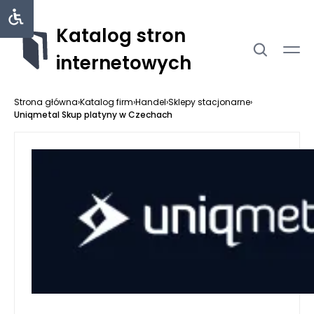
Katalog stron
internetowych
Strona główna
›
Katalog firm
›
Handel
›
Sklepy stacjonarne
›
Uniqmetal Skup platyny w Czechach