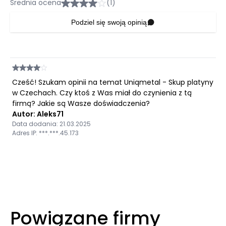
Średnia ocena
(1)
Podziel się swoją opinią
Cześć! Szukam opinii na temat Uniqmetal - Skup platyny
w Czechach. Czy ktoś z Was miał do czynienia z tą
firmą? Jakie są Wasze doświadczenia?
Autor: Aleks71
Data dodania: 21.03.2025
Adres IP: ***.***.45.173
Powiązane firmy