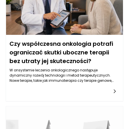
zrozumienie, że wczesne wykrycie choroby zwiększa szanse na
skuteczne leczenie oraz poprawia komfort życia pacjentów.
Czy współczesna onkologia potrafi
ograniczać skutki uboczne terapii
bez utraty jej skuteczności?
W onsystemie leczenia onkologicznego następuje
dynamiczny rozwój technologii i metod terapeutycznych.
Nowe terapie, takie jak immunoterapia czy terapie genowe,
oferują pacjentom z nowotworami nowe możliwości, które
mogą przyczynić się do ograniczenia skutków ubocznych. Te
nowoczesne metody działają na zasadzie wspierania
naturalnych mechanizmów obronnych organizmu lub
modyfikacji genetycznych komórek nowotworowych, co w
efekcie może zmniejszać potrzebę stosowania tradycyjnych
terapii, takich jak chemioterapia. Decyzje podejmowane w
kontekście onkologii w Warszawie często uwzględniają
możliwości podejścia do leczenia, które są bardziej precyzyjne