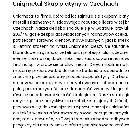
Uniqmetal Skup platyny w Czechach
Uniqmetal to firma, która od lat zajmuje się skupem platy
metali szlachetnych, zdobywając reputację lidera w tej b
Czechach. Nasza siedziba znajduje się w Ostravie, przy ulic
205/45, gdzie zespół doświadczonych fachowców czeka,
potrzebom zarówno klientów indywidualnych, jak i bizne
15-letnim stażem na rynku, Uniqmetal cieszy się zaufani
które doceniają naszą rzetelność i profesjonalizm. Jedn
elementów naszej działalności jest zastosowanie najnow
technologii w procesie analizy metali. Dzięki mobilnemu 
możemy przeprowadzić dokładne badania bezpośrednio u 
znacznie przyspiesza cały proces skupu platyny. Dla bard
stopów współpracujemy z certyfikowanymi laboratoriami
pełną przezroczystość oraz dokładność wyceny. Uniqmet
również na odpowiedzialność ekologiczną. Nasza strategia
recyklingu oraz odzyskiwaniu metali z istniejących źródeł, 
przyczynia się do zmniejszenia wpływu naszej działalnośc
ale także wspiera zrównoważony rozwój całego przemysłu
nas, masz pewność, że Twoja transakcja będzie odbywać
przyjazny dla natury. Nasza oferta jest skierowana zarówno