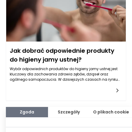
użytych surowców, jak i mikrobiologicznych aspektów
opakowania. W praktyce oznacza to, że worki papierowe
muszą być produkowane z odpowiednich materiałów, które
nie przenikają niebezpiecznych substancji do żywności.
Jak dobrać odpowiednie produkty
do higieny jamy ustnej?
Wybór odpowiednich produktów do higieny jamy ustnej jest
kluczowy dla zachowania zdrowia zębów, dziąseł oraz
ogólnego samopoczucia. W dzisiejszych czasach na rynku
dostępna jest ogromna gama produktów, które różnią się
między sobą składem, skutecznością oraz
przeznaczeniem. Właściwe dobranie tych środków może
znacząco wpłynąć na jakość codziennej pielęgnacji jamy
ustnej. W pierwszej kolejności warto zwrócić uwagę na
podstawowe elementy, takie jak pasta do zębów, szczoteczka,
Zgoda
Szczegóły
O plikach cookie
nić dentystyczna oraz płyny do płukania jamy ustnej. Każdy z
tych produktów odgrywa nieocenioną rolę w utrzymaniu
higieny jamy ustnej.