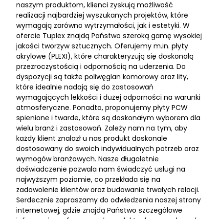
naszym produktom, klienci zyskują możliwość
realizacji najbardziej wyszukanych projektów, które
wymagają zarówno wytrzymałości, jak i estetyki. W
ofercie Tuplex znajdą Państwo szeroką gamę wysokiej
jakości tworzyw sztucznych. Oferujemy m.in. płyty
akrylowe (PLEXI), które charakteryzują się doskonałą
przezroczystością i odpornością na uderzenia. Do
dyspozycji są także poliwęglan komorowy oraz lity,
które idealnie nadają się do zastosowań
wymagających lekkości i dużej odporności na warunki
atmosferyczne. Ponadto, proponujemy płyty PCW
spienione i twarde, które są doskonałym wyborem dla
wielu branż i zastosowań. Zależy nam na tym, aby
każdy klient znalazł u nas produkt doskonale
dostosowany do swoich indywidualnych potrzeb oraz
wymogów branżowych. Nasze długoletnie
doświadczenie pozwala nam świadczyć usługi na
najwyższym poziomie, co przekłada się na
zadowolenie klientów oraz budowanie trwałych relacji.
Serdecznie zapraszamy do odwiedzenia naszej strony
internetowej, gdzie znajdą Państwo szczegółowe