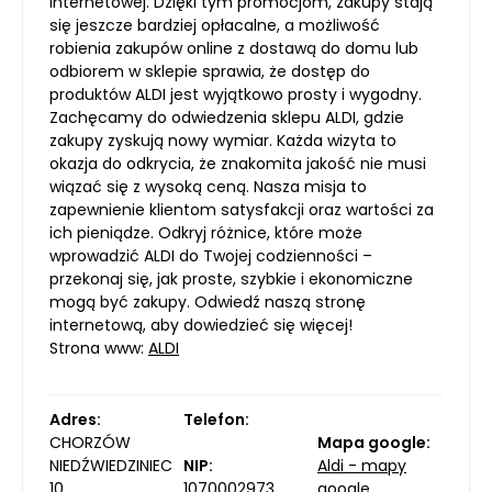
internetowej. Dzięki tym promocjom, zakupy stają
się jeszcze bardziej opłacalne, a możliwość
robienia zakupów online z dostawą do domu lub
odbiorem w sklepie sprawia, że dostęp do
produktów ALDI jest wyjątkowo prosty i wygodny.
Zachęcamy do odwiedzenia sklepu ALDI, gdzie
zakupy zyskują nowy wymiar. Każda wizyta to
okazja do odkrycia, że znakomita jakość nie musi
wiązać się z wysoką ceną. Nasza misja to
zapewnienie klientom satysfakcji oraz wartości za
ich pieniądze. Odkryj różnice, które może
wprowadzić ALDI do Twojej codzienności –
przekonaj się, jak proste, szybkie i ekonomiczne
mogą być zakupy. Odwiedź naszą stronę
internetową, aby dowiedzieć się więcej!
Strona www:
ALDI
Adres:
Telefon:
CHORZÓW
Mapa google:
NIEDŹWIEDZINIEC
NIP:
Aldi - mapy
10
1070002973
google