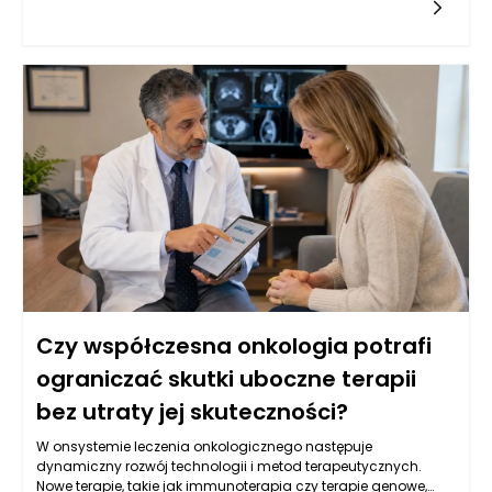
rezonans magnetyczny oraz ultrasonografia, które
umożliwiają oceny strukturalne narządów wewnętrznych.
Oprócz tego, istotną rolę odgrywają badania laboratoryjne, w
tym oznaczenia markerów nowotworowych w krwi, które mogą
wskazywać na obecność choroby. W Warszawie, dzięki
postępowi w dziedzinie genetyki, coraz częściej stosuje się
również badania molekularne, które identyfikują mutacje
genów związanych z nowotworami, co pozwala na bardziej
spersonalizowane podejście do leczenia. Kluczowe jest
zrozumienie, że wczesne wykrycie choroby zwiększa szanse na
skuteczne leczenie oraz poprawia komfort życia pacjentów.
Czy współczesna onkologia potrafi
ograniczać skutki uboczne terapii
bez utraty jej skuteczności?
W onsystemie leczenia onkologicznego następuje
dynamiczny rozwój technologii i metod terapeutycznych.
Nowe terapie, takie jak immunoterapia czy terapie genowe,