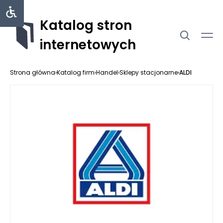
Katalog stron
internetowych
Strona główna
›
Katalog firm
›
Handel
›
Sklepy stacjonarne
›
ALDI