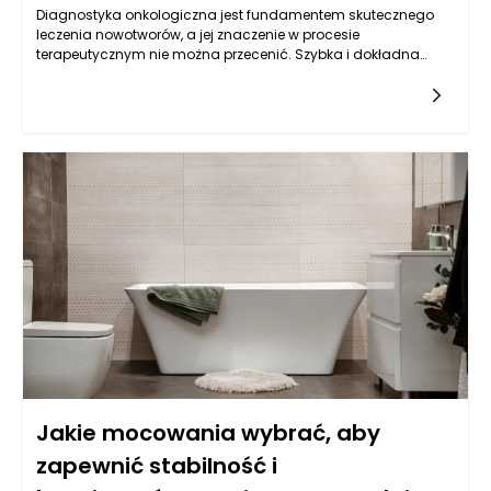
Diagnostyka onkologiczna jest fundamentem skutecznego
leczenia nowotworów, a jej znaczenie w procesie
terapeutycznym nie można przecenić. Szybka i dokładna
identyfikacja nowotworu pozwala na wdrożenie
odpowiednich strategii terapeutycznych, co w efekcie podnosi
komfort pacjenta. W Warszawie pacjenci mają dostęp do
nowoczesnych technik diagnostycznych, takich jak
tomografia komputerowa, rezonans magnetyczny oraz
biopsja, co umożliwia precyzyjne określenie stadium choroby.
Kluczowe jest także regularne wykonywanie badań
kontrolnych oraz konsultacji onkologicznych, które pozwalają
na monitorowanie ewentualnych zmian w organizmie. Dzięki
współpracy z lekarzami innych specjalności, proces
diagnostyczny staje się bardziej kompleksowy i dostosowany
do indywidualnych potrzeb pacjenta.
Jakie mocowania wybrać, aby
zapewnić stabilność i