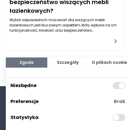
bezpieczeństwo wiszących mebli
łazienkowych?
Wybór odpowiednich mocowań dla wiszących mebli
łazienkowych jest kluczowym aspektem, który wpływa na ich
funkcjonalność, trwałość oraz bezpieczeństwo
użytkowania. Meble łazienkowe, które są montowane na
ścianie, muszą utrzymywać określoną wagę oraz
nawiązywać interakcję z wilgotnym środowiskiem łazienki, co
sprawia, że wybór mocowań nie jest zadaniem
łatwym. Właściwe mocowania powinny być dostosowane do
rodzaju mebli, ich wagi oraz typu ściany, na której są
Zgoda
Szczegóły
O plikach cookie
zamocowane.
Niezbędne
Preferencje
Brak
O nas
Kontakt
Statystyka
Polityka prywatności
(RODO. Cookies)