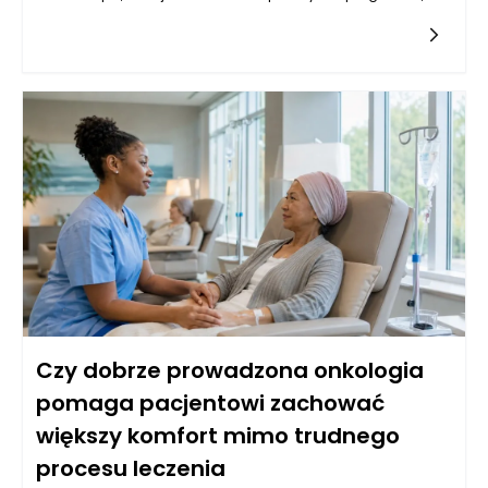
oferują pacjentom z nowotworami nowe możliwości, które
mogą przyczynić się do ograniczenia skutków ubocznych. Te
nowoczesne metody działają na zasadzie wspierania
naturalnych mechanizmów obronnych organizmu lub
modyfikacji genetycznych komórek nowotworowych, co w
efekcie może zmniejszać potrzebę stosowania tradycyjnych
terapii, takich jak chemioterapia. Decyzje podejmowane w
kontekście onkologii w Warszawie często uwzględniają
możliwości podejścia do leczenia, które są bardziej precyzyjne
i zindywidualizowane. Dzięki temu leczenie onkologiczne w
Warszawie staje się bardziej skuteczne, a zarazem mniej
obciążające dla pacjentów. Rozwój wiedzy oraz innowacyjne
podejścia są kluczowe w walce z nowotworami, co pomaga
osiągać lepsze wyniki terapeutyczne przy mniejszych
skutkach ubocznych.
Czy dobrze prowadzona onkologia
pomaga pacjentowi zachować
większy komfort mimo trudnego
procesu leczenia