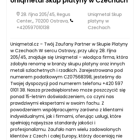
Uniqmetal Skup platyny w Czechach
28. října 205/45, Regus
Uniqmetal Skup
Center,, 70200 Ostrava,
platyny w
+420597010138
Czechach
Uniqmetal.cz – Twój Zaufany Partner w Skupie Platyny
w Czechach W sercu Ostravy, przy ulicy 28. října
205/45, znajduje się Uniqmetal – wiodąca firma, która
zdobyła renomę w branży skupu platyny oraz innych
metali szlachetnych i rzadkich. Zarejestrowana pod
numerem podatkowym CZ07568398, jesteśmy do
Twojej dyspozycji pod numerem telefonu +420 597
0101 38. Nasza przedsiębiorstwo może poszczycić się
ponad 15-letnim doświadczeniem, co czyni nas
prawdziwymi ekspertami w swoim fachu. Z
powodzeniem współpracujemy zarówno z klientami
indywidualnymi, jak i firmami, oferując usługi, które
spełniają najwyższe standardy jakości i
profesjonalizmu. Zaufało nam wielu zadowolonych
klientów z Czech i całej Europy, którzy doceniają nie