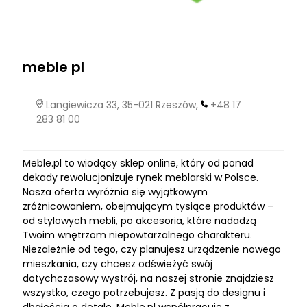
meble pl
Langiewicza 33, 35-021 Rzeszów,
+48 17
283 81 00
Meble.pl to wiodący sklep online, który od ponad
dekady rewolucjonizuje rynek meblarski w Polsce.
Nasza oferta wyróżnia się wyjątkowym
zróżnicowaniem, obejmującym tysiące produktów –
od stylowych mebli, po akcesoria, które nadadzą
Twoim wnętrzom niepowtarzalnego charakteru.
Niezależnie od tego, czy planujesz urządzenie nowego
mieszkania, czy chcesz odświeżyć swój
dotychczasowy wystrój, na naszej stronie znajdziesz
wszystko, czego potrzebujesz. Z pasją do designu i
dbałością o detale, Meble.pl współpracuje z