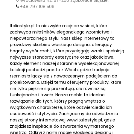
Wrocławska 42, 57-200 Ząbkowice Śląskie,
+48 797 108 506
Italiastyle.pl to niezwykłe miejsce w sieci, które
zachwyca miłośników eleganckiego wzornictwa i
niepowtarzalnego stylu. Nasz sklep internetowy to
prawdziwy skarbiec włoskiego designu, oferujący
bogaty wybór mebli, które przyciągają wzrok i spełniają
najwyższe standardy estetyczne oraz jakościowe.
Każdy element naszej starannie wyselekcjonowanej
kolekcji pochodzi prosto z Włoch, gdzie tradycja
rzemiosła łączy się z nowoczesnym podejściem do
projektowania. Dzięki temu oferujemy produkty, które
nie tylko pięknie się prezentują, ale również są
funkcjonalne i trwałe. Nasze meble to idealne
rozwiązanie dla tych, którzy pragną wnętrza o
wyjątkowym charakterze, które odzwierciedla ich
osobowość i styl życia. Zachęcamy do odwiedzenia
naszej strony internetowej www.italiastyle.pl, gdzie
znajdziesz inspiracje do stworzenia wymarzonego
wnętrza. Odkryj z nami magię włoskiego designu i