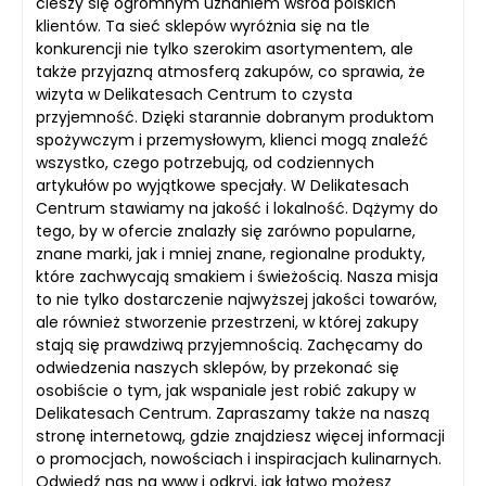
cieszy się ogromnym uznaniem wśród polskich
klientów. Ta sieć sklepów wyróżnia się na tle
konkurencji nie tylko szerokim asortymentem, ale
także przyjazną atmosferą zakupów, co sprawia, że
wizyta w Delikatesach Centrum to czysta
przyjemność. Dzięki starannie dobranym produktom
spożywczym i przemysłowym, klienci mogą znaleźć
wszystko, czego potrzebują, od codziennych
artykułów po wyjątkowe specjały. W Delikatesach
Centrum stawiamy na jakość i lokalność. Dążymy do
tego, by w ofercie znalazły się zarówno popularne,
znane marki, jak i mniej znane, regionalne produkty,
które zachwycają smakiem i świeżością. Nasza misja
to nie tylko dostarczenie najwyższej jakości towarów,
ale również stworzenie przestrzeni, w której zakupy
stają się prawdziwą przyjemnością. Zachęcamy do
odwiedzenia naszych sklepów, by przekonać się
osobiście o tym, jak wspaniale jest robić zakupy w
Delikatesach Centrum. Zapraszamy także na naszą
stronę internetową, gdzie znajdziesz więcej informacji
o promocjach, nowościach i inspiracjach kulinarnych.
Odwiedź nas na www i odkryj, jak łatwo możesz