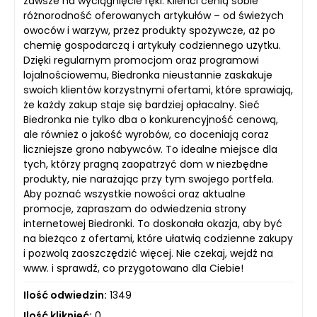
zawsze na wyciągnięcie ręki. Klienci cenią sobie
różnorodność oferowanych artykułów – od świeżych
owoców i warzyw, przez produkty spożywcze, aż po
chemię gospodarczą i artykuły codziennego użytku.
Dzięki regularnym promocjom oraz programowi
lojalnościowemu, Biedronka nieustannie zaskakuje
swoich klientów korzystnymi ofertami, które sprawiają,
że każdy zakup staje się bardziej opłacalny. Sieć
Biedronka nie tylko dba o konkurencyjność cenową,
ale również o jakość wyrobów, co doceniają coraz
liczniejsze grono nabywców. To idealne miejsce dla
tych, którzy pragną zaopatrzyć dom w niezbędne
produkty, nie narażając przy tym swojego portfela.
Aby poznać wszystkie nowości oraz aktualne
promocje, zapraszam do odwiedzenia strony
internetowej Biedronki. To doskonała okazja, aby być
na bieżąco z ofertami, które ułatwią codzienne zakupy
i pozwolą zaoszczędzić więcej. Nie czekaj, wejdź na
www. i sprawdź, co przygotowano dla Ciebie!
Ilość odwiedzin:
1349
Ilość kliknięć:
0