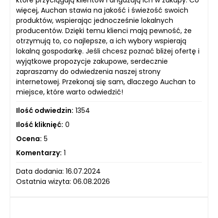
które przyciągają klientów i angażują ich w zakupy. Co
więcej, Auchan stawia na jakość i świeżość swoich
produktów, wspierając jednocześnie lokalnych
producentów. Dzięki temu klienci mają pewność, że
otrzymują to, co najlepsze, a ich wybory wspierają
lokalną gospodarkę. Jeśli chcesz poznać bliżej ofertę i
wyjątkowe propozycje zakupowe, serdecznie
zapraszamy do odwiedzenia naszej strony
internetowej. Przekonaj się sam, dlaczego Auchan to
miejsce, które warto odwiedzić!
Ilość odwiedzin:
1354
Ilość kliknięć:
0
Ocena:
5
Komentarzy:
1
Data dodania: 16.07.2024
Ostatnia wizyta: 06.08.2026