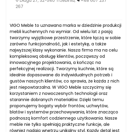
Długa 27, 32-540 Trzebinia,
+48 607 237
267
VIGO Meble to uznawana marka w dziedzinie produkcji
mebli kuchennych na wymiar. Od wielu lat z pasją
tworzymy wyjątkowe przestrzenie, które łączą w sobie
zarówno funkcjonalność, jak i estetykę, a także
najwyższej klasy wykonanie. Nasza firma ma na celu
kompleksową obsługę klientów, począwszy od
innowacyjnego projektowania, a kończąc na
perfekcyjnej realizacji. Tworzymy kuchnie, które są
idealnie dopasowane do indywidualnych potrzeb i
gustów naszych klientów, co sprawia, że każda z nich
jest niepowtarzalna. W VIGO Meble szczycimy się
korzystaniem z nowoczesnych technologii oraz
starannie dobranych materiałów. Dzięki temu
proponujemy bogaty wybór frontów, uchwytów,
blatów i systemów przechowywania, które znacząco
podnoszą komfort codziennego użytkowania. Nasze
meble nie tylko spełniają praktyczne funkcje, ale
również nadają wnętrzu unikalny styl. Każdy detal jest