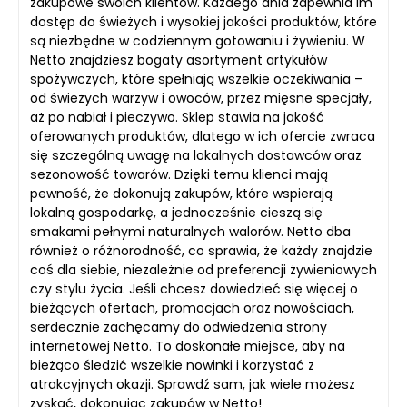
zakupowe swoich klientów. Każdego dnia zapewnia im
dostęp do świeżych i wysokiej jakości produktów, które
są niezbędne w codziennym gotowaniu i żywieniu. W
Netto znajdziesz bogaty asortyment artykułów
spożywczych, które spełniają wszelkie oczekiwania –
od świeżych warzyw i owoców, przez mięsne specjały,
aż po nabiał i pieczywo. Sklep stawia na jakość
oferowanych produktów, dlatego w ich ofercie zwraca
się szczególną uwagę na lokalnych dostawców oraz
sezonowość towarów. Dzięki temu klienci mają
pewność, że dokonują zakupów, które wspierają
lokalną gospodarkę, a jednocześnie cieszą się
smakami pełnymi naturalnych walorów. Netto dba
również o różnorodność, co sprawia, że każdy znajdzie
coś dla siebie, niezależnie od preferencji żywieniowych
czy stylu życia. Jeśli chcesz dowiedzieć się więcej o
bieżących ofertach, promocjach oraz nowościach,
serdecznie zachęcamy do odwiedzenia strony
internetowej Netto. To doskonałe miejsce, aby na
bieżąco śledzić wszelkie nowinki i korzystać z
atrakcyjnych okazji. Sprawdź sam, jak wiele możesz
zyskać, dokonując zakupów w Netto!