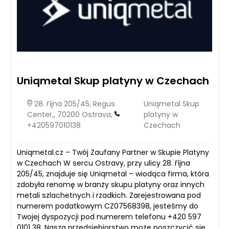
Uniqmetal Skup platyny w Czechach
28. října 205/45, Regus
Uniqmetal Skup
Center,, 70200 Ostrava,
platyny w
+420597010138
Czechach
Uniqmetal.cz – Twój Zaufany Partner w Skupie Platyny
w Czechach W sercu Ostravy, przy ulicy 28. října
205/45, znajduje się Uniqmetal – wiodąca firma, która
zdobyła renomę w branży skupu platyny oraz innych
metali szlachetnych i rzadkich. Zarejestrowana pod
numerem podatkowym CZ07568398, jesteśmy do
Twojej dyspozycji pod numerem telefonu +420 597
0101 38. Nasza przedsiębiorstwo może poszczycić się