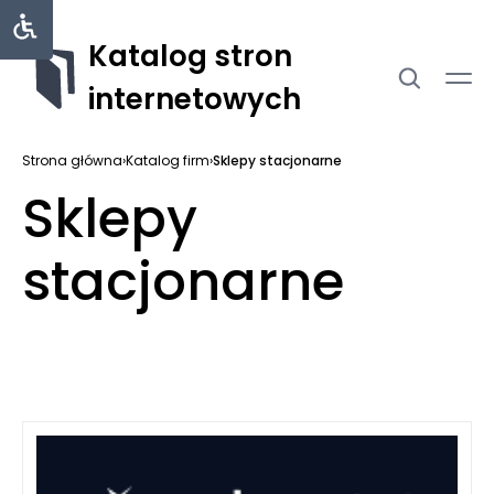
Katalog stron
internetowych
Strona główna
›
Katalog firm
›
Sklepy stacjonarne
Sklepy
stacjonarne