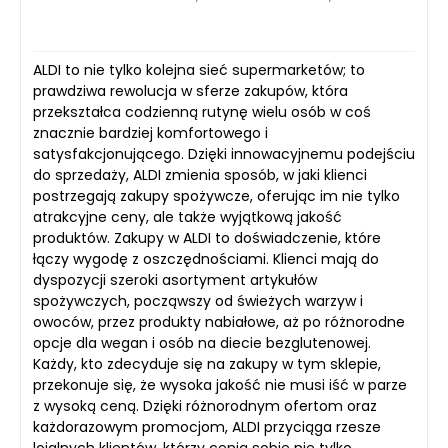
ALDI to nie tylko kolejna sieć supermarketów; to
prawdziwa rewolucja w sferze zakupów, która
przekształca codzienną rutynę wielu osób w coś
znacznie bardziej komfortowego i
satysfakcjonującego. Dzięki innowacyjnemu podejściu
do sprzedaży, ALDI zmienia sposób, w jaki klienci
postrzegają zakupy spożywcze, oferując im nie tylko
atrakcyjne ceny, ale także wyjątkową jakość
produktów. Zakupy w ALDI to doświadczenie, które
łączy wygodę z oszczędnościami. Klienci mają do
dyspozycji szeroki asortyment artykułów
spożywczych, począwszy od świeżych warzyw i
owoców, przez produkty nabiałowe, aż po różnorodne
opcje dla wegan i osób na diecie bezglutenowej.
Każdy, kto zdecyduje się na zakupy w tym sklepie,
przekonuje się, że wysoka jakość nie musi iść w parze
z wysoką ceną. Dzięki różnorodnym ofertom oraz
każdorazowym promocjom, ALDI przyciąga rzesze
lojalnych klientów, którzy cenią sobie nie tylko