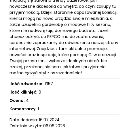
znajdują się zarówno trendy odzieżowe, jak i
nowoczesne akcesoria do wnętrz, co czyni zakupy tu
przyjemnością. Dzięki starannie dopasowanej kolekcji,
klienci mogą na nowo urządzić swoje mieszkania, a
także uzupełnić garderobę o modowe hity sezonu,
które nie nadwyrężają domowego budżetu. Jeżeli
chcesz odkryć, co PEPCO ma do zaoferowania,
serdecznie zapraszamy do odwiedzenia naszej strony
internetowej. Znajdziesz tam aktualne promocje,
nowości oraz inspiracje, które pomogą Ci w aranżacji
Twojej przestrzeni i wyborze idealnych ubrań. Nie
czekaj, przekonaj się sam, jak łatwo i przyjemnie
można łączyć styl z oszczędnością!
Ilość odwiedzin:
1357
Ilość kliknięć:
0
Ocena:
4
Komentarzy:
1
Data dodania: 16.07.2024
Ostatnia wizyta: 06.08.2026