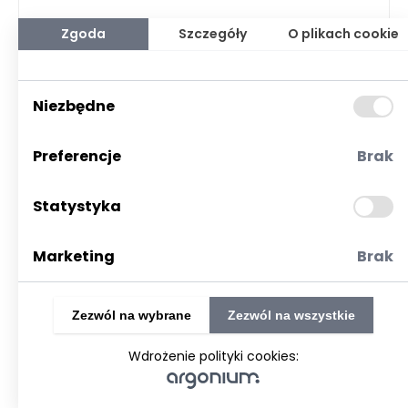
Zgoda
Szczegóły
O plikach cookie
Niezbędne
Preferencje
Brak
Statystyka
Marketing
Brak
Dino
Zezwól na wybrane
Zezwól na wszystkie
OSTROWSKA 122, 63-700 Krotoszyn,
Dino
Wdrożenie polityki cookies:
Dino to innowacyjna sieć supermarketów, która z