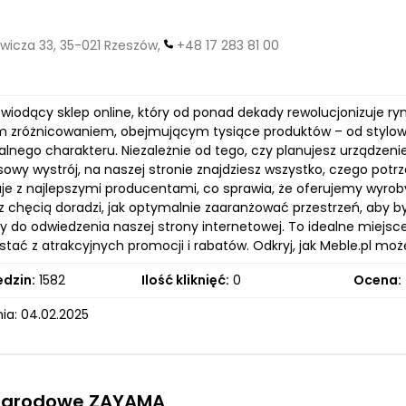
wicza 33, 35-021 Rzeszów,
+48 17 283 81 00
 wiodący sklep online, który od ponad dekady rewolucjonizuje ry
 zróżnicowaniem, obejmującym tysiące produktów – od stylow
alnego charakteru. Niezależnie od tego, czy planujesz urządzen
wy wystrój, na naszej stronie znajdziesz wszystko, czego potrze
je z najlepszymi producentami, co sprawia, że oferujemy wyrob
 chęcią doradzi, jak optymalnie zaaranżować przestrzeń, aby był
 do odwiedzenia naszej strony internetowej. To idealne miejsce
stać z atrakcyjnych promocji i rabatów. Odkryj, jak Meble.pl m
edzin:
1582
Ilość kliknięć:
0
Ocena:
ia: 04.02.2025
ogrodowe ZAYAMA