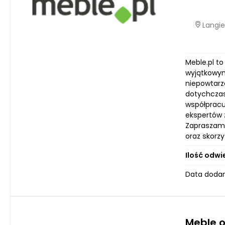
Langie
Meble.pl to
wyjątkowym
niepowtarz
dotychczaso
współpracu
ekspertów z
Zapraszamy
oraz skorzy
Ilość odwi
Data dodan
Meble 