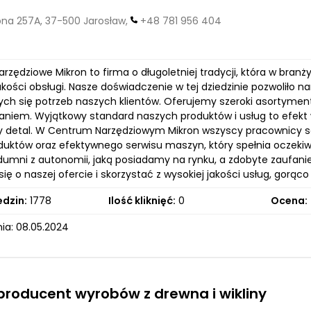
na 257A, 37-500 Jarosław,
+48 781 956 404
rzędziowe Mikron to firma o długoletniej tradycji, która w bran
jakości obsługi. Nasze doświadczenie w tej dziedzinie pozwoliło
ych się potrzeb naszych klientów. Oferujemy szeroki asortyment
niem. Wyjątkowy standard naszych produktów i usług to efekt wn
y detal. W Centrum Narzędziowym Mikron wszyscy pracownicy s
oduktów oraz efektywnego serwisu maszyn, który spełnia oczek
umni z autonomii, jaką posiadamy na rynku, a zdobyte zaufanie 
ię o naszej ofercie i skorzystać z wysokiej jakości usług, gorą
edzin:
1778
Ilość kliknięć:
0
Ocena:
ia: 08.05.2024
producent wyrobów z drewna i wikliny