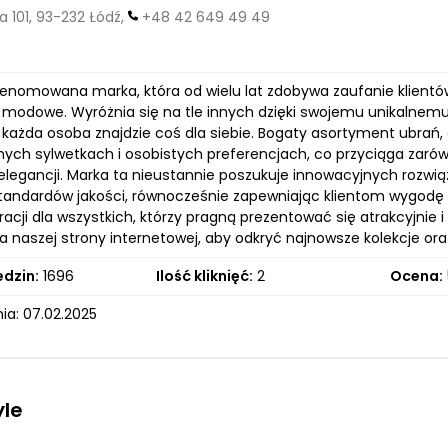
 101, 93-232 Łódź,
+48 42 649 49 49
 renomowana marka, która od wielu lat zdobywa zaufanie klientó
 modowe. Wyróżnia się na tle innych dzięki swojemu unikalnemu 
e każda osoba znajdzie coś dla siebie. Bogaty asortyment ubrań
nych sylwetkach i osobistych preferencjach, co przyciąga zaró
elegancji. Marka ta nieustannie poszukuje innowacyjnych rozwią
tandardów jakości, równocześnie zapewniając klientom wygodę za
iracji dla wszystkich, którzy pragną prezentować się atrakcyjni
 naszej strony internetowej, aby odkryć najnowsze kolekcje ora
edzin:
1696
Ilość kliknięć:
2
Ocena:
ia: 07.02.2025
yle