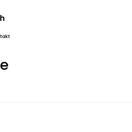
ch
takt
we