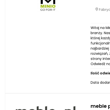
Fabryc
Witaj na Mi
branży. Na
której każd
funkcjonaln
najbardzie
rozwiązań,
strony inte
Odwiedź na
Ilość odwi
Data dodan
meble p