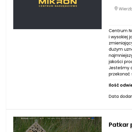
Wierzb
Centrum Na
i wysokiej 
zmieniając
dużym uzna
najmniejsz
jakości pr
Jesteśmy d
przekonać s
Ilość odwi
Data dodan
Patkar 