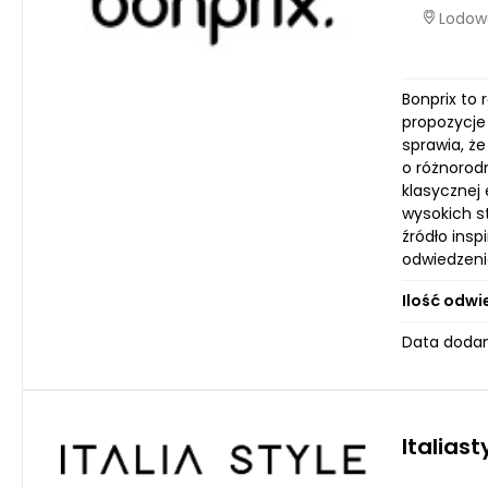
Lodowa
Bonprix to
propozycje
sprawia, ż
o różnorod
klasycznej 
wysokich s
źródło insp
odwiedzenia
Ilość odwi
Data dodan
Italiast