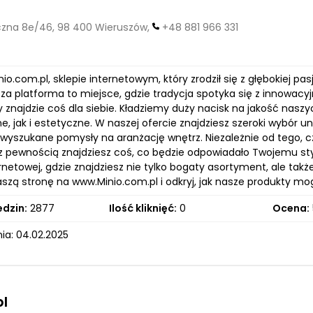
zna 8e/46, 98 400 Wieruszów,
+48 881 966 331
nio.com.pl, sklepie internetowym, który zrodził się z głębokiej p
sza platforma to miejsce, gdzie tradycja spotyka się z innowa
y znajdzie coś dla siebie. Kładziemy duży nacisk na jakość nasz
e, jak i estetyczne. W naszej ofercie znajdziesz szeroki wybór u
j wyszukane pomysły na aranżację wnętrz. Niezależnie od tego,
 z pewnością znajdziesz coś, co będzie odpowiadało Twojemu st
rnetowej, gdzie znajdziesz nie tylko bogaty asortyment, ale takż
szą stronę na www.Minio.com.pl i odkryj, jak nasze produkty m
edzin:
2877
Ilość kliknięć:
0
Ocena:
ia: 04.02.2025
l