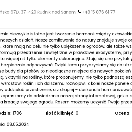
ńska 67D, 37-420 Rudnik nad Sanem,
+48 15 876 61 77
irmie niezwykle istotne jest tworzenie harmonii między człowie
 naszych działań. Nasze zamiłowanie do natury znajduje swoje o
 które mają na celu nie tylko upiększenie ogrodów, ale także ws
sformują przestrzenie zewnętrzne w prawdziwe ekosystemy, przyc
to więcej niż tylko elementy dekoracyjne. Stają się one przytul
ż bezpiecznie odpoczywać. Dzięki temu przyczyniamy się do utrz
sze budy dla ptaków to nieodłączne miejsca dla nowych pokoleń 
ją. Skrzynki na rośliny, które proponujemy, nie tylko podnoszą es
 wzrostowi roślin i ich dalszemu rozwojowi. Z kolei nasze panel
ny oddzielać przestrzenie, a z drugiej – doskonale harmonizowa
 zapraszamy do odwiedzenia naszej strony internetowej, gdzie 
na kreację swojego ogrodu. Razem możemy uczynić Twoją przestrze
edzin:
1706
Ilość kliknięć:
0
Ocena:
ia: 08.05.2024