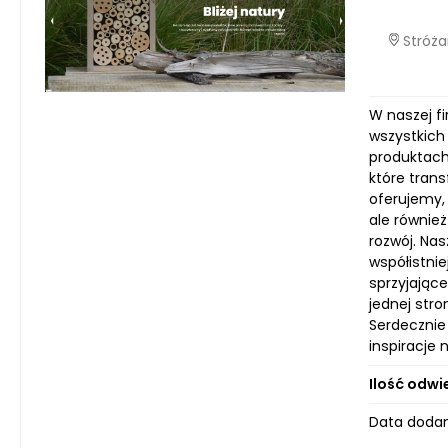
Stróża
W naszej f
wszystkich
produktach,
które tran
oferujemy, 
ale równie
rozwój. Na
współistnie
sprzyjające
jednej stro
Serdecznie
inspiracje 
Ilość odwi
Data dodan