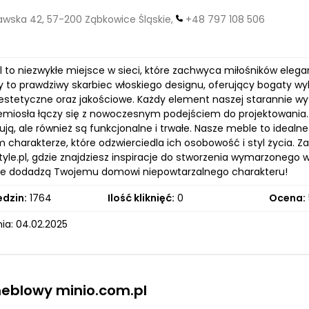
wska 42, 57-200 Ząbkowice Śląskie,
+48 797 108 506
.pl to niezwykłe miejsce w sieci, które zachwyca miłośników eleg
 to prawdziwy skarbiec włoskiego designu, oferujący bogaty wybó
estetyczne oraz jakościowe. Każdy element naszej starannie wys
zemiosła łączy się z nowoczesnym podejściem do projektowania. D
ują, ale również są funkcjonalne i trwałe. Nasze meble to idealn
 charakterze, które odzwierciedla ich osobowość i styl życia. 
tyle.pl, gdzie znajdziesz inspiracje do stworzenia wymarzonego 
re dodadzą Twojemu domowi niepowtarzalnego charakteru!
edzin:
1764
Ilość kliknięć:
0
Ocena:
ia: 04.02.2025
eblowy minio.com.pl