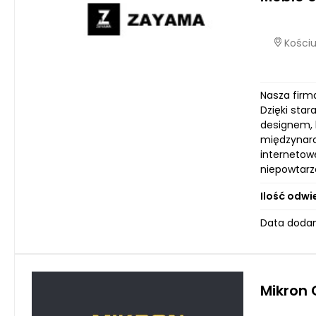
Kościu
Nasza firma
Dzięki sta
designem, 
międzynaro
internetow
niepowtarza
Ilość odwi
Data dodan
Mikron