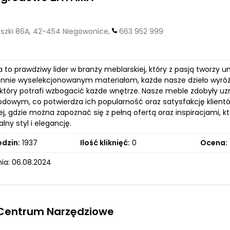
szki 86A, 42-454 Niegowonice,
663 952 999
 to prawdziwy lider w branży meblarskiej, który z pasją tworzy 
rannie wyselekcjonowanym materiałom, każde nasze dzieło wyróżni
który potrafi wzbogacić każde wnętrze. Nasze meble zdobyły uzn
dowym, co potwierdza ich popularność oraz satysfakcję klient
ej, gdzie można zapoznać się z pełną ofertą oraz inspiracjami, 
lny styl i elegancję.
edzin:
1937
Ilość kliknięć:
0
Ocena:
ia: 06.08.2024
 Centrum Narzędziowe