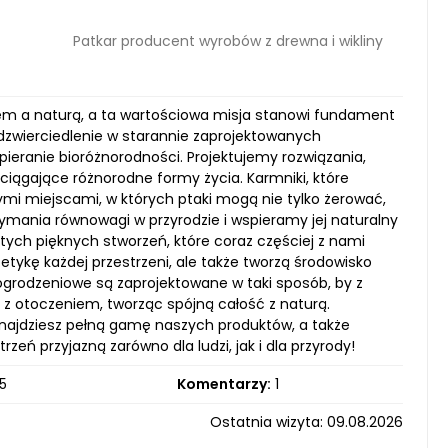
Patkar producent wyrobów z drewna i wikliny
kiem a naturą, a ta wartościowa misja stanowi fundament
dzwierciedlenie w starannie zaprojektowanych
pieranie bioróżnorodności. Projektujemy rozwiązania,
iągające różnorodne formy życia. Karmniki, które
nymi miejscami, w których ptaki mogą nie tylko żerować,
ymania równowagi w przyrodzie i wspieramy jej naturalny
tych pięknych stworzeń, które coraz częściej z nami
tetykę każdej przestrzeni, ale także tworzą środowisko
e ogrodzeniowe są zaprojektowane w taki sposób, by z
ć z otoczeniem, tworząc spójną całość z naturą.
znajdziesz pełną gamę naszych produktów, a także
ń przyjazną zarówno dla ludzi, jak i dla przyrody!
5
Komentarzy:
1
Ostatnia wizyta: 09.08.2026