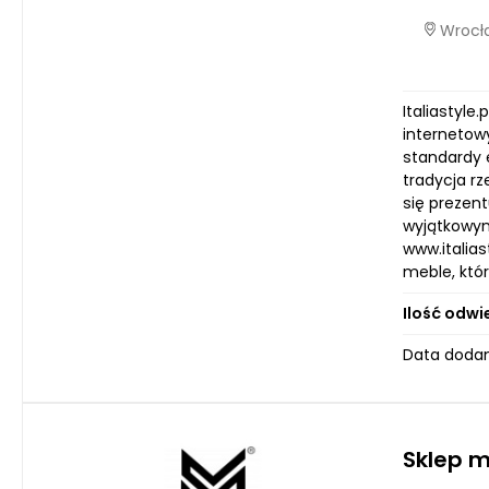
Wrocła
Italiastyle
internetowy
standardy 
tradycja r
się prezent
wyjątkowym
www.italias
meble, któ
Ilość odwi
Data dodan
Sklep m