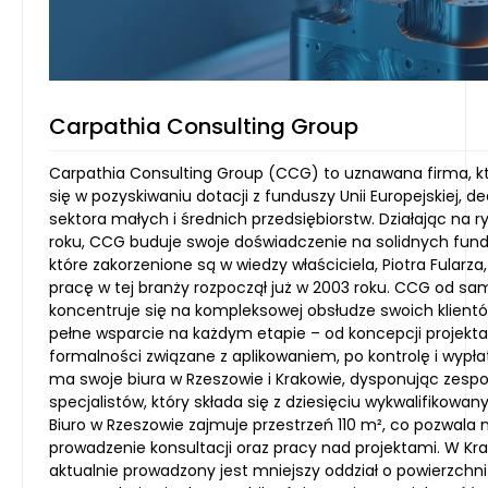
Carpathia Consulting Group
Carpathia Consulting Group (CCG) to uznawana firma, kt
się w pozyskiwaniu dotacji z funduszy Unii Europejskiej, 
sektora małych i średnich przedsiębiorstw. Działając na 
roku, CCG buduje swoje doświadczenie na solidnych fu
które zakorzenione są w wiedzy właściciela, Piotra Fularza
pracę w tej branży rozpoczął już w 2003 roku. CCG od s
koncentruje się na kompleksowej obsłudze swoich klientó
pełne wsparcie na każdym etapie – od koncepcji projekta
formalności związane z aplikowaniem, po kontrolę i wypła
ma swoje biura w Rzeszowie i Krakowie, dysponując zesp
specjalistów, który składa się z dziesięciu wykwalifikowa
Biuro w Rzeszowie zajmuje przestrzeń 110 m², co pozwala
prowadzenie konsultacji oraz pracy nad projektami. W Krak
aktualnie prowadzony jest mniejszy oddział o powierzchni