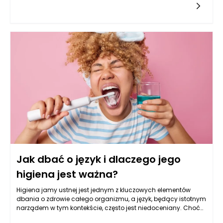
mogą przyczynić się do ograniczenia skutków ubocznych. Te
nowoczesne metody działają na zasadzie wspierania
naturalnych mechanizmów obronnych organizmu lub
modyfikacji genetycznych komórek nowotworowych, co w
efekcie może zmniejszać potrzebę stosowania tradycyjnych
terapii, takich jak chemioterapia. Decyzje podejmowane w
kontekście onkologii w Warszawie często uwzględniają
możliwości podejścia do leczenia, które są bardziej precyzyjne
i zindywidualizowane. Dzięki temu leczenie onkologiczne w
Warszawie staje się bardziej skuteczne, a zarazem mniej
obciążające dla pacjentów. Rozwój wiedzy oraz innowacyjne
podejścia są kluczowe w walce z nowotworami, co pomaga
osiągać lepsze wyniki terapeutyczne przy mniejszych
skutkach ubocznych.
Jak dbać o język i dlaczego jego
higiena jest ważna?
Higiena jamy ustnej jest jednym z kluczowych elementów
dbania o zdrowie całego organizmu, a język, będący istotnym
narządem w tym kontekście, często jest niedoceniany. Choć
skupiamy się na myciu zębów, regularne dbanie o higienę