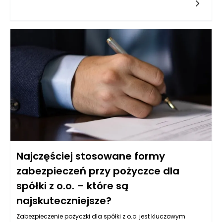
języka jest równie ważne, a jego zaniedbanie może prowadzić
do rozwoju wielu problemów zdrowotnych. Język nie tylko
bierze udział w procesie mówienia i jedzenia, ale jest także
miejscem, w którym gromadzą się bakterie, resztki pokarmowe
oraz martwe komórki. Dlatego kluczowe jest, aby codziennie
poświęcać czas na jego oczyszczanie.
Najczęściej stosowane formy
zabezpieczeń przy pożyczce dla
spółki z o.o. – które są
najskuteczniejsze?
Zabezpieczenie pożyczki dla spółki z o.o. jest kluczowym