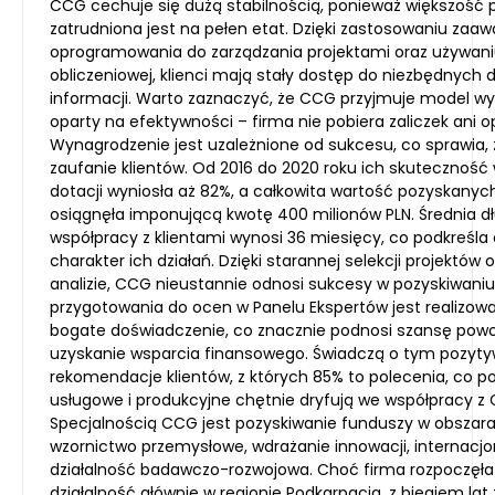
CCG cechuje się dużą stabilnością, ponieważ większość
zatrudniona jest na pełen etat. Dzięki zastosowaniu za
oprogramowania do zarządzania projektami oraz używan
obliczeniowej, klienci mają stały dostęp do niezbędnych
informacji. Warto zaznaczyć, że CCG przyjmuje model w
oparty na efektywności – firma nie pobiera zaliczek ani op
Wynagrodzenie jest uzależnione od sukcesu, co sprawia,
zaufanie klientów. Od 2016 do 2020 roku ich skuteczność
dotacji wyniosła aż 82%, a całkowita wartość pozyskanyc
osiągnęła imponującą kwotę 400 milionów PLN. Średnia d
współpracy z klientami wynosi 36 miesięcy, co podkreśl
charakter ich działań. Dzięki starannej selekcji projektów o
analizie, CCG nieustannie odnosi sukcesy w pozyskiwaniu 
przygotowania do ocen w Panelu Ekspertów jest realizow
bogate doświadczenie, co znacznie podnosi szansę pow
uzyskanie wsparcia finansowego. Świadczą o tym pozyt
rekomendacje klientów, z których 85% to polecenia, co po
usługowe i produkcyjne chętnie dryfują we współpracy z
Specjalnością CCG jest pozyskiwanie funduszy w obszara
wzornictwo przemysłowe, wdrażanie innowacji, internacjo
działalność badawczo-rozwojowa. Choć firma rozpoczęła
działalność głównie w regionie Podkarpacia, z biegiem lat