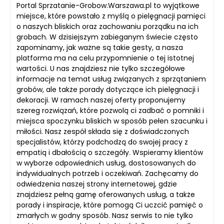
Portal Sprzatanie-Grobow.Warszawa.pl to wyjątkowe
miejsce, które powstało z myślą o pielęgnacji pamięci
o naszych bliskich oraz zachowaniu porządku na ich
grobach. W dzisiejszym zabieganym świecie często
zapominamy, jak ważne są takie gesty, a nasza
platforma ma na celu przypomnienie o tej istotnej
wartości. U nas znajdziesz nie tylko szczegółowe
informacje na temat usług związanych z sprzątaniem
grobów, ale także porady dotyczące ich pielęgnacji i
dekoracji. W ramach naszej oferty proponujemy
szereg rozwiązań, które pozwolą ci zadbać o pomniki i
miejsca spoczynku bliskich w sposób pełen szacunku i
miłości. Nasz zespół składa się z doświadczonych
specjalistów, którzy podchodzą do swojej pracy z
empatią i dbałością o szczegóły. Wspieramy klientów
w wyborze odpowiednich usług, dostosowanych do
indywidualnych potrzeb i oczekiwań. Zachęcamy do
odwiedzenia naszej strony internetowej, gdzie
znajdziesz pełną gamę oferowanych usług, a także
porady i inspiracje, które pomogą Ci uczcić pamięć o
zmarłych w godny sposób. Nasz serwis to nie tylko