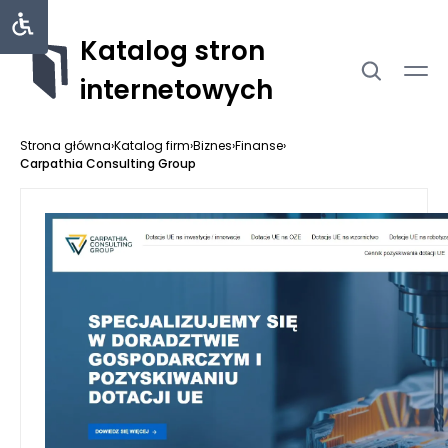
Katalog stron
internetowych
Strona główna
›
Katalog firm
›
Biznes
›
Finanse
›
Carpathia Consulting Group