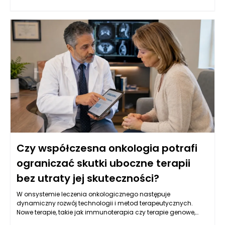
umożliwiają oceny strukturalne narządów wewnętrznych.
Oprócz tego, istotną rolę odgrywają badania laboratoryjne, w
tym oznaczenia markerów nowotworowych w krwi, które mogą
wskazywać na obecność choroby. W Warszawie, dzięki
postępowi w dziedzinie genetyki, coraz częściej stosuje się
również badania molekularne, które identyfikują mutacje
genów związanych z nowotworami, co pozwala na bardziej
spersonalizowane podejście do leczenia. Kluczowe jest
zrozumienie, że wczesne wykrycie choroby zwiększa szanse na
skuteczne leczenie oraz poprawia komfort życia pacjentów.
Czy współczesna onkologia potrafi
ograniczać skutki uboczne terapii
bez utraty jej skuteczności?
W onsystemie leczenia onkologicznego następuje
dynamiczny rozwój technologii i metod terapeutycznych.
Nowe terapie, takie jak immunoterapia czy terapie genowe,
oferują pacjentom z nowotworami nowe możliwości, które