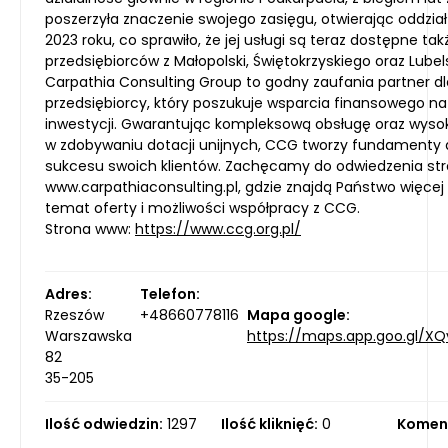
poszerzyła znaczenie swojego zasięgu, otwierając oddzia
2023 roku, co sprawiło, że jej usługi są teraz dostępne tak
przedsiębiorców z Małopolski, Świętokrzyskiego oraz Lubel
Carpathia Consulting Group to godny zaufania partner d
przedsiębiorcy, który poszukuje wsparcia finansowego na
inwestycji. Gwarantując kompleksową obsługę oraz wys
w zdobywaniu dotacji unijnych, CCG tworzy fundamenty d
sukcesu swoich klientów. Zachęcamy do odwiedzenia str
www.carpathiaconsulting.pl, gdzie znajdą Państwo więcej 
temat oferty i możliwości współpracy z CCG.
Strona www:
https://www.ccg.org.pl/
Adres:
Telefon:
Rzeszów
+48660778116
Mapa google:
Warszawska
https://maps.app.goo.gl/X
82
35-205
Ilość odwiedzin:
1297
Ilość kliknięć:
0
Komen