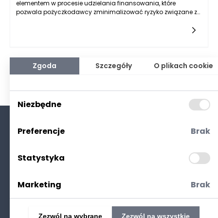
elementem w procesie udzielania finansowania, które
pozwala pożyczkodawcy zminimalizować ryzyko związane z
niewypłacalnością. W praktyce można spotkać wiele form
zabezpieczeń, od klasycznych, takich jak hipoteki i poręczenia,
po nowoczesne instrumenty finansowe. Wybór
odpowiedniego zabezpieczenia ma nie tylko wpływ na
decyzję kredytową, ale także na warunki samej pożyczki.
Przyjrzymy się najczęściej stosowanym formom zabezpieczeń
Zgoda
Szczegóły
O plikach cookie
oraz ich skuteczności w kontekście pożyczek dla spółek z
ograniczoną odpowiedzialnością.
Niezbędne
Preferencje
Brak
O nas
Kontakt
Statystyka
Polityka prywatności
(RODO. Cookies)
Marketing
Brak
Zezwól na wybrane
Zezwól na wszystkie