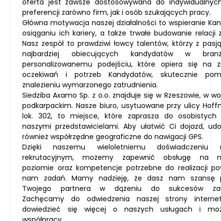
oferta jest zawsze dostosowywana do indywidualnych
preferencji zarówno firm, jak i osób szukających pracy.
Główna motywacja naszej działalności to wspieranie K
osiąganiu ich kariery, a także trwałe budowanie relacji z
Nasz zespół to prawdziwi łowcy talentów, którzy z pasj
najbardziej obiecujących kandydatów w branż
personalizowanemu podejściu, które opiera się na z
oczekiwań i potrzeb Kandydatów, skutecznie p
znalezieniu wymarzonego zatrudnienia.
Siedziba Axamo Sp. z o.o. znajduje się w Rzeszowie, w w
podkarpackim. Nasze biuro, usytuowane przy ulicy Hof
lok. 302, to miejsce, które zaprasza do osobistych
naszymi przedstawicielami. Aby ułatwić Ci dojazd, ud
również współrzędne geograficzne do nawigacji GPS.
Dzięki naszemu wieloletniemu doświadczeniu
rekrutacyjnym, możemy zapewnić obsługę na n
poziomie oraz kompetencje potrzebne do realizacji po
nam zadań. Mamy nadzieję, że dasz nam szansę pe
Twojego partnera w dążeniu do sukcesów za
Zachęcamy do odwiedzenia naszej strony internet
dowiedzieć się więcej o naszych usługach i możl
współpracy.