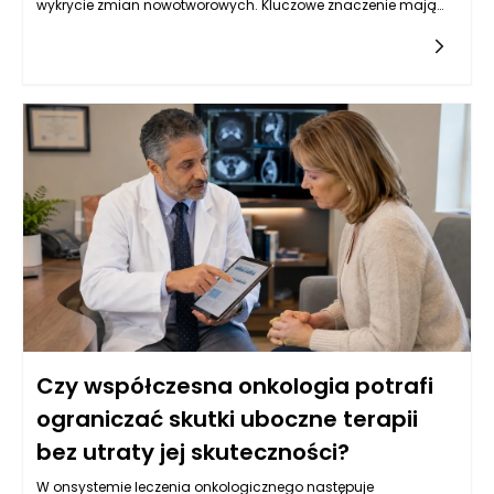
wykrycie zmian nowotworowych. Kluczowe znaczenie mają
badania obrazowe, takie jak tomografia komputerowa,
rezonans magnetyczny oraz ultrasonografia, które
umożliwiają oceny strukturalne narządów wewnętrznych.
Oprócz tego, istotną rolę odgrywają badania laboratoryjne, w
tym oznaczenia markerów nowotworowych w krwi, które mogą
wskazywać na obecność choroby. W Warszawie, dzięki
postępowi w dziedzinie genetyki, coraz częściej stosuje się
również badania molekularne, które identyfikują mutacje
genów związanych z nowotworami, co pozwala na bardziej
spersonalizowane podejście do leczenia. Kluczowe jest
zrozumienie, że wczesne wykrycie choroby zwiększa szanse na
skuteczne leczenie oraz poprawia komfort życia pacjentów.
Czy współczesna onkologia potrafi
ograniczać skutki uboczne terapii
bez utraty jej skuteczności?
W onsystemie leczenia onkologicznego następuje