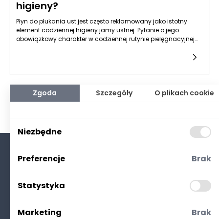
higieny?
Płyn do płukania ust jest często reklamowany jako istotny
element codziennej higieny jamy ustnej. Pytanie o jego
obowiązkowy charakter w codziennej rutynie pielęgnacyjnej
budzi wiele kontrowersji. W rzeczywistości, płyny do płukania
ust mogą pełnić ważną rolę w kompleksowym podejściu do
higieny jamy ustnej, aczkolwiek nie są one niezbędne do
zachowania zdrowych zębów i dziąseł. Zarówno specjaliści
stomatologii, jak i eksperci w dziedzinie zdrowia publicznego
podkreślają, że podstawowymi elementami higieny jamy
Zgoda
Szczegóły
O plikach cookie
ustnej pozostają mycie zębów pastą z fluorem oraz
nitkowanie. Mimo to, stosowanie płynów do płukania ust może
stanowić wartościowe uzupełnienie tych działań, zwłaszcza w
przypadku osób narażonych na ryzyko chorób jamy ustnej.
Niezbędne
Preferencje
Brak
O nas
Kontakt
Statystyka
Polityka prywatności
(RODO. Cookies)
Marketing
Brak