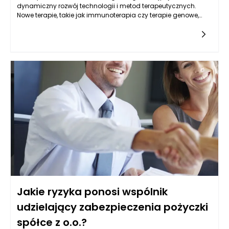
dynamiczny rozwój technologii i metod terapeutycznych.
Nowe terapie, takie jak immunoterapia czy terapie genowe,
oferują pacjentom z nowotworami nowe możliwości, które
mogą przyczynić się do ograniczenia skutków ubocznych. Te
nowoczesne metody działają na zasadzie wspierania
naturalnych mechanizmów obronnych organizmu lub
modyfikacji genetycznych komórek nowotworowych, co w
efekcie może zmniejszać potrzebę stosowania tradycyjnych
terapii, takich jak chemioterapia. Decyzje podejmowane w
kontekście onkologii w Warszawie często uwzględniają
możliwości podejścia do leczenia, które są bardziej precyzyjne
i zindywidualizowane. Dzięki temu leczenie onkologiczne w
Warszawie staje się bardziej skuteczne, a zarazem mniej
obciążające dla pacjentów. Rozwój wiedzy oraz innowacyjne
podejścia są kluczowe w walce z nowotworami, co pomaga
osiągać lepsze wyniki terapeutyczne przy mniejszych
skutkach ubocznych.
Jakie ryzyka ponosi wspólnik
udzielający zabezpieczenia pożyczki
spółce z o.o.?