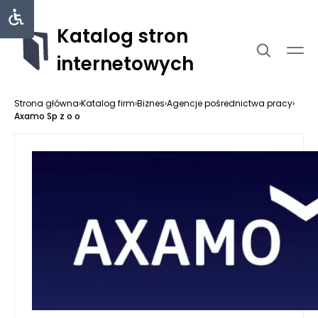
Katalog stron
internetowych
Strona główna
›
Katalog firm
›
Biznes
›
Agencje pośrednictwa pracy
›
Axamo Sp z o o