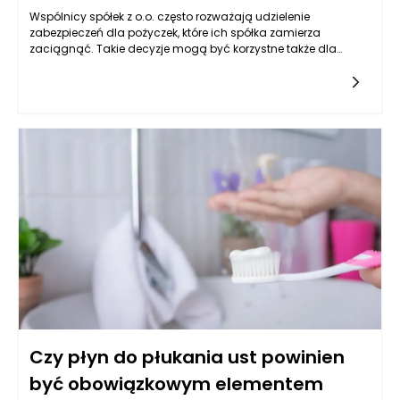
Wspólnicy spółek z o.o. często rozważają udzielenie
zabezpieczeń dla pożyczek, które ich spółka zamierza
zaciągnąć. Takie decyzje mogą być korzystne także dla
samej spółki, jednak wiążą się z wieloma ryzykami, które
mogą negatywnie wpłynąć na majątek oraz sytuację
finansową wspólnika. Poniżej przedstawiam szczegółową
analizę potencjalnych zagrożeń i ich konsekwencji.
Czy płyn do płukania ust powinien
być obowiązkowym elementem