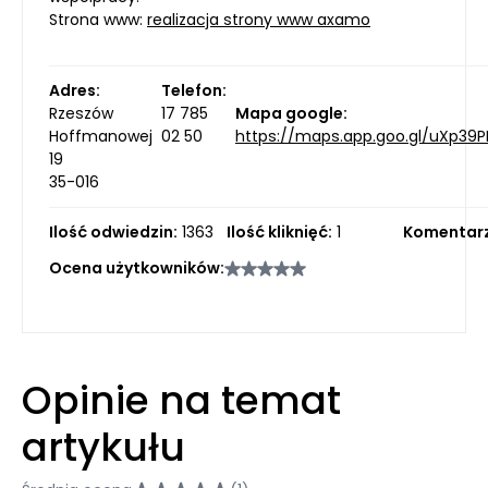
Strona www:
realizacja strony www axamo
Adres:
Telefon:
Rzeszów
17 785
Mapa google:
Hoffmanowej
02 50
https://maps.app.goo.gl/uXp39P
19
35-016
Ilość odwiedzin:
1363
Ilość kliknięć:
1
Komentarz
Ocena użytkowników:
Opinie na temat
artykułu