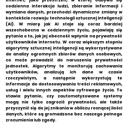
Internet, jako przestrzeń, w której odbywa się
codzienna interakcja ludzi, zbieranie informacji i
wymiana danych, przechodzi dynamiczne zmiany w
kontekście rozwoju technologii sztucznej inteligencji
(AI). W miarę jak AI staje się coraz bardziej
wszechobecna w codziennym życiu, pojawiają się
pytania o to, jak jej obecność wpłynie na prywatność
użytkowników internetu. W coraz większym stopniu
algorytmy sztucznej inteligencji są wykorzystywane
do analizy ogromnych zbiorów danych osobowych,
co może prowadzić do naruszenia prywatności
jednostek. Algorytmy te monitorują zachowania
użytkowników, analizują ich dane w czasie
rzeczywistym, a następnie wykorzystują te
informacje do dostosowywania treści reklamowych,
usług i wielu innych aspektów cyfrowego życia. To
stawia pytanie, czy zautomatyzowane systemy
mogą nie tylko zagrozić prywatności, ale także
przyczynić się do jej znikania w obliczu rosnącej ilości
danych, które są gromadzone bez naszego pełnego
zrozumienia lub zgody.