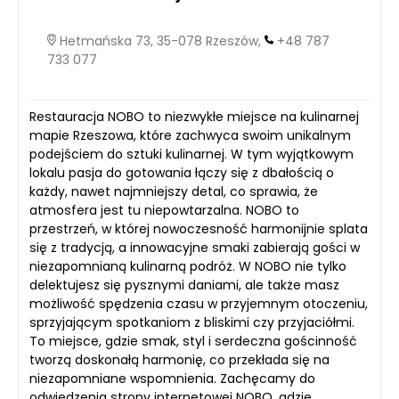
Hetmańska 73, 35-078 Rzeszów,
+48 787
733 077
Restauracja NOBO to niezwykłe miejsce na kulinarnej
mapie Rzeszowa, które zachwyca swoim unikalnym
podejściem do sztuki kulinarnej. W tym wyjątkowym
lokalu pasja do gotowania łączy się z dbałością o
każdy, nawet najmniejszy detal, co sprawia, że
atmosfera jest tu niepowtarzalna. NOBO to
przestrzeń, w której nowoczesność harmonijnie splata
się z tradycją, a innowacyjne smaki zabierają gości w
niezapomnianą kulinarną podróż. W NOBO nie tylko
delektujesz się pysznymi daniami, ale także masz
możliwość spędzenia czasu w przyjemnym otoczeniu,
sprzyjającym spotkaniom z bliskimi czy przyjaciółmi.
To miejsce, gdzie smak, styl i serdeczna gościnność
tworzą doskonałą harmonię, co przekłada się na
niezapomniane wspomnienia. Zachęcamy do
odwiedzenia strony internetowej NOBO, gdzie