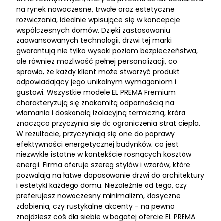
na rynek nowoczesne, trwałe oraz estetyczne
rozwiązania, idealnie wpisujące się w koncepcje
współczesnych domów. Dzięki zastosowaniu
zaawansowanych technologii, drzwi tej marki
gwarantują nie tylko wysoki poziom bezpieczeństwa,
ale również możliwość pełnej personalizacji, co
sprawia, że każdy klient może stworzyć produkt
odpowiadający jego unikalnym wymaganiom i
gustowi. Wszystkie modele EL PREMA Premium
charakteryzują się znakomitą odpornością na
włamania i doskonałą izolacyjną termiczną, która
znacząco przyczynia się do ograniczenia strat ciepła.
W rezultacie, przyczyniają się one do poprawy
efektywności energetycznej budynków, co jest
niezwykle istotne w kontekście rosnących kosztów
energii. Firma oferuje szereg stylów i wzorów, które
pozwalają na łatwe dopasowanie drzwi do architektury
i estetyki każdego domu. Niezależnie od tego, czy
preferujesz nowoczesny minimalizm, klasyczne
zdobienia, czy rustykalne akcenty - na pewno
znajdziesz coś dla siebie w bogatej ofercie EL PREMA