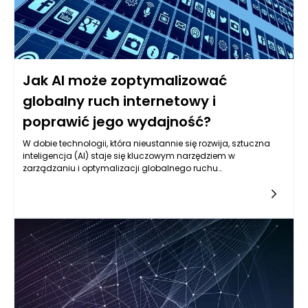
Jak AI może zoptymalizować
globalny ruch internetowy i
poprawić jego wydajność?
W dobie technologii, która nieustannie się rozwija, sztuczna
inteligencja (AI) staje się kluczowym narzędziem w
zarządzaniu i optymalizacji globalnego ruchu
internetowego. Ruch internetowy rośnie w zastraszającym
tempie, co stawia przed dostawcami usług i
administratorami sieci szereg wyzwań związanych z
wydajnością, opóźnieniami i bezpieczeństwem. AI istotnie
może zrewolucjonizować sposób, w jaki dane są przesyłane,
optymalizując zarówno wykorzystanie zasobów, jak i
doświadczenia użytkowników. Dzięki zdolności do analizy
ogromnych zbiorów danych oraz do nauki z nich, AI może
dostarczać spersonalizowane i dynamiczne rozwiązania,
które poprawiają jakość usług internetowych.