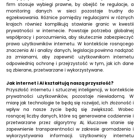
firm stosuje wybiegi prawne, by obejść te regulacje, a
monitoring danych w sieci pozostaje trudny do
egzekwowania. Różnice pomiędzy regulacjami w różnych
krajach również komplikują stawianie granic w kwestii
prywatności w internecie. Powstaje potrzeba globalnej
współpracy i porozumienia, aby skutecznie zabezpieczyć
prawa użytkowników internetu. W kontekście rosnącego
znaczenia AI i analizy danych, legislacja powinna nadążać
za zmianami, aby zapewnić użytkownikom internetu
odpowiednią ochronę i przejrzystość w tym, jak ich dane
są zbierane, przetwarzane i wykorzystywane.
Jak internet i AI kształtują naszą przyszłość?
Przyszłość internetu i sztucznej inteligencji, w kontekście
prywatności użytkowników, pozostaje niewiadomą. W
miarę jak technologie te będą się rozwijać, ich złożoność i
wpływ na nasze życie będą się zwiększać. Wobec
rosnącej liczby danych, które są generowane codziennie i
przetwarzane przez algorytmy AI, kluczowe stanie się
zapewnienie transparentności w zakresie gromadzenia i
wykorzystywania informacji. Użytkownicy internetu