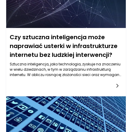
Czy sztuczna inteligencja może
naprawiać usterki w infrastrukturze
internetu bez ludzkiej interwencji?
Sztuczna inteligencja, jako technologia, zyskuje na znaczeniu
w wielu dziedzinach, w tym w zarządzaniu infrastrukturą
internetu. W obliczu rosnącej złożoności sieci oraz wymaganej
dostępności usług online, концепcja automatyzacji procesu
naprawy usterek staje się coraz bardziej realna. W praktyce
sztuczna inteligencja (AI) może wykorzystywać różnorodne
techniki do monitorowania, identyfikacji i klasyfikacji
problemów w infrastrukturze internetu, a także do
podejmowania działań naprawczych. Działania te mogą być
realizowane bez potrzeby interwencji człowieka, co stanowi
istotny postęp w obszarze zarządzania sieciami.