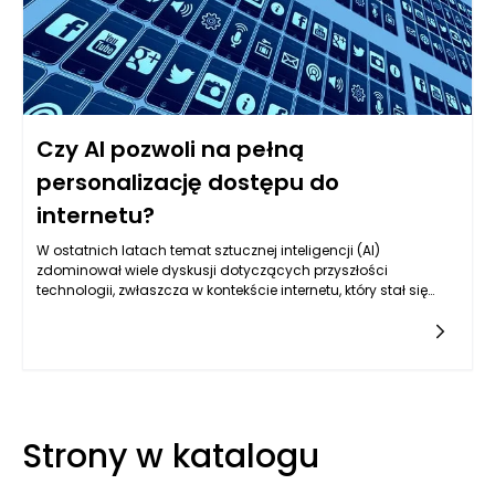
Czy AI pozwoli na pełną
personalizację dostępu do
internetu?
W ostatnich latach temat sztucznej inteligencji (AI)
zdominował wiele dyskusji dotyczących przyszłości
technologii, zwłaszcza w kontekście internetu, który stał się
fundamentem współczesnej komunikacji i wymiany
informacji. W miarę jak algorytmy AI stają się coraz bardziej
zaawansowane, pojawia się pytanie, czy technologia ta
umożliwi pełną personalizację doświadczeń użytkowników w
internecie. Aby odpowiedzieć na to pytanie, warto przyjrzeć się,
jakie mechanizmy personalizacji już istnieją, jakie są ich
ograniczenia oraz jak sztuczna inteligencja może
Strony w katalogu
rewolucjonizować sposób, w jaki konsumujemy treści w
internecie.