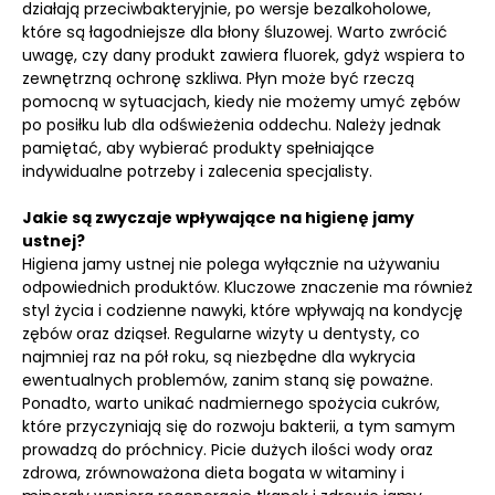
działają przeciwbakteryjnie, po wersje bezalkoholowe,
które są łagodniejsze dla błony śluzowej. Warto zwrócić
uwagę, czy dany produkt zawiera fluorek, gdyż wspiera to
zewnętrzną ochronę szkliwa. Płyn może być rzeczą
pomocną w sytuacjach, kiedy nie możemy umyć zębów
po posiłku lub dla odświeżenia oddechu. Należy jednak
pamiętać, aby wybierać produkty spełniające
indywidualne potrzeby i zalecenia specjalisty.
Jakie są zwyczaje wpływające na higienę jamy
ustnej?
Higiena jamy ustnej nie polega wyłącznie na używaniu
odpowiednich produktów. Kluczowe znaczenie ma również
styl życia i codzienne nawyki, które wpływają na kondycję
zębów oraz dziąseł. Regularne wizyty u dentysty, co
najmniej raz na pół roku, są niezbędne dla wykrycia
ewentualnych problemów, zanim staną się poważne.
Ponadto, warto unikać nadmiernego spożycia cukrów,
które przyczyniają się do rozwoju bakterii, a tym samym
prowadzą do próchnicy. Picie dużych ilości wody oraz
zdrowa, zrównoważona dieta bogata w witaminy i