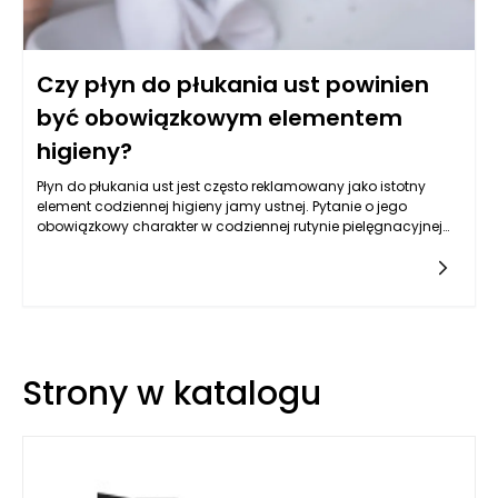
Czy płyn do płukania ust powinien
być obowiązkowym elementem
higieny?
Płyn do płukania ust jest często reklamowany jako istotny
element codziennej higieny jamy ustnej. Pytanie o jego
obowiązkowy charakter w codziennej rutynie pielęgnacyjnej
budzi wiele kontrowersji. W rzeczywistości, płyny do płukania
ust mogą pełnić ważną rolę w kompleksowym podejściu do
higieny jamy ustnej, aczkolwiek nie są one niezbędne do
zachowania zdrowych zębów i dziąseł. Zarówno specjaliści
stomatologii, jak i eksperci w dziedzinie zdrowia publicznego
podkreślają, że podstawowymi elementami higieny jamy
ustnej pozostają mycie zębów pastą z fluorem oraz
Strony w katalogu
nitkowanie. Mimo to, stosowanie płynów do płukania ust może
stanowić wartościowe uzupełnienie tych działań, zwłaszcza w
przypadku osób narażonych na ryzyko chorób jamy ustnej.