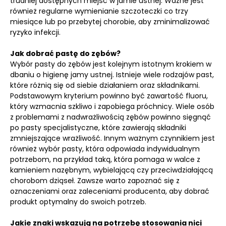
trudniej dostępnych miejsc w jamie ustnej. Ważne jest
również regularne wymienianie szczoteczki co trzy
miesiące lub po przebytej chorobie, aby zminimalizować
ryzyko infekcji.
Jak dobrać pastę do zębów?
Wybór pasty do zębów jest kolejnym istotnym krokiem w
dbaniu o higienę jamy ustnej. Istnieje wiele rodzajów past,
które różnią się od siebie działaniem oraz składnikami.
Podstawowym kryterium powinno być zawartość fluoru,
który wzmacnia szkliwo i zapobiega próchnicy. Wiele osób
z problemami z nadwrażliwością zębów powinno sięgnąć
po pasty specjalistyczne, które zawierają składniki
zmniejszające wrażliwość. Innym ważnym czynnikiem jest
również wybór pasty, która odpowiada indywidualnym
potrzebom, na przykład taką, która pomaga w walce z
kamieniem nazębnym, wybielającą czy przeciwdziałającą
chorobom dziąseł. Zawsze warto zapoznać się z
oznaczeniami oraz zaleceniami producenta, aby dobrać
produkt optymalny do swoich potrzeb.
Jakie znaki wskazują na potrzebę stosowania nici