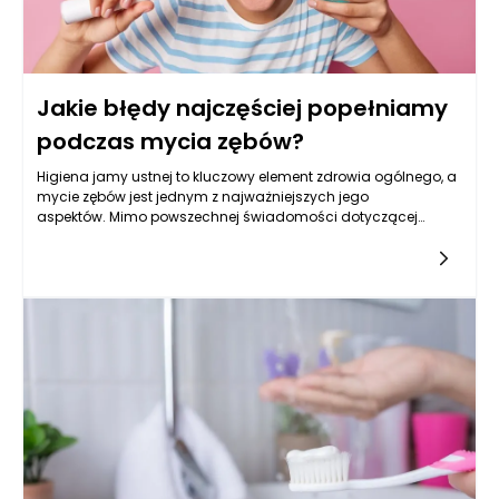
Jakie błędy najczęściej popełniamy
podczas mycia zębów?
Higiena jamy ustnej to kluczowy element zdrowia ogólnego, a
mycie zębów jest jednym z najważniejszych jego
aspektów. Mimo powszechnej świadomości dotyczącej
znaczenia mycia zębów, wiele osób wciąż popełnia różne
błędy, które mogą prowadzić do niezdrowego stanu jamy
ustnej. Często nie zdajemy sobie sprawy z tego, że nasze
nawyki mogą być niewłaściwe, co z kolei prowadzi do
problemów, takich jak próchnica czy choroby dziąseł.
Niezwykle istotne jest więc, aby przyjrzeć się powszechnym
błędom i zrozumieć, jak możemy poprawić nasze praktyki
dotyczące higieny jamy ustnej.