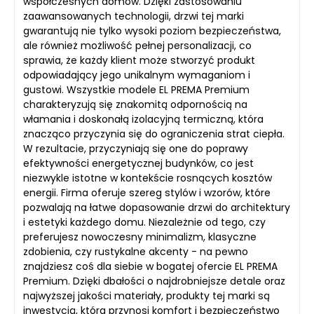
współczesnych domów. Dzięki zastosowaniu
zaawansowanych technologii, drzwi tej marki
gwarantują nie tylko wysoki poziom bezpieczeństwa,
ale również możliwość pełnej personalizacji, co
sprawia, że każdy klient może stworzyć produkt
odpowiadający jego unikalnym wymaganiom i
gustowi. Wszystkie modele EL PREMA Premium
charakteryzują się znakomitą odpornością na
włamania i doskonałą izolacyjną termiczną, która
znacząco przyczynia się do ograniczenia strat ciepła.
W rezultacie, przyczyniają się one do poprawy
efektywności energetycznej budynków, co jest
niezwykle istotne w kontekście rosnących kosztów
energii. Firma oferuje szereg stylów i wzorów, które
pozwalają na łatwe dopasowanie drzwi do architektury
i estetyki każdego domu. Niezależnie od tego, czy
preferujesz nowoczesny minimalizm, klasyczne
zdobienia, czy rustykalne akcenty - na pewno
znajdziesz coś dla siebie w bogatej ofercie EL PREMA
Premium. Dzięki dbałości o najdrobniejsze detale oraz
najwyższej jakości materiały, produkty tej marki są
inwestycją, która przynosi komfort i bezpieczeństwo