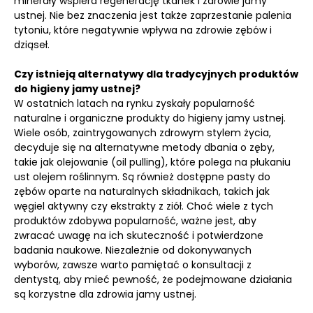
minerały wspiera regenerację tkanek i zdrowie jamy
ustnej. Nie bez znaczenia jest także zaprzestanie palenia
tytoniu, które negatywnie wpływa na zdrowie zębów i
dziąseł.
Czy istnieją alternatywy dla tradycyjnych produktów
do higieny jamy ustnej?
W ostatnich latach na rynku zyskały popularność
naturalne i organiczne produkty do higieny jamy ustnej.
Wiele osób, zaintrygowanych zdrowym stylem życia,
decyduje się na alternatywne metody dbania o zęby,
takie jak olejowanie (oil pulling), które polega na płukaniu
ust olejem roślinnym. Są również dostępne pasty do
zębów oparte na naturalnych składnikach, takich jak
węgiel aktywny czy ekstrakty z ziół. Choć wiele z tych
produktów zdobywa popularność, ważne jest, aby
zwracać uwagę na ich skuteczność i potwierdzone
badania naukowe. Niezależnie od dokonywanych
wyborów, zawsze warto pamiętać o konsultacji z
dentystą, aby mieć pewność, że podejmowane działania
są korzystne dla zdrowia jamy ustnej.