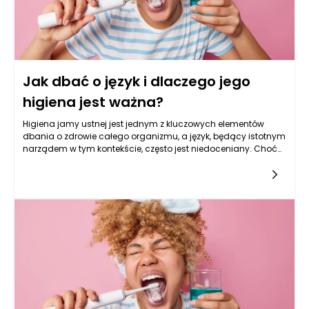
Jak dbać o język i dlaczego jego
higiena jest ważna?
Higiena jamy ustnej jest jednym z kluczowych elementów
dbania o zdrowie całego organizmu, a język, będący istotnym
narządem w tym kontekście, często jest niedoceniany. Choć
skupiamy się na myciu zębów, regularne dbanie o higienę
języka jest równie ważne, a jego zaniedbanie może prowadzić
do rozwoju wielu problemów zdrowotnych. Język nie tylko
bierze udział w procesie mówienia i jedzenia, ale jest także
miejscem, w którym gromadzą się bakterie, resztki pokarmowe
oraz martwe komórki. Dlatego kluczowe jest, aby codziennie
poświęcać czas na jego oczyszczanie.