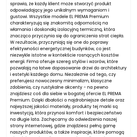
sprawia, że każdy klient może stworzyć produkt
odpowiadający jego unikalnym wymaganiom i
gustowi. Wszystkie modele EL PREMA Premium
charakteryzują się znakomitą odpornością na
włamania i doskonałą izolacyjną termiczną, która
znacząco przyczynia się do ograniczenia strat ciepła.
W rezultacie, przyczyniają się one do poprawy
efektywności energetycznej budynków, co jest
niezwykle istotne w kontekście rosnących kosztów
energii. Firma oferuje szereg stylów i wzorów, które
pozwalają na łatwe dopasowanie drzwi do architektury
i estetyki każdego domu. Niezależnie od tego, czy
preferujesz nowoczesny minimalizm, klasyczne
zdobienia, czy rustykalne akcenty - na pewno
znajdziesz coś dla siebie w bogatej ofercie EL PREMA
Premium. Dzięki dbałości o najdrobniejsze detale oraz
najwyższej jakości materiały, produkty tej marki są
inwestycją, która przynosi komfort i bezpieczeństwo
na długie lata. Zachęcamy do odwiedzenia naszej
strony internetowej, gdzie znajdziesz pełną gamę
naszych produktów, a także inspiracje, które pomogą