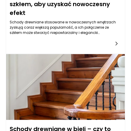
szkłem, aby uzyskać nowoczesny
efekt
Schody drewniane stosowane w nowoczesnych wnętrzach
zyskują coraz większą popularność, a ich połączenie ze
szkłem może stworzyć niepowtarzalny i elegancki
wygląd. Zastosowanie szkła jako elementu wykończenia
schodów drewnianych wpływa nie tylko na estetykę, ale także
na percepcję przestrzeni. W nowoczesnym budownictwie szkło
często pełni rolę balustrady, która nie tylko pozwala na
zachowanie optycznej lekkości, ale też zostawia wrażenie
otwartej przestrzeni. Jak zatem skutecznie połączyć te dwa
materiały, aby uzyskać spektakularny efekt, zarówno w kwestii
wyglądu, jak i bezpieczeństwa?
Schody drewniane w bieli – czy to