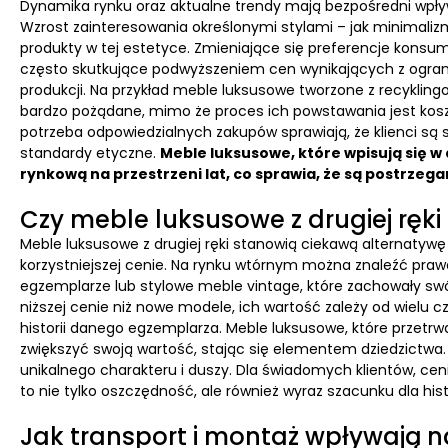
Dynamika rynku oraz aktualne trendy mają bezpośredni wpływ
Wzrost zainteresowania określonymi stylami – jak minimaliz
produkty w tej estetyce. Zmieniające się preferencje kons
często skutkujące podwyższeniem cen wynikających z ogran
produkcji. Na przykład meble luksusowe tworzone z recykli
bardzo pożądane, mimo że proces ich powstawania jest kos
potrzeba odpowiedzialnych zakupów sprawiają, że klienci są s
standardy etyczne.
Meble luksusowe, które wpisują się w
rynkową na przestrzeni lat, co sprawia, że są postrzega
Czy meble luksusowe z drugiej ręki
Meble luksusowe z drugiej ręki stanowią ciekawą alternatyw
korzystniejszej cenie. Na rynku wtórnym można znaleźć prawd
egzemplarze lub stylowe meble vintage, które zachowały sw
niższej cenie niż nowe modele, ich wartość zależy od wielu 
historii danego egzemplarza. Meble luksusowe, które przetrw
zwiększyć swoją wartość, stając się elementem dziedzictwa
unikalnego charakteru i duszy. Dla świadomych klientów, cen
to nie tylko oszczędność, ale również wyraz szacunku dla hist
Jak transport i montaż wpływają n