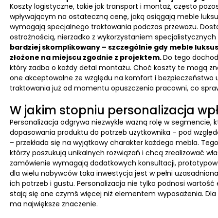
Koszty logistyczne, takie jak transport i montaż, często 
wpływającym na ostateczną cenę, jaką osiągają meble luksuso
wymagają specjalnego traktowania podczas przewozu. Dosta
ostrożnością, nierzadko z wykorzystaniem specjalistycznych
bardziej skomplikowany – szczególnie gdy meble luks
złożone na miejscu zgodnie z projektem.
Do tego dochod
który zadba o każdy detal montażu. Choć koszty te mogą zna
one akceptowalne ze względu na komfort i bezpieczeństwo
traktowania już od momentu opuszczenia pracowni, co sprawia,
W jakim stopniu personalizacja w
Personalizacja odgrywa niezwykle ważną rolę w segmencie, 
dopasowania produktu do potrzeb użytkownika – pod względe
– przekłada się na wyjątkowy charakter każdego mebla. Tego 
którzy poszukują unikalnych rozwiązań i chcą zrealizować wł
zamówienie wymagają dodatkowych konsultacji, prototypowan
dla wielu nabywców taka inwestycja jest w pełni uzasadnio
ich potrzeb i gustu. Personalizacja nie tylko podnosi wartoś
stają się one czymś więcej niż elementem wyposażenia. Dla w
ma największe znaczenie.