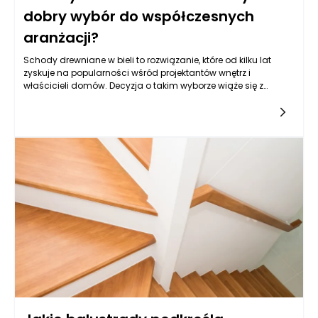
dobry wybór do współczesnych
aranżacji?
Schody drewniane w bieli to rozwiązanie, które od kilku lat
zyskuje na popularności wśród projektantów wnętrz i
właścicieli domów. Decyzja o takim wyborze wiąże się z
szeregiem korzyści, ale także z pewnymi wyzwaniami. Warto
zatem przyjrzeć się różnym aspektom tego rozwiązania, aby
zrozumieć, dlaczego schody drewniane w tej odsłonie mogą
być idealnym uzupełnieniem nowoczesnych aranżacji.