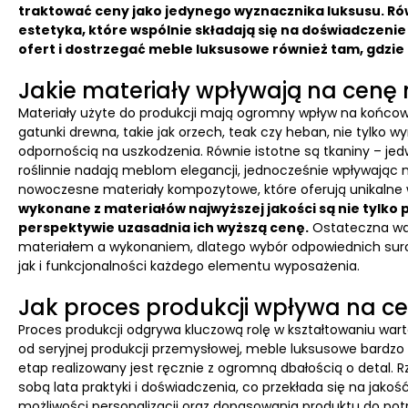
traktować ceny jako jedynego wyznacznika luksusu. Rów
estetyka, które wspólnie składają się na doświadczeni
ofert i dostrzegać meble luksusowe również tam, gdzie
Jakie materiały wpływają na cenę
Materiały użyte do produkcji mają ogromny wpływ na końcow
gatunki drewna, takie jak orzech, teak czy heban, nie tylko w
odpornością na uszkodzenia. Równie istotne są tkaniny – je
roślinnie nadają meblom elegancji, jednocześnie wpływając n
nowoczesne materiały kompozytowe, które oferują unikalne 
wykonane z materiałów najwyższej jakości są nie tylko 
perspektywie uzasadnia ich wyższą cenę.
Ostateczna war
materiałem a wykonaniem, dlatego wybór odpowiednich su
jak i funkcjonalności każdego elementu wyposażenia.
Jak proces produkcji wpływa na c
Proces produkcji odgrywa kluczową rolę w kształtowaniu wart
od seryjnej produkcji przemysłowej, meble luksusowe bardzo 
etap realizowany jest ręcznie z ogromną dbałością o detal. R
sobą lata praktyki i doświadczenia, co przekłada się na jako
możliwości personalizacji oraz dopasowania produktu do potrz