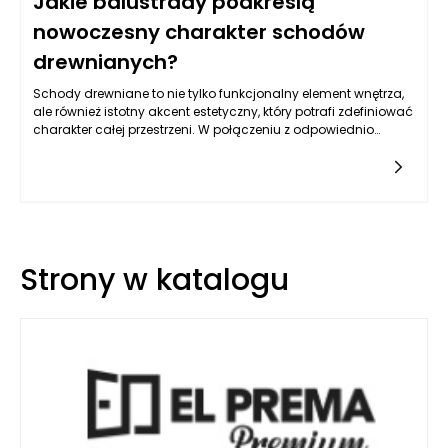
Jakie balustrady podkreślą
nowoczesny charakter schodów
drewnianych?
Schody drewniane to nie tylko funkcjonalny element wnętrza,
ale również istotny akcent estetyczny, który potrafi zdefiniować
charakter całej przestrzeni. W połączeniu z odpowiednio
dobranymi balustradami, mogą stworzyć harmonijną i
nowoczesną kompozycję. Wybór balustrady, która podkreśli
nowoczesny charakter schodów drewnianych, powinien
opierać się na kilku kluczowych zasadach, które pomogą
zachować równowagę między stylem, funkcjonalnością a
bezpieczeństwem.
Strony w katalogu