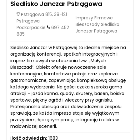
Siedlisko Janczar Pstrągowa
Pstrągowa 815, 38-121
Imprezy Firmowe
Pstrągowa,
Bieszczady Siedlisko
Podkarpackie
697 452
Janczar Pstrągowa
885
Siedlisko Janczar w Pstrągowej to idealne miejsce na
organizację konferencji, spotkań integracyjnych i
imprez firmowych w otoczeniu tzw. „Małych
Bieszczad”. Obiekt oferuje nowoczesne sale
konferencyjne, komfortowe pokoje oraz zaplecze
gastronomiczne, zapewniając kompleksową obsługę
każdego wydarzenia. Na gości czeka szeroka gama
atrakcji – jazda konna, quady, skutery, basen, boiska
sportowe, piękny ogród i wieczory przy ognisku.
Profesjonalna obsługa oraz doświadczenie zespołu
sprawiają, że każda impreza staje się wyjątkowym
przeżyciem, łączącym pracę, integrację i relaks w
malowniczej scenerii.
Ilość odwiedzin:
1683