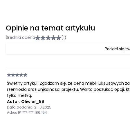
Opinie na temat artykułu
Średnia ocena
(1)
Podziel się sw
Świetny artykuł! Zgadzam się, że cena mebli luksusowych zale
rzemiosła oraz unikalności projektu. Warto poszukać opcji, k
tylko metką.
Autor: Oliwier_86
Data dodania: 21.10.2025
Adres IP: ***.***.186.194