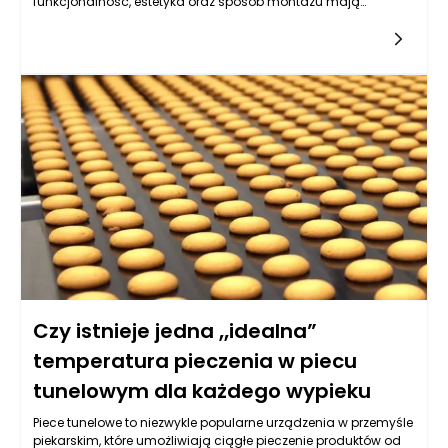
funkcjonalność, estetyka oraz sposób montażu mają
kluczowe znaczenie dla wygody użytkowania oraz ogólnego
wyglądu wnętrza. Coraz częściej projektanci wnętrz oraz
użytkownicy decydują się na wiszące meble łazienkowe, które
w ostatnich latach zdobywają ogromną popularność. Czy to
rzeczywiście dobre rozwiązanie? Jakie zalety mają tego
rodzaju meble i czy sprawdzą się w każdej łazience?
Odpowiednie wyposażenie tego pomieszczenia jest istotne nie
tylko ze względów estetycznych, ale także funkcjonalnych,
dlatego warto dokładnie przeanalizować wszystkie aspekty
związane z wyborem mebli wiszących. Poniżej przedstawiamy
najważniejsze informacje, które pomogą podjąć świadomą
decyzję.
Czy istnieje jedna „idealna”
temperatura pieczenia w piecu
tunelowym dla każdego wypieku
Piece tunelowe to niezwykle popularne urządzenia w przemyśle
piekarskim, które umożliwiają ciągłe pieczenie produktów od