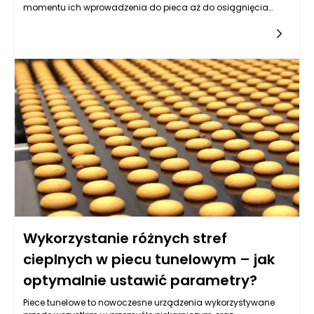
momentu ich wprowadzenia do pieca aż do osiągnięcia
gotowego wypieku. Wydaje się, że ich konstrukcja, która
zapewnia jednostajny przepływ powietrza, może sugerować
istnienie jednego, uniwersalnego terminu dotyczącego
idealnej temperatury pieczenia. Jednak rzeczywistość jest
znacznie bardziej skomplikowana, ponieważ każdy wyrób
piekarski ma swoje unikalne wymagania, które determinują
optymalne warunki pieczenia.
Wykorzystanie różnych stref
cieplnych w piecu tunelowym – jak
optymalnie ustawić parametry?
Piece tunelowe to nowoczesne urządzenia wykorzystywane