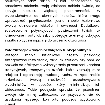
neutralnych barw, takich jak biel, jasnoszarość czy
pastelowe odcienie, mają zdolność odbicia światła, co
sprzyja uczuciu większej przestronności. W
przeciwieństwie do ciemnych kolorów, które mogą
wprowadzać przytłoczenie, jasne meble łazienkowe
tworzą atmosferę lekkości i świeżości. Dodatkowo,
zastosowanie połyskujących powierzchni, takich jak
lakierowane fronty lub szkło, potęguje te efekty, odbijając
światło i przyczyniając się do wrażenia otwartości.
Rola zintegrowanych rozwiązań funkcjonalnych
Wiszące meble łazienkowe często posiadają
zintegrowane rozwiązania, takie jak szuflady czy półki, co
pozwala na efektywne wykorzystanie przestrzeni. Zamiast
tradycyjnych, masywnych szafek, które zajmują dużo
miejsca i ograniczają swobodę ruchu, wiszące meble
łazienkowe tworzą możliwość przechowywania
przedmiotów w sposób, który minimalizuje ich
widoczność. Takie podejście sprawia, że przestrzeń
wydaje się mniej zatłoczona, co przyczynia się do
uzyskania lepszego komfortu podczas użytkowania
łazienki.