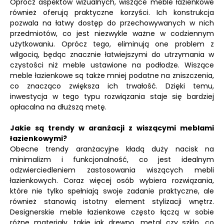
Oprócz aspektów wizualnych, wiszące meble łazienkowe
również oferują praktyczne korzyści. Ich konstrukcja
pozwala na łatwy dostęp do przechowywanych w nich
przedmiotów, co jest niezwykle ważne w codziennym
użytkowaniu. Oprócz tego, eliminują one problem z
wilgocią, będąc znacznie łatwiejszymi do utrzymania w
czystości niż meble ustawione na podłodze. Wiszące
meble łazienkowe są także mniej podatne na zniszczenia,
co znacząco zwiększa ich trwałość. Dzięki temu,
inwestycja w tego typu rozwiązania staje się bardziej
opłacalna na dłuższą metę.
Jakie są trendy w aranżacji z wiszącymi meblami
łazienkowymi?
Obecne trendy aranżacyjne kładą duży nacisk na
minimalizm i funkcjonalność, co jest idealnym
odzwierciedleniem zastosowania wiszących mebli
łazienkowych. Coraz więcej osób wybiera rozwiązania,
które nie tylko spełniają swoje zadanie praktyczne, ale
również stanowią istotny element stylizacji wnętrz.
Designerskie meble łazienkowe często łączą w sobie
różne materiały, takie jak drewno, metal czy szkło, co