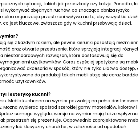
iecznych sytuacji, takich jak przeszkody czy kolizje. Ponadto, ł
 musi wykonywać zbędnych ruchów, co znacząco obniża ryzyko
alna organizacja przestrzeni wpływa na to, aby wszystkie dział
co jest kluczowe, zwłaszcza gdy w kuchni przebywają dzieci.
 wymiar?
ą się z każdym rokiem, ale pewne kierunki pozostają niezmien
ć oraz otwarte przestrzenie, które sprzyjają integracji różnyc
ia niestandardowych rozwiązań, które dostosowują się do
 wymaganiami użytkowników. Coraz częściej spotykane są mebl
anizować akcesoria w sposób, który nie tylko ułatwia dostęp, 
wykorzystywane do produkcji takich mebli stają się coraz bardzie
domość użytkowników.
yl i estetykę kuchni?
niu. Meble kuchenne na wymiar pozwalają na pełne dostosowan
ów. Można wybierać spośród szerokiej gamy materiałów, kolorów i
. Oprócz samego wyglądu, wersje na wymiar mają także wpływ na
, jak przestrzeń się prezentuje. Odpowiednio zaprojektowane meb
czesny lub klasyczny charakter, w zależności od upodobań