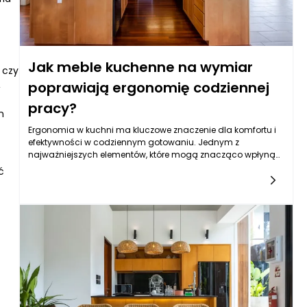
Jak meble kuchenne na wymiar
 czy
,
poprawiają ergonomię codziennej
pracy?
h
Ergonomia w kuchni ma kluczowe znaczenie dla komfortu i
efektywności w codziennym gotowaniu. Jednym z
najważniejszych elementów, które mogą znacząco wpłynąć
na poprawę ergonomii, są meble kuchenne na wymiar. Dzięki
ć
nim możliwe jest dostosowanie przestrzeni do
indywidualnych potrzeb użytkownika, co znacznie ułatwia
wykonywanie codziennych obowiązków. Dobrze
zaprojektowana kuchnia, w której meble kuchenne na
wymiar są dopasowane do stylu życia domowników,
pozwala na większą swobodę i lepszą organizację pracy,
tym samym przyczyniając się do znacznego zwiększenia
efektywności.