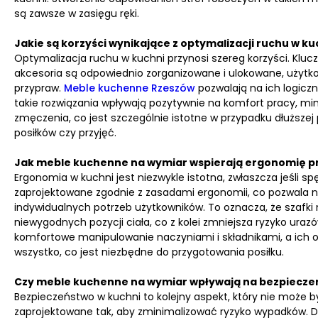
są zawsze w zasięgu ręki.
Jakie są korzyści wynikające z optymalizacji ruchu w k
Optymalizacja ruchu w kuchni przynosi szereg korzyści. Kl
akcesoria są odpowiednio zorganizowane i ulokowane, użytko
przypraw.
Meble kuchenne Rzeszów
pozwalają na ich logiczn
takie rozwiązania wpływają pozytywnie na komfort pracy, mini
zmęczenia, co jest szczególnie istotne w przypadku dłuższe
posiłków czy przyjęć.
Jak meble kuchenne na wymiar wspierają ergonomię pr
Ergonomia w kuchni jest niezwykle istotna, zwłaszcza jeśli
zaprojektowane zgodnie z zasadami ergonomii, co pozwala na
indywidualnych potrzeb użytkowników. To oznacza, że szafk
niewygodnych pozycji ciała, co z kolei zmniejsza ryzyko ura
komfortowe manipulowanie naczyniami i składnikami, a ich
wszystko, co jest niezbędne do przygotowania posiłku.
Czy meble kuchenne na wymiar wpływają na bezpiecze
Bezpieczeństwo w kuchni to kolejny aspekt, który nie może
zaprojektowane tak, aby zminimalizować ryzyko wypadków. D