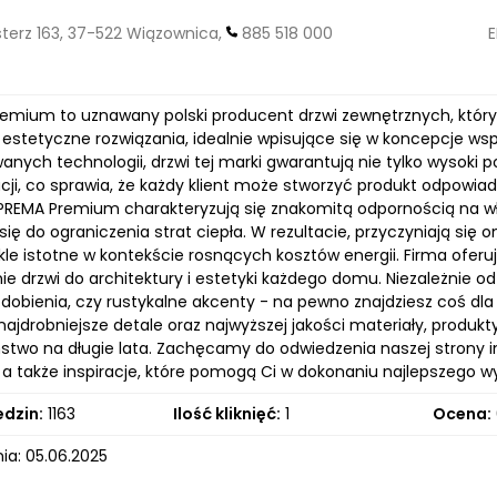
erz 163, 37-522 Wiązownica,
885 518 000
E
remium to uznawany polski producent drzwi zewnętrznych, który
z estetyczne rozwiązania, idealnie wpisujące się w koncepcje 
nych technologii, drzwi tej marki gwarantują nie tylko wysoki 
acji, co sprawia, że każdy klient może stworzyć produkt odpowi
PREMA Premium charakteryzują się znakomitą odpornością na wł
się do ograniczenia strat ciepła. W rezultacie, przyczyniają s
kle istotne w kontekście rosnących kosztów energii. Firma oferu
e drzwi do architektury i estetyki każdego domu. Niezależnie o
dobienia, czy rustykalne akcenty - na pewno znajdziesz coś dla 
najdrobniejsze detale oraz najwyższej jakości materiały, produkty
stwo na długie lata. Zachęcamy do odwiedzenia naszej strony i
 a także inspiracje, które pomogą Ci w dokonaniu najlepszego 
edzin:
1163
Ilość kliknięć:
1
Ocena:
ia: 05.06.2025