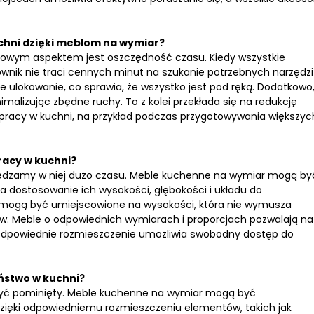
uchni dzięki meblom na wymiar?
uczowym aspektem jest oszczędność czasu. Kiedy wszystkie
wnik nie traci cennych minut na szukanie potrzebnych narzędzi
e ulokowanie, co sprawia, że wszystko jest pod ręką. Dodatkowo
malizując zbędne ruchy. To z kolei przekłada się na redukcję
j pracy w kuchni, na przykład podczas przygotowywania większyc
acy w kuchni?
 spędzamy w niej dużo czasu. Meble kuchenne na wymiar mogą by
 dostosowanie ich wysokości, głębokości i układu do
i mogą być umiejscowione na wysokości, która nie wymusza
zów. Meble o odpowiednich wymiarach i proporcjach pozwalają na
 odpowiednie rozmieszczenie umożliwia swobodny dostęp do
ństwo w kuchni?
 być pominięty. Meble kuchenne na wymiar mogą być
zięki odpowiedniemu rozmieszczeniu elementów, takich jak