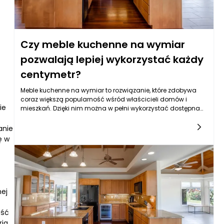
Czy meble kuchenne na wymiar
pozwalają lepiej wykorzystać każdy
centymetr?
Meble kuchenne na wymiar to rozwiązanie, które zdobywa
coraz większą popularność wśród właścicieli domów i
ie
mieszkań. Dzięki nim można w pełni wykorzystać dostępna
przestrzeń, co jest szczególnie ważne w mniejszych
kuchniach. W tej formie aranżacji kuchni możliwe jest
anie
dostosowanie mebli do specyficznych wymiarów
ę w
pomieszczenia, co pozwala na maksymalne
zagospodarowanie każdego centymetra. Dobrze
zaprojektowane meble na wymiar uwzględniają wszystkie
niuanse wnętrza, takie jak skosy, słupy czy wpusty, co jest
trudne do osiągnięcia w przypadku standardowych
zestawów mebli kuchennych.
nej
ość
ria