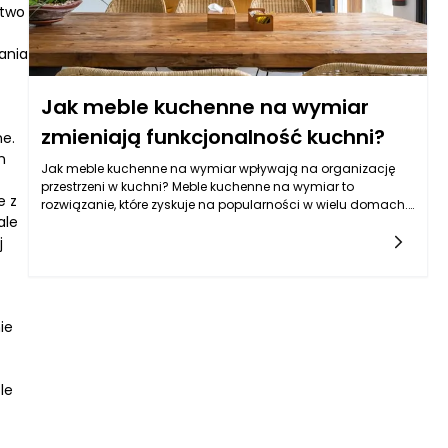
atwo
ania
Jak meble kuchenne na wymiar
zmieniają funkcjonalność kuchni?
ne.
h
Jak meble kuchenne na wymiar wpływają na organizację
przestrzeni w kuchni? Meble kuchenne na wymiar to
e z
rozwiązanie, które zyskuje na popularności w wielu domach.
ale
W odróżnieniu od standardowych mebli, które często nie są
j
ie
le