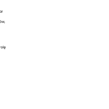
ar
ów,
rolę