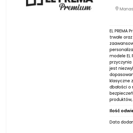
Manast
EL PREMA P
trwałe ora
zaawansowa
personaliz
modele EL 
przyczynia 
jest niezwy
dopasowani
klasyczne z
dbałości o 
bezpieczeń
produktów,
Ilość odwi
Data dodan