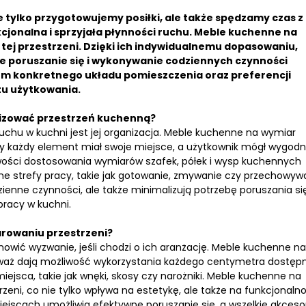
 tylko przygotowujemy posiłki, ale także spędzamy czas z
nkcjonalna i sprzyjała płynności ruchu. Meble kuchenne na
tej przestrzeni. Dzięki ich indywidualnemu dopasowaniu,
e poruszanie się i wykonywanie codziennych czynności
em konkretnego układu pomieszczenia oraz preferencji
tu użytkowania.
izować przestrzeń kuchenną?
hu w kuchni jest jej organizacja. Meble kuchenne na wymiar
by każdy element miał swoje miejsce, a użytkownik mógł wygodn
iwości dostosowania wymiarów szafek, półek i wysp kuchennych
e strefy pracy, takie jak gotowanie, zmywanie czy przechowyw
ienne czynności, ale także minimalizują potrzebę poruszania si
pracy w kuchni.
rowaniu przestrzeni?
wić wyzwanie, jeśli chodzi o ich aranżację. Meble kuchenne na
eważ dają możliwość wykorzystania każdego centymetra dostęp
ejsca, takie jak wnęki, skosy czy narożniki. Meble kuchenne na
ni, co nie tylko wpływa na estetykę, ale także na funkcjonaln
ejscach umożliwia efektywne poruszanie się, a wszelkie akceso