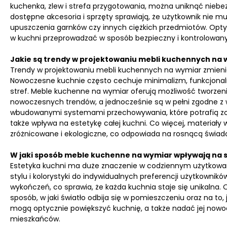
kuchenka, zlew i strefa przygotowania, można uniknąć niebezp
dostępne akcesoria i sprzęty sprawiają, że użytkownik nie
upuszczenia garnków czy innych ciężkich przedmiotów. Optym
w kuchni przeprowadzać w sposób bezpieczny i kontrolowany, 
Jakie są trendy w projektowaniu mebli kuchennych na
Trendy w projektowaniu mebli kuchennych na wymiar zmieniaj
Nowoczesne kuchnie często cechuje minimalizm, funkcjonalnoś
stref. Meble kuchenne na wymiar oferują możliwość tworzen
nowoczesnych trendów, a jednocześnie są w pełni zgodne z
wbudowanymi systemami przechowywania, które potrafią zorg
także wpływa na estetykę całej kuchni. Co więcej, materiały 
zróżnicowane i ekologiczne, co odpowiada na rosnącą świa
W jaki sposób meble kuchenne na wymiar wpływają na st
Estetyka kuchni ma duże znaczenie w codziennym użytkowa
stylu i kolorystyki do indywidualnych preferencji użytkownik
wykończeń, co sprawia, że każda kuchnia staje się unikalna
sposób, w jaki światło odbija się w pomieszczeniu oraz na to
mogą optycznie powiększyć kuchnię, a także nadać jej nowo
mieszkańców.