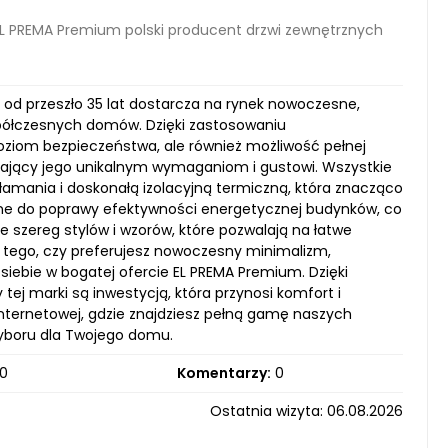
L PREMA Premium polski producent drzwi zewnętrznych
 od przeszło 35 lat dostarcza na rynek nowoczesne,
współczesnych domów. Dzięki zastosowaniu
poziom bezpieczeństwa, ale również możliwość pełnej
adający jego unikalnym wymaganiom i gustowi. Wszystkie
amania i doskonałą izolacyjną termiczną, która znacząco
ię one do poprawy efektywności energetycznej budynków, co
je szereg stylów i wzorów, które pozwalają na łatwe
d tego, czy preferujesz nowoczesny minimalizm,
siebie w bogatej ofercie EL PREMA Premium. Dzięki
 tej marki są inwestycją, która przynosi komfort i
nternetowej, gdzie znajdziesz pełną gamę naszych
wyboru dla Twojego domu.
0
Komentarzy:
0
Ostatnia wizyta: 06.08.2026