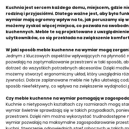
Kuchnia jest sercem każdego domu, miejscem, gdzie nie
rodziną i przyjaciółmi. Dlatego ważne jest, aby była fu
wymiar mają ogromny wpływ na to, jak poruszamy się w 
możemy zyskać więcej miejsca, co pozwala na swobodn
kuchennych. Meble te są projektowane z uwzględnieni
użytkowników, co się przekłada na zwiększenie komfor
W jaki sposób meble kuchenne na wymiar mogą zorgan
Jednym z kluczowych aspektów wpływających na płynność ruc
pozwalają na zoptymalizowanie przestrzeni w taki sposób, a
dotrzeć do wszystkich potrzebnych akcesoriów. Dzięki możl
możemy stworzyć ergonomiczny układ, który uwzględnia różn
żywności. Dobrze zaplanowane meble nie tylko ułatwiają codz
sposób nieefektywny, co wpływa na zwiększenie wydajności 
Czy meble kuchenne na wymiar pomagają w zagospoda
Kuchnie o nietypowych kształtach czy rozmiarach mogą stano
wymiar świetnie sprawdzają się w takich przypadkach, poni
przestrzeni. Dzięki nim można wykorzystać trudnodostępne mi
wymiar pozwalają na maksymalne zagospodarowanie przestrze
kuchni. Stworzenie odpowiednich stref roboczych w takich mi