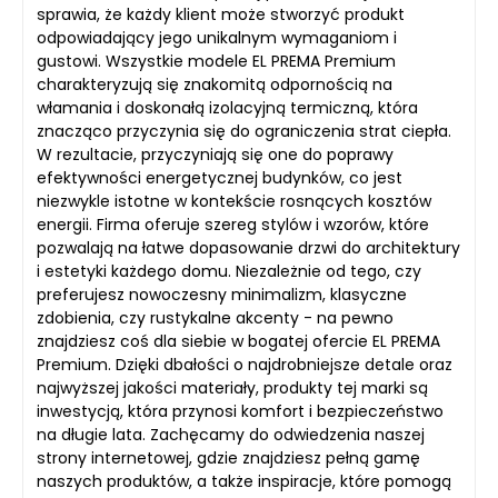
sprawia, że każdy klient może stworzyć produkt
odpowiadający jego unikalnym wymaganiom i
gustowi. Wszystkie modele EL PREMA Premium
charakteryzują się znakomitą odpornością na
włamania i doskonałą izolacyjną termiczną, która
znacząco przyczynia się do ograniczenia strat ciepła.
W rezultacie, przyczyniają się one do poprawy
efektywności energetycznej budynków, co jest
niezwykle istotne w kontekście rosnących kosztów
energii. Firma oferuje szereg stylów i wzorów, które
pozwalają na łatwe dopasowanie drzwi do architektury
i estetyki każdego domu. Niezależnie od tego, czy
preferujesz nowoczesny minimalizm, klasyczne
zdobienia, czy rustykalne akcenty - na pewno
znajdziesz coś dla siebie w bogatej ofercie EL PREMA
Premium. Dzięki dbałości o najdrobniejsze detale oraz
najwyższej jakości materiały, produkty tej marki są
inwestycją, która przynosi komfort i bezpieczeństwo
na długie lata. Zachęcamy do odwiedzenia naszej
strony internetowej, gdzie znajdziesz pełną gamę
naszych produktów, a także inspiracje, które pomogą