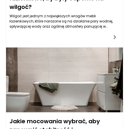
wilgoć?
Wilgoć jest jednym z największych wrogów mebli
łazienkowych, które narażone są na działanie pary wodnej,
spływającej wody oraz ogólnej atmosfery panującej w
łazience. Dlatego wybór odpowiednich materiałów do ich
produkcji jest kluczowy dla zapewnienia długowieczności i
estetyki. Wysoka wilgotność powietrza może prowadzić nie
tylko do zniszczeń oklein, ale także powodować rozwój pleśni i
grzybów. W związku z tym, aby meble łazienkowe mogły
skutecznie spełniać swoje funkcje, powinny być wykonane z
odpowiednich, trwałych samodzielnych kompozytów lub
materiałów naturalnych, a także muszą być starannie
zabezpieczone.
Jakie mocowania wybrać, aby