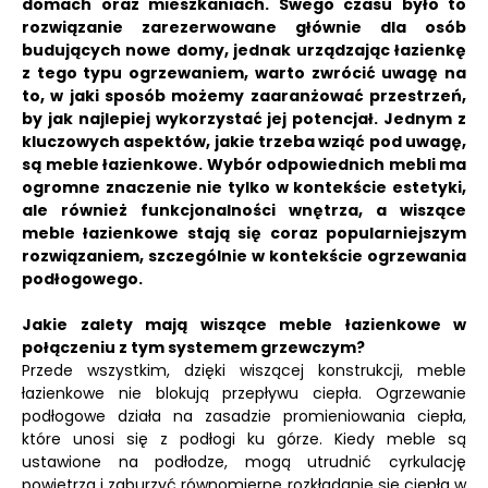
domach oraz mieszkaniach. Swego czasu było to
rozwiązanie zarezerwowane głównie dla osób
budujących nowe domy, jednak urządzając łazienkę
z tego typu ogrzewaniem, warto zwrócić uwagę na
to, w jaki sposób możemy zaaranżować przestrzeń,
by jak najlepiej wykorzystać jej potencjał. Jednym z
kluczowych aspektów, jakie trzeba wziąć pod uwagę,
są meble łazienkowe. Wybór odpowiednich mebli ma
ogromne znaczenie nie tylko w kontekście estetyki,
ale również funkcjonalności wnętrza, a wiszące
meble łazienkowe stają się coraz popularniejszym
rozwiązaniem, szczególnie w kontekście ogrzewania
podłogowego.
Jakie zalety mają wiszące meble łazienkowe w
połączeniu z tym systemem grzewczym?
Przede wszystkim, dzięki wiszącej konstrukcji, meble
łazienkowe nie blokują przepływu ciepła. Ogrzewanie
podłogowe działa na zasadzie promieniowania ciepła,
które unosi się z podłogi ku górze. Kiedy meble są
ustawione na podłodze, mogą utrudnić cyrkulację
powietrza i zaburzyć równomierne rozkładanie się ciepła w