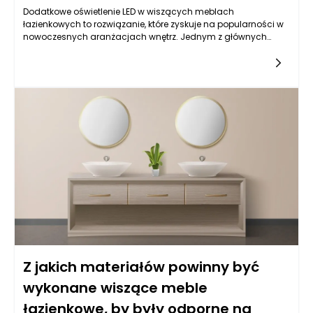
Dodatkowe oświetlenie LED w wiszących meblach
łazienkowych to rozwiązanie, które zyskuje na popularności w
nowoczesnych aranżacjach wnętrz. Jednym z głównych
atutów takiego oświetlenia jest jego zdolność do poprawy
funkcjonalności przestrzeni. W łazience szczególnie ważne jest
dobre oświetlenie, ponieważ jest to pomieszczenie, w którym
wykonujemy różnorodne czynności wymagające
precyzyjnego widzenia, takie jak golenie, aplikacja
kosmetyków czy stylizacja włosów. Dodatkowe źródło światła
w meblach łazienkowych sprawia, że te czynności stają się
dużo prostsze, a co za tym idzie, bardziej precyzyjne. Dzięki
odpowiedniemu oświetleniu można zauważyć detale, które
mogłyby umknąć w słabiej oświetlonych warunkach, co
wpływa na efektywność wykonywanych w łazience zadań.
Z jakich materiałów powinny być
wykonane wiszące meble
łazienkowe, by były odporne na