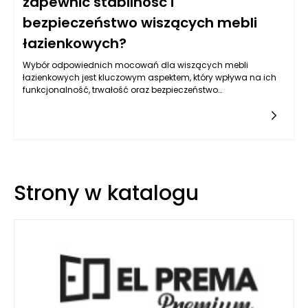
zapewnić stabilność i
bezpieczeństwo wiszących mebli
łazienkowych?
Wybór odpowiednich mocowań dla wiszących mebli
łazienkowych jest kluczowym aspektem, który wpływa na ich
funkcjonalność, trwałość oraz bezpieczeństwo
użytkowania. Meble łazienkowe, które są montowane na
ścianie, muszą utrzymywać określoną wagę oraz
nawiązywać interakcję z wilgotnym środowiskiem łazienki, co
sprawia, że wybór mocowań nie jest zadaniem
łatwym. Właściwe mocowania powinny być dostosowane do
rodzaju mebli, ich wagi oraz typu ściany, na której są
zamocowane.
Strony w katalogu