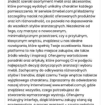
znaleźć szeroki asortyment mebli oraz akcesoriów,
które pomogą wydobyć unikalny charakter każdego
pomieszczenia. W serwisie Emebel.com.pl kładziemy
szczególny nacisk na jakość oferowanych produktów
oraz ich różnorodność, co pozwala na dopasowanie
do wszelkich stylów aranżacyjnych. Niezależnie od
tego, czy marzysz o nowoczesnym,
minimalistycznym przestrzeni, czy o przytulnym,
klasycznym wnętrzu, znajdziesz u nas idealne
rozwiązania, które spełnią Twoje oczekiwania. Nasza
platforma to nie tylko miejsce zakupów, ale także
źródło wiedzy i inspiracji. Oferujemy wartościowe
poradniki oraz artykuły, które pomogą Ci w podjęciu
najlepszych decyzji dotyczących aranżacji i wyboru
mebli. Zachęcamy do odkrywania różnorodnych
stylów i trendów, dzięki czemu Twoje wnętrze nabierze
wyjątkowego charakteru. Zapraszamy do odwiedzenia
naszej strony internetowej www.emebel.com.pl, gdzie
znajdziesz wszystko, czego potrzebujesz do
stworzenia wymarzonego wystroju. Oferujemy
intuicyjny interfejs, dzięki któremu zakupy staną się
przyjemnością, a proces aranżacji – czystą radością.