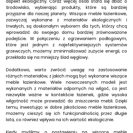
aspekt ekologiczny. Coraz więcej osób stara się dbać o
środowisko, wybierając produkty, które są bardziej
przyjazne dla naszej planety. Wiszące meble łazienkowe,
zazwyczaj wykonane z materiałów ekologicznych i
trwałych, są doskonałym wyborem dla tych, którzy chcą
wprowadzić do swojego domu bardziej zrównoważone
podejście. W połączeniu z ogrzewaniem podłogowym,
które jest jednym z najefektywniejszych systemów
grzewczych, możemy zminimalizować zużycie energii, co
przekłada się na mniejszy ślad węglowy.
Dodatkowo, warto zwrócić uwagę na zastosowanie
różnych materiałów, z jakich mogą być wykonane wiszące
meble łazienkowe. Wiele nowoczesnych modeli jest
wykonanych z materiałów odpornych na wilgoć, co jest
niezwykle ważne w kontekście łazienek, gdzie wysoka
wilgotność może prowadzić do zniszczenia mebli. Dzięki
temu, inwestując w dobre jakościowo meble łazienkowe,
możemy cieszyć się ich funkcjonalnością przez długie
lata, co również wpływa na ich wartość ekologicznie.
Kiedy myślimy o postawieniu na wiszące meble