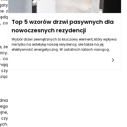
gaty
ne z
będą
Top 5 wzorów drzwi pasywnych dla
, co
nowoczesnych rezydencji
Wybór drzwi zewnętrznych to kluczowy element, który wpływa
nie tylko na estetykę naszej rezydencji, ale także na jej
, że
efektywność energetyczną. W ostatnich latach rosnącą
ocy.
popularnością cieszą się drzwi pasywne, które
, co
charakteryzują się doskonałymi parametrami izolacyjnymi i
mają
przeciwpożarowymi. Produkty polskiego producenta drzwi
zewnętrznych ELPrema Premium wyróżniają się nie tylko
 czy
nowoczesnym wzornictwem, ale również wysoką jakością
sząc
wykonania. Warto przyjrzeć się pięciu najpopularniejszym
wzorom drzwi pasywnych, które idealnie wkomponują się w
nowoczesne rezydencje, łącząc funkcjonalność z elegancją.
dnia
wego
jne,
 czy
ych.