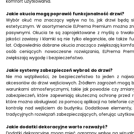
komfort użytkowania.
Jakie okucia mogą poprawić funkcjonalność drzwi?
Wybór okuć ma znaczący wpływ na to, jak drzwi będą si
estetycznym. W asortymencie ELPrema Premium można znale
pasywnymi. Okucia te są zaprojektowane z myślą o trwałośc
jakości zawiasy i klamki są nie tylko eleganckie, ale także 
lat. Odpowiednio dobrane okucia znacząco zwiększają komfor
osób ceniących nowoczesne rozwiązania, ELPrema Premi
zwiększają wygodę i bezpieczeństwo.
Jakie systemy zabezpieczeń wybrać do drzwi?
Nie ma wątpliwości, że bezpieczeństwo to jeden z najwa
akcesoriów do drzwi wejściowych. Źródłem zagrożeń mogą być
warunkami atmosferycznymi, takie jak powodzie czy zmi
zabezpieczeń, które zapewniają skuteczną ochronę przed r
które można obsługiwać za pomocą aplikacji na telefonie
kontrolę nad wejściem do budynku. Dodatkowe elementy, t
tradycyjnych rozwiązań zabezpieczających, oferując użytkow
Jakie dodatki dekoracyjne warto rozważyć?
Dodatki dekoracyjne mogą mieć ogromny wpływ na wizualny 