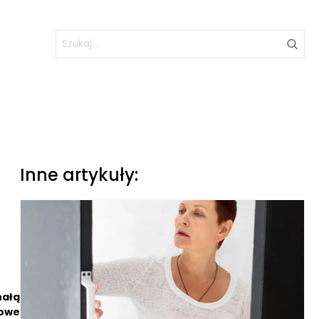
Inne artykuły:
nałą
zowe