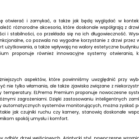
ę otwierać i zamykać, a także jak będą wyglądać w kontek
źć różnorodne akcesoria, które doskonale współgrają z drzw
i i stabilności, co przekłada się na ich długowieczność. Wyso
funkcjonalne, co pozwala na wygodne korzystanie z drzwi przez w
t użytkowania, a także wpływają na walory estetyczne budynku.
um proponuje również innowacyjne systemy otwierania, k
żniejszych aspektów, które powinniśmy uwzględnić przy wyb
 nie tylko włamania, ale także zjawiska związane z niekorzyst
any temperatury. ELPrema Premium proponuje nowoczesne sys
óżnymi zagrożeniami. Dzięki zastosowaniu inteligentnych zam
 czy automatycznych systemów monitorujących, można zyskać p
akie jak czujniki ruchu czy kamery, stanowią doskonałe wspa
nikom spokój umysłu i komfort.
odbiór drzwi wejściowych. Azjatycki styl, nowoczesne wzorni