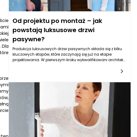
Od projektu po montaż – jak
ście
iami
powstają luksusowe drzwi
kiej
pasywne?
iele
 Dla
Produkcja luksusowych drzwi pasywnych składa się z kilku
tóre
kluczowych etapów, które zaczynają się już na etapie
projektowania. W pierwszym kroku wykwalifikowani architekci
i projektanci opracowują koncepcję drzwi, biorąc pod uwagę
zarówno estetykę, jak i funkcjonalność. W przypadku
polskiego producenta drzwi zewnętrznych EL PREMA Premium
orze
projekt opiera się na najnowszych trendach w budownictwie
nymi
pasywnym, które wymagają zastosowania
temy
najnowocześniejszych technologii, takich jak wysokiej klasy
ków,
izolacja termiczna, szczelność oraz użycie trwałych i
ełną
ekologicznych materiałów. Następnie, po zatwierdzeniu
projektu, przystępuje się do wyboru surowców, które będą
rcie
użyte do produkcji.
ctwo