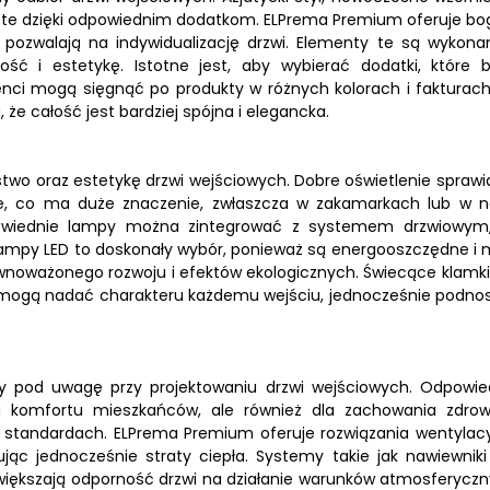
ięte dzięki odpowiednim dodatkom. ELPrema Premium oferuje bo
 pozwalają na indywidualizację drzwi. Elementy te są wykona
ość i estetykę. Istotne jest, aby wybierać dodatki, które 
enci mogą sięgnąć po produkty w różnych kolorach i fakturach
że całość jest bardziej spójna i elegancka.
o oraz estetykę drzwi wejściowych. Dobre oświetlenie sprawia
zne, co ma duże znaczenie, zwłaszcza w zakamarkach lub w n
powiednie lampy można zintegrować z systemem drzwiowym
ampy LED to doskonały wybór, ponieważ są energooszczędne i 
ównoważonego rozwoju i efektów ekologicznych. Świecące klamki
re mogą nadać charakteru każdemu wejściu, jednocześnie podno
ny pod uwagę przy projektowaniu drzwi wejściowych. Odpowie
la komfortu mieszkańców, ale również dla zachowania zdro
h standardach. ELPrema Premium oferuje rozwiązania wentylacy
jąc jednocześnie straty ciepła. Systemy takie jak nawiewniki
zwiększają odporność drzwi na działanie warunków atmosferyczn