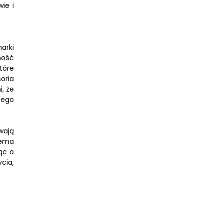
ie i
arki
ność
tóre
oria
, że
nego
wają
rema
ąc o
cia,