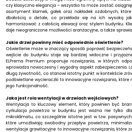
czy klasyczna elegancja – wszystko to może zostać osiągn
asortyment klamek, gałek oraz nakładek ozdobnych, które
dbałością o detale, co przekłada się na ich wysoką jak
harmonizować z całością elewacji oraz stylem budynku. Kli
daje nieograniczone możliwości aranżacyjne, a także sprawia, 
Jakie drzwi powinny mieć odpowiednie oświetlenie?
Oświetlenie może w znaczący sposób poprawić bezpieczeństw
wejście do budynku staje się bardziej widoczne i przyja
ELPrema Premium proponuje rozwiązania, w których od
wprowadza nowoczesny i wygodny aspekt zabezpieczenia. L
długą żywotność, co stanowi istotny punkt w kontekście zr
podświetlane wycieraczki to innowacyjne rozwiązania, któ
jego funkcjonalność.
Jaka jest rola wentylacji w drzwiach wejściowych?
Wentylacja to kluczowy element, który powinien być bra
cyrkulacja powietrza w budynku jest ważna nie tylko d
mikroklimatu, co szczególnie istotne jest w tzw. pasywnyc
które umożliwiają swobodny przepływ powietrza, minimalizu
wentylacje grawitacyjne to innowacyjne rozwiązania, które 