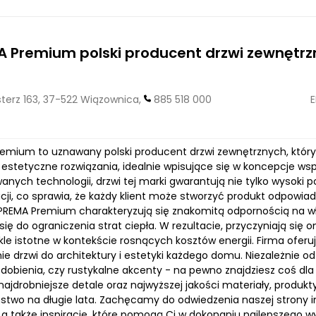
A Premium polski producent drzwi zewnętr
erz 163, 37-522 Wiązownica,
885 518 000
E
remium to uznawany polski producent drzwi zewnętrznych, który
z estetyczne rozwiązania, idealnie wpisujące się w koncepcje 
nych technologii, drzwi tej marki gwarantują nie tylko wysoki 
acji, co sprawia, że każdy klient może stworzyć produkt odpowi
PREMA Premium charakteryzują się znakomitą odpornością na wł
się do ograniczenia strat ciepła. W rezultacie, przyczyniają s
kle istotne w kontekście rosnących kosztów energii. Firma oferu
e drzwi do architektury i estetyki każdego domu. Niezależnie o
dobienia, czy rustykalne akcenty - na pewno znajdziesz coś dla 
najdrobniejsze detale oraz najwyższej jakości materiały, produkty
stwo na długie lata. Zachęcamy do odwiedzenia naszej strony i
 a także inspiracje, które pomogą Ci w dokonaniu najlepszego 