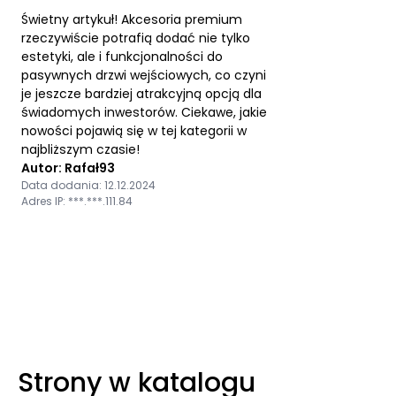
Świetny artykuł! Akcesoria premium
rzeczywiście potrafią dodać nie tylko
estetyki, ale i funkcjonalności do
pasywnych drzwi wejściowych, co czyni
je jeszcze bardziej atrakcyjną opcją dla
świadomych inwestorów. Ciekawe, jakie
nowości pojawią się w tej kategorii w
najbliższym czasie!
Autor: Rafał93
Data dodania: 12.12.2024
Adres IP: ***.***.111.84
Strony w katalogu