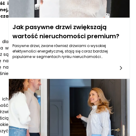
ść i
nej,
rcza
Jak pasywne drzwi zwiększają
wartość nieruchomości premium?
 dla
Pasywne drzwi, zwane również drzwiami o wysokiej
ja w
efektywności energetycznej, stają się coraz bardziej
ż są
popularne w segmentach rynku nieruchomości
ę na
premium. Ich kluczowym atutem jest zdolność do
ę na
minimalizacji strat ciepła, co wpływa nie tylko na komfort
śnie
mieszkańców, ale również na długoletnie oszczędności oraz
ekologiczną odpowiedzialność. W obliczu rosnącej troski o
środowisko naturalne, a także coraz bardziej restrykcyjnych
norm dotyczących energooszczędności, inwestycja w
pasywne drzwi staje się bardziej atrakcyjna, a co za tym
 ich
idzie, zwiększa wartość nieruchomości. Przykładem
ność
doskonałej jakości pasywnych drzwi zewnętrznych są
rzwi
produkty polskiego producenta ELPrema Premium, które łączą
nowoczesny design z ekologiczną funkcjonalnością.
ścią
okie
szyć