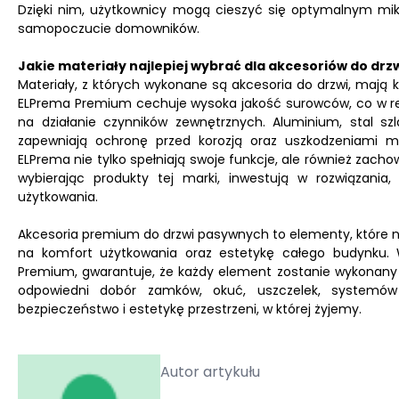
Dzięki nim, użytkownicy mogą cieszyć się optymalnym mik
samopoczucie domowników.
Jakie materiały najlepiej wybrać dla akcesoriów do drz
Materiały, z których wykonane są akcesoria do drzwi, mają 
ELPrema Premium cechuje wysoka jakość surowców, co w re
na działanie czynników zewnętrznych. Aluminium, stal s
zapewniają ochronę przed korozją oraz uszkodzeniami me
ELPrema nie tylko spełniają swoje funkcje, ale również zacho
wybierając produkty tej marki, inwestują w rozwiązani
użytkowania.
Akcesoria premium do drzwi pasywnych to elementy, które ni
na komfort użytkowania oraz estetykę całego budynku.
Premium, gwarantuje, że każdy element zostanie wykonany z
odpowiedni dobór zamków, okuć, uszczelek, systemów 
bezpieczeństwo i estetykę przestrzeni, w której żyjemy.
Autor artykułu