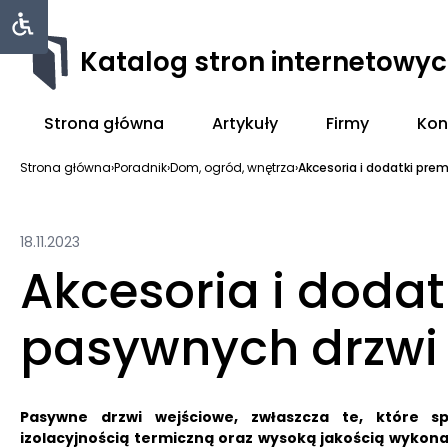
Katalog stron internetowy
Strona główna
Artykuły
Firmy
Kon
Strona główna
›
Poradnik
›
Dom, ogród, wnętrza
›
Akcesoria i dodatki pre
18.11.2023
Akcesoria i doda
pasywnych drzwi
Pasywne drzwi wejściowe, zwłaszcza te, które s
izolacyjnością termiczną oraz wysoką jakością wykona