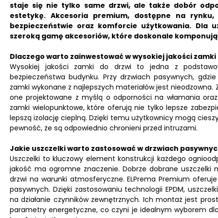
staje się nie tylko same drzwi, ale także dobór odp
estetykę.
Akcesoria premium, dostępne na rynku, 
bezpieczeństwie oraz komforcie użytkowania.
Dla u
szeroką gamę akcesoriów, które doskonale komponują 
Dlaczego warto zainwestować w wysokiej jakości zamki
Wysokiej jakości zamki do drzwi to jedna z podstawo
bezpieczeństwa budynku. Przy drzwiach pasywnych, gdzie i
zamki wykonane z najlepszych materiałów jest nieodzowna.
one projektowane z myślą o odporności na włamania ora
zamki wielopunktowe, które oferują nie tylko lepsze zabezpi
lepszą izolację cieplną. Dzięki temu użytkownicy mogą ci
pewność, że są odpowiednio chronieni przed intruzami.
Jakie uszczelki warto zastosować w drzwiach pasywny
Uszczelki to kluczowy element konstrukcji każdego ognio
jakość ma ogromne znaczenie. Dobrze dobrane uszczelki nie
drzwi na warunki atmosferyczne. ELPrema Premium oferuje 
pasywnych. Dzięki zastosowaniu technologii EPDM, uszczelk
na działanie czynników zewnętrznych. Ich montaż jest prosty
parametry energetyczne, co czyni je idealnym wyborem dla