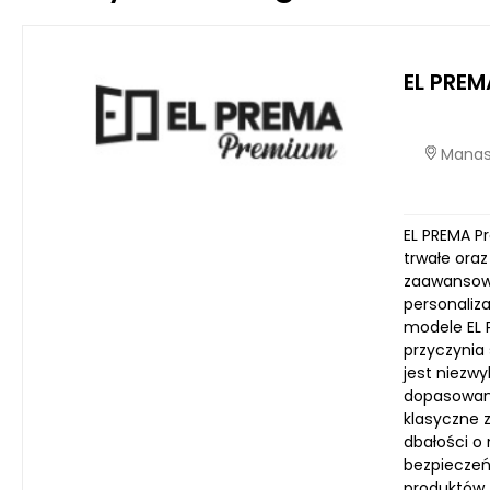
EL PREM
Manast
EL PREMA P
trwałe ora
zaawansowa
personaliz
modele EL 
przyczynia 
jest niezwy
dopasowani
klasyczne z
dbałości o 
bezpieczeń
produktów,