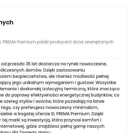
znych
L PREMA Premium polski producent drzwi zewnętrznych
 od przeszło 35 lat dostarcza na rynek nowoczesne,
współczesnych domów. Dzięki zastosowaniu
poziom bezpieczeństwa, ale również możliwość pełnej
adający jego unikalnym wymaganiom i gustowi. Wszystkie
amania i doskonałą izolacyjną termiczną, która znacząco
ię one do poprawy efektywności energetycznej budynków, co
je szereg stylów i wzorów, które pozwalają na łatwe
d tego, czy preferujesz nowoczesny minimalizm,
siebie w bogatej ofercie EL PREMA Premium. Dzięki
 tej marki są inwestycją, która przynosi komfort i
nternetowej, gdzie znajdziesz pełną gamę naszych
wyboru dla Twojego domu.