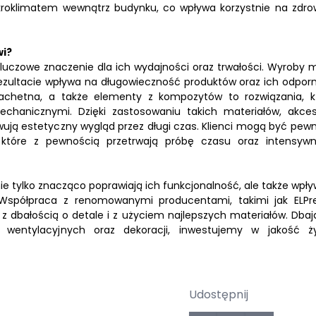
roklimatem wewnątrz budynku, co wpływa korzystnie na zdrow
wi?
kluczowe znaczenie dla ich wydajności oraz trwałości. Wyroby m
zultacie wpływa na długowieczność produktów oraz ich odpor
zlachetna, a także elementy z kompozytów to rozwiązania, k
chanicznymi. Dzięki zastosowaniu takich materiałów, akces
wują estetyczny wygląd przez długi czas. Klienci mogą być pewni
a, które z pewnością przetrwają próbę czasu oraz intensyw
e tylko znacząco poprawiają ich funkcjonalność, ale także wpły
 Współpraca z renomowanymi producentami, takimi jak ELP
 dbałością o detale i z użyciem najlepszych materiałów. Dbaj
wentylacyjnych oraz dekoracji, inwestujemy w jakość ży
Udostępnij