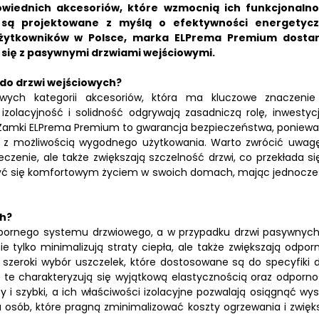
owiednich akcesoriów, które wzmocnią ich funkcjonalno
są projektowane z myślą o efektywności energetycz
żytkowników w Polsce, marka ELPrema Premium dosta
się z pasywnymi drzwiami wejściowymi.
 do drzwi wejściowych?
wych kategorii akcesoriów, która ma kluczowe znaczenie
zolacyjność i solidność odgrywają zasadniczą rolę, inwestyc
 Zamki ELPrema Premium to gwarancja bezpieczeństwa, poniewa
z z możliwością wygodnego użytkowania. Warto zwrócić uwag
eczenie, ale także zwiększają szczelność drzwi, co przekłada si
eszyć się komfortowym życiem w swoich domach, mając jednocze
ch?
odpornego systemu drzwiowego, a w przypadku drzwi pasywnych
 tylko minimalizują straty ciepła, ale także zwiększają odpor
szeroki wybór uszczelek, które dostosowane są do specyfiki d
i te charakteryzują się wyjątkową elastycznością oraz odporno
 i szybki, a ich właściwości izolacyjne pozwalają osiągnąć wys
 osób, które pragną zminimalizować koszty ogrzewania i zwięk