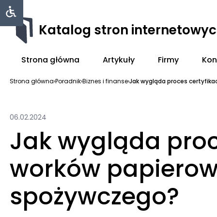
Katalog stron internetowy
Strona główna
Artykuły
Firmy
Kon
Strona główna
›
Poradnik
›
Biznes i finanse
›
Jak wygląda proces certyfikac
06.02.2024
Jak wygląda proce
worków papierow
spożywczego?