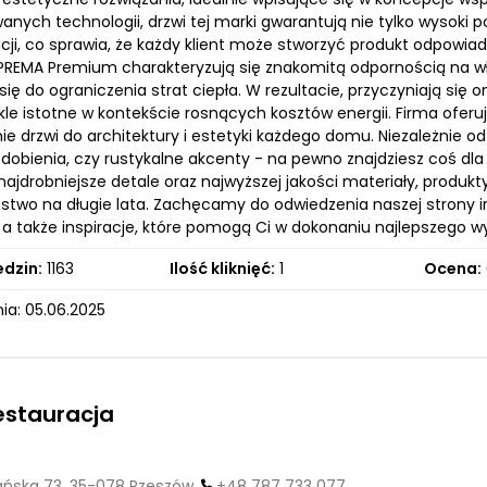
nych technologii, drzwi tej marki gwarantują nie tylko wysoki 
acji, co sprawia, że każdy klient może stworzyć produkt odpowi
PREMA Premium charakteryzują się znakomitą odpornością na wł
się do ograniczenia strat ciepła. W rezultacie, przyczyniają s
kle istotne w kontekście rosnących kosztów energii. Firma oferu
e drzwi do architektury i estetyki każdego domu. Niezależnie o
dobienia, czy rustykalne akcenty - na pewno znajdziesz coś dla 
najdrobniejsze detale oraz najwyższej jakości materiały, produkty
stwo na długie lata. Zachęcamy do odwiedzenia naszej strony i
 a także inspiracje, które pomogą Ci w dokonaniu najlepszego 
edzin:
1163
Ilość kliknięć:
1
Ocena:
ia: 05.06.2025
estauracja
ska 73, 35-078 Rzeszów,
+48 787 733 077