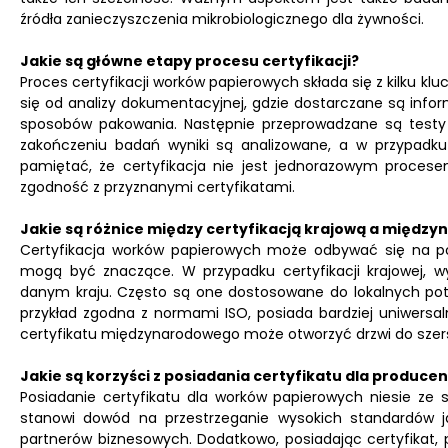
źródła zanieczyszczenia mikrobiologicznego dla żywności.
Jakie są główne etapy procesu certyfikacji?
Proces certyfikacji worków papierowych składa się z kilku k
się od analizy dokumentacyjnej, gdzie dostarczane są infor
sposobów pakowania. Następnie przeprowadzane są testy l
zakończeniu badań wyniki są analizowane, a w przypadku 
pamiętać, że certyfikacja nie jest jednorazowym procese
zgodność z przyznanymi certyfikatami.
Jakie są różnice między certyfikacją krajową a międz
Certyfikacja worków papierowych może odbywać się na p
mogą być znaczące. W przypadku certyfikacji krajowej,
danym kraju. Często są one dostosowane do lokalnych potr
przykład zgodna z normami ISO, posiada bardziej uniwersa
certyfikatu międzynarodowego może otworzyć drzwi do szersz
Jakie są korzyści z posiadania certyfikatu dla produce
Posiadanie certyfikatu dla worków papierowych niesie ze s
stanowi dowód na przestrzeganie wysokich standardów jak
partnerów biznesowych. Dodatkowo, posiadając certyfikat, 