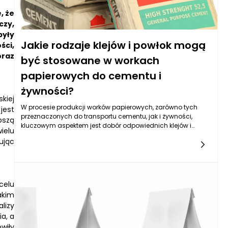
, że
czy,
były
Jakie rodzaje klejów i powłok mogą
ści,
oraz
być stosowane w workach
papierowych do cementu i
żywności?
kiej
W procesie produkcji worków papierowych, zarówno tych
jest
przeznaczonych do transportu cementu, jak i żywności,
oszą
kluczowym aspektem jest dobór odpowiednich klejów i
ielu
powłok, które zapewnią nie tylko ich funkcjonalność, ale także
ując
bezpieczeństwo użytkowania. Kleje stosowane w workach
papierowych można podzielić na kilka kategorii, w zależności
od zastosowania oraz wymagań end-usera. W przypadku
worków papierowych do żywności szczególnie ważne jest
stosowanie klejów spełniających normy bezpieczeństwa,
celu
które nie będą miały negatywnego wpływu na zawartość
akim
worków. W związku z tym stosowane są kleje na bazie wody,
lizy
które są uznawane za bezpieczne dla zdrowia. Dodatkowo,
a, a
ich właściwości umożliwiają uzyskanie mocnego i trwałego
wiły
połączenia, co ma kluczowe znaczenie w kontekście