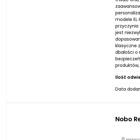
zaawansowa
personaliz
modele EL 
przyczynia 
jest niezwy
dopasowani
klasyczne z
dbałości o 
bezpieczeń
produktów,
Ilość odwi
Data dodan
Nobo R
Hetmań