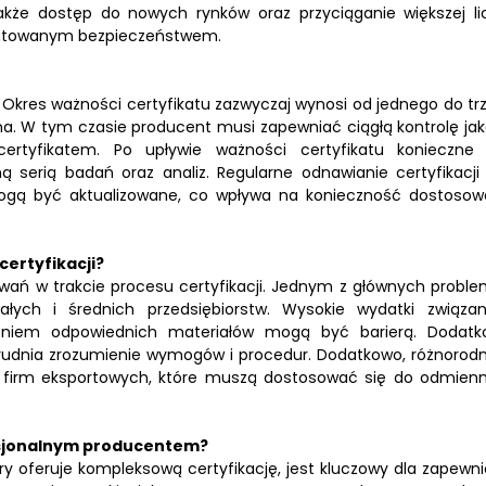
także dostęp do nowych rynków oraz przyciąganie większej li
mentowanym bezpieczeństwem.
 Okres ważności certyfikatu zazwyczaj wynosi od jednego do tr
rma. W tym czasie producent musi zapewniać ciągłą kontrolę jak
tyfikatem. Po upływie ważności certyfikatu konieczne 
 serią badań oraz analiz. Regularne odnawianie certyfikacji 
mogą być aktualizowane, co wpływa na konieczność dostosow
ertyfikacji?
ań w trakcie procesu certyfikacji. Jednym z głównych probl
ych i średnich przedsiębiorstw. Wysokie wydatki związa
eniem odpowiednich materiałów mogą być barierą. Dodatk
trudnia zrozumienie wymogów i procedur. Dodatkowo, różnorod
a firm eksportowych, które muszą dostosować się do odmien
esjonalnym producentem?
 oferuje kompleksową certyfikację, jest kluczowy dla zapewni