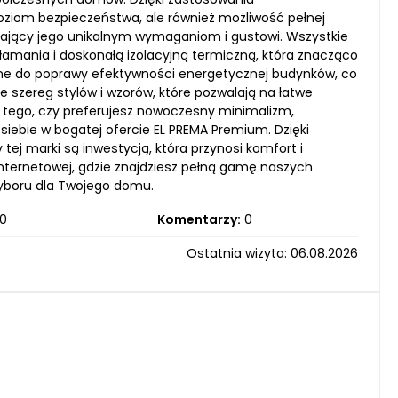
poziom bezpieczeństwa, ale również możliwość pełnej
adający jego unikalnym wymaganiom i gustowi. Wszystkie
amania i doskonałą izolacyjną termiczną, która znacząco
ię one do poprawy efektywności energetycznej budynków, co
je szereg stylów i wzorów, które pozwalają na łatwe
d tego, czy preferujesz nowoczesny minimalizm,
siebie w bogatej ofercie EL PREMA Premium. Dzięki
 tej marki są inwestycją, która przynosi komfort i
nternetowej, gdzie znajdziesz pełną gamę naszych
wyboru dla Twojego domu.
0
Komentarzy:
0
Ostatnia wizyta: 06.08.2026