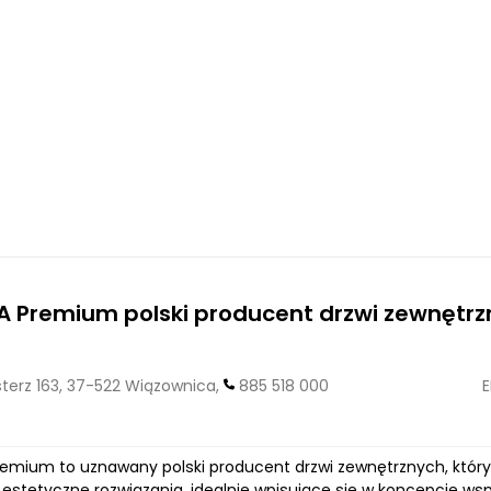
A Premium polski producent drzwi zewnętr
erz 163, 37-522 Wiązownica,
885 518 000
E
remium to uznawany polski producent drzwi zewnętrznych, który
z estetyczne rozwiązania, idealnie wpisujące się w koncepcje 