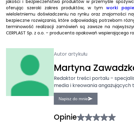
jakości i bezpieczeństwa produktów w przemyśle spożywcz
oferując szeroki zakres produktów, w tym
worki papi
wieloletniemu doświadczeniu na rynku oraz znajomości najn
bezpieczne rozwiązania, które odpowiadają potrzebom różn
terminowość realizacji zamówień są zawsze na najwyższ
CERPLAST Sp. z o.o. – producenta opakowań wspierającego r
Autor artykułu
Martyna Zawadzk
Redaktor treści portalu – specjalis
media i kreowania angażujących t
Napisz do mnie
Opinie