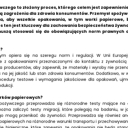
czego to złożony proces, którego celem jest zapewnienie
ą zagrożenia dla zdrowia konsumentów. Przemysł spożyw
a, aby wszelkie opakowania, w tym worki papierowe, 
 ten jest kluczowy dla zachowania bezpieczeństwa żywno
 muszą stosować się do obowiązujących norm prawnych 
h?
m opiera się na szeregu norm i regulacji. W Unii Europejs
z opakowaniami przeznaczonymi do kontaktu z żywnością 
a producentów, aby zapewnili, że materiały i wyroby nie przen
ć na jej jakość lub stan zdrowia konsumentów. Dodatkowo, w w
procedury testowe i wymagania jakościowe dla opakowań, ujm
dukcji.
worków papierowych?
 spożywczego przeprowadza się różnorodne testy mające na 
ożna zaliczyć testy migracji, które polegają na badaniu, w j
o mogą przenikać do żywności. Przeprowadza się również ana
apierowych na różnorodne warunki transportu i przechowywani
e higieniczne, które zapewnia, że opakowania nie będą stano