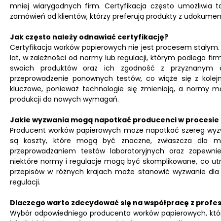
mniej wiarygodnych firm. Certyfikacja często umożliwia 
zamówień od klientów, którzy preferują produkty z udoku
Jak często należy odnawiać certyfikację?
Certyfikacja worków papierowych nie jest procesem stałym.
lat, w zależności od normy lub regulacji, którym podlega fi
swoich produktów oraz ich zgodność z przyznanym cer
przeprowadzenie ponownych testów, co wiąże się z kolejną
kluczowe, ponieważ technologie się zmieniają, a normy 
produkcji do nowych wymagań.
Jakie wyzwania mogą napotkać producenci w procesie c
Producent worków papierowych może napotkać szereg wyzw
są koszty, które mogą być znaczne, zwłaszcza dla mał
przeprowadzaniem testów laboratoryjnych oraz zapewni
niektóre normy i regulacje mogą być skomplikowane, co u
przepisów w różnych krajach może stanowić wyzwanie dl
regulacji.
Dlaczego warto zdecydować się na współpracę z prof
Wybór odpowiedniego producenta worków papierowych, który