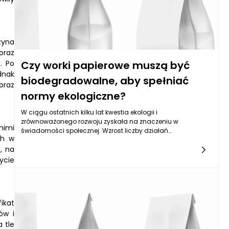
transportu i przechowywania produktów spożywczych w
workach papierowych.
zyna
oraz
. Po
Czy worki papierowe muszą być
dnak
biodegradowalne, aby spełniać
oraz
normy ekologiczne?
W ciągu ostatnich kilku lat kwestia ekologii i
zrównoważonego rozwoju zyskała na znaczeniu w
nimi
świadomości społecznej. Wzrost liczby działań
ch w
proekologicznych oraz rosnąca liczba organizacji
, na
zwracających uwagę na negatywny wpływ plastikowych
opakowań sprawiły, że worki papierowe stały się popularnym
ycie
zamiennikiem dla ich plastikowych odpowiedników. Nie jest
.
zaskoczeniem, że w kontekście ekologicznych standardów
pojawia się pytanie o to, czy worki papierowe muszą być
biodegradowalne, aby mogły w pełni spełniać normy
ikat
ekologiczne. Odpowiedź na to pytanie jest złożona i zależy od
ów i
wielu czynników, które warto szczegółowo omówić.
 tle