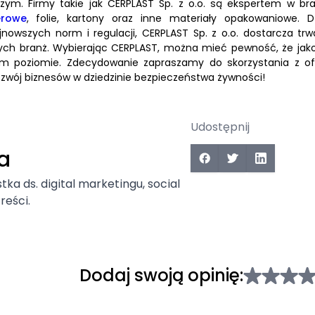
ym. Firmy takie jak CERPLAST Sp. z o.o. są ekspertem w bra
erowe
, folie, kartony oraz inne materiały opakowaniowe. Dz
owszych norm i regulacji, CERPLAST Sp. z o.o. dostarcza trwa
ych branż. Wybierając CERPLAST, można mieć pewność, że jako
ym poziomie. Zdecydowanie zapraszamy do skorzystania z of
ozwój biznesów w dziedzinie bezpieczeństwa żywności!
Udostępnij
a
tka ds. digital marketingu, social
reści.
Dodaj swoją opinię: