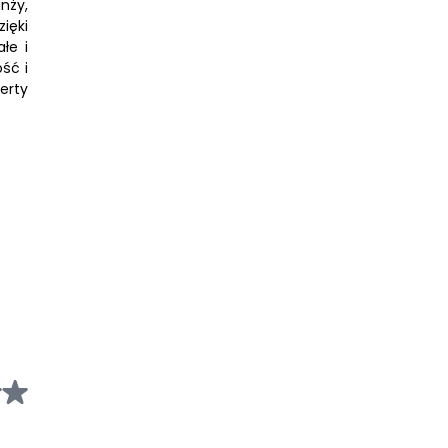
nży,
migrować do żywności i powodować szkodliwe skutki dla
ięki
zdrowia konsumentów.
łe i
ść i
erty