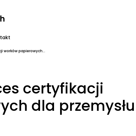
ch
takt
ji worków papierowych...
s certyfikacji
ych dla przemysłu