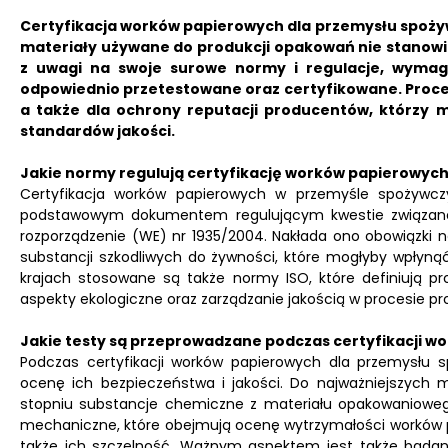
Certyfikacja worków papierowych dla przemysłu spożyw
materiały używane do produkcji opakowań nie stanowi
z uwagi na swoje surowe normy i regulacje, wymag
odpowiednio przetestowane oraz certyfikowane. Proces
a także dla ochrony reputacji producentów, którzy
standardów jakości.
Jakie normy regulują certyfikację worków papierowyc
Certyfikacja worków papierowych w przemyśle spożywczy
podstawowym dokumentem regulującym kwestie związane 
rozporządzenie (WE) nr 1935/2004. Nakłada ono obowiązki n
substancji szkodliwych do żywności, które mogłyby wpłyną
krajach stosowane są także normy ISO, które definiują 
aspekty ekologiczne oraz zarządzanie jakością w procesie pro
Jakie testy są przeprowadzane podczas certyfikacji 
Podczas certyfikacji worków papierowych dla przemysłu
ocenę ich bezpieczeństwa i jakości. Do najważniejszych m
stopniu substancje chemiczne z materiału opakowanioweg
mechaniczne, które obejmują ocenę wytrzymałości worków p
także ich szczelność. Ważnym aspektem jest także badani