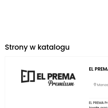
Strony w katalogu
EL PREM
Manast
EL PREMA P
trwałe ora