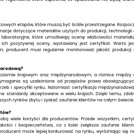
luczowych etapów, które muszą być ściśle przestrzegane. Rozpoc
macje dotyczące materiałów użytych do produkcji, technologii 
aboratoryjne, które umożliwiają ocenę właściwości materiału
ich pozytywnej oceny, wystawiany jest certyfikat. Warto je
m; producent musi regularnie monitorować jakość produkcji 
ynarodową?
oziomie krajowym oraz międzynarodowym, a różnice między 
 wymagania są uzależnione od przepisów prawa obowiązujący
zeb i specyfiki rynku. Natomiast certyfikacja międzynarodowa
lne standardy akceptowane w wielu krajach. Dzięki temu, zdob
ych rynków zbytu i zyskać zaufanie klientów na całym świecie
ntów?
obą wiele korzyści dla producentów. Przede wszystkim, certyf
ości i bezpieczeństwa, co z kolei zwiększa zaufanie klient
producent może lepiej konkurować na rynku, wyróżniając się na