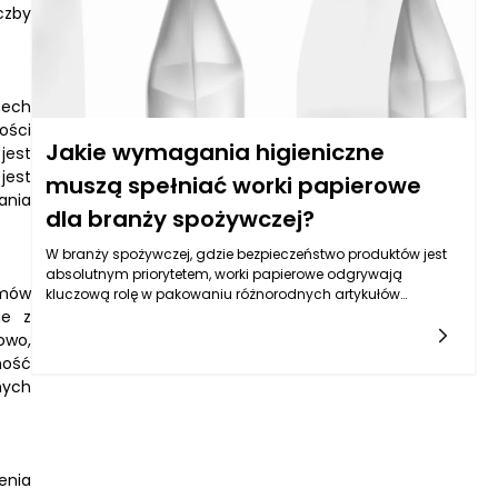
czby
zech
ości
Jakie wymagania higieniczne
jest
jest
muszą spełniać worki papierowe
ania
dla branży spożywczej?
W branży spożywczej, gdzie bezpieczeństwo produktów jest
absolutnym priorytetem, worki papierowe odgrywają
emów
kluczową rolę w pakowaniu różnorodnych artykułów
spożywczych. W celu zapewnienia ich użyteczności, muszą
ne z
one spełniać szereg rygorystycznych wymagań
owo,
higienicznych, które są ściśle regulowane zarówno przez
ność
przepisy prawne, jak i standardy jakościowe. Na etapie
nych
produkcji worków papierowych niezwykle istotne jest, aby
wszystkie materiały wykorzystywane do ich wytwarzania były
zgodne z normami dotyczącymi bezpieczeństwa żywności.
Oznacza to, że papier oraz wszelkie dodatki stosowane w
procesie produkcyjnym nie mogą zawierać substancji
enia
chemicznych ani toksycznych związków, które mogłyby