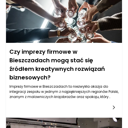
Czy imprezy firmowe w
Bieszczadach mogą stać się
źródłem kreatywnych rozwiązań
biznesowych?
Imprezy firmowe w Bieszczadach to niezwykła okazja do
integracji zespołu w jednym z najpiękniejszych regionów Polski,
znanym z malowniczych krajobrazów oraz spokoju, który
sprzyja twórczemu myśleniu. Te wyjątkowe scenerie potrafią
zainspirować pracowników do generowania nowych
pomysłów, rozwiązań a także świeżego spojrzenia na
codzienne wyzwania zawodowe. Wyjazdy w góry dostarczają
również idealnych warunków do budowania relacji i
zacieśniania więzi interpersonalnych, co z kolei wpływa na