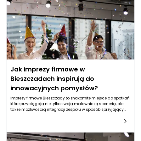
atmosferę w pracy i otwartość ludzi na innowacyjne pomysły.
Jak imprezy firmowe w
Bieszczadach inspirują do
innowacyjnych pomysłów?
Imprezy firmowe Bieszczady to znakomite miejsce do spotkań,
które przyciągają nie tylko swoją malowniczą scenerią, ale
także możliwością integracji zespołu w sposób sprzyjający
kreatywności. Otoczenie gór, lasów i jezior ma ogromny wpływ
na nastrój pracowników, a zmiana otoczenia ze szkodliwego
miejskiego zgiełku na spokojniejsze, naturalne krajobrazy
sprzyja odprężeniu umysłu. Może to prowadzić do lepszej
współpracy, wytwarzania nowatorskich pomysłów oraz