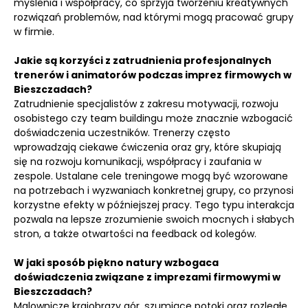
myślenia i współpracy, co sprzyja tworzeniu kreatywnych
rozwiązań problemów, nad którymi mogą pracować grupy
w firmie.
Jakie są korzyści z zatrudnienia profesjonalnych
trenerów i animatorów podczas imprez firmowych w
Bieszczadach?
Zatrudnienie specjalistów z zakresu motywacji, rozwoju
osobistego czy team buildingu może znacznie wzbogacić
doświadczenia uczestników. Trenerzy często
wprowadzają ciekawe ćwiczenia oraz gry, które skupiają
się na rozwoju komunikacji, współpracy i zaufania w
zespole. Ustalane cele treningowe mogą być wzorowane
na potrzebach i wyzwaniach konkretnej grupy, co przynosi
korzystne efekty w późniejszej pracy. Tego typu interakcja
pozwala na lepsze zrozumienie swoich mocnych i słabych
stron, a także otwartości na feedback od kolegów.
W jaki sposób piękno natury wzbogaca
doświadczenia związane z imprezami firmowymi w
Bieszczadach?
Malownicze krajobrazy gór, szumiące potoki oraz rozległe