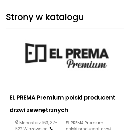
formalnych i inspirujących okolicznościach, a Bieszczady, ze
swoimi urokliwymi widokami oraz spokojem, stanowią idealne
Strony w katalogu
miejsce do stymulowania innowacyjności.
EL PREMA Premium polski producent
drzwi zewnętrznych
Manasterz 163, 37-
EL PREMA Premium
522 Wiązownica,
polski producent drzwi