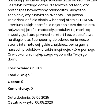
pozwalają na łatwe dopasowanie drzwi do architektury
i estetyki każdego domu. Niezależnie od tego, czy
preferujesz nowoczesny minimalizm, klasyczne
zdobienia, czy rustykalne akcenty - na pewno
znajdziesz coś dla siebie w bogatej ofercie EL PREMA
Premium. Dzięki dbałości o najdrobniejsze detale oraz
najwyższej jakości materiały, produkty tej marki są
inwestycją, która przynosi komfort i bezpieczeństwo
na długie lata. Zachęcamy do odwiedzenia naszej
strony internetowej, gdzie znajdziesz pełną gamę
naszych produktów, a także inspiracje, które pomogą
Ci w dokonaniu najlepszego wyboru dla Twojego
domu.
Ilość odwiedzin:
1163
Ilość kliknięć:
1
Ocena:
0
Komentarzy:
0
Data dodania: 05.06.2025
Ostatnia wizyta: 06.08.2026