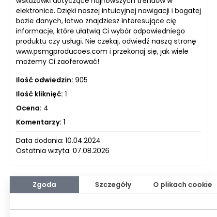
wskazówki dotyczące najnowszych trendów w
elektronice. Dzięki naszej intuicyjnej nawigacji i bogatej
bazie danych, łatwo znajdziesz interesujące cię
informacje, które ułatwią Ci wybór odpowiedniego
produktu czy usługi. Nie czekaj, odwiedź naszą stronę
www.psmgproducoes.com i przekonaj się, jak wiele
możemy Ci zaoferować!
Ilość odwiedzin:
905
Ilość kliknięć:
1
Ocena:
4
Komentarzy:
1
Data dodania: 10.04.2024
Ostatnia wizyta: 07.08.2026
Zgoda
Szczegóły
O plikach cookie