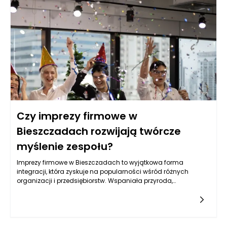
skupienia, które nie miało miejsce w codziennych biurowych
warunkach. Zbierając się w tym malowniczym regionie, zespół
ma szansę na znaczące odświeżenie, a zmiana perspektywy
może skutkować zaskakującymi i innowacyjnymi
rozwiązaniami.
Czy imprezy firmowe w
Bieszczadach rozwijają twórcze
myślenie zespołu?
Imprezy firmowe w Bieszczadach to wyjątkowa forma
integracji, która zyskuje na popularności wśród różnych
organizacji i przedsiębiorstw. Wspaniała przyroda,
malownicze krajobrazy oraz wyjątkowy klimat regionu stają
się idealnym tłem dla kreatywnych działań, które nie tylko
integrują pracowników, ale też znacząco wpływają na rozwój
ich twórczego myślenia. Przełomowe pomysły i nieszablonowe
rozwiązania są często wynikiem pracy zespołowej w mniej