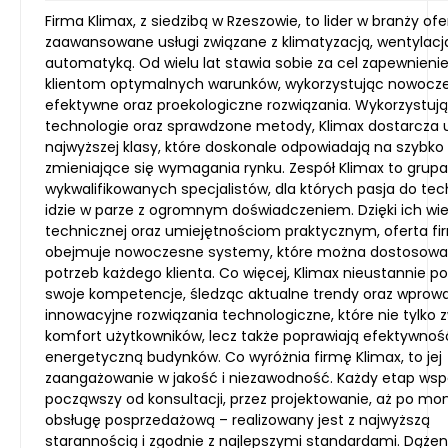
Firma Klimax, z siedzibą w Rzeszowie, to lider w branży ofe
zaawansowane usługi związane z klimatyzacją, wentylacj
automatyką. Od wielu lat stawia sobie za cel zapewnieni
klientom optymalnych warunków, wykorzystując nowocz
efektywne oraz proekologiczne rozwiązania. Wykorzystuj
technologie oraz sprawdzone metody, Klimax dostarcza u
najwyższej klasy, które doskonale odpowiadają na szybko
zmieniające się wymagania rynku. Zespół Klimax to grupa
wykwalifikowanych specjalistów, dla których pasja do tec
idzie w parze z ogromnym doświadczeniem. Dzięki ich wi
technicznej oraz umiejętnościom praktycznym, oferta fi
obejmuje nowoczesne systemy, które można dostosowa
potrzeb każdego klienta. Co więcej, Klimax nieustannie p
swoje kompetencje, śledząc aktualne trendy oraz wprow
innowacyjne rozwiązania technologiczne, które nie tylko 
komfort użytkowników, lecz także poprawiają efektywnoś
energetyczną budynków. Co wyróżnia firmę Klimax, to jej
zaangażowanie w jakość i niezawodność. Każdy etap wsp
począwszy od konsultacji, przez projektowanie, aż po mo
obsługę posprzedażową – realizowany jest z najwyższą
starannością i zgodnie z najlepszymi standardami. Dążen