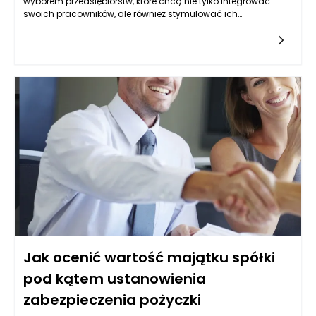
wyborem przedsiębiorstw, które chcą nie tylko integrować
swoich pracowników, ale również stymulować ich
kreatywność. Malownicze góry, spokój i brak miejskiego
pośpiechu sprzyjają temu, by uczestnicy wyjazdu oderwali się
od rutynowych zadań i spojrzeli na problemy z nowej
perspektywy. Psychologowie podkreślają, że zmiana otoczenia
wpływa na zdolność do generowania innowacyjnych
pomysłów, a naturalne krajobrazy Bieszczad są doskonałym
bodźcem dla twórczego myślenia. Właśnie dlatego tak wielu
menedżerów decyduje się na organizację integracji w górach,
aby pobudzić w zespołach energię, którą później można
wykorzystać w codziennych projektach. Efekt to nie tylko
większa motywacja, ale też otwartość na nieszablonowe
rozwiązania.
Jak ocenić wartość majątku spółki
pod kątem ustanowienia
zabezpieczenia pożyczki