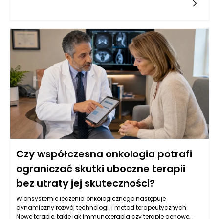
rezonans magnetyczny oraz ultrasonografia, które
umożliwiają oceny strukturalne narządów wewnętrznych.
Oprócz tego, istotną rolę odgrywają badania laboratoryjne, w
tym oznaczenia markerów nowotworowych w krwi, które mogą
wskazywać na obecność choroby. W Warszawie, dzięki
postępowi w dziedzinie genetyki, coraz częściej stosuje się
również badania molekularne, które identyfikują mutacje
genów związanych z nowotworami, co pozwala na bardziej
spersonalizowane podejście do leczenia. Kluczowe jest
zrozumienie, że wczesne wykrycie choroby zwiększa szanse na
skuteczne leczenie oraz poprawia komfort życia pacjentów.
Czy współczesna onkologia potrafi
ograniczać skutki uboczne terapii
bez utraty jej skuteczności?
W onsystemie leczenia onkologicznego następuje
dynamiczny rozwój technologii i metod terapeutycznych.
Nowe terapie, takie jak immunoterapia czy terapie genowe,