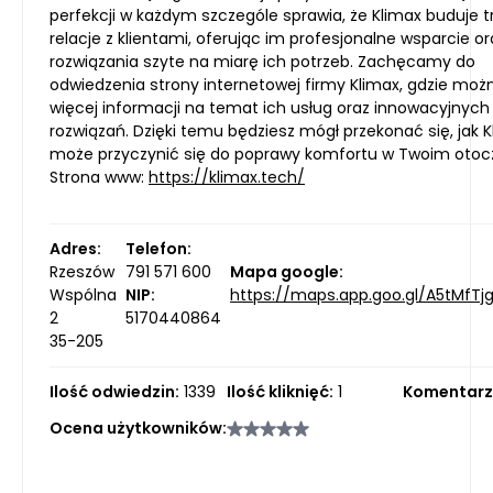
perfekcji w każdym szczególe sprawia, że Klimax buduje t
relacje z klientami, oferując im profesjonalne wsparcie or
rozwiązania szyte na miarę ich potrzeb. Zachęcamy do
odwiedzenia strony internetowej firmy Klimax, gdzie moż
więcej informacji na temat ich usług oraz innowacyjnych
rozwiązań. Dzięki temu będziesz mógł przekonać się, jak 
może przyczynić się do poprawy komfortu w Twoim otocz
Strona www:
https://klimax.tech/
Adres:
Telefon:
Rzeszów
791 571 600
Mapa google:
Wspólna
NIP:
https://maps.app.goo.gl/A5tMfTj
2
5170440864
35-205
Ilość odwiedzin:
1339
Ilość kliknięć:
1
Komentarz
Ocena użytkowników: