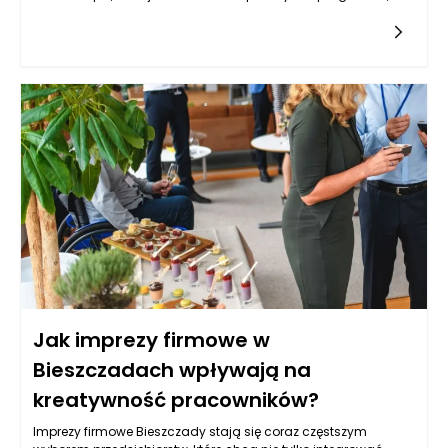
oferują pacjentom z nowotworami nowe możliwości, które
mogą przyczynić się do ograniczenia skutków ubocznych. Te
nowoczesne metody działają na zasadzie wspierania
naturalnych mechanizmów obronnych organizmu lub
modyfikacji genetycznych komórek nowotworowych, co w
efekcie może zmniejszać potrzebę stosowania tradycyjnych
terapii, takich jak chemioterapia. Decyzje podejmowane w
kontekście onkologii w Warszawie często uwzględniają
możliwości podejścia do leczenia, które są bardziej precyzyjne
i zindywidualizowane. Dzięki temu leczenie onkologiczne w
Warszawie staje się bardziej skuteczne, a zarazem mniej
obciążające dla pacjentów. Rozwój wiedzy oraz innowacyjne
podejścia są kluczowe w walce z nowotworami, co pomaga
osiągać lepsze wyniki terapeutyczne przy mniejszych
skutkach ubocznych.
Jak imprezy firmowe w
Bieszczadach wpływają na
kreatywność pracowników?
Imprezy firmowe Bieszczady stają się coraz częstszym