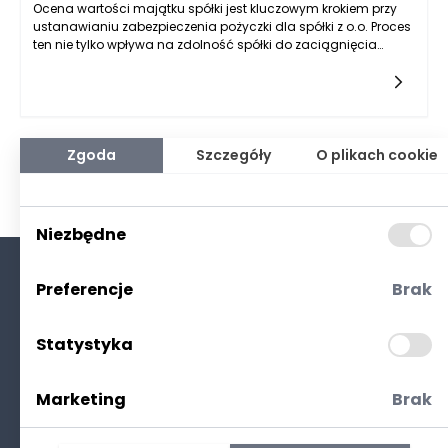
Ocena wartości majątku spółki jest kluczowym krokiem przy
ustanawianiu zabezpieczenia pożyczki dla spółki z o.o. Proces
ten nie tylko wpływa na zdolność spółki do zaciągnięcia
finansowania, ale także na zabezpieczenie interesów
pożyczkodawcy, który chce mieć pewność, że pożyczka
będzie spłacona. Wartość majątku można ocenić na wiele
sposobów, w tym przez analizę bilansu, aktywów i pasywów, a
także przez oszacowanie wartości rynkowej tych aktywów.
Spółki z o.o. często korzystają z pożyczek w celu rozwoju
Zgoda
Szczegóły
O plikach cookie
działalności, realizacji projektów inwestycyjnych czy w
codziennej działalności operacyjnej. Dlatego kluczowe jest,
aby dokładnie zrozumieć, co składa się na wartość majątku
oraz jakie czynniki wpływają na jego wycenę.
Niezbędne
Preferencje
Brak
O nas
Kontakt
Statystyka
Polityka prywatności
(RODO. Cookies)
Marketing
Brak