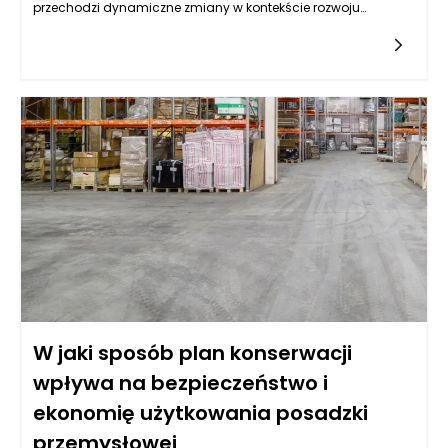
przechodzi dynamiczne zmiany w kontekście rozwoju
technologii sztucznej inteligencji (AI). W miarę jak AI staje się
coraz bardziej wszechobecna w codziennym życiu, pojawiają
się pytania o to, jak jej obecność wpłynie na prywatność
użytkowników internetu. W coraz większym stopniu algorytmy
sztucznej inteligencji są wykorzystywane do analizy
ogromnych zbiorów danych osobowych, co może prowadzić
do naruszenia prywatności jednostek. Algorytmy te
monitorują zachowania użytkowników, analizują ich dane w
czasie rzeczywistym, a następnie wykorzystują te informacje
do dostosowywania treści reklamowych, usług i wielu innych
aspektów cyfrowego życia. To stawia pytanie, czy
zautomatyzowane systemy mogą nie tylko zagrozić
prywatności, ale także przyczynić się do jej znikania w obliczu
rosnącej ilości danych, które są gromadzone bez naszego
pełnego zrozumienia lub zgody.
W jaki sposób plan konserwacji
wpływa na bezpieczeństwo i
ekonomię użytkowania posadzki
przemysłowej