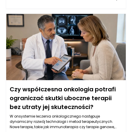
umożliwiają oceny strukturalne narządów wewnętrznych.
Oprócz tego, istotną rolę odgrywają badania laboratoryjne, w
tym oznaczenia markerów nowotworowych w krwi, które mogą
wskazywać na obecność choroby. W Warszawie, dzięki
postępowi w dziedzinie genetyki, coraz częściej stosuje się
również badania molekularne, które identyfikują mutacje
genów związanych z nowotworami, co pozwala na bardziej
spersonalizowane podejście do leczenia. Kluczowe jest
zrozumienie, że wczesne wykrycie choroby zwiększa szanse na
skuteczne leczenie oraz poprawia komfort życia pacjentów.
Czy współczesna onkologia potrafi
ograniczać skutki uboczne terapii
bez utraty jej skuteczności?
W onsystemie leczenia onkologicznego następuje
dynamiczny rozwój technologii i metod terapeutycznych.
Nowe terapie, takie jak immunoterapia czy terapie genowe,