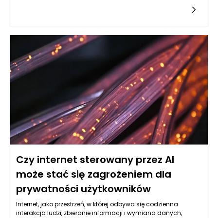
oferują pacjentom z nowotworami nowe możliwości, które
mogą przyczynić się do ograniczenia skutków ubocznych. Te
nowoczesne metody działają na zasadzie wspierania
naturalnych mechanizmów obronnych organizmu lub
modyfikacji genetycznych komórek nowotworowych, co w
efekcie może zmniejszać potrzebę stosowania tradycyjnych
terapii, takich jak chemioterapia. Decyzje podejmowane w
kontekście onkologii w Warszawie często uwzględniają
możliwości podejścia do leczenia, które są bardziej precyzyjne
i zindywidualizowane. Dzięki temu leczenie onkologiczne w
Warszawie staje się bardziej skuteczne, a zarazem mniej
obciążające dla pacjentów. Rozwój wiedzy oraz innowacyjne
podejścia są kluczowe w walce z nowotworami, co pomaga
osiągać lepsze wyniki terapeutyczne przy mniejszych
skutkach ubocznych.
Czy internet sterowany przez AI
może stać się zagrożeniem dla
prywatności użytkowników
Internet, jako przestrzeń, w której odbywa się codzienna
interakcja ludzi, zbieranie informacji i wymiana danych,