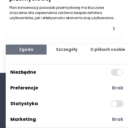
Plan konserwacji posadzki przemysłowej ma kluczowe
znaczenie dla zapewnienia zarówno bezpieczeństwa
użytkowników, jak i efektywności ekonomicznej użytkowania
przestrzeni przemysłowych. Przede wszystkim konserwacja
regularna pozwala na wczesne wykrywanie i eliminowanie
uszkodzeń, które mogłyby prowadzić do wypadków, co jest nie
tylko korzystne dla zdrowia pracowników, ale także ogranicza
koszty związane z ewentualnymi wypadkami w miejscu
pracy. W przypadku posadzek przemysłowych, które są często
Zgoda
Szczegóły
O plikach cookie
narażone na działanie substancji chemicznych,
mechanicznych uszkodzeń czy intensywnej eksploatacji,
odpowiedni plan konserwacji pozwala na utrzymanie ich w
optymalnym stanie przez długi czas.
Niezbędne
Preferencje
Brak
O nas
Kontakt
Statystyka
Polityka prywatności
(RODO. Cookies)
Marketing
Brak