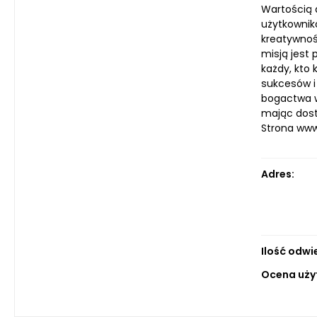
Wartością 
użytkownik
kreatywnoś
misją jest
każdy, kto
sukcesów i
bogactwa w
mając dost
Strona ww
Adres:
Ilość odwi
Ocena uży