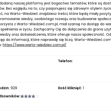
dodaną naszej platformy jest bogactwo tematów, które są dos
ów. Bez względu na to, czy pasjonujesz się zdrowym stylem życia
ć, na Warto-Wiedzieć znajdziesz treści, które będą miały pozyt
 promowanie wiedzy, osobistego rozwoju oraz budowanie społec
 korzysta z Warto-Wiedzieć.com.pl, miał szansę na dostęp do w
 spełnienia w życiu. Zachęcamy Cię do dołączenia do grona użyt
iedzy oraz doświadczenia, które oferuje nasza społeczność. Odwi
ęp do informacji, które naprawdę się liczą. Warto-Wiedzieć.com.
w:
https://www.warto-wiedziec.com.pl/
Telefon:
edzin:
929
Ilość kliknięć:
1
tkowników: