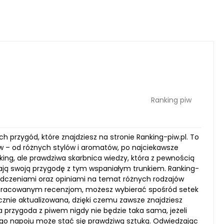
Ranking piw
przygód, które znajdziesz na stronie Ranking-piw.pl. To
iw – od różnych stylów i aromatów, po najciekawsze
nking, ale prawdziwa skarbnica wiedzy, która z pewnością
nają swoją przygodę z tym wspaniałym trunkiem. Ranking-
wiadczeniami oraz opiniami na temat różnych rodzajów
 opracowanym recenzjom, możesz wybierać spośród setek
znie aktualizowana, dzięki czemu zawsze znajdziesz
 przygoda z piwem nigdy nie będzie taka sama, jeżeli
tego napoju może stać się prawdziwą sztuką. Odwiedzając