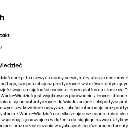
ch
takt
eć
iedzieć
ieć.com.pl to niezwykle cenny serwis, który oferuje obszerny z
e od tego, czy potrzebujesz praktycznych wskazówek dotyczących 
wijać swoje umiejętności osobiste, nasza platforma stanie się
e Warto-Wiedzieć jest wyjątkowe w porównaniu z innymi stronam
opiera się na autentycznych doświadczeniach i ekspertyzie prof
aszym użytkownikom najwyższej jakości informacje oraz prakty
zystania z Warto-Wiedzieć nie tylko znajdziesz cenne treści, ale
zy wspierają się nawzajem w dążeniu do ciągłego rozwoju. Użytk
niami oraz uczestniczenia w dyskusjach na różnorodne tematy