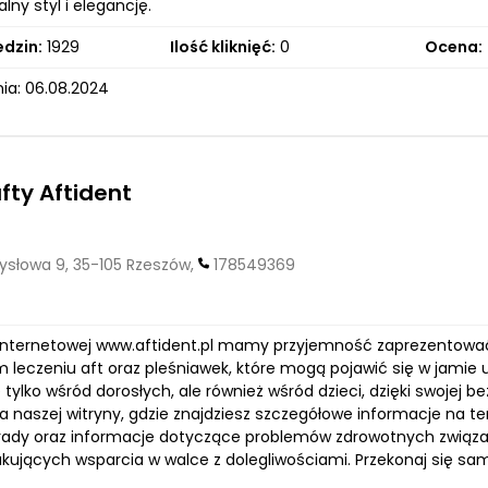
lny styl i elegancję.
edzin:
1929
Ilość kliknięć:
0
Ocena:
ia: 06.08.2024
afty Aftident
słowa 9, 35-105 Rzeszów,
178549369
 internetowej www.aftident.pl mamy przyjemność zaprezentować 
leczeniu aft oraz pleśniawek, które mogą pojawić się w jamie u
 tylko wśród dorosłych, ale również wśród dzieci, dzięki swojej 
a naszej witryny, gdzie znajdziesz szczegółowe informacje na t
rady oraz informacje dotyczące problemów zdrowotnych związa
kujących wsparcia w walce z dolegliwościami. Przekonaj się sam