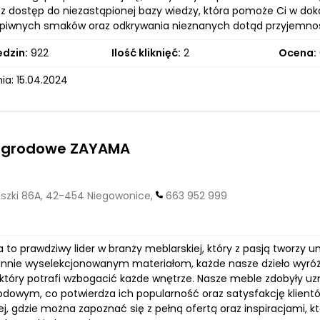
sz dostęp do niezastąpionej bazy wiedzy, która pomoże Ci w d
i piwnych smaków oraz odkrywania nieznanych dotąd przyjemności
edzin:
922
Ilość kliknięć:
2
Ocena:
ia: 15.04.2024
ogrodowe ZAYAMA
szki 86A, 42-454 Niegowonice,
663 952 999
 to prawdziwy lider w branży meblarskiej, który z pasją tworzy 
rannie wyselekcjonowanym materiałom, każde nasze dzieło wyróżni
który potrafi wzbogacić każde wnętrze. Nasze meble zdobyły uzn
dowym, co potwierdza ich popularność oraz satysfakcję klient
ej, gdzie można zapoznać się z pełną ofertą oraz inspiracjami, 