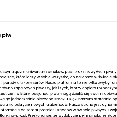
 piw
ascynującym uniwersum smaków, pasji oraz niezwykłych piwnych 
miejsce, które łączy w sobie wszystko, co najlepsze w świecie p
 i porady dla koneserów. Nasza platforma to nie tylko zwykły ra
arówno zapalonych piwoszy, jak i tych, którzy dopiero rozpoczy
rzestrzeń, w której pasjonaci piwa mogą dzielić się swoimi doś
ywając jednocześnie nieznane smaki. Dzięki naszym starannie
zwala na odkrycie nowych ulubieńców. Nasza strona jest dynamic
informacje na temat premier i trendów w świecie piwnym. Twoja
 Ranking-piw.pl. Przekonaj się, że wydobycie pełni smaku ze zło