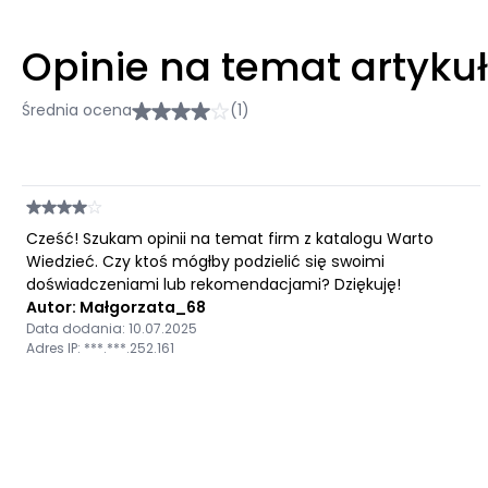
Opinie na temat artyku
Średnia ocena
(1)
Cześć! Szukam opinii na temat firm z katalogu Warto
Wiedzieć. Czy ktoś mógłby podzielić się swoimi
doświadczeniami lub rekomendacjami? Dziękuję!
Autor: Małgorzata_68
Data dodania: 10.07.2025
Adres IP: ***.***.252.161