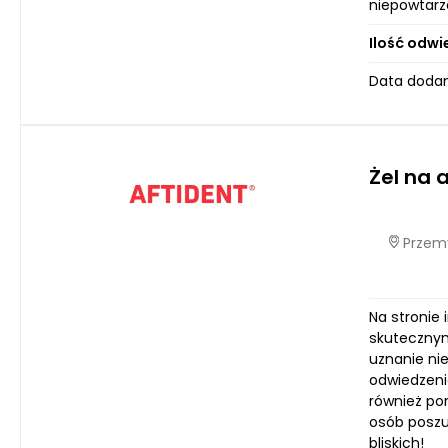
niepowtarza
Ilość odwi
Data dodan
Żel na 
Przemy
Na stronie
skutecznym 
uznanie nie
odwiedzeni
również po
osób poszu
bliskich!