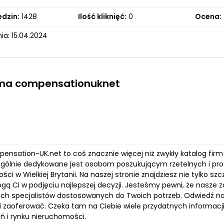
edzin:
1428
Ilość kliknięć:
0
Ocena:
ia: 15.04.2024
rma compensationuknet
ensation-UK.net to coś znacznie więcej niż zwykły katalog firm 
ególnie dedykowane jest osobom poszukującym rzetelnych i pro
ci w Wielkiej Brytanii. Na naszej stronie znajdziesz nie tylko 
gą Ci w podjęciu najlepszej decyzji. Jesteśmy pewni, że nasze z
ch specjalistów dostosowanych do Twoich potrzeb. Odwiedź nas
zaoferować. Czeka tam na Ciebie wiele przydatnych informacji i 
ń i rynku nieruchomości.