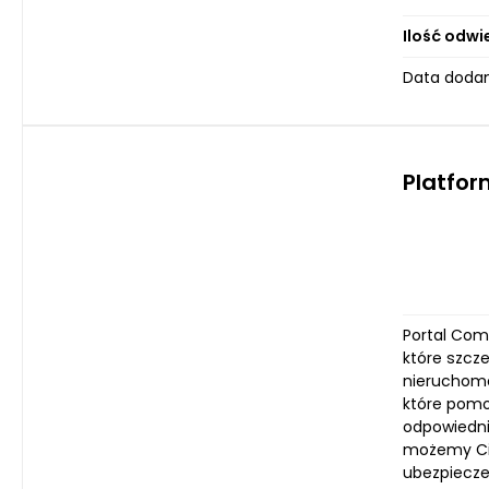
Ilość odwi
Data dodan
Platfo
Portal Comp
które szcz
nieruchomoś
które pomo
odpowiedni
możemy Ci 
ubezpiecze