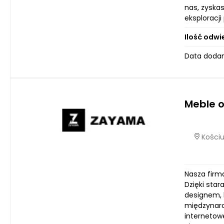
nas, zyska
eksploracj
Ilość odwi
Data dodan
Meble 
Kościu
Nasza firma
Dzięki sta
designem, 
międzynaro
internetow