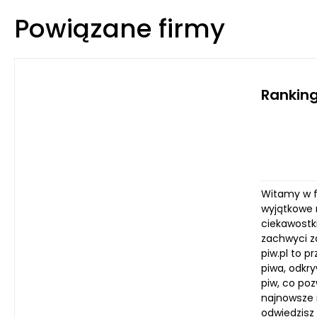
Powiązane firmy
Ranking
Witamy w f
wyjątkowe 
ciekawostki
zachwyci z
piw.pl to p
piwa, odkr
piw, co po
najnowsze 
odwiedzisz