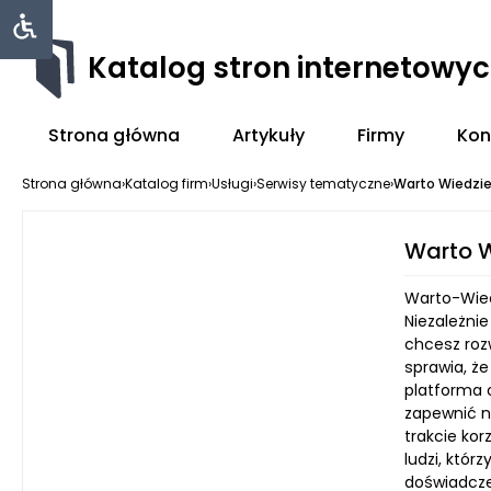
Katalog stron internetowy
Strona główna
Artykuły
Firmy
Kon
Strona główna
›
Katalog firm
›
Usługi
›
Serwisy tematyczne
›
Warto Wiedzi
Warto W
Warto-Wiedz
Niezależni
chcesz roz
sprawia, ż
platforma 
zapewnić n
trakcie kor
ludzi, któr
doświadcze