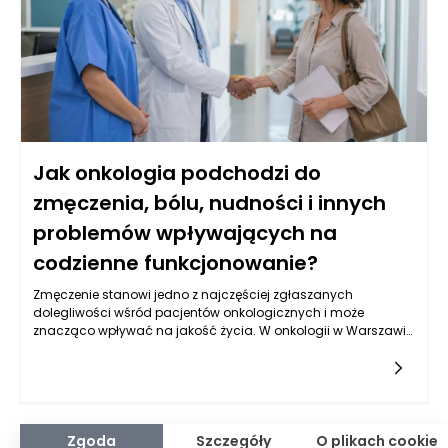
związane z wyborem mebli wiszących. Poniżej przedstawiamy
najważniejsze informacje, które pomogą podjąć świadomą
decyzję.
Jak onkologia podchodzi do
zmęczenia, bólu, nudności i innych
problemów wpływających na
codzienne funkcjonowanie?
Zmęczenie stanowi jedno z najczęściej zgłaszanych
dolegliwości wśród pacjentów onkologicznych i może
znacząco wpływać na jakość życia. W onkologii w Warszawie,
podejście do tego problemu opiera się na kompleksowej
ocenie stanu pacjenta. Lekarze specialistyczni często starają
się zrozumieć, jakie czynniki mogą przyczyniać się do
wystąpienia zmęczenia, takich jak sam nowotwór, stosowanie
terapii bądź także zwolnione tempo życia związane z chorobą.
Kluczowe w tym kontekście jest zindywidualizowane podejście,
Zgoda
Szczegóły
O plikach cookie