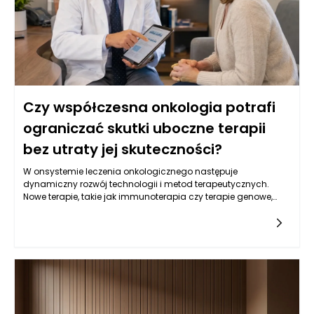
zrozumienie, że wczesne wykrycie choroby zwiększa szanse na
skuteczne leczenie oraz poprawia komfort życia pacjentów.
Czy współczesna onkologia potrafi
ograniczać skutki uboczne terapii
bez utraty jej skuteczności?
W onsystemie leczenia onkologicznego następuje
dynamiczny rozwój technologii i metod terapeutycznych.
Nowe terapie, takie jak immunoterapia czy terapie genowe,
oferują pacjentom z nowotworami nowe możliwości, które
mogą przyczynić się do ograniczenia skutków ubocznych. Te
nowoczesne metody działają na zasadzie wspierania
naturalnych mechanizmów obronnych organizmu lub
modyfikacji genetycznych komórek nowotworowych, co w
efekcie może zmniejszać potrzebę stosowania tradycyjnych
terapii, takich jak chemioterapia. Decyzje podejmowane w
kontekście onkologii w Warszawie często uwzględniają
możliwości podejścia do leczenia, które są bardziej precyzyjne