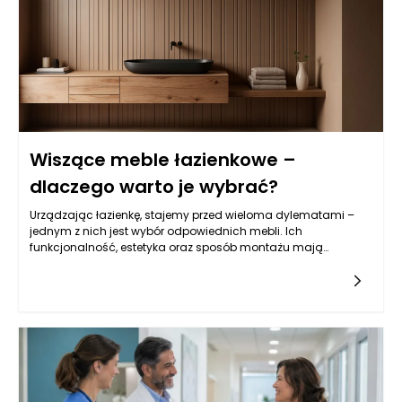
i zindywidualizowane. Dzięki temu leczenie onkologiczne w
Warszawie staje się bardziej skuteczne, a zarazem mniej
obciążające dla pacjentów. Rozwój wiedzy oraz innowacyjne
podejścia są kluczowe w walce z nowotworami, co pomaga
osiągać lepsze wyniki terapeutyczne przy mniejszych
skutkach ubocznych.
Wiszące meble łazienkowe –
dlaczego warto je wybrać?
Urządzając łazienkę, stajemy przed wieloma dylematami –
jednym z nich jest wybór odpowiednich mebli. Ich
funkcjonalność, estetyka oraz sposób montażu mają
kluczowe znaczenie dla wygody użytkowania oraz ogólnego
wyglądu wnętrza. Coraz częściej projektanci wnętrz oraz
użytkownicy decydują się na wiszące meble łazienkowe, które
w ostatnich latach zdobywają ogromną popularność. Czy to
rzeczywiście dobre rozwiązanie? Jakie zalety mają tego
rodzaju meble i czy sprawdzą się w każdej łazience?
Odpowiednie wyposażenie tego pomieszczenia jest istotne nie
tylko ze względów estetycznych, ale także funkcjonalnych,
dlatego warto dokładnie przeanalizować wszystkie aspekty