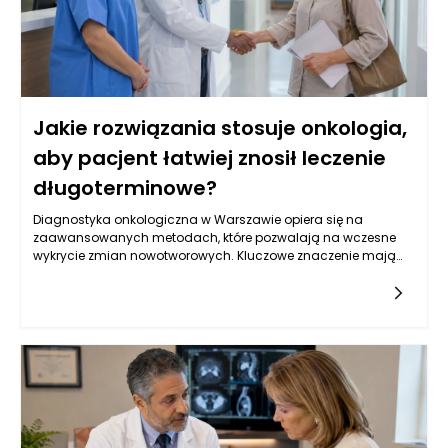
Jakie rozwiązania stosuje onkologia,
aby pacjent łatwiej znosił leczenie
długoterminowe?
Diagnostyka onkologiczna w Warszawie opiera się na
zaawansowanych metodach, które pozwalają na wczesne
wykrycie zmian nowotworowych. Kluczowe znaczenie mają
badania obrazowe, takie jak tomografia komputerowa,
rezonans magnetyczny oraz ultrasonografia, które
umożliwiają oceny strukturalne narządów wewnętrznych.
Oprócz tego, istotną rolę odgrywają badania laboratoryjne, w
tym oznaczenia markerów nowotworowych w krwi, które mogą
wskazywać na obecność choroby. W Warszawie, dzięki
postępowi w dziedzinie genetyki, coraz częściej stosuje się
również badania molekularne, które identyfikują mutacje
genów związanych z nowotworami, co pozwala na bardziej
spersonalizowane podejście do leczenia. Kluczowe jest