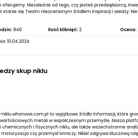
re oferujemy. Niezależnie od tego, czy jesteś przedsiębiorcą, i
l stanie się Twoim nieocenionym źródłem inspiracji i wiedzy. Ni
edzin:
946
Ilość kliknięć:
2
Ocena:
ia: 10.04.2024
edzy skup niklu
-niklu.whonows.com.pl to wyjątkowe źródło informacji, które gr
j wartościowych metali w współczesnym przemyśle. Nasza platf
i chemicznych i fizycznych niklu, ale także wszechstronne anali
, motoryzacja czy przemysł lotniczy. Nikiel odgrywa kluczową rolę 