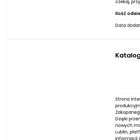
czekaj, prz
Ilość odwi
Data dodan
Katalog
Strona inte
produkcyjny
Zakopanego
Dzięki prz
nowych moż
Lublin, pl
informacji