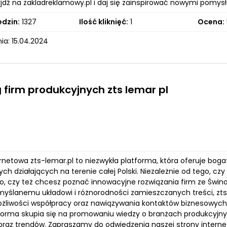
yjdź na zakladreklamowy.pl i daj się zainspirować nowymi pomys
edzin:
1327
Ilość kliknięć:
1
Ocena:
ia: 15.04.2024
 firm produkcyjnych zts lemar pl
rnetowa zts-lemar.pl to niezwykła platforma, która oferuje boga
ch działających na terenie całej Polski. Niezależnie od tego, c
, czy też chcesz poznać innowacyjne rozwiązania firm ze Świnouj
emyślanemu układowi i różnorodności zamieszczanych treści, zt
liwości współpracy oraz nawiązywania kontaktów biznesowych.
atforma skupia się na promowaniu wiedzy o branżach produkcyjny
 oraz trendów. Zapraszamy do odwiedzenia naszej strony intern