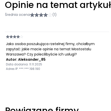
Opinie na temat artyku
Średnia ocena
(1)
Jako osoba poszukująca rzetelnej firmy, chciałbym
zapytać: jakie macie opinie na temat Mostostalu
Warszawa? Czy polecilibyście ich usługi?
Autor: Aleksander_85
Data dodania: 11.11.2025
Adres IP: ***.***.198.190
Powiązane firmy