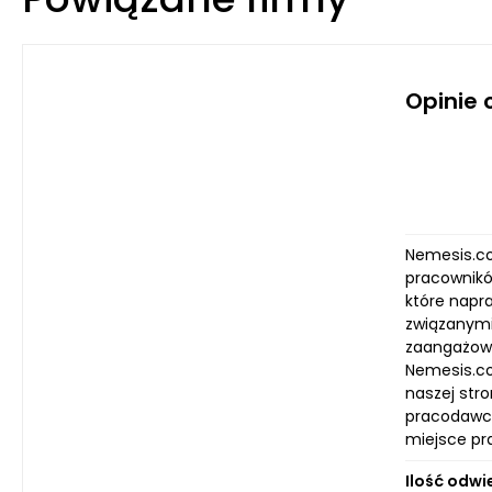
Opinie
Nemesis.co
pracownikó
które napr
związanymi 
zaangażowa
Nemesis.co
naszej stro
pracodawcy
miejsce pr
Ilość odwi