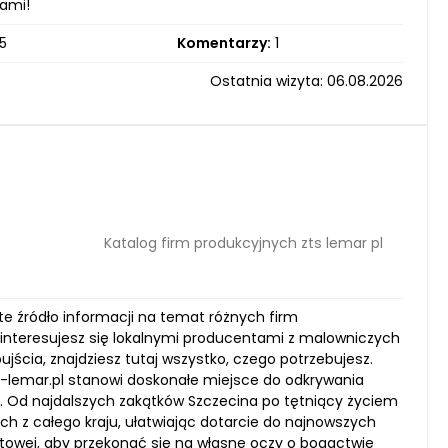
łami!
5
Komentarzy:
1
Ostatnia wizyta: 06.08.2026
Katalog firm produkcyjnych zts lemar pl
te źródło informacji na temat różnych firm
zy interesujesz się lokalnymi producentami z malowniczych
ścia, znajdziesz tutaj wszystko, czego potrzebujesz.
s-lemar.pl stanowi doskonałe miejsce do odkrywania
 Od najdalszych zakątków Szczecina po tętniący życiem
ch z całego kraju, ułatwiając dotarcie do najnowszych
etowej, aby przekonać się na własne oczy o bogactwie