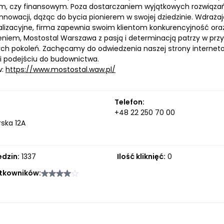
ym, czy finansowym. Poza dostarczaniem wyjątkowych rozwiąza
innowacji, dążąc do bycia pionierem w swojej dziedzinie. Wdraż
alizacyjne, firma zapewnia swoim klientom konkurencyjność oraz 
niem, Mostostal Warszawa z pasją i determinacją patrzy w przy
łych pokoleń. Zachęcamy do odwiedzenia naszej strony interneto
 i podejściu do budownictwa.
w:
https://www.mostostal.waw.pl/
Telefon:
+48 22 250 70 00
rska 12A
edzin:
1337
Ilość kliknięć:
0
tkowników: