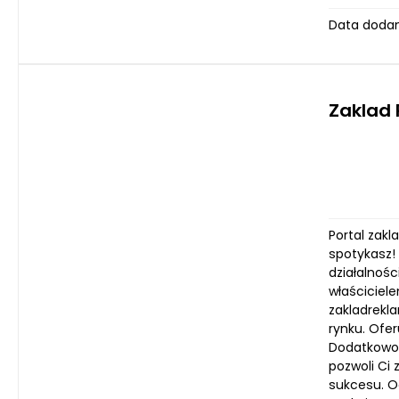
Data dodan
Zaklad
Portal zak
spotykasz!
działalnoś
właściciele
zakladrekl
rynku. Ofe
Dodatkowo,
pozwoli Ci 
sukcesu. Od