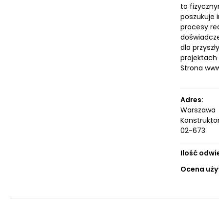
to fizyczn
poszukuje 
procesy re
doświadcze
dla przysz
projektach
Strona ww
Adres:
Warszawa
Konstrukto
02-673
Ilość odwi
Ocena uży