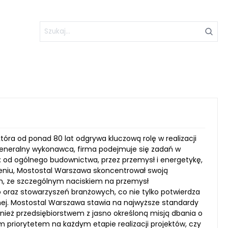
óra od ponad 80 lat odgrywa kluczową rolę w realizacji
 generalny wykonawca, firma podejmuje się zadań w
 od ogólnego budownictwa, przez przemysł i energetykę,
czeniu, Mostostal Warszawa skoncentrował swoją
ch, ze szczególnym naciskiem na przemysł
b oraz stowarzyszeń branżowych, co nie tylko potwierdza
anej. Mostostal Warszawa stawia na najwyższe standardy
wnież przedsiębiorstwem z jasno określoną misją dbania o
priorytetem na każdym etapie realizacji projektów, czy