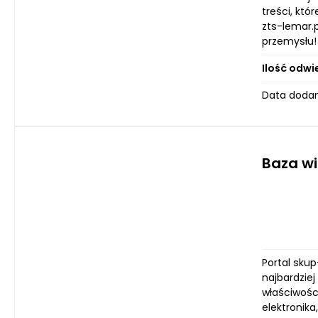
treści, któ
zts-lemar.p
przemysłu!
Ilość odwi
Data dodan
Baza wi
Portal skup
najbardzie
właściwośc
elektronika