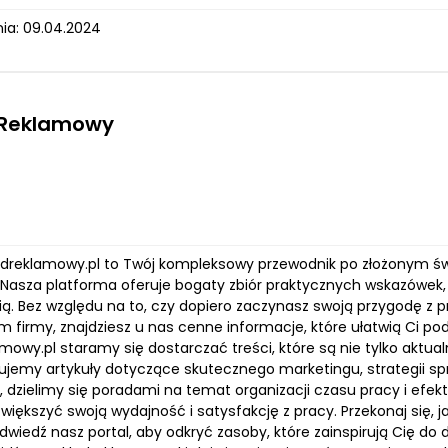
ia: 09.04.2024
 Reklamowy
ladreklamowy.pl to Twój kompleksowy przewodnik po złożonym świ
 Nasza platforma oferuje bogaty zbiór praktycznych wskazówek,
cią. Bez względu na to, czy dopiero zaczynasz swoją przygodę z
m firmy, znajdziesz u nas cenne informacje, które ułatwią Ci p
amowy.pl staramy się dostarczać treści, które są nie tylko aktu
rujemy artykuły dotyczące skutecznego marketingu, strategii sp
 dzielimy się poradami na temat organizacji czasu pracy i efe
zwiększyć swoją wydajność i satysfakcję z pracy. Przekonaj się
wiedź nasz portal, aby odkryć zasoby, które zainspirują Cię do 