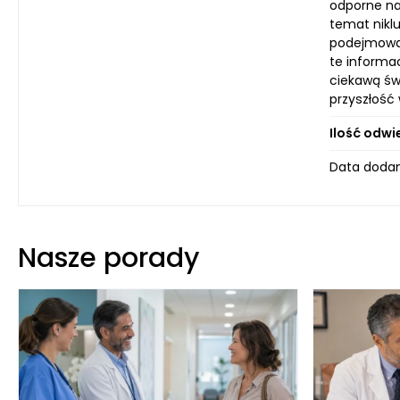
odporne na
temat nikl
podejmowan
te informac
ciekawą świ
przyszłość
Ilość odwi
Data dodan
Nasze porady