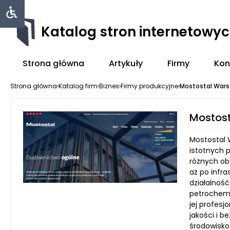
Katalog stron internetowy
Strona główna
Artykuły
Firmy
Kon
Strona główna
›
Katalog firm
›
Biznes
›
Firmy produkcyjne
›
Mostostal War
Mostos
Mostostal 
istotnych 
różnych ob
aż po infr
działalnoś
petrochemi
jej profes
jakości i b
środowisko