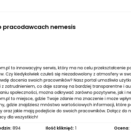
 o pracodawcach nemesis
m.pl to innowacyjny serwis, który ma na celu przekształcenie 
w. Czy kiedykolwiek czułeś się niezadowolony z atmosfery w sw
awdę docenia swoich pracowników? Nasz portal umożliwia użytk
z zatrudnieniem, co daje szansę na bardziej transparentne i au
niu społeczności, można odkrywać zarówno pozytywne, jak i n
m.pl to miejsce, gdzie Twoje zdanie ma znaczenie i może wpły
ny, gdzie znajdziesz mnóstwo wartościowych informacji, które p
 oraz jakie mają podejście do swoich pracowników. Dołącz do na
acy dla wszystkich!
edzin:
894
Ilość kliknięć:
1
Ocena: