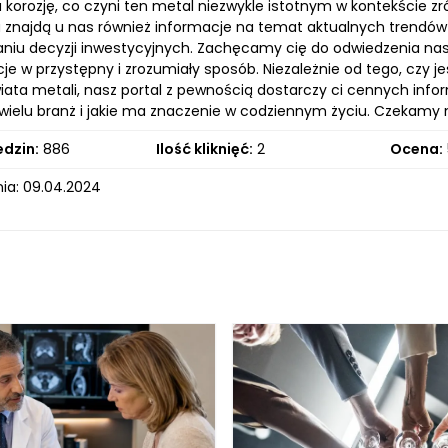
 korozję, co czyni ten metal niezwykle istotnym w kontekście z
u znajdą u nas również informacje na temat aktualnych trendó
iu decyzji inwestycyjnych. Zachęcamy cię do odwiedzenia nasze
je w przystępny i zrozumiały sposób. Niezależnie od tego, czy j
ata metali, nasz portal z pewnością dostarczy ci cennych informac
 wielu branż i jakie ma znaczenie w codziennym życiu. Czekamy
edzin:
886
Ilość kliknięć:
2
Ocena:
ia: 09.04.2024