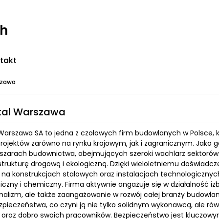
ch
takt
szawa
tal Warszawa
Warszawa SA to jedna z czołowych firm budowlanych w Polsce, kt
projektów zarówno na rynku krajowym, jak i zagranicznym. Jako
szarach budownictwa, obejmujących szeroki wachlarz sektorów:
astrukturę drogową i ekologiczną. Dzięki wieloletniemu doświad
ć na konstrukcjach stalowych oraz instalacjach technologiczny
czny i chemiczny. Firma aktywnie angażuje się w działalność iz
jonalizm, ale także zaangażowanie w rozwój całej branży budowl
ezpieczeństwa, co czyni ją nie tylko solidnym wykonawcą, ale ró
 oraz dobro swoich pracowników. Bezpieczeństwo jest kluczowym 