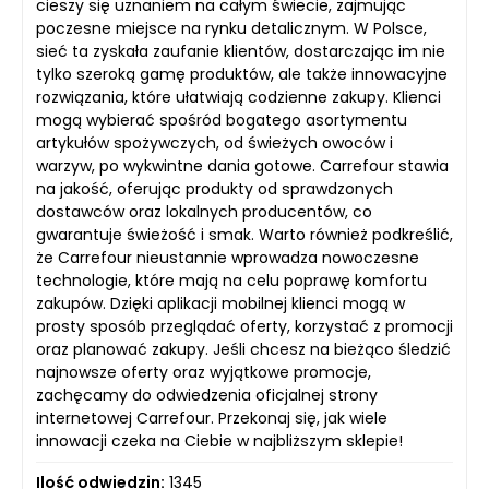
cieszy się uznaniem na całym świecie, zajmując
poczesne miejsce na rynku detalicznym. W Polsce,
sieć ta zyskała zaufanie klientów, dostarczając im nie
tylko szeroką gamę produktów, ale także innowacyjne
rozwiązania, które ułatwiają codzienne zakupy. Klienci
mogą wybierać spośród bogatego asortymentu
artykułów spożywczych, od świeżych owoców i
warzyw, po wykwintne dania gotowe. Carrefour stawia
na jakość, oferując produkty od sprawdzonych
dostawców oraz lokalnych producentów, co
gwarantuje świeżość i smak. Warto również podkreślić,
że Carrefour nieustannie wprowadza nowoczesne
technologie, które mają na celu poprawę komfortu
zakupów. Dzięki aplikacji mobilnej klienci mogą w
prosty sposób przeglądać oferty, korzystać z promocji
oraz planować zakupy. Jeśli chcesz na bieżąco śledzić
najnowsze oferty oraz wyjątkowe promocje,
zachęcamy do odwiedzenia oficjalnej strony
internetowej Carrefour. Przekonaj się, jak wiele
innowacji czeka na Ciebie w najbliższym sklepie!
Ilość odwiedzin:
1345