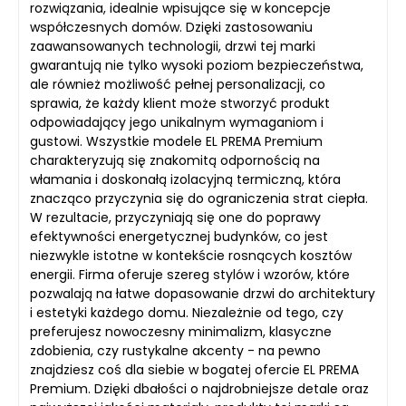
rozwiązania, idealnie wpisujące się w koncepcje
współczesnych domów. Dzięki zastosowaniu
zaawansowanych technologii, drzwi tej marki
gwarantują nie tylko wysoki poziom bezpieczeństwa,
ale również możliwość pełnej personalizacji, co
sprawia, że każdy klient może stworzyć produkt
odpowiadający jego unikalnym wymaganiom i
gustowi. Wszystkie modele EL PREMA Premium
charakteryzują się znakomitą odpornością na
włamania i doskonałą izolacyjną termiczną, która
znacząco przyczynia się do ograniczenia strat ciepła.
W rezultacie, przyczyniają się one do poprawy
efektywności energetycznej budynków, co jest
niezwykle istotne w kontekście rosnących kosztów
energii. Firma oferuje szereg stylów i wzorów, które
pozwalają na łatwe dopasowanie drzwi do architektury
i estetyki każdego domu. Niezależnie od tego, czy
preferujesz nowoczesny minimalizm, klasyczne
zdobienia, czy rustykalne akcenty - na pewno
znajdziesz coś dla siebie w bogatej ofercie EL PREMA
Premium. Dzięki dbałości o najdrobniejsze detale oraz