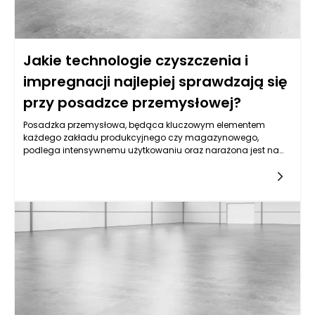
Jakie technologie czyszczenia i
impregnacji najlepiej sprawdzają się
przy posadzce przemysłowej?
Posadzka przemysłowa, będąca kluczowym elementem
każdego zakładu produkcyjnego czy magazynowego,
podlega intensywnemu użytkowaniu oraz narażona jest na
różnorodne zanieczyszczenia. Właściwe czyszczenie tych
powierzchni ma nie tylko wpływ na ich estetykę, ale także na
bezpieczeństwo użytkowników oraz trwałość
materiałów. Technologii stosowanych do czyszczenia
posadzek przemysłowych jest wiele, w tym nowoczesne
zautomatyzowane systemy, które skutecznie usuwają wszelkie
zanieczyszczenia, od drobnego pyłu po ciężkie plamy olejowe.
Warto znać te technologie, aby odpowiednio dbać o
posadzki, co przekłada się na ich dłuższą żywotność i niższe
koszty eksploatacyjne.