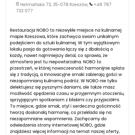
Hetmańska 73, 35-078 Rzeszów,
+48 787
733 077
Restauracja NOBO to niezwykłe miejsce na kulinarnej
mapie Rzeszowa, które zachwyca swoim unikalnym
podejściem do sztuki kulinarnej. W tym wyjątkowym
lokalu pasja do gotowania łączy się z dbałością o
każdy, nawet najmniejszy detal, co sprawia, że
atmosfera jest tu niepowtarzalna. NOBO to
przestrzeń, w której nowoczesność harmonijnie splata
się z tradycją, a innowacyjne smaki zabierają gości w
niezapomnianą kulinarną podróż. W NOBO nie tylko
delektujesz się pysznymi daniami, ale także masz
możliwość spędzenia czasu w przyjemnym otoczeniu,
sprzyjającym spotkaniom z bliskimi czy przyjaciółmi.
To miejsce, gdzie smak, styl i serdeczna gościnność
tworzą doskonałą harmonię, co przekłada się na
niezapomniane wspomnienia. Zachęcamy do
odwiedzenia strony internetowej NOBO, gdzie
znajdziesz więcej informacji na temat naszej oferty,