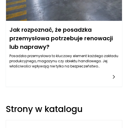
Jak rozpoznać, że posadzka
przemysłowa potrzebuje renowacji
lub naprawy?
Posadzka przemysłowa to kluczowy element każdego zakładu
produkcyjnego, magazynu czy obiektu handlowego. Jej
właściwości wpływają nie tylko na bezpieczeństwo
pracowników, ale także na efektywność operacji oraz
wizerunek przedsiębiorstwa. Z tego względu istotne jest
regularne monitorowanie jej stanu. Zastanawiając się nad
renowacją lub naprawą posadzki przemysłowej, warto
zwrócić uwagę na kilka sygnałów, które mogą wskazywać na
konieczność podjęcia działań.
Strony w katalogu