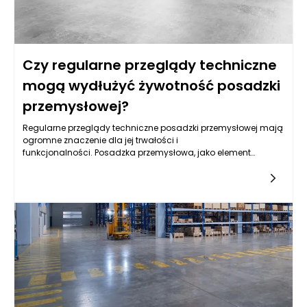
Czy regularne przeglądy techniczne
mogą wydłużyć żywotność posadzki
przemysłowej?
Regularne przeglądy techniczne posadzki przemysłowej mają
ogromne znaczenie dla jej trwałości i
funkcjonalności. Posadzka przemysłowa, jako element
infrastruktury przemysłowej, narażona jest na wiele czynników
mogących wpływać na jej stan. Przechodząc przez
intensywne użytkowanie i różnorodne obciążenia, łatwo ulega
uszkodzeniom. Przeglądy techniczne pozwalają na wczesne
wykrywanie problemów, które mogą prowadzić do
poważniejszych uszkodzeń. Dzięki nim można również
monitorować stan posadzki i podejmować działania mające
na celu jej konserwację, co znacząco przekłada się na
wydłużenie żywotności.