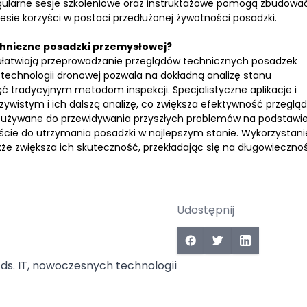
gularne sesje szkoleniowe oraz instruktażowe pomogą zbudowa
iesie korzyści w postaci przedłużonej żywotności posadzki.
chniczne posadzki przemysłowej?
łatwiają przeprowadzanie przeglądów technicznych posadzek
echnologii dronowej pozwala na dokładną analizę stanu
ć tradycyjnym metodom inspekcji. Specjalistyczne aplikacje i
ywistym i ich dalszą analizę, co zwiększa efektywność przeglą
ć używane do przewidywania przyszłych problemów na podstawi
ście do utrzymania posadzki w najlepszym stanie. Wykorzystani
akże zwiększa ich skuteczność, przekładając się na długowieczno
Udostępnij
 ds. IT, nowoczesnych technologii