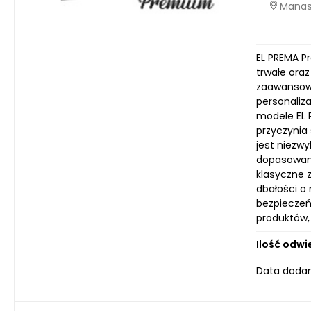
Manast
EL PREMA P
trwałe ora
zaawansowa
personaliz
modele EL 
przyczynia 
jest niezwy
dopasowani
klasyczne z
dbałości o 
bezpieczeń
produktów,
Ilość odwi
Data dodan