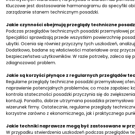
Kluczowe jest dostosowanie harmonogramu do specyfiki obie
zarządzanie stanem technicznym posadzki.
Jakie czynności obejmują przeglądy techniczne posad
Podczas przeglądów technicznych posadzki przemysłowej prz
Specjaliści sprawdzają przede wszystkim powierzchnię posad
ubytki. Ocenia się również przyczyny tych uszkodzeń, analizu
Dodatkowo, badane są właściwości materiałowe oraz przyczep
bezpieczeństwa użytkowników. W razie potrzeby, zaleca się 
zdiagnozować problem.
Jakie są korzyści płynące z regularnych przeglądów te
Regularne przeglądy techniczne posadzki przemysłowej oferuj
naprawienie potencjalnych problemów, co może zapobiec k
kontrola stateczności posadzki przyczynia się do zwiększen
kontuzji. Ponadto, dobrze utrzymana posadzka przemysłowa
wizerunek firmy. Ostatecznie, regularne przeglądy techniczne
korzystne zarówno z ekonomicznego, jak i praktycznego punk
Jakie techniki naprawcze mogą być zastosowane w pr
W przypadku stwierdzenia uszkodzeń podczas przeglądów tec