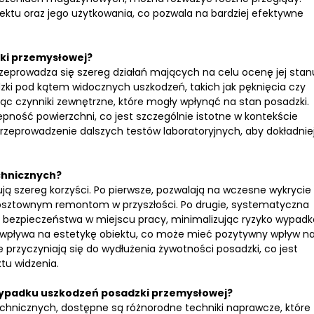
ktu oraz jego użytkowania, co pozwala na bardziej efektywne
zki przemysłowej?
eprowadza się szereg działań mających na celu ocenę jej stan
zki pod kątem widocznych uszkodzeń, takich jak pęknięcia czy
jąc czynniki zewnętrzne, które mogły wpłynąć na stan posadzki.
ność powierzchni, co jest szczególnie istotne w kontekście
przeprowadzenie dalszych testów laboratoryjnych, aby dokładnie
chnicznych?
ą szereg korzyści. Po pierwsze, pozwalają na wczesne wykrycie 
osztownym remontom w przyszłości. Po drugie, systematyczna
ia bezpieczeństwa w miejscu pracy, minimalizując ryzyko wypadk
 wpływa na estetykę obiektu, co może mieć pozytywny wpływ n
 przyczyniają się do wydłużenia żywotności posadzki, co jest
tu widzenia.
zypadku uszkodzeń posadzki przemysłowej?
hnicznych, dostępne są różnorodne techniki naprawcze, które