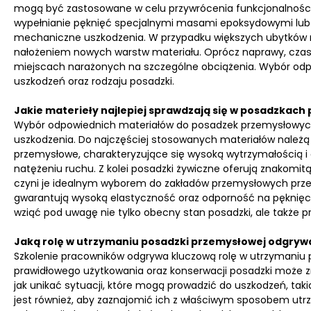
mogą być zastosowane w celu przywrócenia funkcjonalnośc
wypełnianie pęknięć specjalnymi masami epoksydowymi lub p
mechaniczne uszkodzenia. W przypadku większych ubytków m
nałożeniem nowych warstw materiału. Oprócz naprawy, czasa
miejscach narażonych na szczególne obciążenia. Wybór odp
uszkodzeń oraz rodzaju posadzki.
Jakie materieły najlepiej sprawdzają się w posadzkac
Wybór odpowiednich materiałów do posadzek przemysłowych 
uszkodzenia. Do najczęściej stosowanych materiałów należą
przemysłowe, charakteryzujące się wysoką wytrzymałością i 
natężeniu ruchu. Z kolei posadzki żywiczne oferują znakomit
czyni je idealnym wyborem do zakładów przemysłowych przet
gwarantują wysoką elastyczność oraz odporność na pęknięci
wziąć pod uwagę nie tylko obecny stan posadzki, ale także p
Jaką rolę w utrzymaniu posadzki przemysłowej odgryw
Szkolenie pracowników odgrywa kluczową rolę w utrzymaniu
prawidłowego użytkowania oraz konserwacji posadzki może z
jak unikać sytuacji, które mogą prowadzić do uszkodzeń, ta
jest również, aby zaznajomić ich z właściwym sposobem utr