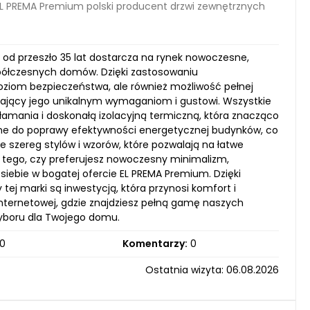
L PREMA Premium polski producent drzwi zewnętrznych
 od przeszło 35 lat dostarcza na rynek nowoczesne,
współczesnych domów. Dzięki zastosowaniu
poziom bezpieczeństwa, ale również możliwość pełnej
adający jego unikalnym wymaganiom i gustowi. Wszystkie
amania i doskonałą izolacyjną termiczną, która znacząco
ię one do poprawy efektywności energetycznej budynków, co
je szereg stylów i wzorów, które pozwalają na łatwe
d tego, czy preferujesz nowoczesny minimalizm,
siebie w bogatej ofercie EL PREMA Premium. Dzięki
 tej marki są inwestycją, która przynosi komfort i
nternetowej, gdzie znajdziesz pełną gamę naszych
wyboru dla Twojego domu.
0
Komentarzy:
0
Ostatnia wizyta: 06.08.2026