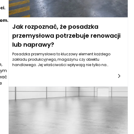
ci.
iom.
Jak rozpoznać, że posadzka
przemysłowa potrzebuje renowacji
lub naprawy?
Posadzka przemysłowa to kluczowy element każdego
zakładu produkcyjnego, magazynu czy obiektu
e,
handlowego. Jej właściwości wpływają nie tylko na
nnym
bezpieczeństwo pracowników, ale także na efektywność
operacji oraz wizerunek przedsiębiorstwa. Z tego względu
ować
istotne jest regularne monitorowanie jej stanu.
e
Zastanawiając się nad renowacją lub naprawą posadzki
przemysłowej, warto zwrócić uwagę na kilka sygnałów, które
mogą wskazywać na konieczność podjęcia działań.