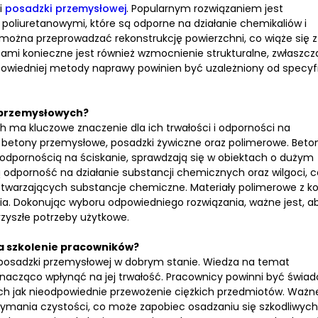
i
posadzki przemysłowej
. Popularnym rozwiązaniem jest
oliuretanowymi, które są odporne na działanie chemikaliów i
ożna przeprowadzać rekonstrukcję powierzchni, co wiąże się z
mi konieczne jest również wzmocnienie strukturalne, zwłaszcz
owiedniej metody naprawy powinien być uzależniony od specyfi
h przemysłowych?
ma kluczowe znaczenie dla ich trwałości i odporności na
 betony przemysłowe, posadzki żywiczne oraz polimerowe. Beto
odpornością na ściskanie, sprawdzają się w obiektach o dużym
ą odporność na działanie substancji chemicznych oraz wilgoci, c
warzających substancje chemiczne. Materiały polimerowe z ko
a. Dokonując wyboru odpowiedniego rozwiązania, ważne jest, a
rzyszłe potrzeby użytkowe.
a szkolenie pracowników?
 posadzki przemysłowej w dobrym stanie. Wiedza na temat
nacząco wpłynąć na jej trwałość. Pracownicy powinni być świad
kich jak nieodpowiednie przewożenie ciężkich przedmiotów. Ważn
zymania czystości, co może zapobiec osadzaniu się szkodliwych