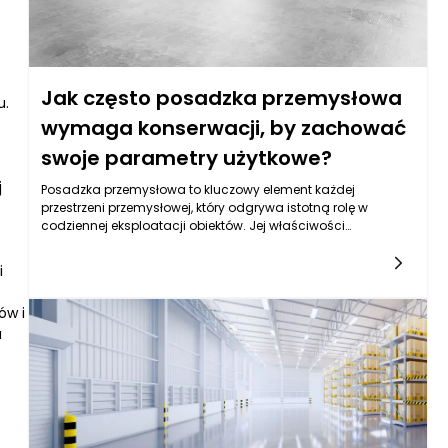
Jak często posadzka przemysłowa
u.
wymaga konserwacji, by zachować
swoje parametry użytkowe?
j
Posadzka przemysłowa to kluczowy element każdej
przestrzeni przemysłowej, który odgrywa istotną rolę w
codziennej eksploatacji obiektów. Jej właściwości
determinują nie tylko komfort pracy, ale również
bezpieczeństwo oraz efektywność procesu produkcyjnego. Z
i
tego powodu niezwykle ważne jest, aby posadzka
przemysłowa była regularnie konserwowana. Częstotliwość
ów i
tej konserwacji w dużej mierze zależy od kilku czynników,
a
takich jak rodzaj materiału, intensywność użytkowania,
warunki eksploatacyjne oraz obciążenia mechaniczne,
którym posadzka jest poddawana. W przypadku posadzek
przemysłowych najczęściej zaleca się przeprowadzanie
konserwacji co najmniej raz na rok, jednak w niektórych
przypadkach może być to konieczne nawet co kilka
miesięcy.