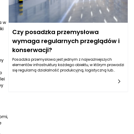
a w
ki
Czy posadzka przemysłowa
wymaga regularnych przeglądów i
konserwacji?
Posadzka przemysłowa jest jednym z najważniejszych
ny
elementów infrastruktury każdego obiektu, w którym prowadzi
się regularną działalność produkcyjną, logistyczną lub
o
magazynową. To powierzchnia, która każdego dnia
lei
przyjmuje na siebie ogromne obciążenia – zarówno od
by
ciężkiego sprzętu, jak i intensywnego ruchu pracowników czy
wózków transportowych. Dodatkowo jest narażona na
działanie substancji chemicznych, wilgoci, skrajnych
temperatur oraz pyłów, które w dłuższej perspektywie
osłabiają jej strukturę i wpływają na trwałość. Dlatego tak
ważne jest, aby posadzka przemysłowa była nie tylko
omi,
odpowiednio zaprojektowana i wykonana, ale także
e
regularnie kontrolowana i konserwowana. Każdy właściciel
obiektu wie, że zaniedbana powierzchnia może prowadzić do