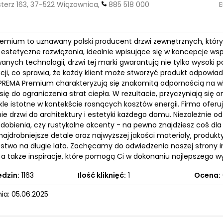
erz 163, 37-522 Wiązownica,
885 518 000
E
remium to uznawany polski producent drzwi zewnętrznych, który
z estetyczne rozwiązania, idealnie wpisujące się w koncepcje 
nych technologii, drzwi tej marki gwarantują nie tylko wysoki 
acji, co sprawia, że każdy klient może stworzyć produkt odpowi
PREMA Premium charakteryzują się znakomitą odpornością na wł
się do ograniczenia strat ciepła. W rezultacie, przyczyniają s
kle istotne w kontekście rosnących kosztów energii. Firma oferu
e drzwi do architektury i estetyki każdego domu. Niezależnie o
dobienia, czy rustykalne akcenty - na pewno znajdziesz coś dla 
najdrobniejsze detale oraz najwyższej jakości materiały, produkty
stwo na długie lata. Zachęcamy do odwiedzenia naszej strony i
 a także inspiracje, które pomogą Ci w dokonaniu najlepszego 
edzin:
1163
Ilość kliknięć:
1
Ocena:
ia: 05.06.2025