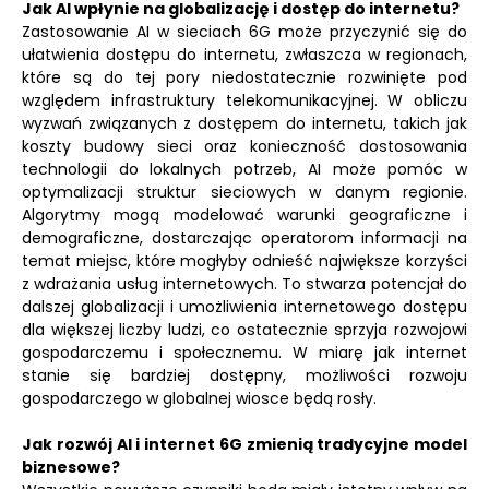
Jak AI wpłynie na globalizację i dostęp do internetu?
Zastosowanie AI w sieciach 6G może przyczynić się do
ułatwienia dostępu do internetu, zwłaszcza w regionach,
które są do tej pory niedostatecznie rozwinięte pod
względem infrastruktury telekomunikacyjnej. W obliczu
wyzwań związanych z dostępem do internetu, takich jak
koszty budowy sieci oraz konieczność dostosowania
technologii do lokalnych potrzeb, AI może pomóc w
optymalizacji struktur sieciowych w danym regionie.
Algorytmy mogą modelować warunki geograficzne i
demograficzne, dostarczając operatorom informacji na
temat miejsc, które mogłyby odnieść największe korzyści
z wdrażania usług internetowych. To stwarza potencjał do
dalszej globalizacji i umożliwienia internetowego dostępu
dla większej liczby ludzi, co ostatecznie sprzyja rozwojowi
gospodarczemu i społecznemu. W miarę jak internet
stanie się bardziej dostępny, możliwości rozwoju
gospodarczego w globalnej wiosce będą rosły.
Jak rozwój AI i internet 6G zmienią tradycyjne model
biznesowe?