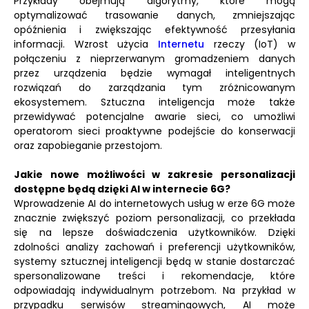
Przykłady obejmują algorytmy, które mogą
optymalizować trasowanie danych, zmniejszając
opóźnienia i zwiększając efektywność przesyłania
informacji. Wzrost użycia
Internetu
rzeczy (IoT) w
połączeniu z nieprzerwanym gromadzeniem danych
przez urządzenia będzie wymagał inteligentnych
rozwiązań do zarządzania tym zróżnicowanym
ekosystemem. Sztuczna inteligencja może także
przewidywać potencjalne awarie sieci, co umożliwi
operatorom sieci proaktywne podejście do konserwacji
oraz zapobieganie przestojom.
Jakie nowe możliwości w zakresie personalizacji
dostępne będą dzięki AI w internecie 6G?
Wprowadzenie AI do internetowych usług w erze 6G może
znacznie zwiększyć poziom personalizacji, co przekłada
się na lepsze doświadczenia użytkowników. Dzięki
zdolności analizy zachowań i preferencji użytkowników,
systemy sztucznej inteligencji będą w stanie dostarczać
spersonalizowane treści i rekomendacje, które
odpowiadają indywidualnym potrzebom. Na przykład w
przypadku serwisów streamingowych, AI może