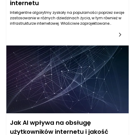
internetu
Inteligentne algorytmy zyskały na popularności poprzez swoje
zastosowanie w różnych dziedzinach życia, w tym również w
infrastrukturze internetowej. Właściwie zaprojektowane
algorytmy są w stanie analizować ogromne ilości danych w
bardzo krótkim czasie, co pozwala na identyfikację wąskich
gardeł w sieciach internetowych oraz wskazywanie
optymalnych ścieżek przesyłania danych. Dzięki temu można
poprawić zarówno szybkość, jak i stabilność internetu, co jest z
perspektywy użytkowników niezwykle istotne. Inżynierowie
opracowujący nowe technologie sieciowe coraz częściej
korzystają z metod sztucznej inteligencji, aby poprawić
routing, zarządzanie pasmem oraz optymalizację
wydajności. W rezultacie inteligentne algorytmy mogą
przyczynić się do efektywniejszego wykorzystania dostępnych
zasobów, co z kolei przekłada się na znacznie płynniejsze
doświadczenie korzystania z internetu.
Jak AI wpływa na obsługę
użytkowników internetu i jakość