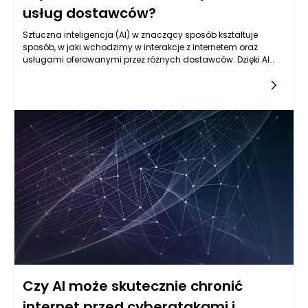
usług dostawców?
Sztuczna inteligencja (AI) w znaczący sposób kształtuje
sposób, w jaki wchodzimy w interakcje z internetem oraz
usługami oferowanymi przez różnych dostawców. Dzięki AI
możliwe stało się znaczne usprawnienie procesów obsługi
klienta, co nie tylko podnosi jakość tych usług, ale również
zwiększa poziom satysfakcji użytkowników. Wraz z rosnącą
liczbą dostępnych narzędzi opartych na sztucznej inteligencji,
dostawcy usług internetowych zaczynają dostrzegać
korzyści płynące z ich implementacji. W rezultacie,
użytkownicy internetu doświadczają nowego poziomu
personalizacji, efektywności oraz automatyzacji, co sprawia,
że korzystanie z różnorodnych rozwiązań online staje się
znacznie bardziej komfortowe.
Czy AI może skutecznie chronić
internet przed cyberatakami i