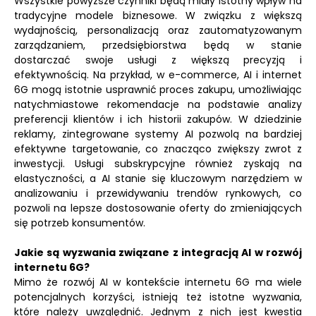
Wszystkie powyższe czynniki będą miały istotny wpływ na
tradycyjne modele biznesowe. W związku z większą
wydajnością, personalizacją oraz zautomatyzowanym
zarządzaniem, przedsiębiorstwa będą w stanie
dostarczać swoje usługi z większą precyzją i
efektywnością. Na przykład, w e-commerce, AI i internet
6G mogą istotnie usprawnić proces zakupu, umożliwiając
natychmiastowe rekomendacje na podstawie analizy
preferencji klientów i ich historii zakupów. W dziedzinie
reklamy, zintegrowane systemy AI pozwolą na bardziej
efektywne targetowanie, co znacząco zwiększy zwrot z
inwestycji. Usługi subskrypcyjne również zyskają na
elastyczności, a AI stanie się kluczowym narzędziem w
analizowaniu i przewidywaniu trendów rynkowych, co
pozwoli na lepsze dostosowanie oferty do zmieniających
się potrzeb konsumentów.
Jakie są wyzwania związane z integracją AI w rozwój
internetu 6G?
Mimo że rozwój AI w kontekście internetu 6G ma wiele
potencjalnych korzyści, istnieją też istotne wyzwania,
które należy uwzględnić. Jednym z nich jest kwestia