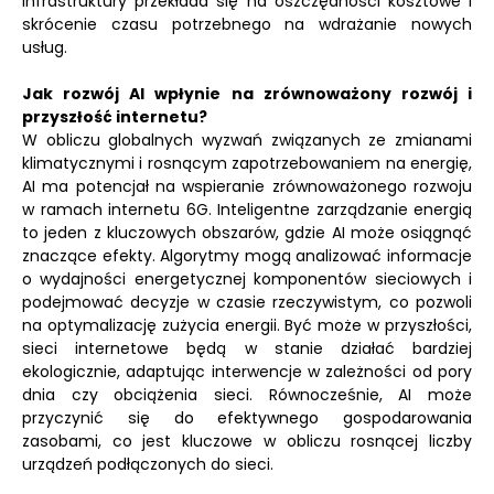
infrastruktury przekłada się na oszczędności kosztowe i
skrócenie czasu potrzebnego na wdrażanie nowych
usług.
Jak rozwój AI wpłynie na zrównoważony rozwój i
przyszłość internetu?
W obliczu globalnych wyzwań związanych ze zmianami
klimatycznymi i rosnącym zapotrzebowaniem na energię,
AI ma potencjał na wspieranie zrównoważonego rozwoju
w ramach internetu 6G. Inteligentne zarządzanie energią
to jeden z kluczowych obszarów, gdzie AI może osiągnąć
znaczące efekty. Algorytmy mogą analizować informacje
o wydajności energetycznej komponentów sieciowych i
podejmować decyzje w czasie rzeczywistym, co pozwoli
na optymalizację zużycia energii. Być może w przyszłości,
sieci internetowe będą w stanie działać bardziej
ekologicznie, adaptując interwencje w zależności od pory
dnia czy obciążenia sieci. Równocześnie, AI może
przyczynić się do efektywnego gospodarowania
zasobami, co jest kluczowe w obliczu rosnącej liczby
urządzeń podłączonych do sieci.