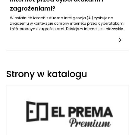
zagrożeniami?
W ostatnich latach sztuczna inteligencja (AI) zyskuje na
znaczeniu w kontekście ochrony internetu przed cyberatakami
i różnorodnymi zagrożeniami. Dzisiejszy internet jest niezwykle
złożonym środowiskiem, w którym codziennie dochodzi do
milionów prób ataków, zarówno na dużą, jak i małą
skalę. Przestępcy wykorzystują coraz bardziej zaawansowane
techniki, co stawia przed obrońcami internetu nowe
wyzwania. AI ma potencjał zrewolucjonizować sposób, w jaki
zabezpieczamy systemy informatyczne, oferując szybsze i
bardziej efektywne metody identyfikacji i reakcji na
Strony w katalogu
zagrożenia.