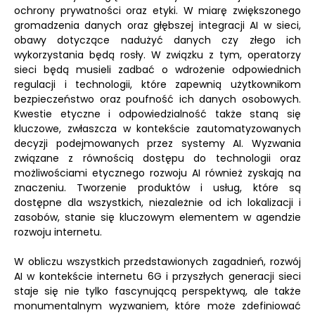
ochrony prywatności oraz etyki. W miarę zwiększonego
gromadzenia danych oraz głębszej integracji AI w sieci,
obawy dotyczące nadużyć danych czy złego ich
wykorzystania będą rosły. W związku z tym, operatorzy
sieci będą musieli zadbać o wdrożenie odpowiednich
regulacji i technologii, które zapewnią użytkownikom
bezpieczeństwo oraz poufność ich danych osobowych.
Kwestie etyczne i odpowiedzialność także staną się
kluczowe, zwłaszcza w kontekście zautomatyzowanych
decyzji podejmowanych przez systemy AI. Wyzwania
związane z równością dostępu do technologii oraz
możliwościami etycznego rozwoju AI również zyskają na
znaczeniu. Tworzenie produktów i usług, które są
dostępne dla wszystkich, niezależnie od ich lokalizacji i
zasobów, stanie się kluczowym elementem w agendzie
rozwoju internetu.
W obliczu wszystkich przedstawionych zagadnień, rozwój
AI w kontekście internetu 6G i przyszłych generacji sieci
staje się nie tylko fascynującą perspektywą, ale także
monumentalnym wyzwaniem, które może zdefiniować