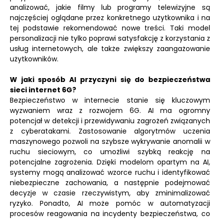
analizować, jakie filmy lub programy telewizyjne są
najczęściej oglądane przez konkretnego użytkownika i na
tej podstawie rekomendować nowe treści. Taki model
personalizacji nie tylko poprawi satysfakcję z korzystania z
usług internetowych, ale także zwiększy zaangażowanie
użytkowników.
W jaki sposób AI przyczyni się do bezpieczeństwa
sieci internet 6G?
Bezpieczeństwo w internecie stanie się kluczowym
wyzwaniem wraz z rozwojem 6G. AI ma ogromny
potencjał w detekcji i przewidywaniu zagrożeń związanych
z cyberatakami. Zastosowanie algorytmów uczenia
maszynowego pozwoli na szybsze wykrywanie anomalii w
ruchu sieciowym, co umożliwi szybką reakcję na
potencjalne zagrożenia. Dzięki modelom opartym na AI,
systemy mogą analizować wzorce ruchu i identyfikować
niebezpieczne zachowania, a następnie podejmować
decyzje w czasie rzeczywistym, aby zminimalizować
ryzyko. Ponadto, AI może pomóc w automatyzacji
procesów reagowania na incydenty bezpieczeństwa, co