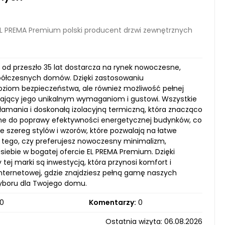
L PREMA Premium polski producent drzwi zewnętrznych
 od przeszło 35 lat dostarcza na rynek nowoczesne,
współczesnych domów. Dzięki zastosowaniu
poziom bezpieczeństwa, ale również możliwość pełnej
adający jego unikalnym wymaganiom i gustowi. Wszystkie
amania i doskonałą izolacyjną termiczną, która znacząco
ię one do poprawy efektywności energetycznej budynków, co
je szereg stylów i wzorów, które pozwalają na łatwe
d tego, czy preferujesz nowoczesny minimalizm,
siebie w bogatej ofercie EL PREMA Premium. Dzięki
 tej marki są inwestycją, która przynosi komfort i
nternetowej, gdzie znajdziesz pełną gamę naszych
wyboru dla Twojego domu.
0
Komentarzy:
0
Ostatnia wizyta: 06.08.2026