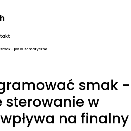
ch
takt
mak - jak automatyczne...
ogramować smak -
 sterowanie w
wpływa na finalny