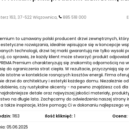
erz 163, 37-522 Wiązownica,
885 518 000
E
remium to uznawany polski producent drzwi zewnętrznych, który
z estetyczne rozwiązania, idealnie wpisujące się w koncepcje 
nych technologii, drzwi tej marki gwarantują nie tylko wysoki 
acji, co sprawia, że każdy klient może stworzyć produkt odpowi
PREMA Premium charakteryzują się znakomitą odpornością na wł
się do ograniczenia strat ciepła. W rezultacie, przyczyniają s
kle istotne w kontekście rosnących kosztów energii. Firma oferu
e drzwi do architektury i estetyki każdego domu. Niezależnie o
dobienia, czy rustykalne akcenty - na pewno znajdziesz coś dla 
najdrobniejsze detale oraz najwyższej jakości materiały, produkty
stwo na długie lata. Zachęcamy do odwiedzenia naszej strony i
 a także inspiracje, które pomogą Ci w dokonaniu najlepszego 
edzin:
1163
Ilość kliknięć:
1
Ocena:
ia: 05.06.2025