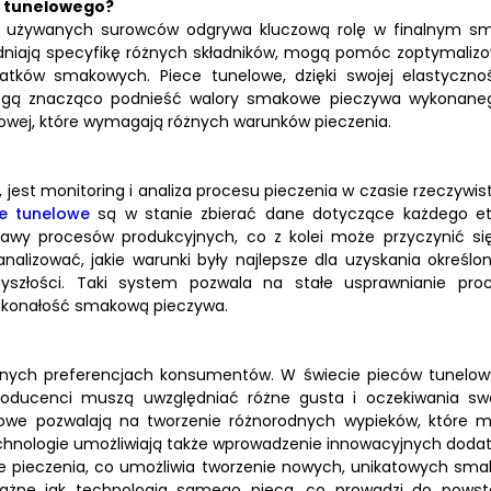
a tunelowego?
ość używanych surowców odgrywa kluczową rolę w finalnym s
dniają specyfikę różnych składników, mogą pomóc zoptymaliz
atków smakowych. Piece tunelowe, dzięki swojej elastycznoś
ogą znacząco podnieść walory smakowe pieczywa wykonane
enowej, które wymagają różnych warunków pieczenia.
est monitoring i analiza procesu pieczenia w czasie rzeczywis
e tunelowe
są w stanie zbierać dane dotyczące każdego e
rawy procesów produkcyjnych, co z kolei może przyczynić si
alizować, jakie warunki były najlepsze dla uzyskania określo
szłości. Taki system pozwala na stałe usprawnianie pro
doskonałość smakową pieczywa.
ych preferencjach konsumentów. W świecie pieców tunelow
producenci muszą uwzględniać różne gusta i oczekiwania sw
lowe pozwalają na tworzenie różnorodnych wypieków, które 
hnologie umożliwiają także wprowadzenie innowacyjnych doda
 pieczenia, co umożliwia tworzenie nowych, unikatowych sma
ażne jak technologia samego pieca, co prowadzi do powst