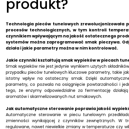
produkt?
Technologia pieców tunelowych zrewolucjonizowała p
procesów technologicznych, w tym kontroli temperatu
czynnikiem wpływającym na jakość ostatecznego produ
systemów można zaprogramować smak pieczywa. Odpow
działa i jakie parametry można w nim kontrolować.
Jakie czynniki kształtują smak wypieków w piecach tu
Smak wypieków nie jest jedynie wynikiem użytych składników,
przypadku pieców tunelowych kluczowe parametry, takie jak 
istotny wpływ na ostateczny smak. Dzięki automatyczn
parametry, co pozwala na osiągnięcie powtarzalności i jed
tego, że enzymy odpowiedzialne za fermentację działaj
aromatów i skarmelizowanych nut smakowych.
Jak automatyczne sterowanie poprawia jakość wypiek
Automatyczne sterowanie w piecu tunelowym przedkłada 
zmienności wynikającej z czynników zewnętrznych. W t
regulowane, nawet niewielkie zmiany w temperaturze czy 