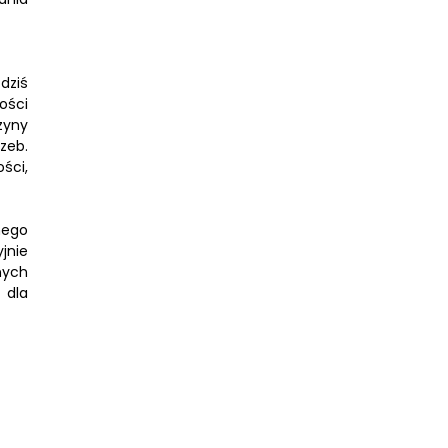
dziś
ości
zyny
zeb.
ści,
nego
jnie
nych
 dla