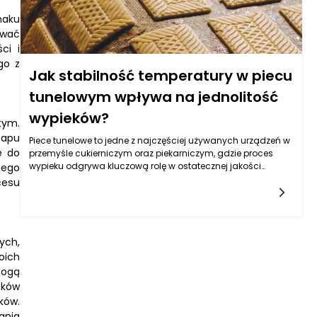
maku
ować
ci i
go z
Jak stabilność temperatury w piecu
tunelowym wpływa na jednolitość
wypieków?
tym.
tapu
Piece tunelowe to jedne z najczęściej używanych urządzeń w
ę do
przemyśle cukierniczym oraz piekarniczym, gdzie proces
wypieku odgrywa kluczową rolę w ostatecznej jakości
nego
produktów. Jednym z najważniejszych czynników
cesu
wpływających na jakość wypieków jest stabilność
temperatury w piecu tunelowym. Dzięki zastosowaniu
odpowiednich technologii oraz systemów kontroli, piece
tunelowe zapewniają optymalne warunki do wypieku, co
ych,
przekłada się na jednolitość i powtarzalność produktów.
Różnice w temperaturze mogą prowadzić do znaczących
oich
odchyleń w procesie wypieku, a tym samym wpływać na
mogą
smak, teksturę oraz wygląd wypieków.
tków
ków.
ania