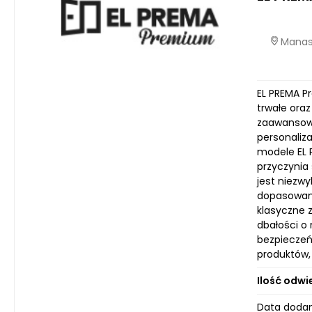
Manast
EL PREMA P
trwałe ora
zaawansowa
personaliz
modele EL 
przyczynia 
jest niezwy
dopasowani
klasyczne z
dbałości o 
bezpieczeń
produktów,
Ilość odwi
Data dodan