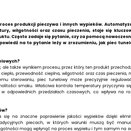
roces produkcji pieczywa i innych wypieków. Automatyz
ry, wilgotności oraz czasu pieczenia, staje się klucz
ktu. Często zadaje się pytanie, czy za pomocą nowoczes
iedź na to pytanie leży w zrozumieniu, jak piec tune
nelowych?
 ale także wynikiem procesu, przez który ten produkt przechodz
ciepło, przewodność cieplna, wilgotność oraz czas pieczenia, 
emu sterowaniu, piec tunelowy może precyzyjnie regulowa
nolitości smaku. Właściwa kontrola temperatury przyczynia si
ą w odpowiednich przedziałach czasowych, co wpływa na ro
ów?
się na znaczne poprawienie jakości wypieków dzięki elimin
radycyjnych piecach, w których warunki muszą być manua
wilgotności mogą wpłynąć na proces wypieku i tym samym na 