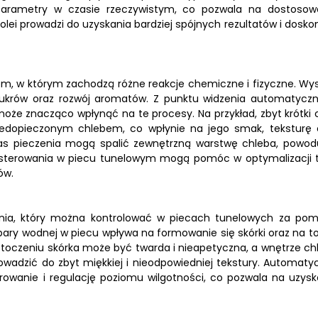
arametry w czasie rzeczywistym, co pozwala na dostosow
lei prowadzi do uzyskania bardziej spójnych rezultatów i doskon
em, w którym zachodzą różne reakcje chemiczne i fizyczne. Wy
 cukrów oraz rozwój aromatów. Z punktu widzenia automatycz
oże znacząco wpłynąć na te procesy. Na przykład, zbyt krótki 
iedopieczonym chlebem, co wpłynie na jego smak, teksturę 
czas pieczenia mogą spalić zewnętrzną warstwę chleba, powod
 sterowania w piecu tunelowym mogą pomóc w optymalizacji 
ów.
zenia, który można kontrolować w piecach tunelowych za po
y wodnej w piecu wpływa na formowanie się skórki oraz na to,
toczeniu skórka może być twarda i nieapetyczna, a wnętrze ch
owadzić do zbyt miękkiej i nieodpowiedniej tekstury. Automaty
owanie i regulację poziomu wilgotności, co pozwala na uzysk