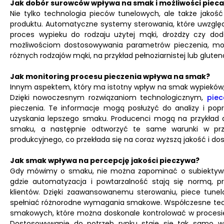
Jak dobór surowców wpływa na smak i możliwości piec
Nie tylko technologia pieców tunelowych, ale także jak
produktu. Automatyczne systemy sterowania, które uwzglę
proces wypieku do rodzaju użytej mąki, drożdży czy dod
możliwościom dostosowywania parametrów pieczenia, m
różnych rodzajów mąki, na przykład pełnoziarnistej lub glut
Jak monitoring procesu pieczenia wpływa na smak?
Innym aspektem, który ma istotny wpływ na smak wypieków, j
Dzięki nowoczesnym rozwiązaniom technologicznym,
piec
pieczenia. Te informacje mogą posłużyć do analizy i pop
uzyskania lepszego smaku. Producenci mogą na przykład an
smaku, a następnie odtworzyć te same warunki w przy
produkcyjnego, co przekłada się na coraz wyższą jakość i 
Jak smak wpływa na percepcję jakości pieczywa?
Gdy mówimy o smaku, nie można zapominać o subiektywn
gdzie automatyzacja i powtarzalność stają się normą, 
klientów. Dzięki zaawansowanemu sterowaniu, piece tune
spełniać różnorodne wymagania smakowe. Współczesne tec
smakowych, które można doskonale kontrolować w procesie
Dostosowywanie do potrzeb rynku staje się tak samo w