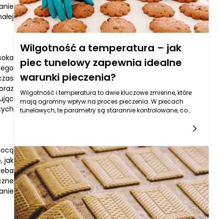
anie
ałej
Wilgotność a temperatura – jak
soka
piec tunelowy zapewnia idealne
nego
warunki pieczenia?
czas
oraz
Wilgotność i temperatura to dwie kluczowe zmienne, które
ując
mają ogromny wpływ na proces pieczenia. W piecach
tych
tunelowych, te parametry są starannie kontrolowane, co
pozwala na osiągnięcie optymalnych warunków dla
różnych procesów technologicznych związanych z obróbką
termiczną produktów. Piece tunelowe, w których produkty
poruszają się przez ciągły strumień gorącego powietrza,
mocą
doskonale nadają się do wielu systemów produkcji, od
 jak
pieczywa po słodycze, dzięki swojej zdolności do utrzymania
leba
stabilnych warunków mikroklimatycznych.
czne
anie