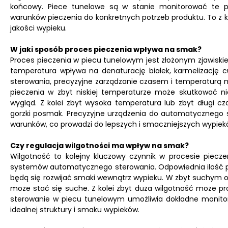
końcowy. Piece tunelowe są w stanie monitorować te p
warunków pieczenia do konkretnych potrzeb produktu. To z ko
jakości wypieku.
W jaki sposób proces pieczenia wpływa na smak?
Proces pieczenia w piecu tunelowym jest złożonym zjawiski
temperatura wpływa na denaturację białek, karmelizację
sterowania, precyzyjne zarządzanie czasem i temperaturą m
pieczenia w zbyt niskiej temperaturze może skutkować n
wygląd. Z kolei zbyt wysoka temperatura lub zbyt długi 
gorzki posmak. Precyzyjne urządzenia do automatycznego
warunków, co prowadzi do lepszych i smaczniejszych wypiek
Czy regulacja wilgotności ma wpływ na smak?
Wilgotność to kolejny kluczowy czynnik w procesie piec
systemów automatycznego sterowania. Odpowiednia ilość par
będą się rozwijać smaki wewnątrz wypieku. W zbyt suchym o
może stać się suche. Z kolei zbyt duża wilgotność może pr
sterowanie w piecu tunelowym umożliwia dokładne monitor
idealnej struktury i smaku wypieków.