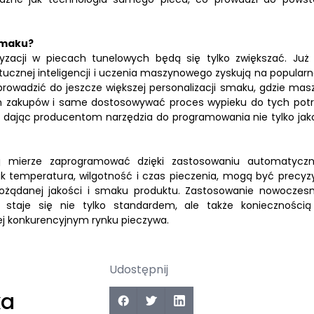
smaku?
zacji w piecach tunelowych będą się tylko zwiększać. Już 
ucznej inteligencji i uczenia maszynowego zyskują na popularn
rowadzić do jeszcze większej personalizacji smaku, gdzie mas
ich zakupów i same dostosowywać proces wypieku do tych potr
 dając producentom narzędzia do programowania nie tylko jako
mierze zaprogramować dzięki zastosowaniu automatycz
ak temperatura, wilgotność i czas pieczenia, mogą być precyzy
pożądanej jakości i smaku produktu. Zastosowanie nowoczes
e staje się nie tylko standardem, ale także koniecznością
ej konkurencyjnym rynku pieczywa.
Udostępnij
ka