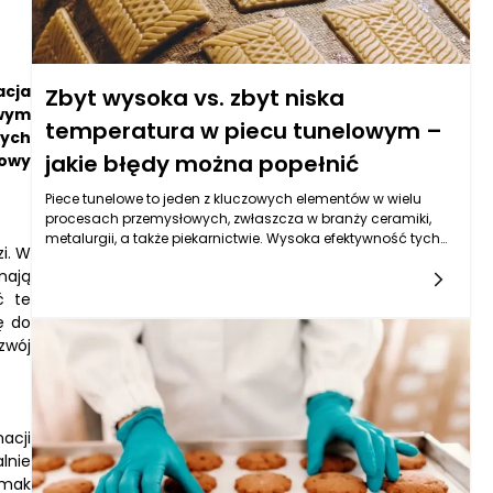
acja
Zbyt wysoka vs. zbyt niska
owym
temperatura w piecu tunelowym –
nych
jakie błędy można popełnić
lowy
Piece tunelowe to jeden z kluczowych elementów w wielu
procesach przemysłowych, zwłaszcza w branży ceramiki,
metalurgii, a także piekarnictwie. Wysoka efektywność tych
i. W
urządzeń wynika z ich zdolności do pracy w ciągłym cyklu z
mają
zapewnieniem równomiernego rozkładu temperatury.
ć te
Dlatego tak istotne jest, aby odpowiednio zarządzać
temperaturą w takim piecu. Zarówno zbyt wysoka, jak i zbyt
ę do
niska temperatura mogą prowadzić do poważnych
zwój
problemów produkcyjnych. W tym artykule przyjrzymy się
najczęściej popełnianym błędom związanym z
ustawieniami temperatury w piecach tunelowych, a także ich
konsekwencjom.
acji
lnie
smak