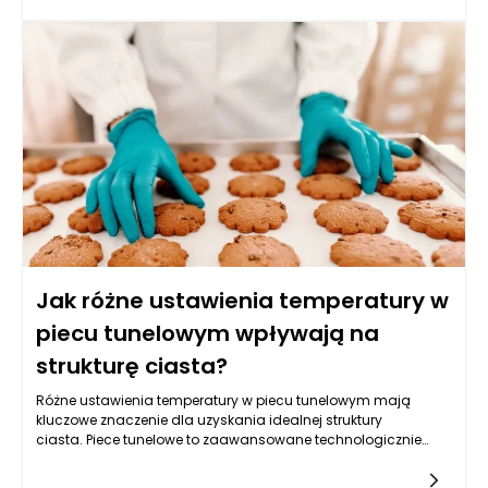
temperatury w piecu tunelowym. Dzięki zastosowaniu
odpowiednich technologii oraz systemów kontroli, piece
tunelowe zapewniają optymalne warunki do wypieku, co
przekłada się na jednolitość i powtarzalność produktów.
Różnice w temperaturze mogą prowadzić do znaczących
odchyleń w procesie wypieku, a tym samym wpływać na
smak, teksturę oraz wygląd wypieków.
Jak różne ustawienia temperatury w
piecu tunelowym wpływają na
strukturę ciasta?
Różne ustawienia temperatury w piecu tunelowym mają
kluczowe znaczenie dla uzyskania idealnej struktury
ciasta. Piece tunelowe to zaawansowane technologicznie
urządzenia stosowane w piekarstwie, które umożliwiają ciągłe
pieczenie produktów piekarniczych w zorganizowanym