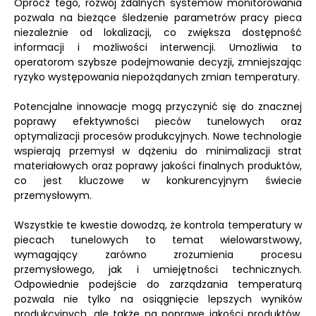
Oprócz tego, rozwój zdalnych systemów monitorowania
pozwala na bieżące śledzenie parametrów pracy pieca
niezależnie od lokalizacji, co zwiększa dostępność
informacji i możliwości interwencji. Umożliwia to
operatorom szybsze podejmowanie decyzji, zmniejszając
ryzyko występowania niepożądanych zmian temperatury.
Potencjalne innowacje mogą przyczynić się do znacznej
poprawy efektywności pieców tunelowych oraz
optymalizacji procesów produkcyjnych. Nowe technologie
wspierają przemysł w dążeniu do minimalizacji strat
materiałowych oraz poprawy jakości finalnych produktów,
co jest kluczowe w konkurencyjnym świecie
przemysłowym.
Wszystkie te kwestie dowodzą, że kontrola temperatury w
piecach tunelowych to temat wielowarstwowy,
wymagający zarówno zrozumienia procesu
przemysłowego, jak i umiejętności technicznych.
Odpowiednie podejście do zarządzania temperaturą
pozwala nie tylko na osiągnięcie lepszych wyników
produkcyjnych, ale także na poprawę jakości produktów,