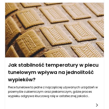
przez ciągły strumień gorącego powietrza, doskonale nadają
się do wielu systemów produkcji, od pieczywa po słodycze,
dzięki swojej zdolności do utrzymania stabilnych warunków
mikroklimatycznych.
Jak stabilność temperatury w piecu
tunelowym wpływa na jednolitość
wypieków?
Piece tunelowe to jedne z najczęściej używanych urządzeń w
przemyśle cukierniczym oraz piekarniczym, gdzie proces
wypieku odgrywa kluczową rolę w ostatecznej jakości
produktów. Jednym z najważniejszych czynników
wpływających na jakość wypieków jest stabilność