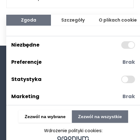
Zgoda
Szczegóły
O plikach cookie
Niezbędne
Preferencje
Brak
O nas
Kontakt
Statystyka
Polityka prywatności
(RODO. Cookies)
Marketing
Brak
Zezwól na wybrane
Zezwól na wszystkie
Wdrożenie polityki cookies:
©2025 Realizacja
strony www
: Technetium.pl