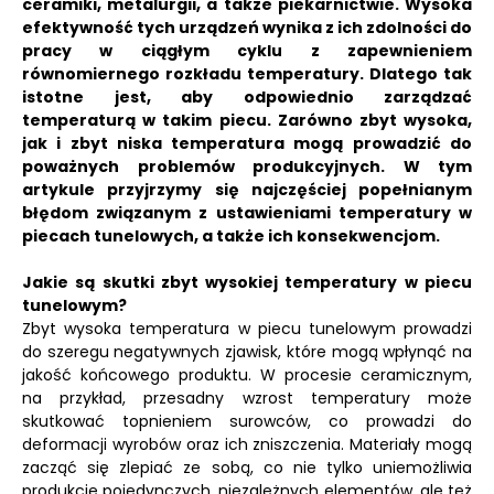
ceramiki, metalurgii, a także piekarnictwie. Wysoka
efektywność tych urządzeń wynika z ich zdolności do
pracy w ciągłym cyklu z zapewnieniem
równomiernego rozkładu temperatury. Dlatego tak
istotne jest, aby odpowiednio zarządzać
temperaturą w takim piecu. Zarówno zbyt wysoka,
jak i zbyt niska temperatura mogą prowadzić do
poważnych problemów produkcyjnych. W tym
artykule przyjrzymy się najczęściej popełnianym
błędom związanym z ustawieniami temperatury w
piecach tunelowych, a także ich konsekwencjom.
Jakie są skutki zbyt wysokiej temperatury w piecu
tunelowym?
Zbyt wysoka temperatura w piecu tunelowym prowadzi
do szeregu negatywnych zjawisk, które mogą wpłynąć na
jakość końcowego produktu. W procesie ceramicznym,
na przykład, przesadny wzrost temperatury może
skutkować topnieniem surowców, co prowadzi do
deformacji wyrobów oraz ich zniszczenia. Materiały mogą
zacząć się zlepiać ze sobą, co nie tylko uniemożliwia
produkcję pojedynczych, niezależnych elementów, ale też