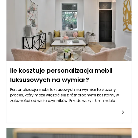
terapii, takich jak chemioterapia. Decyzje podejmowane w
kontekście onkologii w Warszawie często uwzględniają
możliwości podejścia do leczenia, które są bardziej precyzyjne
i zindywidualizowane. Dzięki temu leczenie onkologiczne w
Warszawie staje się bardziej skuteczne, a zarazem mniej
obciążające dla pacjentów. Rozwój wiedzy oraz innowacyjne
podejścia są kluczowe w walce z nowotworami, co pomaga
osiągać lepsze wyniki terapeutyczne przy mniejszych
skutkach ubocznych.
Ile kosztuje personalizacja mebli
luksusowych na wymiar?
Personalizacja mebli luksusowych na wymiar to złożony
proces, który może wiązać się z różnorodnymi kosztami, w
zależności od wielu czynników. Przede wszystkim, meble
luksusowe są definiowane przez wysoką jakość materiałów,
precyzyjne rzemiosło oraz unikalny design. Koszt
personalizacji tych mebli jest zatem uzależniony od
zastosowanych materiałów, poziomu skomplikowania
projektu, a także lokalnych przepisów dotyczących rzemiosła i
produkcji. Kluczowe jest zrozumienie, że personalizacja mebli