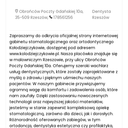
Obrońców Poczty Gdańskiej 10a,
Dentysta
35-509 Rzeszów,
178561256
Rzeszów
Zapraszamy do odkrycia oficjalnej strony internetowej
gabinetu stomatologicznego oraz ortodontycznego
Kołodziejczykowie, dostępnej pod adresem
www.kolodziejczykowie.pl. Nasza placówka znajduje się
w malowniczym Rzeszowie, przy ulicy Obrońców
Poczty Gdańskiej 10a. Oferujemy szeroki wachlarz
usług dentystycznych, które zostały zaprojektowane z
myślą o zdrowiu i pięknym uśmiechu naszych
pacjentów. W naszym gabinecie przywiązujemy
ogromną wagę do komfortu i zadowolenia osób, które
nam zaufały. Dzięki zastosowaniu nowoczesnych
technologii oraz najwyższej jakości materiałów,
jesteśmy w stanie zapewnić kompleksową opiekę
stomatologiczną, zarówno dla dzieci, jak i dorosłych.
Różnorodność oferowanych zabiegów, w tym
ortodoncja, dentystyka estetyczna czy profilaktyka,