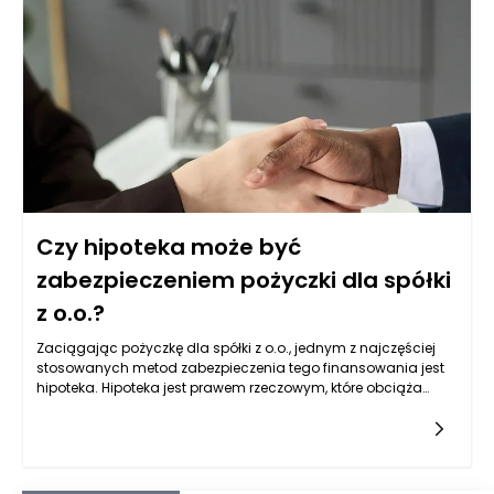
luksusowych to nie tylko kwestie finansowe, ale również
emocjonalne, które wiążą się z tworzeniem unikalnych wnętrz
dopasowanych do każdej indywidualnej wizji.
Czy hipoteka może być
zabezpieczeniem pożyczki dla spółki
z o.o.?
Zaciągając pożyczkę dla spółki z o.o., jednym z najczęściej
stosowanych metod zabezpieczenia tego finansowania jest
hipoteka. Hipoteka jest prawem rzeczowym, które obciąża
nieruchomości w celu zabezpieczenia spłaty zobowiązania.
Prawo to jest uregulowane w Kodeksie cywilnym, który
szczegółowo opisuje zasady ustanawiania oraz wyceny
hipotek. W przypadku pożyczki dla spółek z ograniczoną
odpowiedzialnością, możliwe jest zastosowanie hipoteki jako