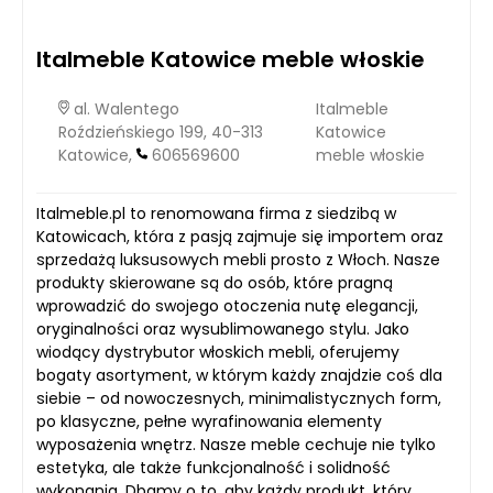
Italmeble Katowice meble włoskie
al. Walentego
Italmeble
Roździeńskiego 199, 40-313
Katowice
Katowice,
606569600
meble włoskie
Italmeble.pl to renomowana firma z siedzibą w
Katowicach, która z pasją zajmuje się importem oraz
sprzedażą luksusowych mebli prosto z Włoch. Nasze
produkty skierowane są do osób, które pragną
wprowadzić do swojego otoczenia nutę elegancji,
oryginalności oraz wysublimowanego stylu. Jako
wiodący dystrybutor włoskich mebli, oferujemy
bogaty asortyment, w którym każdy znajdzie coś dla
siebie – od nowoczesnych, minimalistycznych form,
po klasyczne, pełne wyrafinowania elementy
wyposażenia wnętrz. Nasze meble cechuje nie tylko
estetyka, ale także funkcjonalność i solidność
wykonania. Dbamy o to, aby każdy produkt, który