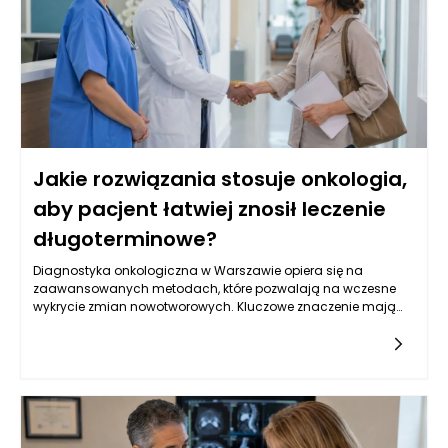
Jakie rozwiązania stosuje onkologia,
aby pacjent łatwiej znosił leczenie
długoterminowe?
Diagnostyka onkologiczna w Warszawie opiera się na
zaawansowanych metodach, które pozwalają na wczesne
wykrycie zmian nowotworowych. Kluczowe znaczenie mają
badania obrazowe, takie jak tomografia komputerowa,
rezonans magnetyczny oraz ultrasonografia, które
umożliwiają oceny strukturalne narządów wewnętrznych.
Oprócz tego, istotną rolę odgrywają badania laboratoryjne, w
tym oznaczenia markerów nowotworowych w krwi, które mogą
wskazywać na obecność choroby. W Warszawie, dzięki
postępowi w dziedzinie genetyki, coraz częściej stosuje się