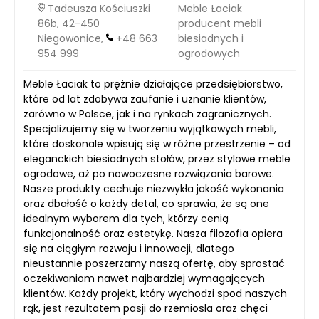
Tadeusza Kościuszki
Meble Łaciak
86b, 42-450
producent mebli
Niegowonice,
+48 663
biesiadnych i
954 999
ogrodowych
Meble Łaciak to prężnie działające przedsiębiorstwo,
które od lat zdobywa zaufanie i uznanie klientów,
zarówno w Polsce, jak i na rynkach zagranicznych.
Specjalizujemy się w tworzeniu wyjątkowych mebli,
które doskonale wpisują się w różne przestrzenie – od
eleganckich biesiadnych stołów, przez stylowe meble
ogrodowe, aż po nowoczesne rozwiązania barowe.
Nasze produkty cechuje niezwykła jakość wykonania
oraz dbałość o każdy detal, co sprawia, że są one
idealnym wyborem dla tych, którzy cenią
funkcjonalność oraz estetykę. Nasza filozofia opiera
się na ciągłym rozwoju i innowacji, dlatego
nieustannie poszerzamy naszą ofertę, aby sprostać
oczekiwaniom nawet najbardziej wymagających
klientów. Każdy projekt, który wychodzi spod naszych
rąk, jest rezultatem pasji do rzemiosła oraz chęci