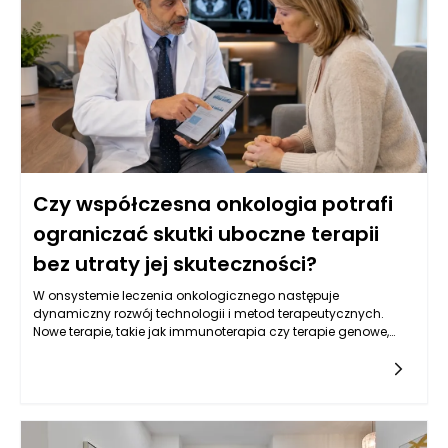
również badania molekularne, które identyfikują mutacje
genów związanych z nowotworami, co pozwala na bardziej
spersonalizowane podejście do leczenia. Kluczowe jest
zrozumienie, że wczesne wykrycie choroby zwiększa szanse na
skuteczne leczenie oraz poprawia komfort życia pacjentów.
Czy współczesna onkologia potrafi
ograniczać skutki uboczne terapii
bez utraty jej skuteczności?
W onsystemie leczenia onkologicznego następuje
dynamiczny rozwój technologii i metod terapeutycznych.
Nowe terapie, takie jak immunoterapia czy terapie genowe,
oferują pacjentom z nowotworami nowe możliwości, które
mogą przyczynić się do ograniczenia skutków ubocznych. Te
nowoczesne metody działają na zasadzie wspierania
naturalnych mechanizmów obronnych organizmu lub
modyfikacji genetycznych komórek nowotworowych, co w
efekcie może zmniejszać potrzebę stosowania tradycyjnych