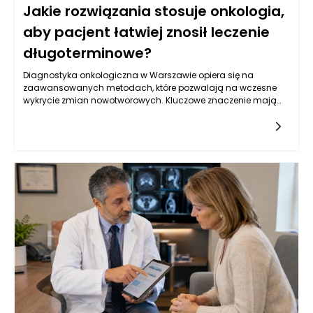
Jakie rozwiązania stosuje onkologia,
aby pacjent łatwiej znosił leczenie
długoterminowe?
Diagnostyka onkologiczna w Warszawie opiera się na
zaawansowanych metodach, które pozwalają na wczesne
wykrycie zmian nowotworowych. Kluczowe znaczenie mają
badania obrazowe, takie jak tomografia komputerowa,
rezonans magnetyczny oraz ultrasonografia, które
umożliwiają oceny strukturalne narządów wewnętrznych.
Oprócz tego, istotną rolę odgrywają badania laboratoryjne, w
tym oznaczenia markerów nowotworowych w krwi, które mogą
wskazywać na obecność choroby. W Warszawie, dzięki
postępowi w dziedzinie genetyki, coraz częściej stosuje się
również badania molekularne, które identyfikują mutacje
genów związanych z nowotworami, co pozwala na bardziej
spersonalizowane podejście do leczenia. Kluczowe jest
zrozumienie, że wczesne wykrycie choroby zwiększa szanse na
skuteczne leczenie oraz poprawia komfort życia pacjentów.