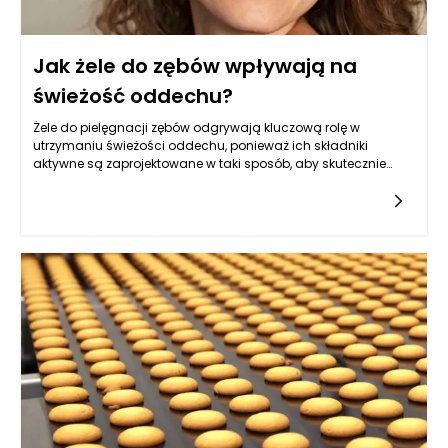
Jak żele do zębów wpływają na
świeżość oddechu?
Żele do pielęgnacji zębów odgrywają kluczową rolę w
utrzymaniu świeżości oddechu, ponieważ ich składniki
aktywne są zaprojektowane w taki sposób, aby skutecznie
eliminować bakterie oraz inne czynniki odpowiedzialne za
nieprzyjemny zapach. W naszym jamy ustnej żyje wiele
rodzajów bakterii, z których część ma pozytywny wpływ na
nasze zdrowie, ale inne mogą powodować trudności,
prowadząc do przykrej woni. Stosując żele do pielęgnacji
zębów, możemy zmniejszyć liczbę niepożądanych
mikroorganizmów, co bezpośrednio przekłada się na poprawę
jakości oddechu. Wiele żeli zawiera substancje czynne, takie
jak fluor, których działanie antybakteryjne wspiera codzienną
higienę jamy ustnej oraz pomaga w walce ze szkodliwymi
bakteriami, które sprzyjają halitozie.