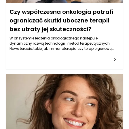
Czy współczesna onkologia potrafi
ograniczać skutki uboczne terapii
bez utraty jej skuteczności?
W onsystemie leczenia onkologicznego następuje
dynamiczny rozwój technologii i metod terapeutycznych.
Nowe terapie, takie jak immunoterapia czy terapie genowe,
oferują pacjentom z nowotworami nowe możliwości, które
mogą przyczynić się do ograniczenia skutków ubocznych. Te
nowoczesne metody działają na zasadzie wspierania
naturalnych mechanizmów obronnych organizmu lub
modyfikacji genetycznych komórek nowotworowych, co w
efekcie może zmniejszać potrzebę stosowania tradycyjnych
terapii, takich jak chemioterapia. Decyzje podejmowane w
kontekście onkologii w Warszawie często uwzględniają
możliwości podejścia do leczenia, które są bardziej precyzyjne
i zindywidualizowane. Dzięki temu leczenie onkologiczne w
Warszawie staje się bardziej skuteczne, a zarazem mniej
obciążające dla pacjentów. Rozwój wiedzy oraz innowacyjne
podejścia są kluczowe w walce z nowotworami, co pomaga
osiągać lepsze wyniki terapeutyczne przy mniejszych
skutkach ubocznych.