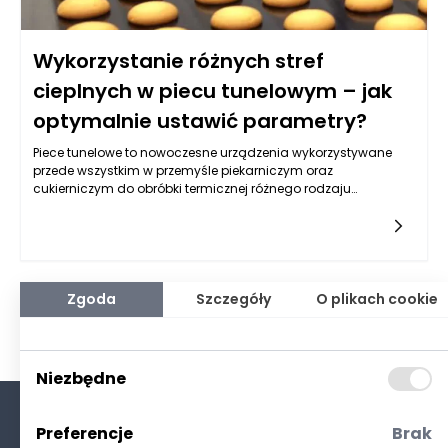
Wykorzystanie różnych stref
cieplnych w piecu tunelowym – jak
optymalnie ustawić parametry?
Piece tunelowe to nowoczesne urządzenia wykorzystywane
przede wszystkim w przemyśle piekarniczym oraz
cukierniczym do obróbki termicznej różnego rodzaju
produktów. Jednym z kluczowych aspektów ich efektywności
jest optymalne wykorzystanie różnych stref cieplnych, co
pozwala na uzyskanie doskonałych rezultatów w procesie
pieczenia. W piecu tunelowym zazwyczaj wyróżnia się trzy
główne strefy cieplne: strefę wstępną, strefę właściwą oraz
strefę chłodzenia. Odpowiednie ustawienie parametrów w
Zgoda
Szczegóły
O plikach cookie
każdej z tych stref ma kluczowe znaczenie dla jakości
wypieków i efektywności energetycznej całego procesu.
Niezbędne
Preferencje
Brak