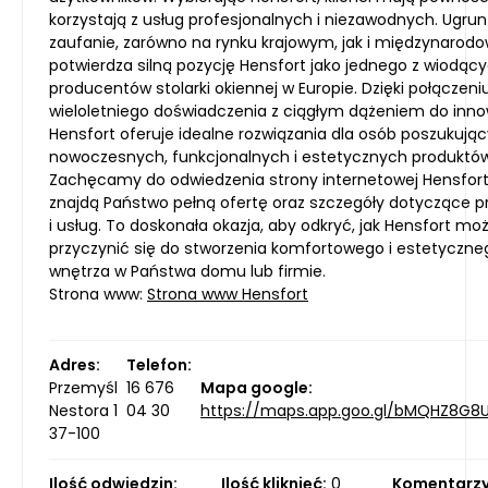
korzystają z usług profesjonalnych i niezawodnych. Ugr
zaufanie, zarówno na rynku krajowym, jak i międzynarod
potwierdza silną pozycję Hensfort jako jednego z wiodąc
producentów stolarki okiennej w Europie. Dzięki połączeni
wieloletniego doświadczenia z ciągłym dążeniem do innow
Hensfort oferuje idealne rozwiązania dla osób poszukują
nowoczesnych, funkcjonalnych i estetycznych produktów
Zachęcamy do odwiedzenia strony internetowej Hensfort
znajdą Państwo pełną ofertę oraz szczegóły dotyczące 
i usług. To doskonała okazja, aby odkryć, jak Hensfort mo
przyczynić się do stworzenia komfortowego i estetyczne
wnętrza w Państwa domu lub firmie.
Strona www:
Strona www Hensfort
Adres:
Telefon:
Przemyśl
16 676
Mapa google:
Nestora 1
04 30
https://maps.app.goo.gl/bMQHZ8G8U
37-100
Ilość odwiedzin:
Ilość kliknięć:
0
Komentarzy