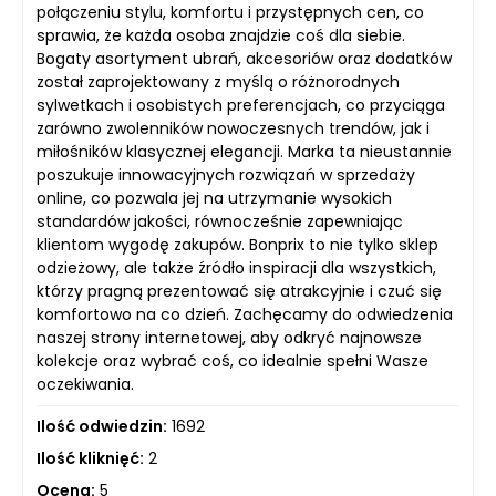
połączeniu stylu, komfortu i przystępnych cen, co
sprawia, że każda osoba znajdzie coś dla siebie.
Bogaty asortyment ubrań, akcesoriów oraz dodatków
został zaprojektowany z myślą o różnorodnych
sylwetkach i osobistych preferencjach, co przyciąga
zarówno zwolenników nowoczesnych trendów, jak i
miłośników klasycznej elegancji. Marka ta nieustannie
poszukuje innowacyjnych rozwiązań w sprzedaży
online, co pozwala jej na utrzymanie wysokich
standardów jakości, równocześnie zapewniając
klientom wygodę zakupów. Bonprix to nie tylko sklep
odzieżowy, ale także źródło inspiracji dla wszystkich,
którzy pragną prezentować się atrakcyjnie i czuć się
komfortowo na co dzień. Zachęcamy do odwiedzenia
naszej strony internetowej, aby odkryć najnowsze
kolekcje oraz wybrać coś, co idealnie spełni Wasze
oczekiwania.
Ilość odwiedzin:
1692
Ilość kliknięć:
2
Ocena:
5