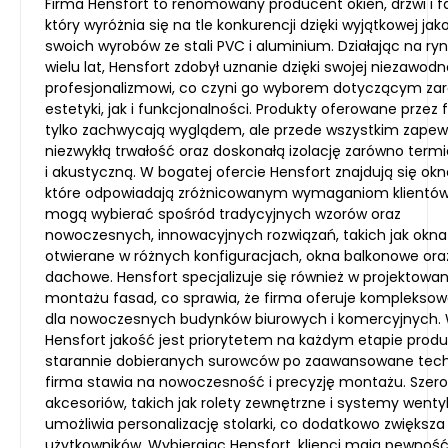
Firma Hensfort to renomowany producent okien, drzwi i f
który wyróżnia się na tle konkurencji dzięki wyjątkowej jak
swoich wyrobów ze stali PVC i aluminium. Działając na ry
wielu lat, Hensfort zdobył uznanie dzięki swojej niezawodno
profesjonalizmowi, co czyni go wyborem dotyczącym za
estetyki, jak i funkcjonalności. Produkty oferowane przez 
tylko zachwycają wyglądem, ale przede wszystkim zapew
niezwykłą trwałość oraz doskonałą izolację zarówno termi
i akustyczną. W bogatej ofercie Hensfort znajdują się okna
które odpowiadają zróżnicowanym wymaganiom klientów. 
mogą wybierać spośród tradycyjnych wzorów oraz
nowoczesnych, innowacyjnych rozwiązań, takich jak okna
otwierane w różnych konfiguracjach, okna balkonowe ora
dachowe. Hensfort specjalizuje się również w projektowani
montażu fasad, co sprawia, że firma oferuje kompleksow
dla nowoczesnych budynków biurowych i komercyjnych.
Hensfort jakość jest priorytetem na każdym etapie produk
starannie dobieranych surowców po zaawansowane tech
firma stawia na nowoczesność i precyzję montażu. Szero
akcesoriów, takich jak rolety zewnętrzne i systemy wenty
umożliwia personalizację stolarki, co dodatkowo zwiększ
użytkowników. Wybierając Hensfort, klienci mają pewność