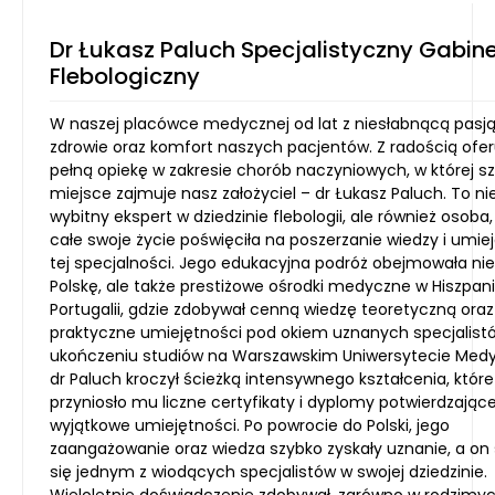
Dr Łukasz Paluch Specjalistyczny Gabin
Flebologiczny
W naszej placówce medycznej od lat z niesłabnącą pasj
zdrowie oraz komfort naszych pacjentów. Z radością ofe
pełną opiekę w zakresie chorób naczyniowych, w której s
miejsce zajmuje nasz założyciel – dr Łukasz Paluch. To nie
wybitny ekspert w dziedzinie flebologii, ale również osoba,
całe swoje życie poświęciła na poszerzanie wiedzy i umie
tej specjalności. Jego edukacyjna podróż obejmowała nie
Polskę, ale także prestiżowe ośrodki medyczne w Hiszpanii
Portugalii, gdzie zdobywał cenną wiedzę teoretyczną oraz
praktyczne umiejętności pod okiem uznanych specjalistó
ukończeniu studiów na Warszawskim Uniwersytecie Med
dr Paluch kroczył ścieżką intensywnego kształcenia, które
przyniosło mu liczne certyfikaty i dyplomy potwierdzając
wyjątkowe umiejętności. Po powrocie do Polski, jego
zaangażowanie oraz wiedza szybko zyskały uznanie, a on
się jednym z wiodących specjalistów w swojej dziedzinie.