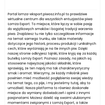
Portal lomza-eksport.piwosz.info.pl to prawdziwe
wirtualne centrum dla wszystkich entuzjastów piwa
Łomża Export. To miejsce, które łączy w sobie pasję
do wyjątkowych smaków i bogatej tradycji warzenia
piwa. Znajdziesz tu nie tylko szczegółowe informacje
na temat samego trunku, ale także materiały
dotyczące jego historii, procesu produkcji i unikalnych
cech, które wyróżniają je na tle innych piw. Dzięki
naszej stronie odkryjesz tajniki, które kryją się za każdą
butelką Łomży Export. Poznasz zasady, na jakich są
stosowane najwyższej jakości składniki, które
sprawiają, że ten napój ma tak charakterystyczny
smak i aromat. Wierzymy, że każdy miłośnik piwa
powinien mieć możliwość pogłębienia swojej wiedzy
na temat tego, co pije, i my jesteśmy tutaj, aby to
umożliwić. Nasza platforma to również doskonałe
miejsce do wymiany doświadczeń i opinii z innymi
pasjonatami. Możesz dzielić się swoimi ulubionymi
momentami związanymi z Łomżą Export, a także