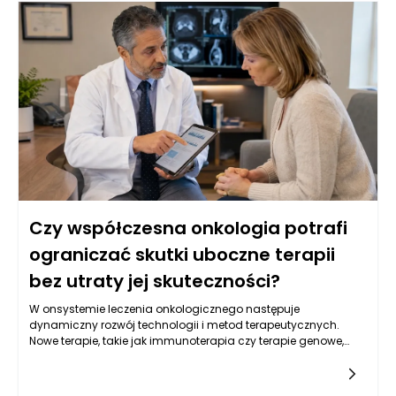
tym oznaczenia markerów nowotworowych w krwi, które mogą
wskazywać na obecność choroby. W Warszawie, dzięki
postępowi w dziedzinie genetyki, coraz częściej stosuje się
również badania molekularne, które identyfikują mutacje
genów związanych z nowotworami, co pozwala na bardziej
spersonalizowane podejście do leczenia. Kluczowe jest
zrozumienie, że wczesne wykrycie choroby zwiększa szanse na
skuteczne leczenie oraz poprawia komfort życia pacjentów.
Czy współczesna onkologia potrafi
ograniczać skutki uboczne terapii
bez utraty jej skuteczności?
W onsystemie leczenia onkologicznego następuje
dynamiczny rozwój technologii i metod terapeutycznych.
Nowe terapie, takie jak immunoterapia czy terapie genowe,
oferują pacjentom z nowotworami nowe możliwości, które
mogą przyczynić się do ograniczenia skutków ubocznych. Te
nowoczesne metody działają na zasadzie wspierania