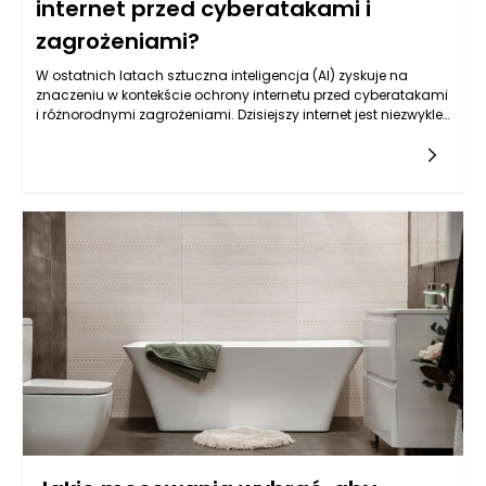
internet przed cyberatakami i
zagrożeniami?
W ostatnich latach sztuczna inteligencja (AI) zyskuje na
znaczeniu w kontekście ochrony internetu przed cyberatakami
i różnorodnymi zagrożeniami. Dzisiejszy internet jest niezwykle
złożonym środowiskiem, w którym codziennie dochodzi do
milionów prób ataków, zarówno na dużą, jak i małą
skalę. Przestępcy wykorzystują coraz bardziej zaawansowane
techniki, co stawia przed obrońcami internetu nowe
wyzwania. AI ma potencjał zrewolucjonizować sposób, w jaki
zabezpieczamy systemy informatyczne, oferując szybsze i
bardziej efektywne metody identyfikacji i reakcji na
zagrożenia.