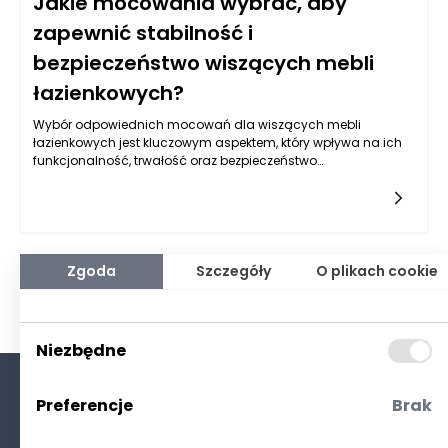
Jakie mocowania wybrać, aby
zapewnić stabilność i
bezpieczeństwo wiszących mebli
łazienkowych?
Wybór odpowiednich mocowań dla wiszących mebli
łazienkowych jest kluczowym aspektem, który wpływa na ich
funkcjonalność, trwałość oraz bezpieczeństwo
użytkowania. Meble łazienkowe, które są montowane na
ścianie, muszą utrzymywać określoną wagę oraz
nawiązywać interakcję z wilgotnym środowiskiem łazienki, co
sprawia, że wybór mocowań nie jest zadaniem
łatwym. Właściwe mocowania powinny być dostosowane do
rodzaju mebli, ich wagi oraz typu ściany, na której są
Zgoda
Szczegóły
O plikach cookie
zamocowane.
Niezbędne
Preferencje
Brak
O nas
Kontakt