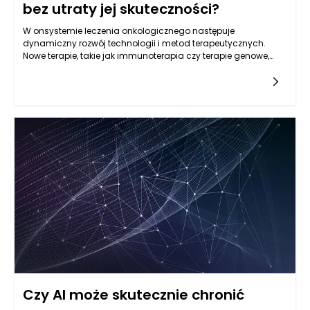
bez utraty jej skuteczności?
W onsystemie leczenia onkologicznego następuje
dynamiczny rozwój technologii i metod terapeutycznych.
Nowe terapie, takie jak immunoterapia czy terapie genowe,
oferują pacjentom z nowotworami nowe możliwości, które
mogą przyczynić się do ograniczenia skutków ubocznych. Te
nowoczesne metody działają na zasadzie wspierania
naturalnych mechanizmów obronnych organizmu lub
modyfikacji genetycznych komórek nowotworowych, co w
efekcie może zmniejszać potrzebę stosowania tradycyjnych
terapii, takich jak chemioterapia. Decyzje podejmowane w
kontekście onkologii w Warszawie często uwzględniają
możliwości podejścia do leczenia, które są bardziej precyzyjne
i zindywidualizowane. Dzięki temu leczenie onkologiczne w
Warszawie staje się bardziej skuteczne, a zarazem mniej
obciążające dla pacjentów. Rozwój wiedzy oraz innowacyjne
podejścia są kluczowe w walce z nowotworami, co pomaga
osiągać lepsze wyniki terapeutyczne przy mniejszych
skutkach ubocznych.
Czy AI może skutecznie chronić