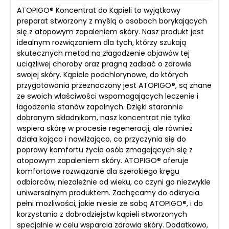
ATOPIGO® Koncentrat do Kąpieli to wyjątkowy
preparat stworzony z myślą o osobach borykających
się z atopowym zapaleniem skóry. Nasz produkt jest
idealnym rozwiązaniem dla tych, którzy szukają
skutecznych metod na złagodzenie objawów tej
uciążliwej choroby oraz pragną zadbać o zdrowie
swojej skóry. Kąpiele podchlorynowe, do których
przygotowania przeznaczony jest ATOPIGO®, są znane
ze swoich właściwości wspomagających leczenie i
łagodzenie stanów zapalnych. Dzięki starannie
dobranym składnikom, nasz koncentrat nie tylko
wspiera skórę w procesie regeneracji, ale również
działa kojąco i nawilżająco, co przyczynia się do
poprawy komfortu życia osób zmagających się z
atopowym zapaleniem skóry. ATOPIGO® oferuje
komfortowe rozwiązanie dla szerokiego kręgu
odbiorców, niezależnie od wieku, co czyni go niezwykle
uniwersalnym produktem. Zachęcamy do odkrycia
pełni możliwości, jakie niesie ze sobą ATOPIGO®, i do
korzystania z dobrodziejstw kąpieli stworzonych
specjalnie w celu wsparcia zdrowia skóry. Dodatkowo,