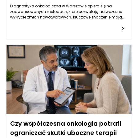
Diagnostyka onkologiczna w Warszawie opiera się na
zaawansowanych metodach, które pozwalają na wczesne
wykrycie zmian nowotworowych. Kluczowe znaczenie mają
badania obrazowe, takie jak tomografia komputerowa,
rezonans magnetyczny oraz ultrasonografia, które
umożliwiają oceny strukturalne narządów wewnętrznych.
Oprócz tego, istotną rolę odgrywają badania laboratoryjne, w
tym oznaczenia markerów nowotworowych w krwi, które mogą
wskazywać na obecność choroby. W Warszawie, dzięki
postępowi w dziedzinie genetyki, coraz częściej stosuje się
również badania molekularne, które identyfikują mutacje
genów związanych z nowotworami, co pozwala na bardziej
spersonalizowane podejście do leczenia. Kluczowe jest
zrozumienie, że wczesne wykrycie choroby zwiększa szanse na
skuteczne leczenie oraz poprawia komfort życia pacjentów.
Czy współczesna onkologia potrafi
ograniczać skutki uboczne terapii