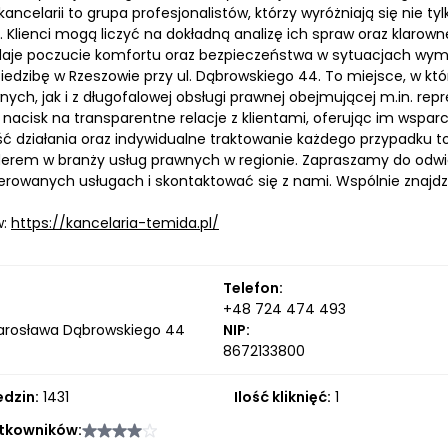
ancelarii to grupa profesjonalistów, którzy wyróżniają się nie
ą. Klienci mogą liczyć na dokładną analizę ich spraw oraz klar
daje poczucie komfortu oraz bezpieczeństwa w sytuacjach wym
iedzibę w Rzeszowie przy ul. Dąbrowskiego 44. To miejsce, w k
ych, jak i z długofalowej obsługi prawnej obejmującej m.in. rep
 nacisk na transparentne relacje z klientami, oferując im wspar
ć działania oraz indywidualne traktowanie każdego przypadku to
liderem w branży usług prawnych w regionie. Zapraszamy do odwi
ferowanych usługach i skontaktować się z nami. Wspólnie znajdz
w:
https://kancelaria-temida.pl/
Telefon:
+48 724 474 493
arosława Dąbrowskiego 44
NIP:
8672133800
edzin:
1431
Ilość kliknięć:
1
tkowników: