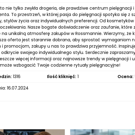
 nie tylko zwykła drogeria, ale prawdziwe centrum pielęgnacji 
ienta. To przestrzeń, w której pasja do pielęgnacji spotyka si
, stylów życia oraz indywidualnych preferencji. Od kosmetyków p
 oczekiwania. Nasze bogate doświadczenie oraz zaufanie, które 
ię na unikalną atmosferę zakupów w Rossmannie. Wierzymy, że każ
sza oferta jest starannie dobrana, aby sprostać wymaganiom n
i promocjom, zakupy u nas to prawdziwa przyjemność. Inspiruj
 odkrycie swojego indywidualnego stylu. Serdecznie zapraszamy 
jeszcze więcej informacji oraz najnowsze trendy w pielęgnacji i ur
oże wzbogacić Twoje codzienne rytuały pielęgnacyjne!
edzin:
1316
Ilość kliknięć:
1
Ocena:
ia: 16.07.2024