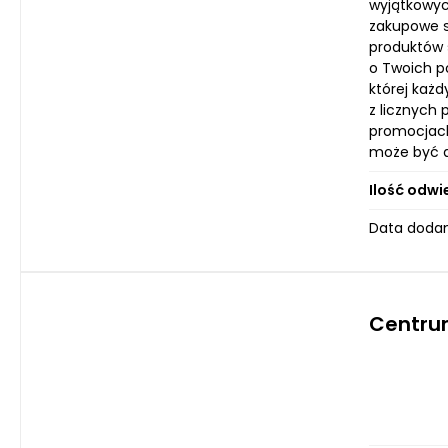
wyjątkowyc
zakupowe s
produktów 
o Twoich po
której każ
z licznych 
promocjach
może być d
Ilość odwi
Data dodan
Centru