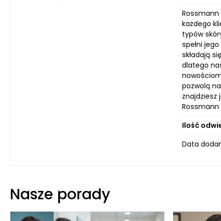
Rossmann to
każdego kl
typów skóry
spełni jego
składają s
dlatego na
nowościom 
pozwolą na
znajdziesz 
Rossmann m
Ilość odwi
Data dodan
Nasze porady