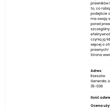
prawników k
to, co robi
podejście 
ma swoją s
porad prawn
szczególny
efektywnoś
czynią ją 
więcej o o
prawnych!
Strona ww
Adres:
Rzeszów
Generała J
35-036
Ilość odwi
Ocena uży