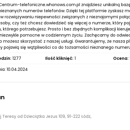
Centrum-telefoniczne.whonows.com.pl znajdziesz unikalną bazę d
i nieznanych numerów telefonów. Dzięki tej platformie zyskasz 
w rozwiązywaniu niepewności związanych z nieznajomymi połącze
soby, czy też chcesz dowiedzieć się więcej o numerze, który pojaw
 którego potrzebujesz. Prosto i bez zbędnych komplikacji kieru
 niezwykle pomocne w codziennym życiu. Zachęcamy do odwiedzen
 możesz skorzystać z naszej usługi. Gwarantujemy, że nasza p
gdy pojawią się wątpliwości co do tożsamości nieznanego numeru.
edzin:
1277
Ilość kliknięć:
1
Ocena:
ia: 10.04.2024
an
 Teresy od Dzieciątka Jezus 109, 91-222 Łódz,