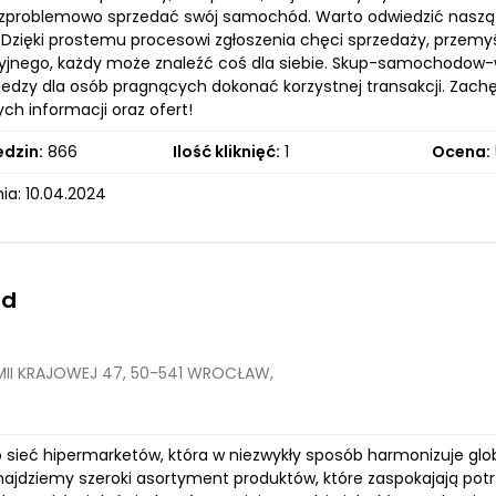
ezproblemowo sprzedać swój samochód. Warto odwiedzić naszą st
 Dzięki prostemu procesowi zgłoszenia chęci sprzedaży, prze
jnego, każdy może znaleźć coś dla siebie. Skup-samochodow-wa
edzy dla osób pragnących dokonać korzystnej transakcji. Zachęc
ch informacji oraz ofert!
edzin:
866
Ilość kliknięć:
1
Ocena:
ia: 10.04.2024
nd
MII KRAJOWEJ 47, 50-541 WROCŁAW,
o sieć hipermarketów, która w niezwykły sposób harmonizuje gl
znajdziemy szeroki asortyment produktów, które zaspokajają pot