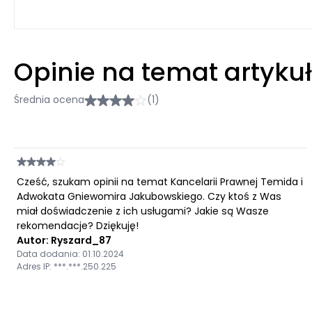
Opinie na temat artyku
Średnia ocena
(1)
Cześć, szukam opinii na temat Kancelarii Prawnej Temida i
Adwokata Gniewomira Jakubowskiego. Czy ktoś z Was
miał doświadczenie z ich usługami? Jakie są Wasze
rekomendacje? Dziękuję!
Autor: Ryszard_87
Data dodania: 01.10.2024
Adres IP: ***.***.250.225