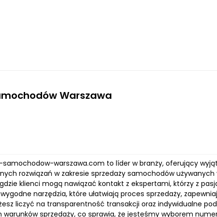
amochodów Warszawa
p-samochodow-warszawa.com to líder w branży, oferujący wyjąt
lnych rozwiązań w zakresie sprzedaży samochodów używanych w 
, gdzie klienci mogą nawiązać kontakt z ekspertami, którzy z p
wygodne narzędzia, które ułatwiają proces sprzedaży, zapewnia
esz liczyć na transparentność transakcji oraz indywidualne pod
h warunków sprzedaży, co sprawia, że jesteśmy wyborem numer