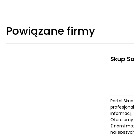
Powiązane firmy
Skup S
Portal Sku
profesjona
informacji
Oferujemy 
Z nami moż
najlepszyc