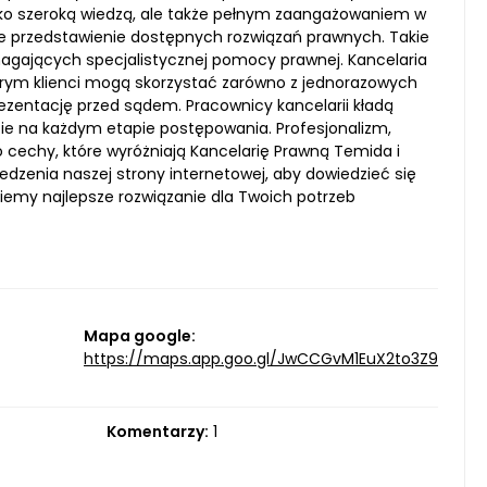
 tylko szeroką wiedzą, ale także pełnym zaangażowaniem w
owne przedstawienie dostępnych rozwiązań prawnych. Takie
agających specjalistycznej pomocy prawnej. Kancelaria
tórym klienci mogą skorzystać zarówno z jednorazowych
rezentację przed sądem. Pracownicy kancelarii kładą
cie na każdym etapie postępowania. Profesjonalizm,
 cechy, które wyróżniają Kancelarię Prawną Temida i
edzenia naszej strony internetowej, aby dowiedzieć się
iemy najlepsze rozwiązanie dla Twoich potrzeb
Mapa google:
https://maps.app.goo.gl/JwCCGvM1EuX2to3Z9
Komentarzy:
1