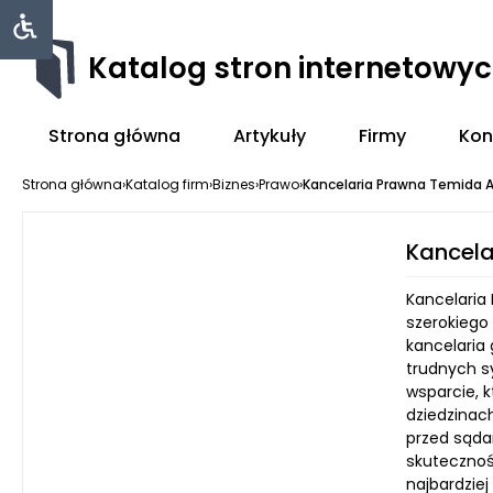
Katalog stron internetowy
Strona główna
Artykuły
Firmy
Kon
Strona główna
›
Katalog firm
›
Biznes
›
Prawo
›
Kancelaria Prawna Temida 
Kancel
Kancelaria
szerokiego
kancelaria
trudnych s
wsparcie, k
dziedzinach
przed sąda
skuteczność
najbardzie