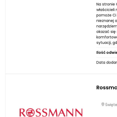
Na stronie 
właściciel
pomoże Ci 
nieznanej o
narzędziem,
okazać się
komfortowo
sytuacji, 
Ilość odwi
Data dodan
Rossm
Świętej