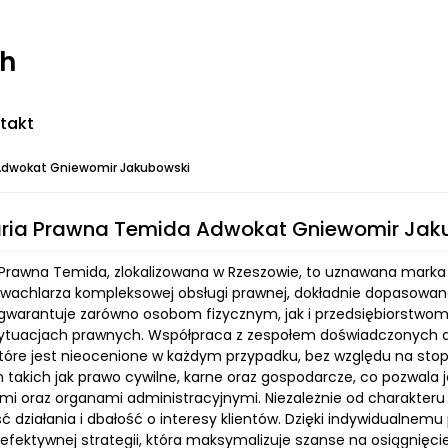
ch
takt
Adwokat Gniewomir Jakubowski
aria Prawna Temida Adwokat Gniewomir Jak
 Prawna Temida, zlokalizowana w Rzeszowie, to uznawana marka w
 wachlarza kompleksowej obsługi prawnej, dokładnie dopasowanej
 gwarantuje zarówno osobom fizycznym, jak i przedsiębiorstwom
ytuacjach prawnych. Współpraca z zespołem doświadczonych 
tóre jest nieocenione w każdym przypadku, bez względu na stopie
 takich jak prawo cywilne, karne oraz gospodarcze, co pozwala j
mi oraz organami administracyjnymi. Niezależnie od charakteru 
 działania i dbałość o interesy klientów. Dzięki indywidualnemu
j efektywnej strategii, która maksymalizuje szanse na osiągnię