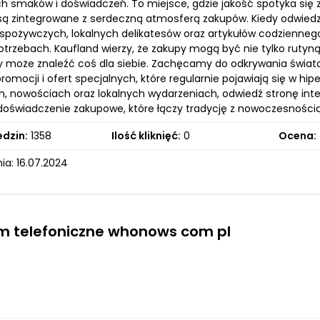
h smaków i doświadczeń. To miejsce, gdzie jakość spotyka się
ą zintegrowane z serdeczną atmosferą zakupów. Kiedy odwiedzis
spożywczych, lokalnych delikatesów oraz artykułów codziennego
trzebach. Kaufland wierzy, że zakupy mogą być nie tylko rutyną,
dy może znaleźć coś dla siebie. Zachęcamy do odkrywania świato
promocji i ofert specjalnych, które regularnie pojawiają się w h
, nowościach oraz lokalnych wydarzeniach, odwiedź stronę inte
oświadczenie zakupowe, które łączy tradycję z nowoczesnością
edzin:
1358
Ilość kliknięć:
0
Ocena:
ia: 16.07.2024
m telefoniczne whonows com pl