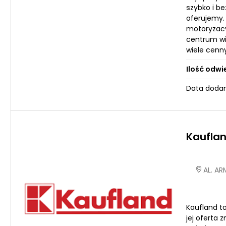
szybko i b
oferujemy.
motoryzacy
centrum wi
wiele cenny
Ilość odwi
Data dodan
Kaufla
AL. AR
Kaufland t
jej oferta 