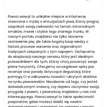
Piwosz.waw.pl to unikalne miejsce w internecie,
stworzone z myślą o entuzjastach piwa, którzy pragną
zaspokoić swoją ciekawość na temat różnorodnych
smaków, marek i stylów tego znanego trunku. W
naszym portalu znajdziesz nie tylko obszerne
zestawienie piw, ale także bogatą bazę wiedzy o
historii, procesie warzenia oraz regionalnych
tradycjach związanych z tym napojem. Zachęcamy
do eksploracji naszego serwisu, który jest idealnym
przewodnikiem dla tych, którzy chcą poszerzyć swoje
piwne horyzonty. Oferujemy szczegółowe opisy piw,
recenzje oraz porady dotyczące degustacji, które
pomogą Ci w odkrywaniu nowości i ukrytych skarbów
na rynku piwowarskim. Niezależnie od tego, czy jesteś
doświadczonym znawcą, czy dopiero zaczynasz swoją
przygodę z piwem, z pewnością znajdziesz u nas coś
interesującego. Piwosz.waw.pl to także społeczność
pasjonatów, gdzie możesz dzielić się swoimi
doświadczeniami i wymieniać się opiniami z innymi