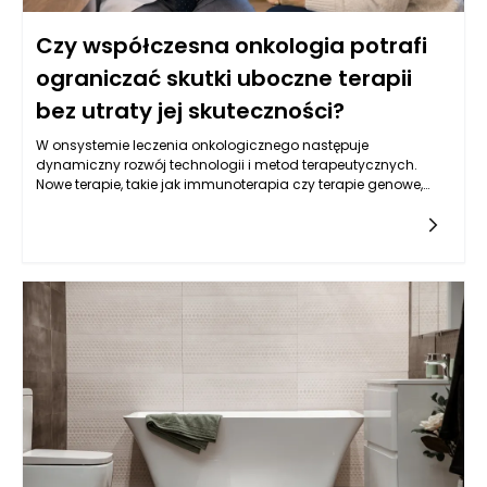
Czy współczesna onkologia potrafi
ograniczać skutki uboczne terapii
bez utraty jej skuteczności?
W onsystemie leczenia onkologicznego następuje
dynamiczny rozwój technologii i metod terapeutycznych.
Nowe terapie, takie jak immunoterapia czy terapie genowe,
oferują pacjentom z nowotworami nowe możliwości, które
mogą przyczynić się do ograniczenia skutków ubocznych. Te
nowoczesne metody działają na zasadzie wspierania
naturalnych mechanizmów obronnych organizmu lub
modyfikacji genetycznych komórek nowotworowych, co w
efekcie może zmniejszać potrzebę stosowania tradycyjnych
terapii, takich jak chemioterapia. Decyzje podejmowane w
kontekście onkologii w Warszawie często uwzględniają
możliwości podejścia do leczenia, które są bardziej precyzyjne
i zindywidualizowane. Dzięki temu leczenie onkologiczne w
Warszawie staje się bardziej skuteczne, a zarazem mniej
obciążające dla pacjentów. Rozwój wiedzy oraz innowacyjne
podejścia są kluczowe w walce z nowotworami, co pomaga
osiągać lepsze wyniki terapeutyczne przy mniejszych
skutkach ubocznych.