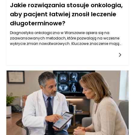
Jakie rozwiązania stosuje onkologia,
aby pacjent łatwiej znosił leczenie
długoterminowe?
Diagnostyka onkologiczna w Warszawie opiera się na
zaawansowanych metodach, które pozwalają na wczesne
wykrycie zmian nowotworowych. Kluczowe znaczenie mają
badania obrazowe, takie jak tomografia komputerowa,
rezonans magnetyczny oraz ultrasonografia, które
umożliwiają oceny strukturalne narządów wewnętrznych.
Oprócz tego, istotną rolę odgrywają badania laboratoryjne, w
tym oznaczenia markerów nowotworowych w krwi, które mogą
wskazywać na obecność choroby. W Warszawie, dzięki
postępowi w dziedzinie genetyki, coraz częściej stosuje się
również badania molekularne, które identyfikują mutacje
genów związanych z nowotworami, co pozwala na bardziej
spersonalizowane podejście do leczenia. Kluczowe jest
zrozumienie, że wczesne wykrycie choroby zwiększa szanse na
skuteczne leczenie oraz poprawia komfort życia pacjentów.