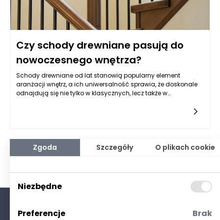
Czy schody drewniane pasują do
nowoczesnego wnętrza?
Schody drewniane od lat stanowią popularny element
aranżacji wnętrz, a ich uniwersalność sprawia, że doskonale
odnajdują się nie tylko w klasycznych, lecz także w
nowoczesnych przestrzeniach. Współczesne projekty coraz
częściej łączą minimalizm z naturalnymi akcentami, dzięki
czemu drewno zyskuje nowe, świeże oblicze. To właśnie
dlatego schody drewniane Rzeszów stały się jednym z
chętniej wybieranych rozwiązań w regionie – inwestorzy
dostrzegają w nich nie tylko walory użytkowe, ale również
Zgoda
Szczegóły
O plikach cookie
potencjał estetyczny. Wnętrza zaprojektowane z myślą o
prostocie i funkcjonalności stają się cieplejsze i bardziej
przyjazne dzięki naturalnym materiałom, takim jak drewno,
które nadaje przestrzeni charakter i elegancję.
Niezbędne
Preferencje
Brak