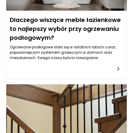
Dlaczego wiszące meble łazienkowe
to najlepszy wybór przy ogrzewaniu
podłogowym?
Ogrzewanie podłogowe stało się w ostatnich latach coraz
popularniejszym systemem grzewczym w domach oraz
mieszkaniach. Swego czasu było to rozwiązanie
zarezerwowane głównie dla osób budujących nowe domy,
jednak urządzając łazienkę z tego typu ogrzewaniem, warto
zwrócić uwagę na to, w jaki sposób możemy zaaranżować
przestrzeń, by jak najlepiej wykorzystać jej potencjał. Jednym z
kluczowych aspektów, jakie trzeba wziąć pod uwagę, są
meble łazienkowe. Wybór odpowiednich mebli ma ogromne
znaczenie nie tylko w kontekście estetyki, ale również
funkcjonalności wnętrza, a wiszące meble łazienkowe stają
się coraz popularniejszym rozwiązaniem, szczególnie w
kontekście ogrzewania podłogowego.