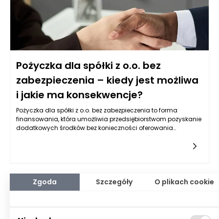
Pożyczka dla spółki z o.o. bez
zabezpieczenia – kiedy jest możliwa
i jakie ma konsekwencje?
Pożyczka dla spółki z o.o. bez zabezpieczenia to forma
finansowania, która umożliwia przedsiębiorstwom pozyskanie
dodatkowych środków bez konieczności oferowania
jakiejkolwiek formy gwarancji. Oznacza to, że firma, niezależnie
od swojego majątku, może uzyskać fundusze, które będą
mogły być przeznaczone na różnorodne cele, takie jak rozwój
działalności, pokrycie bieżących wydatków czy inwestycje w
nowe technologie. Tego rodzaju pożyczki są szczególnie
atrakcyjne dla nowych przedsiębiorstw oraz tych, które nie
Zgoda
Szczegóły
O plikach cookie
mają jeszcze wystarczająco solidnej bazy finansowej. Wiele
instytucji finansowych oraz prywatnych inwestorów oferuje
takie rozwiązania, co zwiększa dostępność tego rodzaju
finansowania na rynku.