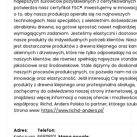
najlepszych surowców pozyskiwanych z certyfikowanych 
potwierdza nasz certyfikat FSC®. Inwestujemy w innowacj
o to, aby nasza produkcja opierała się na najnowszych
technologiach. Nasi specjaliści, z wieloletnim doświadcz
obrabianiu drewna, są gotowi sprostać nawet najbardziej
wymagającym zadaniom. Jesteśmy elastyczni i dostos
nasze produkty do indywidualnych potrzeb klientów. Nasz
jest dostarczanie produktów z drewna klejonego oraz ka
okiennych i drzwiowych, które nie tylko odpowiadają na o
naszych klientów, ale również spełniają najwyższe standa
jakościowe oraz środowiskowe. Stale dążymy do doskona
naszych procesów produkcyjnych, co pozwala nam na ci
innowację oraz elastyczność. Jeśli interesują Cię wysokiej
produkty z drewna klejonego oraz profesjonalna obsługa,
zachęcamy do odwiedzenia naszej strony internetowej, g
znajdziesz więcej informacji o naszej ofercie i możliwośc
współpracy. Richd. Anders Polska to partner, którego szuk
Strona www:
https://www.richd-anders.pl/
Adres:
Telefon:
Kańczuga
668118101
Mapa google: