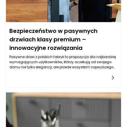
osiągać lepsze wyniki terapeutyczne przy mniejszych
skutkach ubocznych.
Bezpieczeństwo w pasywnych
drzwiach klasy premium –
innowacyjne rozwiązania
Pasywne drzwi z polskich fabryk to propozycja dla najbardziej
wymagających użytkowników, którzy oczekują od swojego
domu nie tylko elegancji, ale przede wszystkim najwyższego
poziomu ochrony. Nowoczesny design, perfekcyjna jakość
wykonania i zaawansowane technologie zabezpieczeń
stanowią obecnie niezbędny standard, zwłaszcza w obliczu
rosnącego zagrożenia włamań oraz przestępstw z użyciem
siły. Marka ELPrema Premium łączy wszystkie te aspekty,
prezentując drzwi, które wyznaczają nowy kierunek w
dziedzinie bezpieczeństwa domowego. To nie tylko bariery
przed niepowołanymi osobami, ale także wysoce
zaawansowane elementy architektury, które doskonale
komponują się z nowoczesnym budownictwem.