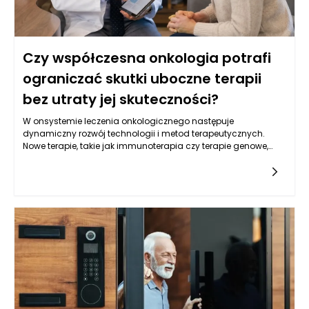
Czy współczesna onkologia potrafi
ograniczać skutki uboczne terapii
bez utraty jej skuteczności?
W onsystemie leczenia onkologicznego następuje
dynamiczny rozwój technologii i metod terapeutycznych.
Nowe terapie, takie jak immunoterapia czy terapie genowe,
oferują pacjentom z nowotworami nowe możliwości, które
mogą przyczynić się do ograniczenia skutków ubocznych. Te
nowoczesne metody działają na zasadzie wspierania
naturalnych mechanizmów obronnych organizmu lub
modyfikacji genetycznych komórek nowotworowych, co w
efekcie może zmniejszać potrzebę stosowania tradycyjnych
terapii, takich jak chemioterapia. Decyzje podejmowane w
kontekście onkologii w Warszawie często uwzględniają
możliwości podejścia do leczenia, które są bardziej precyzyjne
i zindywidualizowane. Dzięki temu leczenie onkologiczne w
Warszawie staje się bardziej skuteczne, a zarazem mniej
obciążające dla pacjentów. Rozwój wiedzy oraz innowacyjne
podejścia są kluczowe w walce z nowotworami, co pomaga