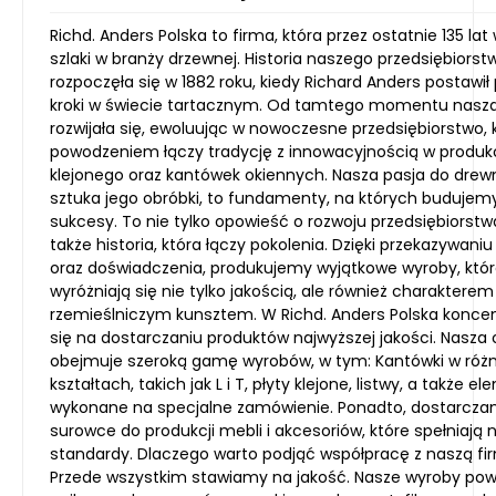
Richd. Anders Polska to firma, która przez ostatnie 135 lat
szlaki w branży drzewnej. Historia naszego przedsiębiorst
rozpoczęła się w 1882 roku, kiedy Richard Anders postawił
kroki w świecie tartacznym. Od tamtego momentu nasza
rozwijała się, ewoluując w nowoczesne przedsiębiorstwo, 
powodzeniem łączy tradycję z innowacyjnością w produk
klejonego oraz kantówek okiennych. Nasza pasja do drewna
sztuka jego obróbki, to fundamenty, na których budujem
sukcesy. To nie tylko opowieść o rozwoju przedsiębiorstwa
także historia, która łączy pokolenia. Dzięki przekazywani
oraz doświadczenia, produkujemy wyjątkowe wyroby, któ
wyróżniają się nie tylko jakością, ale również charakterem 
rzemieślniczym kunsztem. W Richd. Anders Polska konce
się na dostarczaniu produktów najwyższej jakości. Nasza 
obejmuje szeroką gamę wyrobów, w tym: Kantówki w róż
kształtach, takich jak L i T, płyty klejone, listwy, a także e
wykonane na specjalne zamówienie. Ponadto, dostarcz
surowce do produkcji mebli i akcesoriów, które spełniają 
standardy. Dlaczego warto podjąć współpracę z naszą fi
Przede wszystkim stawiamy na jakość. Nasze wyroby pow