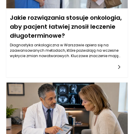
Jakie rozwiązania stosuje onkologia,
aby pacjent łatwiej znosił leczenie
długoterminowe?
Diagnostyka onkologiczna w Warszawie opiera się na
zaawansowanych metodach, które pozwalają na wczesne
wykrycie zmian nowotworowych. Kluczowe znaczenie mają
badania obrazowe, takie jak tomografia komputerowa,
rezonans magnetyczny oraz ultrasonografia, które
umożliwiają oceny strukturalne narządów wewnętrznych.
Oprócz tego, istotną rolę odgrywają badania laboratoryjne, w
tym oznaczenia markerów nowotworowych w krwi, które mogą
wskazywać na obecność choroby. W Warszawie, dzięki
postępowi w dziedzinie genetyki, coraz częściej stosuje się
również badania molekularne, które identyfikują mutacje
genów związanych z nowotworami, co pozwala na bardziej
spersonalizowane podejście do leczenia. Kluczowe jest
zrozumienie, że wczesne wykrycie choroby zwiększa szanse na
skuteczne leczenie oraz poprawia komfort życia pacjentów.