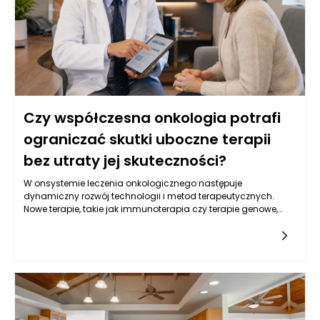
zrozumienie, że wczesne wykrycie choroby zwiększa szanse na
skuteczne leczenie oraz poprawia komfort życia pacjentów.
Czy współczesna onkologia potrafi
ograniczać skutki uboczne terapii
bez utraty jej skuteczności?
W onsystemie leczenia onkologicznego następuje
dynamiczny rozwój technologii i metod terapeutycznych.
Nowe terapie, takie jak immunoterapia czy terapie genowe,
oferują pacjentom z nowotworami nowe możliwości, które
mogą przyczynić się do ograniczenia skutków ubocznych. Te
nowoczesne metody działają na zasadzie wspierania
naturalnych mechanizmów obronnych organizmu lub
modyfikacji genetycznych komórek nowotworowych, co w
efekcie może zmniejszać potrzebę stosowania tradycyjnych
terapii, takich jak chemioterapia. Decyzje podejmowane w
kontekście onkologii w Warszawie często uwzględniają