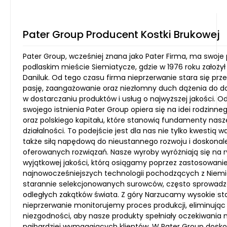
Pater Group Producent Kostki Brukowej
Pater Group, wcześniej znana jako Pater Firma, ma swoje
podlaskim mieście Siemiatycze, gdzie w 1976 roku założył 
Daniluk. Od tego czasu firma nieprzerwanie stara się pr
pasję, zaangażowanie oraz niezłomny duch dążenia do d
w dostarczaniu produktów i usług o najwyższej jakości. O
swojego istnienia Pater Group opiera się na idei rodzinne
oraz polskiego kapitału, które stanowią fundamenty nasz
działalności. To podejście jest dla nas nie tylko kwestią wa
także siłą napędową do nieustannego rozwoju i doskonal
oferowanych rozwiązań. Nasze wyroby wyróżniają się na r
wyjątkowej jakości, którą osiągamy poprzez zastosowani
najnowocześniejszych technologii pochodzących z Niemi
starannie selekcjonowanych surowców, często sprowadz
odległych zakątków świata. Z góry Narzucamy wysokie st
nieprzerwanie monitorujemy proces produkcji, eliminując
niezgodności, aby nasze produkty spełniały oczekiwania
najbardziej wymagających klientów. W Pater Group dosk