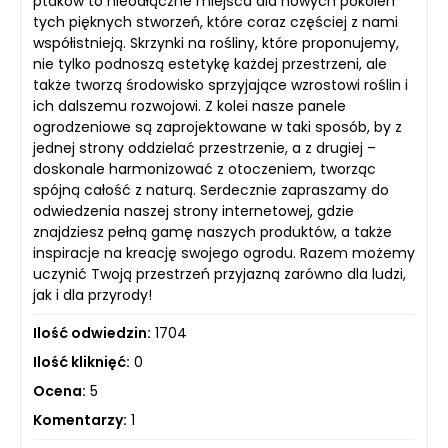
ptaków to nieodłączne miejsca dla nowych pokoleń
tych pięknych stworzeń, które coraz częściej z nami
współistnieją. Skrzynki na rośliny, które proponujemy,
nie tylko podnoszą estetykę każdej przestrzeni, ale
także tworzą środowisko sprzyjające wzrostowi roślin i
ich dalszemu rozwojowi. Z kolei nasze panele
ogrodzeniowe są zaprojektowane w taki sposób, by z
jednej strony oddzielać przestrzenie, a z drugiej –
doskonale harmonizować z otoczeniem, tworząc
spójną całość z naturą. Serdecznie zapraszamy do
odwiedzenia naszej strony internetowej, gdzie
znajdziesz pełną gamę naszych produktów, a także
inspiracje na kreację swojego ogrodu. Razem możemy
uczynić Twoją przestrzeń przyjazną zarówno dla ludzi,
jak i dla przyrody!
Ilość odwiedzin:
1704
Ilość kliknięć:
0
Ocena:
5
Komentarzy:
1