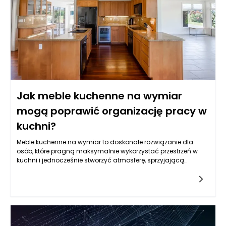
możliwości podejścia do leczenia, które są bardziej precyzyjne
i zindywidualizowane. Dzięki temu leczenie onkologiczne w
Warszawie staje się bardziej skuteczne, a zarazem mniej
obciążające dla pacjentów. Rozwój wiedzy oraz innowacyjne
podejścia są kluczowe w walce z nowotworami, co pomaga
osiągać lepsze wyniki terapeutyczne przy mniejszych
skutkach ubocznych.
Jak meble kuchenne na wymiar
mogą poprawić organizację pracy w
kuchni?
Meble kuchenne na wymiar to doskonałe rozwiązanie dla
osób, które pragną maksymalnie wykorzystać przestrzeń w
kuchni i jednocześnie stworzyć atmosferę, sprzyjającą
efektywnemu gotowaniu. W przeciwieństwie do gotowych
mebli, które mogą nie zawsze pasować do specyfiki
pomieszczenia, meble na wymiar są projektowane zgodnie z
indywidualnymi potrzebami i wymiarami. Dzięki temu można
lepiej zorganizować przestrzeń roboczą, co ma kluczowe
znaczenie dla sprawności działań kuchennych. Precyzyjnie
zaprojektowane meble sprawiają, że każda sekunda