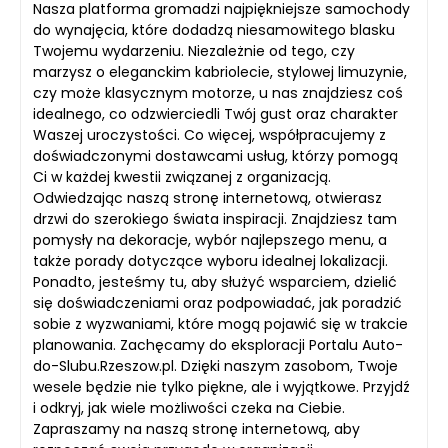
Nasza platforma gromadzi najpiękniejsze samochody
do wynajęcia, które dodadzą niesamowitego blasku
Twojemu wydarzeniu. Niezależnie od tego, czy
marzysz o eleganckim kabriolecie, stylowej limuzynie,
czy może klasycznym motorze, u nas znajdziesz coś
idealnego, co odzwierciedli Twój gust oraz charakter
Waszej uroczystości. Co więcej, współpracujemy z
doświadczonymi dostawcami usług, którzy pomogą
Ci w każdej kwestii związanej z organizacją.
Odwiedzając naszą stronę internetową, otwierasz
drzwi do szerokiego świata inspiracji. Znajdziesz tam
pomysły na dekoracje, wybór najlepszego menu, a
także porady dotyczące wyboru idealnej lokalizacji.
Ponadto, jesteśmy tu, aby służyć wsparciem, dzielić
się doświadczeniami oraz podpowiadać, jak poradzić
sobie z wyzwaniami, które mogą pojawić się w trakcie
planowania. Zachęcamy do eksploracji Portalu Auto-
do-Slubu.Rzeszow.pl. Dzięki naszym zasobom, Twoje
wesele będzie nie tylko piękne, ale i wyjątkowe. Przyjdź
i odkryj, jak wiele możliwości czeka na Ciebie.
Zapraszamy na naszą stronę internetową, aby