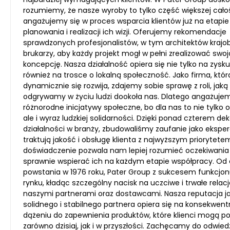
rozumiemy, że nasze wyroby to tylko część większej całoś
angażujemy się w proces wsparcia klientów już na etapie
planowania i realizacji ich wizji. Oferujemy rekomendacje
sprawdzonych profesjonalistów, w tym architektów krajob
brukarzy, aby każdy projekt mogł w pełni zrealizować swoj
koncepcję. Nasza działalność opiera się nie tylko na zysku
również na trosce o lokalną społeczność. Jako firma, któr
dynamicznie się rozwija, zdajemy sobie sprawę z roli, jaką
odgrywamy w życiu ludzi dookoła nas. Dlatego angażujem
różnorodne inicjatywy społeczne, bo dla nas to nie tylko 
ale i wyraz ludzkiej solidarności. Dzięki ponad czterem d
działalności w branży, zbudowaliśmy zaufanie jako eksperc
traktują jakość i obsługę klienta z najwyższym priorytete
doświadczenie pozwala nam lepiej rozumieć oczekiwania 
sprawnie wspierać ich na każdym etapie współpracy. Od c
powstania w 1976 roku, Pater Group z sukcesem funkcjon
rynku, kładąc szczególny nacisk na uczciwe i trwałe relacj
naszymi partnerami oraz dostawcami. Nasza reputacja j
solidnego i stabilnego partnera opiera się na konsekwen
dążeniu do zapewnienia produktów, które klienci mogą po
zarówno dzisiaj, jak i w przyszłości. Zachęcamy do odwied