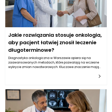
Jakie rozwiązania stosuje onkologia,
aby pacjent łatwiej znosił leczenie
długoterminowe?
Diagnostyka onkologiczna w Warszawie opiera się na
zaawansowanych metodach, które pozwalają na wczesne
wykrycie zmian nowotworowych. Kluczowe znaczenie mają
badania obrazowe, takie jak tomografia komputerowa,
rezonans magnetyczny oraz ultrasonografia, które
umożliwiają oceny strukturalne narządów wewnętrznych.
Oprócz tego, istotną rolę odgrywają badania laboratoryjne, w
tym oznaczenia markerów nowotworowych w krwi, które mogą
wskazywać na obecność choroby. W Warszawie, dzięki
postępowi w dziedzinie genetyki, coraz częściej stosuje się
również badania molekularne, które identyfikują mutacje
genów związanych z nowotworami, co pozwala na bardziej
spersonalizowane podejście do leczenia. Kluczowe jest